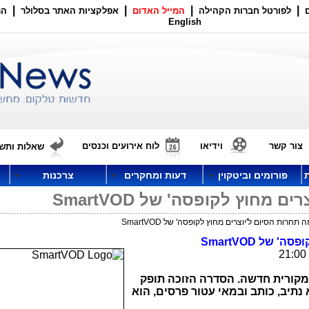
|
|
|
|
לפורטל חברות הקהילה
המייל האדום
אפלקציות האתר בסלולר
הר
English
צור קשר
וידיאו
לוח אירועים וכנסים
שאלות ותשו
פורומים וביטקוין
דעות ומחקרים
צרכנות
 מחוץ לקופסה' של SmartVOD
תחרות הסיום ל'יוצרים מחוץ לקופסה' של SmartVOD
קופסה' של
SmartVOD
מקורית חדשה. הסדרה הזוכה תופק
א נתיב, כותב ובמאי עטור פרסים, הוא