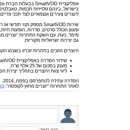
אפליקציית
SmartVOD
בבעלות חברת
ze
בישראל, בינהם טלויזיות חכמות, טאבלטים
ליוצרים צעירים ועצמאיים לצד תכני פריים ט
שירות
SmartVOD
מספק מנוי חודשי או רכ
ומגוון הכולל סרטים, סדרות, הופעות חיות,
מימד. כעת, עם השקת התחרות 'יוצרים מחו
גם יצירות ישראליות מקוריות.
היוצרים הזוכים בתחרות יוכרזו בשבוע הקרו
שידור הסדרה באפליקציית
artVOD
מענק בסכום של 25 אלף ש"ח.
ליווי צוות היוצרים בתהליך יצירת הס
הסדרה עתידה להתפרסם בפסח, 2014.
לאתר התחרות "יוצרים מחוץ לקופסה":
כא