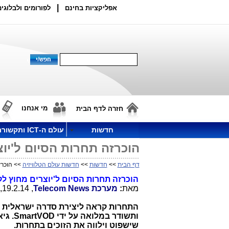
|
אפליקציות בחינם
לפורומים ולבלוגים
מי אנחנו
חזרה לדף הבית
חדשות
עולם ה-ICT ותקשורת
הוכרזה תחרות הסיום ל'יוצרים
דף הבית
>>
חדשות
>>
חדשות עולם הטלוויזיה
>> הוכרזה 
הוכרזה תחרות הסיום ל'יוצרים מחוץ ל
מאת
:
מערכת
Telecom News
, 19.2.14, 21:00
התחרות קראה ליצירת סדרה ישראלית 
ותשודר במלואה על ידי
SmartVOD
. גי
שישפוט וילווה את הזוכים בתחרות.