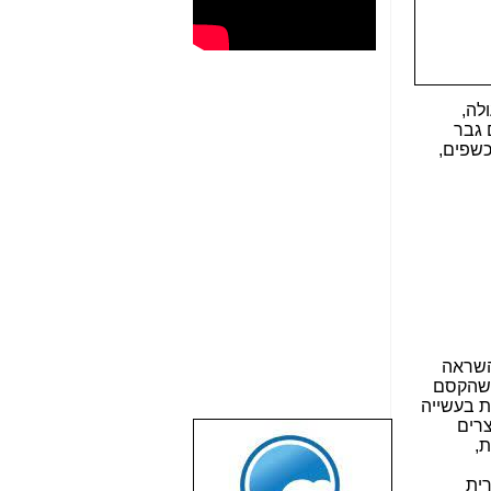
ולה,
 גבר
כשפים,
 השראה
 רעיון מבריק ב-7-10 דקות. אולם, כשהקסם
ת בעשייה
צרים
ת,
שבוע טוב לכל
הגולשים באשר