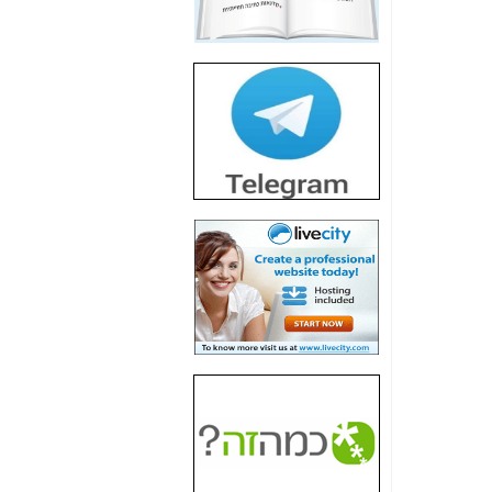
חשיפת חשד לשחיתות
הדומה לזו של "תיק
4000" אך בתחום
הסלולר -
כאן
חשיפת מה שלא
רוצים שתדעו בעניין
פריסת אנלימיטד
(בניחוח בלתי נסבל) -
כאן
חשיפה: איוב קרא
אישר לקבוצת סלקום
בדיוק מה שביבי אישר
ל-Yes ולבזק -
כאן
האם השר איוב קרא
היה צריך בכלל לחתום
על האישור, שנתן
לקבוצת סלקום? -
כאן
האם ביבי וקרא קבלו
בכלל תמורה עבור
ההטבות הרגולטוריות