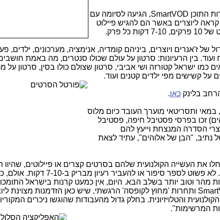
ות התוכן
SmartVOD
, הגיעה לסיומה עם
קראה ליוצרים באשר הם להגיש פיילוט
כל פרק.
ל של ז'אנרים ויוצרים, ביניהם קומדיה, אנימציה, מערכונים, ילדים, פע
עוד. בין הרעיונות: סרטון על עולם שכולו סנטרים, מה באמת חושבים
 כמו ישראל קטורזה ושי אביבי, סרטון שצולם כולו בסין, סרטון על מ
ם על קשישים מפי ילדים קטנים ועוד.
הרחב בלינק
כאן
.
 במאי ותסריטאי מוערך העובד כיום מלוס
הים) זכו בפרסי פסטיבל חיפה, פסטיבל
וצרי הסדרה המנצחת וייעץ להם
נתיב, "הבן של אלוהים", עתיד לצאת
 החלו את העשייה הקולנועית שלהם בסרטים קצרים או פיילוטים, שהיוו
וחזון ליצירת סרטים וסדרות בלתי נשכחות. לא פשוט לספר סיפור או להעביר
רות מהר וטוב יותר בשלב הבא. היום, אין כמעט קרנות בישראל התומכו
Smar
ותחרות 'מחוץ לקופסה' הרגשתי, שיש כאן הזדמנות מצוינת ליו
לנועית והטלויזיונית. בחלק גדול מהעבודות שהוגשו ניכרים המקוריו
יות המרשימות".