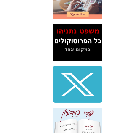
2" על תעלולי השר
משה כחלון -
כאן
המשך חשיפת הבלוף
ששמו "מהפיכת
הסלולר" ואיך מסרסים
את הנתונים לציבור -
כאן
סיכום ביקור בסיליקון
ואלי - למה 3 הגדולות
משקיעות ומפתחות
באותם תחומים -
כאן
שלמה פילבר (עד
לאחרונה מנכ"ל משרד
התקשורת) - עד
מדינה? הצחקתם
אותי! -
כאן
"יש אפליה בחקירה"?
חשיפה: למה השר
משה כחלון לא נחקר
עד היום? -
כאן