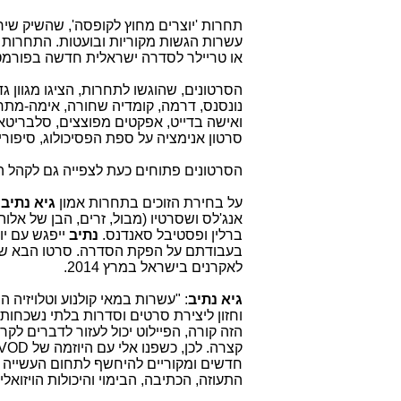
תחרות 'יוצרים מחוץ לקופסה', שהשיק שיר
עשרות הגשות מקוריות ובועטות. התחרות 
או טריילר לסדרה ישראלית חדשה בפורמט של 10 פרקים, 7-10 דקות 
הסרטונים, שהוגשו לתחרות, הציגו מגוון גדו
נונסנס, דרמה, קומדיה שחורה, אימה-מתח ו
ואישה בדייט, אפקטים מפוצצים, סלבריטאים
סרטון אנימציה על ספת הפסיכולוג, סיפורי
הסרטונים פתוחים כעת לצפייה גם לקהל 
על בחירת הזוכים בתחרות אמון
גיא נתיב
,
אנג'לס ושסרטיו (מבול, זרים, הבן של אלו
ברלין ופסטיבל סאנדנס.
נתיב
ייפגש עם י
בעבודתם על הפקת הסדרה. סרטו הבא של 
לאקרנים בישראל במרץ 2014.
גיא נתיב
: "עשרות במאי קולנוע וטלויזיה
הזה קורה, הפיילוט יכול לעזור לדברים לק
קצרה. לכן, כשפנו אלי עם היוזמה של
tVOD
חדשים ומקוריים להיחשף לתחום העשייה הקו
התעוזה, הכתיבה, הבימוי והיכולות הויזואל