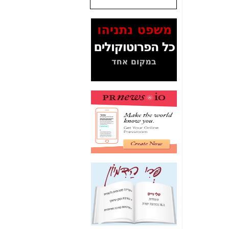
שנתנו לסלקום? -
כאן
המסמכים בנושא בזק-
Yes (תיק 4000)
מוכיחים "תפירת תיק"
לאיש הלא נכון! -
כאן
עובדות ומסמכים
המוסתרים מהציבור:
האם ביבי כשר
תקשורת עזר לקב'
בזק? -
כאן
מה מקור ה-Fake
News שהביא לתפירת
תיק לביבי והעלמת
החשודים הנכונים -
כאן
אחת הרגליים של "תיק
4000 התפור"
התמוטטה היום
בניצחון (כפול) של בזק
-
כאן
איך כתבות מפנקות