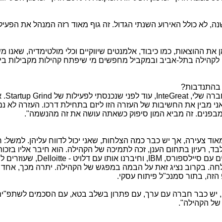
מערכת כ-300 אירועים בשנה, לא כולל האירוע השנתי הגדול. זה גוף מאוד רזה המנהל את הפעי
 את ההוצאות, כמו כיבוד, אלמנטים שיווקיים וכלי מולטימדיה, שאנו
 לקהילה בתל-אביב ובמקביל מחפשים מי שיפתח קהילות מקבילות בי
ם בהתנדבות?
חברה שלי,
InteGreat
, עוד לפני שנכנסתי לפעילות של
Startup Grind
. 
ם ואני מבין את החשיבות של העזרה הזו ליזם בתחילת דרכו. העזרה לא 
מבפנים. זה מביא המון סיפוק כשאתה עושה את זה מהנשמה".
וד צעירה, אך יש כבר כמה הצלחות, שאני יכול לדווח עליהן. למשל: 
בד, רעיון בתחום הענן, זכה לתמיכה של הקהילה.
הוא חיבר אליו בזכות
IBM
, וחיברנו אותו עם דלויט - Delloitte
לחה. בקרוב נציג זאת על הבמה במפגש של הקהילה. יתרה מכך, אחד
ה, בתור סמנכ"ל פיתוח עסקי.
עיון, יש כבר חברה עם ערך, עם פתרון בשלב בטא, עם הסכמים לשתפ"ים
של הקהילה".