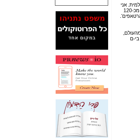
שנתנו לסלקום? -
כאן
ית. אני
חולם, שהמפגש השנתי של הקהילה העולמית ייעשה כאן בתל-אביב או בירושלים. זה יהיה אתגר לרכז כאן נציגים מכ-120
המסמכים בנושא בזק-
טאפים'.
Yes (תיק 4000)
מוכיחים "תפירת תיק"
לאיש הלא נכון! -
כאן
מהעולם,
שראל, גם בי-ם
עובדות ומסמכים
המוסתרים מהציבור:
האם ביבי כשר
תקשורת עזר לקב'
בזק? -
כאן
מה מקור ה-Fake
News שהביא לתפירת
תיק לביבי והעלמת
החשודים הנכונים -
כאן
אחת הרגליים של "תיק
4000 התפור"
התמוטטה היום
בניצחון (כפול) של בזק
-
כאן
איך כתבות מפנקות