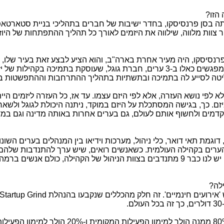
 הזו?
ה בסן פרנסיסקו, בחדר ישיבות של חברים בתהליכי בניית סטארטא
 צוות מלווה, שילווה את היזמים לאורך כל תהליך ההתפתחות של היו
סיסקו, היה מעיר אחרת בארה"ב, והוא הציע לבצע זאת בעיר שלו, 
עם החברים מסן פרנסיסקו. אחרי שנוצרו מפגשים כאלו ב-3 ערים, חברת גוגל, שעוסקת בתמיכה בקהילות 
יטה
לסייע לה בתמיכה ובתשתיות בתהליך ההתרחבות וההתפשטות ב
 לפי נושא העזרה, אלא לפי היזם עצמו. עד אז, כל העזרה ליזמים היי
זם. כך, בגישה המסתכלת על היזם במוקד, ניתנה היכולת לגוגל ולשאר
דמים ולחשוף אותם לעולם, גם בערים אחרות באותה מדינה וגם במד
גמת תאי דואר, כלי ניהול, מערכות וידיאו בין המנהלים בערים השונות
הערים בקהילה העולמית. כשאנשים רואים, שיש ערך להתנדבות שלהם
טובות, הם מתנדבים. זה צומח מאוד מהר. יש לנו כבר 9 מתנדבים בצוות הניהול של הקהילה, כולם אנשים ברמה
לה?
'אירועים חינמיים'. זה חלק מהכללים שנקבעו בהנהלת
Startup Grind
זה כלי סינון המייצר הכנסה לא גדולה, ש-80% ממנה הולך למימון הפעילות המקומית ו-20% הולך למימון הפ