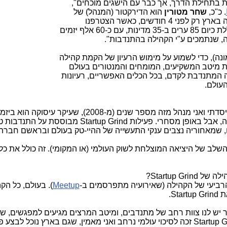
ת בתחילת הדרך, אך כבר עם הישגים מוכחים",
. כ"כ,
שחר מטורין
הוא הדירקטור (המנהל) של
תל-אביב. "הקהילה התחילה בארץ רק לפני 4 חודשים, כאשר הצטרפנו
, שכוללת כיום 85 ערים ב-35 מדינות, עם כ-60 אלף יזמים
, שנתמכים ע"י הקהילה בהתנדבות".
נה), כדי לשמוע על מימוש הרעיון של הקמת קהילה
ת מיטב המשקיעים, המומחים והמנטורים בעולם
לה המתנדבת לקדם, בכל הכלים האפשריים, רעיונות
עולם.
שאותה ייסדתי ואני מנהל מזה מספר שנים (מ-2008), שעיקר עי
, אבל באופן מסחרי. פעילות
Startup Grind
מבוססת על התנדבות טהו
שמאחוריה נצבים ענקי התעשייה של ההיי-טק בעולם ובראשם חברת ג
ד השלב של היציאה המוצלחת לשוק העולמי (או המקומי). זה כולל את כ
הילה של
Startup Grind
?
הרביעי של הקהילה (שאירועיה מתפרסמים ב-
Meetup
). בעולם, כל הק
את
Startup Grind
.
 יש לנו צוות רחב של מתנדבים, ומיטב המרצים מגיעים למפגשים, שאנ
Startup G
זכה לסיכוי עולמי נרחב ואני מאמין, שגם בארץ נוכל לבצע פ