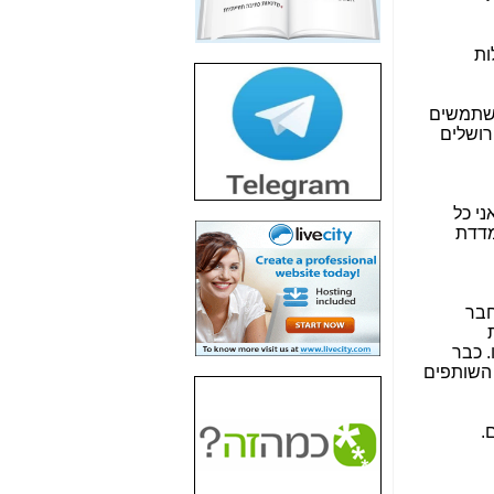
חשיפת חשד לשחיתות
הדומה לזו של "תיק
לות
4000" אך בתחום
הסלולר -
כאן
 משתמשים
חשיפת מה שלא
רושלים
רוצים שתדעו בעניין
פריסת אנלימיטד
(בניחוח בלתי נסבל) -
כאן
אני כל
נמדדת
חשיפה: איוב קרא
אישר לקבוצת סלקום
בדיוק מה שביבי אישר
ל-Yes ולבזק -
כאן
חבר
האם השר איוב קרא
, שעוזרים לו. כבר
היה צריך בכלל לחתום
 השותפים
על האישור, שנתן
לקבוצת סלקום? -
כאן
.
האם ביבי וקרא קבלו
בכלל תמורה עבור
ההטבות הרגולטוריות