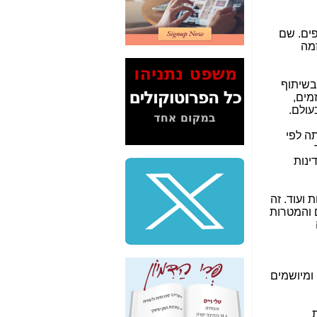
2" על תעלולי השר
משה כחלון -
כאן
פים. שם
זמה
המשך חשיפת הבלוף
ששמו "מהפיכת
הסלולר" ואיך מסרסים
בשיתוף
את הנתונים לציבור -
של יזמים,
כאן
עולם.
סיכום ביקור בסיליקון
תה לפי
ואלי - למה 3 הגדולות
משקיעות ומפתחות
ינות
באותם תחומים -
כאן
שלמה פילבר (עד
 ועוד. זה
לאחרונה מנכ"ל משרד
 והמטרות
התקשורת) - עד
מדינה? הצחקתם
אותי! -
כאן
"יש אפליה בחקירה"?
ומיושמים
חשיפה: למה השר
משה כחלון לא נחקר
עד היום? -
כאן
עילות