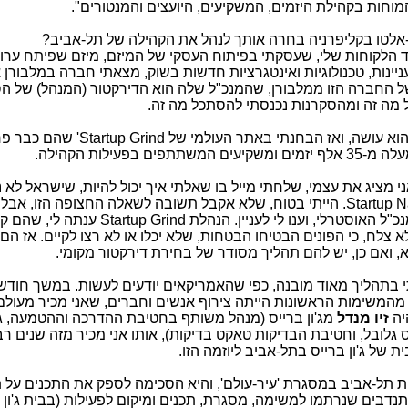
חות בקהילת היזמים, המשקיעים, היועצים והמנטורים".
לטו בקליפרניה בחרה אותך לנהל את הקהילה של תל-אביב?
ד הלקוחות שלי, שעסקתי בפיתוח העסקי של המיזם, מיזם
שפיתח ערוץ 
יינות,
טכנולוגיות ואינטגרציות חדשות בשוק, מצאתי חברה במלבורן 
 החברה הזו ממלבורן, שהמנכ"ל שלה הוא הדירקטור (המנהל) של הס
ל מה זה ומהסקרנות נכנסתי להסתכל מה זה.
וא עושה, ואז הבחנתי באתר העולמי של
'Startup Grind
שהם כבר פר
ני מציג את עצמי, שלחתי מייל בו שאלתי איך יכול להיות, שישראל לא
Startup N
. הייתי בטוח, שלא אקבל תשובה לשאלה החצופה הזו, אבל 
"ל האוסטרלי, וענו לי לעניין. הנהלת
Startup Grind
ענתה לי, שהם קי
 צלח, כי הפונים הבטיחו הבטחות, שלא יכלו או לא רצו לקיים. אז הם ה
א, ואם כן, יש להם תהליך מסודר של בחירת דירקטור מקומי.
 בתהליך מאוד מובנה, כפי שהאמריקאים יודעים לעשות. במשך חודשי
ת מהמשימות הראשונות הייתה צירוף אנשים וחברים, שאני מכיר מעולם 
היה
זיו מנדל
מג'ון ברייס (מנהל משותף בחטיבת ההדרכה וההטמעה, ג'ו
גלובל, וחטיבת הבדיקות טאקט בדיקות), אותו אני מכיר מזה שנים רב
 של ג'ון ברייס בתל-אביב ליוזמה הזו.
ית תל-אביב במסגרת 'עיר-עולם', והיא הסכימה לספק את התכנים על 
תנדבים שנרתמו למשימה, מסגרת, תכנים ומיקום לפעילות (בבית ג'ון 