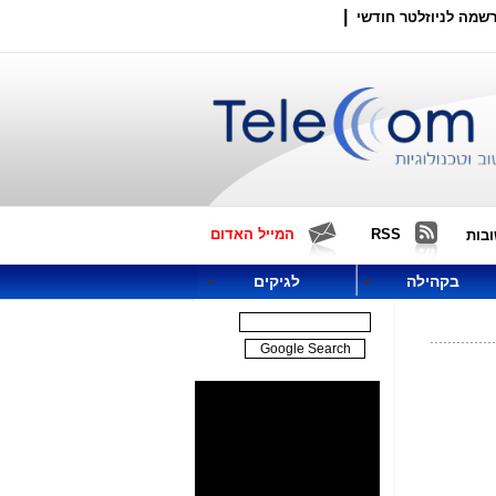
|
שמה לניוזלטר חודשי
RSS
המייל האדום
בות
בקהילה
לגיקים