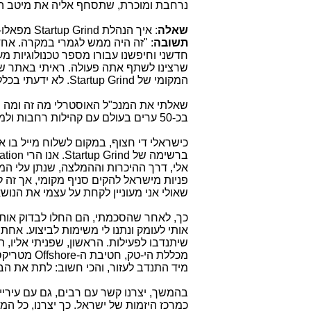
נרחבת ומוכרת, שתסחף אליה את מיטב המו
שאלה
: איך הנהלת
Startup Grind
מפאלו-א
תשובה
: "זה היה ממש לגמרי במקרה. אח
חדשני וחיפשנו עבורו מספר טכנולוגיות מענ
שרצינו לשתף אתה פעולה. ראיתי באתר של
המקומי של
Startup Grind
. לא ידעתי בכל
שאלתי את המנכ"ל האוסטרלי מה זה ומה ה
בכ-50 ערים בעולם עם קהילות רחבות ולמעלה מ-35 אלף יזמים ומשקיעים המשתתפים בפעילות הקהילה.
כישראלי די חצוף, במקום לשלוח מייל בו א
ברשימה של
Startup Grind
. אנו הרי
ation
אלי, דרך ההיכרות וההמלצה, שנתן עלי המנכ
פניות מישראל להקים סניף מקומי, אך זה לא
שאולי אני מעוניין לקחת על עצמי את הנוש
כך, לאחר שהסכמתי, הם החלו לבדוק אותי
אותי לעומק ונתנו לי משימות לביצוע. אח
שיתנדבו לפעילות. הראשון, שפניתי אליו, 
מכללת הי-טק, חטיבת ה-
Offshore
מטריקס 
מיד התנדב לעזור, והכי חשוב: לתת את הבית
בהמשך, יצרנו קשר עם רבים, גם עם עירי
כמרכז היזמות של ישראל. כך יצרנו, כל המ