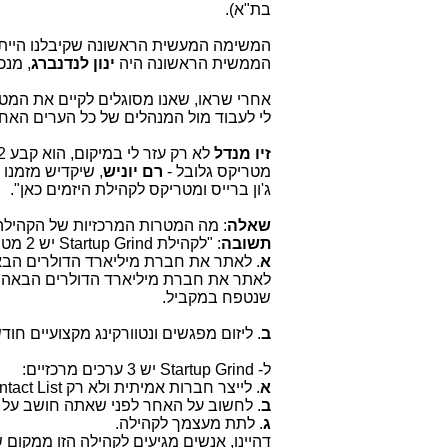
בת"א).
המשימה המעשית הראשונה שקיבלנו הייתה ל
הממשית הראשונה היה
ינון לנדנברג
, מנכ
אחרי שראו, שאנו מסוגלים לקיים את המט
לי לעבוד מול המנהלים של כל הערים הא
זיו מנדל
מטריקס גלובל -
רם יוניש
, שיקדיש מזמנו 
ג'ון ברייס ומטריקס לקהילת היזמים כאן".
שאלה
: מה המטרות המרכזיות של הקהילה
תשובה
: "לקהילת
Startup Grind
יש 2 מטרות מרכזיות:
א
. לאתר את חברת מיליארד הדולרים הבאה
לאתר את חברת מיליארד הדולרים הבאה ו
שנטפח במקביל.
ב
. ליזום מפגשים ונטוורקינג מקצועיים ח
ל-
Startup Grind
יש 3 ערכים מרכזיים:
א
. לייצר חברות אמיתית ולא רק
tact List
ב
. לחשוב על האחר לפני שאתה חושב על 
ג
. לתת מעצמך לקהילה.
דהיינו, אנשים מגיעים לקהילה הזו ממקום