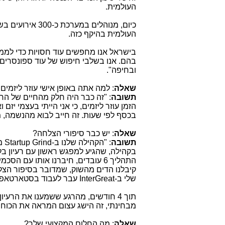
העולמית.
כיום, מנוהלים ב
העולמית בהיקף כזה.
בישראל אנו מחפשים עוד חסויות כדי לממן
בהם. אנו בשלבי חיפוש של עוד ספונסרים
ובחיפה".
שאלה
: למה אתה באופן אישי עוזר ליזמי
תשובה
: "זה כבר היה חלק מהחיים של ה
הזמן עוזר ליזמים, כי אני הייתי בעצמי יז
בכסף לפי שעות. זה חייב לבוא מהנשמה, 
שאלה
: יש כבר סיפורי הצלחה?
תשובה
: "הקהילה שלנו ב-
Startup Grind
מא
בקהילה, שהגיע למפגש ראשון עם רעיון בל
התהליך
6 עובדים, חיברנו אותו עם הסכמים עם סיילספורס,
קיבלנו הדים מהשוק, שמדובר בסיפור הצ
שלי ב-
InterGreat
עבר לעבוד בסטארטאפ הז
תוך 4 חודשים, מהרגע ששמענו את הר
מבחינתי, זה הישג עצום המראה את הכוח 
שאלה
: מה החלום המקצועי שלך?