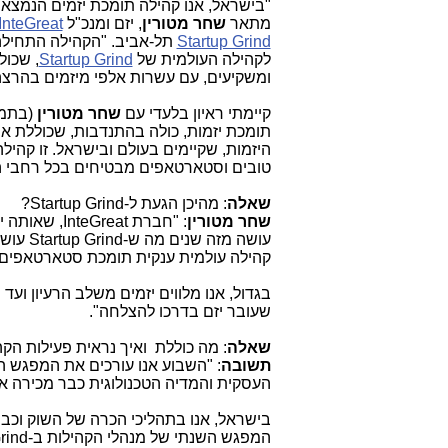
"בישראל, אנו קהילה תומכת יזמים הנמצא
מתאר
שחר מטורין
, יזם ומנכ"ל
InteGreat
Startup Grind
לקהילה העולמית של
Startup Grind
ומשקיעים, עם עשרות אלפי מיזמים בהרצה
קיימתי ראיון בלעדי עם
שחר מטורין
(בתמו
תומכת יזמות, כולה בהתנדבות, שכוללת א
היזמות, שקיימים בעולם ובישראל. זו קהי
טובים וסטארטאפים מבטיחים בכל רחבי ה
שאלה
: מהיכן הגעת ל-
Startup Grind
?
שחר מטורין
: "חברת
,InteGreat
עושה מזה שנים מה ש-
Startup Grind
עושה
קהילה עולמית ענקית תומכת סטארטאפים, 
בגדול, אנו מלווים יזמים משלב הרעיון וע
שעובר יזם בדרכו להצלחה".
שאלה
: מה כוללת ואיך נראית פעילות הק
תשובה
: "השבוע אנו עורכים את המפגש 
העסקית והמדיה הטכנולוגית כבר מכירה 
בישראל, אנו בתהליכי הכרה של השוק וכבר
המפגש השנתי של מנהלי הקהילות ב-
rind