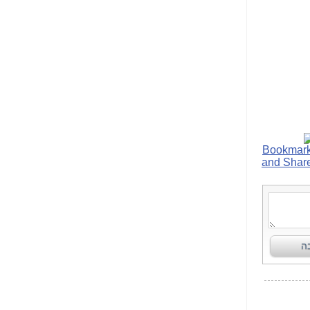
הפכו לפתע לטובת
הנאה שהיא מיסודות
עבירת השוחד? -
כאן
שערוריית הקנס הענק
על בזק וחשיפת
"תעודת הביטוח" של
נתניהו בתיק 4000 -
כאן
ערוץ 20: "תיק תפור":
אבי וייס חושף את
מחדלי "תיק 4000" -
כאן
התבלבלתם: גיא פלד
הפך את כחלון, גבאי
ואילת לחשודים
המרכזיים בתיק 4000 -
כאן
פצצות בתיק 4000:
האם היו בכלל
התנגדויות למיזוג
בזק-יס? -
כאן