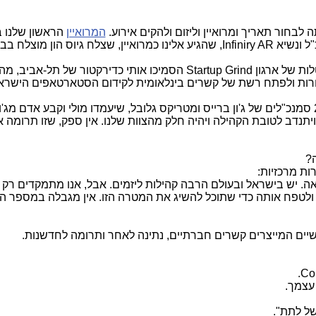
בחור תאריך ומרואיין וליזום ולהקים אירוע.
המרואיין
הראשון שלנו ב
"ל ונשיא
Infiniry AR
, שהגיע אלינו כמרואיין, שצלח גיוס הון מוצלח בב
לות של ארגון
Startup Grind
הסמיכו אותי כדירקטור של תל-אביב, מ
חרות ולפתח רשת של קשרים בינלאומית לקידום הסטארטאפים הישראל
לא רק עזר לי במיקום, הוא קבע 2 סמנכ"לים של ג'ון ברייס ומטריקס גלובל, שיעמדו מולי וקבע אדם מג
ויתנדב לטובת הקהילה ויהיה חלק מהצוות שלנו. אין ספק, שזו תרומה 
?
. יש בישראל ובעולם הרבה קהילות ליזמים. אבל, אנו מתמקדים רק 
לטפח אותה כדי שתוכל להשיג את המטרה הזו. אין מגבלה במספר ה
ודשיים המייצרים קשרים חברתיים, נתינה לאחר ותרומה לחדשנות.
.
Con
עצמך.
 של לתת".