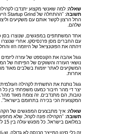
שאלה
: למה שאנשי מקצוע יתנדבו לקהילה
תשובה
: "ההתחלה של
Startup Grind
היית
החל הרצון לקשר אותם עם משקיעים וליצור
שלהם.
אחד המשתתפים במפגשים, שנוצרו בסן פרנ
זיהתה את הפוטנציאל של היוזמה הזו והחל
גוגל אהבה את הקונספט של עזרה ליזמים לא
נושאי העזרה והשווקים של הפיתוח של המי
המשקיעים לאתר יוזמות בשלבים מאוד מוק
אחרות.
גוגל נותנת את התשתית לקהילה העולמית, דו
יצר די מהר חיבור כמעט משפחתי בין כל 
המקצועית הכי בכירה בתחומם בישראל".
שאלה
: איך מתבצעים המפגשים של הקהי
תשובה
: "הקהילה פונה לקהל, שלא מחפש 
במלואם בישראל. כל מפגש עולה בין 15 ל-30 דולרים, כך זה בכל העולם.