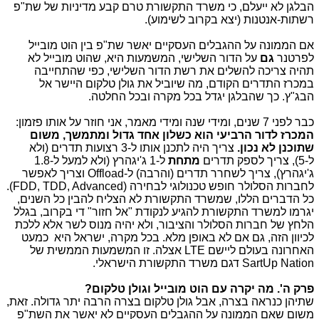
הבלגן לא ייעלם, כי משרד התקשורת טרם קבע מדיניות של שת"פ
רשתות-אנטנות (יצא בקרוב לשימוע).
אם הממונה על ההגבלים העסקיים יאשר שת"פ בין הוט מובייל
לפרטנר
גם
על הדור השלישי, המשמעות היא, שהוט מובייל לא
תהיה צריכה להשלים את רשת הדור השלישי, כפי שהתחייבה
במכרז התדרים הקודם, מה שיוביל את גולן טלקום היישר אל
הבג"ץ. כך שהבלגן יגדל בכל מקרה ובכל החלטה.
כבר לפני 7 שנים, ומידי שנה ומידי מאמר, אני חוזר על אותו פזמון:
המכרז לדור הרביעי הוא כשלון אחד גדול ומתמשך, משום
שתוכנן לא נכון.
צריך היה לתכנן אותו ל-3 רצועות תדרים (ולא
ל-5), צריך לספק תדרים
מתחת
ל-1 ג'יגהרץ (ולא למעל ל-1.8
ג'יגהרץ), צריך לשחרר תדרים (והרבה) ל-Offload וצריך לאפשר
לחברות הסלולר חופש טכנולוגי לבחירה (FDD, TDD, Advanced).
כל הדברים הללו, שמשרד התקשורת לא הצליח להבין כל השנים,
יגרמו למשרד התקשורת להגיע לנקודת "אל חזור" די בקרוב, בגלל
הלחץ של חברות הסלולר והציבור, ולא יהיה מנוס לשר אלא ללכת
לכיוון הזה, גם אם לא באופן מלא. בכל מקרה, ישראל היא כמעט
האחרונה בעולם ליישם LTE אצלה. זו המשמעות הממשית של
SartUp Nation דגם משרד התקשורת הישראלי.
פרק ה'. מה יקרה עם הוט מובייל וגולן טלקום?
שתיהן כנראה בצרה, אבל גולן טלקום בצרה הרבה יתר גדולה. זאת,
משום שאם הממונה על ההגבלים העסקיים לא יאשר את השת"פ