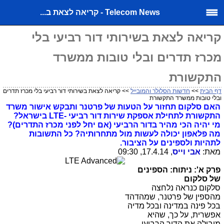
Telecom News - קריאה לצאת ב...
קריאה לצאת בשירותי דור רביעי בלי
מכרז תדרים ובלי טובות ממשרד
התקשורת
דף הבית
>>
חדשות הסלולר והמובייל
>> קריאה לצאת בשירותי דור רביעי בלי מכרז תדרים
ובלי טובות ממשרד התקשורת
האם סלקום תחזור על הטעות של פרטנר ותבקש אישור משרד
התקשורת לתחילת אספקת שירות דור רביעי -LTE בישראל?
מי יהיה הכי מהיר בדור הרביעי (אם יחל לפני מכרז התדרים)?
מה פלאפון יכולה לעשות מול מתחרותיה? כל התשובות
לתהיות ולספינים על הציבור.
מאת:
אבי וייס
, 17.4.14, 09:30
פרק א': ניתוח: הספינים
של סלקום
סלקום כנראה נלחצה
מהספין של פרטנר, שמהדהד
בכל פינה במדינה ובכל מדיה
אפשרית, על כך, שהיא
מובילה את הדור הרביעי -