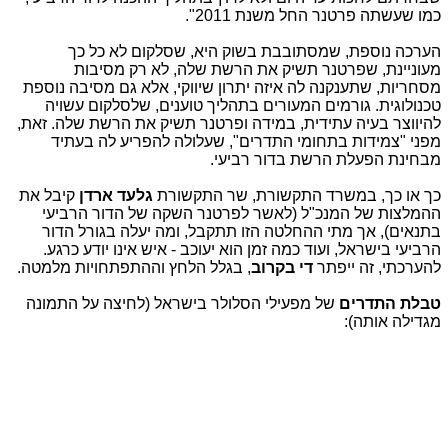
כמו שעשתה פרטנר החל משנת 2011".
הערכה נוספת, שמסתובבת בשוק היא, שסלקום לא כל כך
מעוניינת, שפרטנר תשיק את הרשת שלה, לא רק מסיבות
מסחריות, שתענקנה לה איזה יתרון שיווקי, אלא גם מסיבה נוספת
טכנולוגית. גורמים המעורים בתהליך טוענים, שלסלקום עשויה
להיווצר בעיה עתידית, במידה ופרטנר תשיק את הרשת שלה. זאת,
מפני "צמידות בתחומי התדרים", שעלולה להפריע לה בעתיד
מבחינת הפעלת הרשת בדור רביעי.
כך או כך, במשרד התקשורת, שר התקשורת
גלעד ארדן
קיבל את
ההמלצות של המנכ"ל (לאשר לפרטנר השקה של הדור הרביעי
בתנאים), אך מתי ההחלטה הזו תתקבל, ומה יעלה בגורל הדור
הרביעי בישראל, ועוד כמה זמן הוא יעוכב - איש אינו יודע כרגע.
להערכתי, זה ייפתר
די בקרוב
, בגלל הלחץ וההתפתחויות מלמטה.
טבלת התדרים
של מפעילי הסלולר בישראל (לחיצה על התמונה
מגדילה אותה):