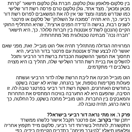
בין סלקום-פלאפון וגולן טלקום, חברת גולן טלקום תישאר "קרחת
מכאן ומכאן". מצד אחד, גולן טלקום טרם פרסה רשת דור שלישי
כמו שנדרש ממנה ומצד שני אין לה את המשאבים לפרוס רשת דור
רביעי. כך, היא תהיה "סמוכה על השולחן" של סלקום או פרטנר
לשנים רבות, בגישה ה"נדידה הפנים ארצית", שהיא התחליף החוקי
הקיים (והנכון) לשת"פ אנטנות בין חברות סלולר. כך, היא תישאר
"חברה נכה" מבחינה טכנולוגית מול מתחרותיה.
המרוויחה הגדולה מהתהליך תהיה אולי הוט מובייל. זאת, מפני שאם
יאושר לה לבצע שת"פ אנטנות עם פרטנר בדור הרביעי, היא
תחסוך את המשך ההשקעות הכבדות ברשת דור הרביעי ותוכל
להשלים את בניית רשת הדור השלישי שלה, תהליך בו היא מצויה
בשלבים די מתקדמים.
הוט מובייל הכינה את ליבת הרשת שלה לדור הרביעי ועשתה
פעולות מקדימות נוספות, אך בהנחה, שהיא לא ישבה בשקט
בחודשים האחרונים, השקת רשת דור רביעי בפרטנר טובה לה. זו
הסיבה, שהפעם היא לא התערבה בוויכוח המתסיס את התחרות
והמאבקים בין החברות. הוט מובייל מחכה בשקט, כל החלטה, כך
נראה כרגע, תהיה טובה לה.
פרק ו'. אז מתי נראה דור רביעי בישראל?
ייתכן שדי
בקרוב
. אם פרטנר תקבל אישור כלשהו ממשרד
התקשורת, להתחיל בשירותי דור רביעי, סלקום מייד תקפוץ אחריה
ופלאפון תיאלץ "להיגרר פנימה" בתדרים הקיימים בידיה, כפי