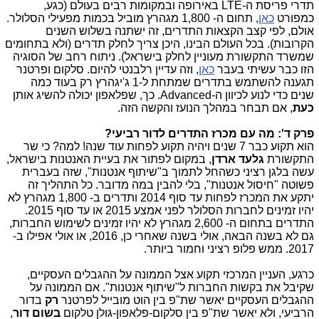
תדרי פריסת ה-LTE באירופה ובמקומות רבים בעולם (כגע,
כמפורט
כאן
, תחום ה- 1,800 מגהרץ מוביל בכמות מפעילי הסלולר.
אולם, לפי קצב הקצאות התדרים, זה ישתנה בשלוש השנים
הקרובות). בכל העולם הבינו, היכן צריך לחלק תדרים (ולא בתחומים
שמשרד התקשורת מעוניין לחלק בישראל). ניתוח רחב של הסוגיה
הזו כבר עשיתי בעבר
כאן
, וזה עדיין רלבנטי להיום. סלקום ופרטנר
תגענה להשתמש בתדרים שמתחת ל-1 ג'יגהרץ רק בעוד כמה
שנים כדי לנוע לכיוון ה-Advanced. כך, שפלאפון יכולה להשיג אותן
כעת
, אם תבחר במהלך הנועז והקשה הזה.
פרק ד': מה עם מכרז התדרים לדור רביעי?
הוא תקוע כבר 7 שנים ויהיה תקוע לפחות עוד שנה! למה? כי שר
התקשורת
גלעד ארדן
, במקום לפתור את בעיית האנטנות בישראל,
עשה בלגן רציני כשהחל לתמוך ב"שיתוף אנטנות", שזה בעברית
פשוטה "חיסול אנטנות", בלי להבין במה מדובר. כל התהליך זה
יתקע את המכרז לפחות עד סוף 2014 ותדרים ב- 1,800 מגהרץ לא
יהיו זמינים לחברות הסלולר לפני אמצע 2015 או עד סוף 2015.
התדרים בתחום ה- 2,600 מגהרץ לא יהיו זמינים לשימוש החברות,
גם לא בשנה הבאה, אולי בשנה שאחרי כן, 2016, או אולי אפילו ב-
2017. ממש פלופ רציני וחמור ביותר.
כרגע, העניין המרכזי תקוע אצל הממונה על ההגבלים העסקיים,
שקיבל את בקשות החברות ל"שיתוף אנטנות". אם הממונה על
ההגבלים העסקיים יאשר שת"פ בין הוט מובייל לפרטנר
רק
בדור
הרביעי, ולא יאשר שת"פ בין סלקום-פלאפון-גולן טלקום
בשום דור
,