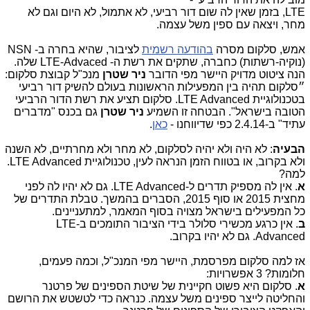
LTE, בזמן שאין לה שום דור רביעי, לא אתמול, לא היום וגם לא
מחר, ויצאה עם ספין משל עצמה.
אמש, סלקום מסרה
בהודעה רשמית
לציבור, שהיא בחרה ב- NSN
(נוקיה-רשתות) כחברה, שתקים את רשת ה- LTE-Advaced שלה.
הנה ציטוט מדויק היישר מפי הדובר
ניר שטרן
מנכ"ל קבוצת סלקום:
״סלקום תהיה בין המפעילות הראשונות בעולם להשיק דור רביעי
בטכנולוגיית
LTE Advanced
. סלקום תציע את רשת הדור הרביעי
הטובה בישראל". הבטחה זו השמיע
ניר
שטרן
גם בכנס "מדברים
עתיד" ב-2.4.14 כפי שדיווחנו -
כאן
.
הבעיה
: לא היה ולא יהיה לסלקום, לא מחר ולא מחרתיים, לא השנה
ולא בקרוב, או בטווח הזמן הנראה לעין, טכנולוגיית LTE Advanced.
למה?
א
. אין לה מספיק תדרים ל-LTE Advanced. גם לא יהיו לה לפני
מחצית 2015 או סוף 2015, הסברים בהמשך. טבלת התדרים של
כל המפעילים בישראל מצויה בסוף המאמר, למתעניינים.
ב
. אין כרגע מכשירי סלולר בידי הציבור התומכים ב-LTE
Advanced. גם לא יהיו בקרוב.
אז למה סלקום מפרסמת, היישר מפי המנכ"ל, וכמה פעמים,
חלומות? 3 אפשרויות:
א
. סלקום היא פשוט חקיינית של שיטת הספינים של פרטנר
והחליטה לייצר ספינים משל עצמה. כנראה כדי לטשטש את הרושם