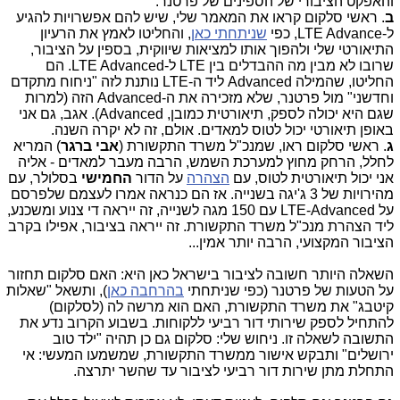
והאפקט הציבורי של הספינים של פרטנר.
ב
. ראשי סלקום קראו את המאמר שלי, שיש להם אפשרויות להגיע
ל-LTE Advance, כפי
שניתחתי כאן
, והחליטו לאמץ את הרעיון
התיאורטי שלי ולהפוך אותו למציאות שיווקית, בספין על הציבור,
שרובו לא מבין מה ההבדלים בין LTE ל-LTE Advanced. הם
החליטו, שהמילה Advanced ליד ה-LTE נותנת לזה "ניחוח מתקדם
וחדשני" מול פרטנר, שלא מזכירה את ה-Advanced הזה (למרות
שגם היא יכולה לספק, תיאורטית כמובן, Advanced). אגב, גם אני
באופן תיאורטי יכול לטוס למאדים. אולם, זה לא יקרה השנה.
ג
. ראשי סלקום ראו, שמנכ"ל משרד התקשורת (
אבי ברגר
) המריא
לחלל, הרחק מחוץ למערכת השמש, הרבה מעבר למאדים - אליה
אני יכול תיאורטית לטוס, עם
הצהרה
על הדור
החמישי
בסלולר, עם
מהירויות של 3 ג'יגה בשנייה. אז הם כנראה אמרו לעצמם שלפרסם
על LTE-Advanced עם 150 מגה לשנייה, זה ייראה די צנוע ומשכנע,
ליד הצהרת מנכ"ל משרד התקשורת. זה ייראה בציבור, אפילו בקרב
הציבור המקצועי, הרבה יותר אמין...
השאלה היותר חשובה לציבור בישראל כאן היא: האם סלקום תחזור
על הטעות של פרטנר (כפי שניתחתי
בהרחבה כאן
), ותשאל "שאלות
קיטבג" את משרד התקשורת, האם הוא מרשה לה (לסלקום)
להתחיל לספק שירותי דור רביעי ללקוחות. בשבוע הקרוב נדע את
התשובה לשאלה זו. ניחוש שלי: סלקום גם כן תהיה "ילד טוב
ירושלים" ותבקש אישור ממשרד התקשורת, שמשמעו המעשי: אי
התחלת מתן שירות דור רביעי לציבור עד שהשר יתרצה.