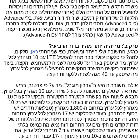
גם פרטנר וגם סלקום, לעניות דעתי, לא צריכות לשאול בכלל את
משרד התקשורת "שאלות קיטבג" כאלו. יש להן תדרים והן יכולות
להפעיל
היום
על התדרים הללו (אחרי שמתחילים לפנות מהם את
הלקוחות של דורות קודמים), שירותי דור רביעי. זאת, בלי Advance
(כי ל-Advanced חסרים להן תדרים, אותן הן תוכלנה לקבל במכרז
התדרים, שתקוע מזה יותר מ-7 שנים. ממילא אין כגע מכשירי קצה
ל-Advanced כך שאין כרגע צורך למהר עם ה-Advance).
פרק ב': מי יהיה יותר מהיר בדור הרביעי?
כרגע, התשובה שלי הייתה ונשארה, כפי שניחתתי
כאן
. סלקום.
למה? כי סלקום יכולה כבר מחר להפעיל LTE עם 10 מגהרץ לכל
ערוץ, מה שיספק בערך עד 80 מגה לשנייה למשתמשי הקצה, בעוד
שפרטנר ביקשה ממשרד התקשורת להפעיל 5 מגהרץ לכל ערוץ,
מה שיספק עד 40 מגה לשניה ללקוחות הקצה.
אולם, תשובה זו היא ב"ערבון מוגבל". מדוע? כי פרטנר, ברגע
שתראה, שסלקום מתכוונת להפעיל שירות עם 10 מגהרץ בכל ערוץ,
תבקש לשנות את בקשתה למשרד התקשורת ותבקש להקצות 10
מגהרץ לכל ערוץ. עבורה זו בעיה יותר קשה, כי לפרטנר יש רק 10
מגהרץ לכל ערוץ בתחום ה-1,800 מגהרץ (טבלאות תדרים יש
בסוף הכתבה), בעוד שלסלקום יש 17 מגהרץ לכל ערוץ בתחום
הזה. דהיינו: פרטנר תצטרך לפנות ובדחיפות את כל הלקוחות של
דורות קודמים הקיימים על התחום הזה (משימה כמעט בלתי
אפשרית), בעוד שלסלקום יישארו עוד 7 מגהרץ לכל ערוץ, אם
תחליט להשתמש ב-10 מגהרץ מתוך ה-17 עבור דור רביעי.