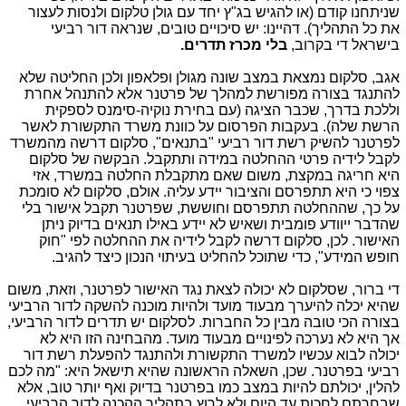
שניתחנו קודם (או להגיש בג"ץ יחד עם גולן טלקום ולנסות לעצור
את כל התהליך). דהיינו: יש סיכויים טובים, שנראה דור רביעי
בישראל די בקרוב,
בלי מכרז תדרים.
אגב, סלקום נמצאת במצב שונה מגולן ופלאפון ולכן החליטה שלא
להתנגד בצורה מפורשת למהלך של פרטנר אלא להתנהל אחרת
וללכת בדרך, שכבר הציגה (עם בחירת נוקיה-סימנס לספקית
הרשת שלה). בעקבות הפרסום על כוונת משרד התקשורת לאשר
לפרטנר להשיק רשת דור רביעי "בתנאים", סלקום דרשה מהמשרד
לקבל לידיה פרטי ההחלטה במידה ותתקבל. הבקשה של סלקום
היא חריגה במקצת, משום שאם מתקבלת החלטה במשרד, אזי
צפוי כי היא תתפרסם והציבור יידע עליה. אולם, סלקום לא סומכת
על כך, שההחלטה תתפרסם וחוששת, שפרטנר תקבל אישור בלי
שהדבר ייוודע פומבית ושאיש לא יידע באילו תנאים בדיוק ניתן
האישור. לכן, סלקום דרשה לקבל לידיה את ההחלטה לפי "חוק
חופש המידע", כדי שתוכל להחליט בעיתוי הנכון כיצד להגיב.
די ברור, שסלקום לא יכולה לצאת נגד האישור לפרטנר, וזאת, משום
שהיא יכלה להיערך מבעוד מועד ולהיות מוכנה להשקה לדור הרביעי
בצורה הכי טובה מבין כל החברות. לסלקום יש תדרים לדור הרביעי,
אך היא לא נערכה לפינויים מבעוד מועד. מהבחינה הזו היא לא
יכולה לבוא עכשיו למשרד התקשורת ולהתנגד להפעלת רשת דור
רביעי בפרטנר. שכן, השאלה הראשונה שהיא תישאל היא: "מה לכם
להלין, יכולתם להיות במצב כמו בפרטנר בדיוק ואף יותר טוב, אלא
שבחרתם לחכות עד היום ולא לרוץ בתהליך ההכנה לדור הרביעי,