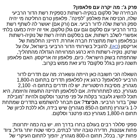
פרק ג': מה יקרה עם פלאפון?
הבחירה של סלקום בנוקיה-רשתות כספקית רשת הדור הרביעי
שלה, הכניסה את פאלפון "לפינה". פלאפון טרם החליטה מי יהיה
ספק הרשת שלה לדור רביעי. אם (ורק אם) יאושר לה לשתף רשת
בדור הרביעי עם סלקום וגם עם גולן טלקום, אזי זה יהיה כמעט בלתי
אפשרי לשלב רשתות, אם בסלקום תהיה רשת של נוקיה-רשתות
ובפלאפון רשת מתוצרת חברה אחרת. דהיינו: החלומות של
אריקסון (
כאן
), להוביל בשירותי הדור הרביעי בישראל, עלו על
שרטון. נוקיה-רשתות היא כרגע המרוויחה הגדולה מהתהליך,
שהתפתח בשוק הישראלי. כיום, פלאפון זה אריקסון. האם פלאפון
תשנה כיוון בגלל סלקום? נדע זאת ממש בקרוב.
השאלה הכי חשובה כאן הייתה ונשארה: מה עם תדרים לדור
הרביעי לפלאפון? כרגע אין לפלאפון תדרים בתחום ה-1,800
מגהרץ, מסיבות היסטוריות. יש לה תדרים בתחום ה- 2,100
מגהרץ, כמו למתחרותיה. אם לפלאפון תהיינה התעוזה והיוזמה, היא
תוכל להשיג ולעבור בקלות על פני פרטנר וסלקום ולהיות "מובילת
שוק" בדור הרביעי.
הכיצד
? אם תבחר להשתמש בתדרים שמתחת
ל-1 ג'יגהרץ (תחום ה-850 מגהרץ) שיש בידה, ולא ללכת לכיוון של
תחום ה-1,800 מגהרץ כמו פרטנר וסלקום.
ספקי סלולר רבים בעולם בחרו בדרך הזו. יש בה כמה יתרונות:
פחות אנטנות, חדירה טובה יותר לבתים, כיסוי שטח יותר גדול, ציוד
פחות יקר. בכלל,
תחום ה-800 מגהרץ, יהפוך לתחום העיקרי של