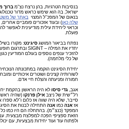
בנסיבות הטרגיות, בהן נרצח נצ"מ
ברוך מ
ישראל, בה הוא שימש כראש מדור טכנולוגי
בנאום של המפכ"ל המצוי
באתר של משטר
שלה כאן
(
ובעוד אזכורים פומביים אחרים
וכראוי ליחידת עילית מודיעינית לאפשר ל
פועלת.
נפתח בביאור המושג
סיגינט
: מקורו בשילוב של 2 מי
יחדיו את המילה –
SIGINT
ובתרגום חופשי 
להזכיר ענפים נוספים בעולם המודיעין כגון
של כלי מלחמה).
יחידת הסיגינט הוקמה במתכונתה הנוכחית בשנת 
לשורותיה קצינים ושוטרים איכותיים ומובח
חמורה ומניעתה והצלת חיי אדם.
אגב,
גדי סיסו
לא היה הראשון בהקמת יחי
רל״שית של ניצב
אילן פרנקו
(שהיה ראש א
סייבר, שלא היה שווה אז כלום ו"לא ספר
אז
אנה
כמו
אנה
התחילה לבנות את הסיגנ
המפקד (כנצ״מ). בהתחלה הם היו כמו כל י
הזאת ספציפי הפכה למפלצת מבצעית. עם
ולפתוח עוד ועוד יחידות מבצעיות, עם יכולות 