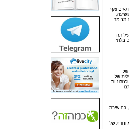
חשיפת חשד לשחיתות
הדומה לזו של "תיק
תאים ואף
4000" אך בתחום
פשיעה,
הסלולר -
כאן
ח תרומה
חשיפת מה שלא
רוצים שתדעו בעניין
 בלהב 433. רוב פעילותה
פריסת אנלימיטד
ט בלתי
(בניחוח בלתי נסבל) -
כאן
חשיפה: איוב קרא
אישר לקבוצת סלקום
בדיוק מה שביבי אישר
 של
ל-Yes ולבזק -
כאן
ילית של
 טכנולוגיות
האם השר איוב קרא
תם
היה צריך בכלל לחתום
על האישור, שנתן
לקבוצת סלקום? -
כאן
(הועלה לדרגת נצ"מ אחרי הירצחו). הוא אותר ע"י משטרת ישראל ביחידה 8200, בה שירת
האם ביבי וקרא קבלו
בכלל תמורה עבור
ההטבות הרגולטוריות
יוחדת של
שנתנו לסלקום? -
כאן