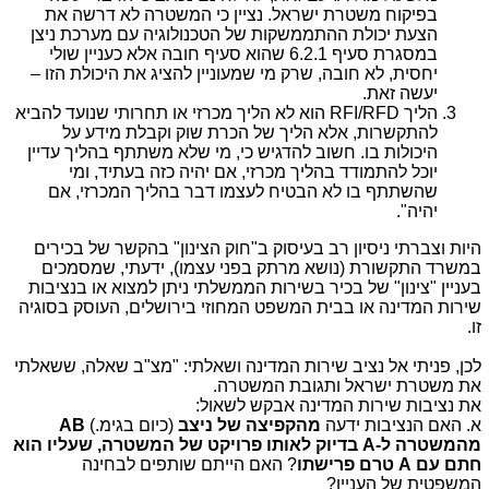
בפיקוח משטרת ישראל. נציין כי המשטרה לא דרשה את
הצעת יכולת ההתממשקות של הטכנולוגיה עם מערכת ניצן
במסגרת סעיף 6.2.1 שהוא סעיף חובה אלא כעניין שולי
יחסית, לא חובה, שרק מי שמעוניין להציג את היכולת הזו –
יעשה זאת.
הליך
RFI/RFD
הוא לא הליך מכרזי או תחרותי שנועד להביא
להתקשרות, אלא הליך של הכרת שוק וקבלת מידע על
היכולות בו. חשוב להדגיש כי, מי שלא משתתף בהליך עדיין
יוכל להתמודד בהליך מכרזי, אם יהיה כזה בעתיד, ומי
שהשתתף בו לא הבטיח לעצמו דבר בהליך המכרזי, אם
יהיה".
היות וצברתי ניסיון רב בעיסוק ב"חוק הצינון" בהקשר של בכירים
במשרד התקשורת (נושא מרתק בפני עצמו), ידעתי, שמסמכים
בעניין "צינון" של בכיר בשירות הממשלתי ניתן למצוא או בנציבות
שירות המדינה או בבית המשפט המחוזי בירושלים, העוסק בסוגיה
זו.
לכן, פניתי אל נציב שירות המדינה ושאלתי: "מצ"ב שאלה, ששאלתי
את משטרת ישראל ותגובת המשטרה.
את נציבות שירות המדינה אבקש לשאול:
א. האם הנציבות ידעה
מהקפיצה של ניצב
(כיום בגימ.)
AB
מהמשטרה ל-A בדיוק לאותו פרויקט של המשטרה, שעליו הוא
חתם עם A טרם פרישתו
? האם הייתם שותפים לבחינה
המשפטית של העניין?