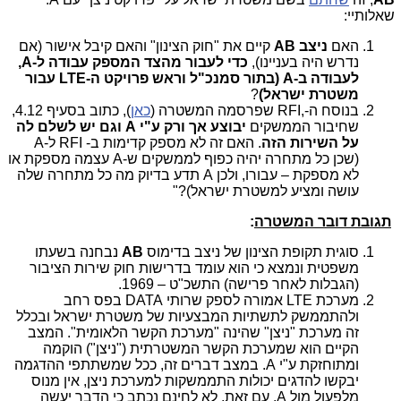
שאלותיי:
האם
ניצב AB
קיים את "חוק הצינון" והאם קיבל אישור (אם
נדרש היה בעניינו),
כדי לעבור מהצד המספק עבודה ל-A,
לעבודה ב-A (בתור סמנכ"ל וראש פרויקט ה-
LTE
עבור
משטרת ישראל)
?
בנוסח ה-
RFI,
שפרסמה המשטרה (
כאן
), כתוב בסעיף 4.12,
שחיבור הממשקים
יבוצע אך ורק ע"י A וגם יש לשלם לה
על השירות הזה
. האם זה לא מספק קדימות ב-
RFI
ל-A
(שכן כל מתחרה יהיה כפוף לממשקים ש-A עצמה מספקת או
לא מספקת – עבורו, ולכן A תדע בדיוק מה כל מתחרה שלה
עושה ומציע למשטרת ישראל)?"
תגובת דובר המשטרה
:
סוגית תקופת הצינון של ניצב בדימוס
AB
נבחנה בשעתו
משפטית ונמצא כי הוא עומד בדרישות חוק שירות הציבור
(הגבלות לאחר פרישה) התשכ"ט – 1969.
מערכת
LTE
אמורה לספק שרותי
DATA
בפס רחב
ולהתממשק לתשתיות המבצעיות של משטרת ישראל ובכלל
זה מערכת "ניצן" שהינה "מערכת הקשר הלאומית". המצב
הקיים הוא שמערכת הקשר המשטרתית ("ניצן") הוקמה
ומתוחזקת ע"י A. במצב דברים זה, ככל שמשתתפי ההדגמה
יבקשו להדגים יכולות התממשקות למערכת ניצן, אין מנוס
מלפעול מול A. עם זאת, לא לחינם נכתב כי הדבר יעשה