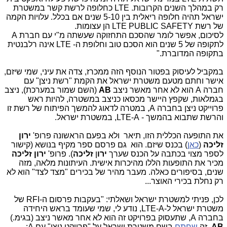
רק במהלך השנים הקרובות. LTE כחלופה לרשת קשר במשטרת
ישראל תהיה חלופה ריאלית בין 5-10 שנים אם בכלל. עלויות הקמה
של רשת LTE PUBLIC SAFETY הן עצומות.
לסיכום, אפשר לומר שהסכם התחזוקה שעשתה מ"י עם חברת A
לתקופה של 5 שנים הוא הסכם טוב וחלופת ה- LTE אינה רלבנטית
בתקופה המדוברת."
במקביל לעיסוק בפטור הנוסף הזה ממכרז, צדה את עיני, שמי שיזם,
אישר וחתם מטעם משטרת ישראל את הקמת "רשת ניצן" עם
חברה A הוא לא אחר מאשר ניצב
AB
(השם שמור במערכת), ניצב
בגמלאות, שקפץ היישר מכסאו כניצב במשטרה, להיות ראש
פרוייקט ניצן בחברה A, במטרה לדאוג להמשך הפיתוח של רשת זו
והרשת שתבוא בהמשך - LTE-A, במשטרת ישראל.
את התופעה הכללית הזו, תיאר ולא בפעם הראשונה פרופ'
ירון
זליכה
(
כאן
) בכנס שיזם. הוא גם פרסם ספר מקיף בנושא (קישור
לספר מצוי בכתבה על הכנס שערך
ירו
ן
זליכה
). פרופ'
ירון זליכה
מכיר את התופעות הללו מהיכרות אישית. העיתונות מלאה, מזה
שנים, בסיפורים כאלה. מעבר מהיר של בכירים "מצד לצד" הוא לא
רק נחלת בכירי האוצר...
לכן, פניתי למשטרת ישראל ושאלתי: "בעקבות פרסום ה-
RFI
של
משטרת ישראל ל-
LTE-A
, נודע לי, שמי שעומד בראש היחידה
בחברה A, שתעסוק בפרויקט זה הוא לא אחר מאשר ניצב (בגימ.)
AB
, זה
שחתם
בשם משטרת ישראל על "פרויקט ניצן" עם A: