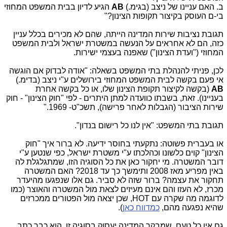
ב. האם עניינו של ניצב (בגימ.)
AB
הגיע לדיון בבית המשפט המחוזי
בי-ם העוסק בקיצור תקופות הצינון?"
תגובת נציבות שירות המדינה הייתה, שהם לא מכירים בכלל עניין
כזה, הם לא אחראים על הנעשה במשטרת ישראל ולבית המשפט
המחוזי ("ועדת הצינון") שאפנה בעצמי ישירות.
לכן, פניתי להנהלת בתי המשפט בשאלה: "אודה לבדוק אם הוגשה
אי פעם בקשה לבית המשפט המחוזי בירושלים ע"י ניצב (בדימ.)
AB
(בקשה לקיצור תקופת הצינון שלו, או כל בקשה אחרת
בעניינו). זאת, בשבתו כוועדה למתן היתרים - לפי "חוק הצינון" - חוק
שירות הציבור (הגבלות לאחר פרישה), תשכ"ט- 1969."
תגובת בתי המשפט: "אין לנו כל רישום בנדון".
או בעברית פשוטה: נתקעתי בחוסר ידיעה. לא ברור איך "חוק
הצינון" קוים כלשונו וכהלכתו ע"י משטרת ישראל, כפי שנטען ע"י
דובר המשטרה. מי יחקור כאן את כל הסוגיה הזו, שמתגלגלת לה
באין מפריע מאז 2008 ותימשך כך עד 2018? האם המשטרה
תחקור את עצמה? ברור שזה לא סביר. גם אלו שנפגעו מהיעדר
מכרז, לא העזו והם אינם מעיזים לצאת מול המשטרה והאוצר (כמו
לדוגמה מה שקרה עם HOT, שכן יצאה מול הפטורים ממכרזים
שהיא נפגעה מהם,
כמדווח כאן
).
גם אין כל טעם, שמבקר המדינה יעסוק בסוגיה זו. הוא כבר כתב