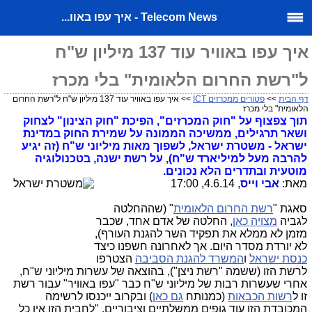
Telecom News - איך עפו באוו...
איך עפו באוויר עוד 137 מיליון ש"ח
ל"רשת החרום הלאומית" בלי מכרז
דף הבית
>>
פטורים ממכרזים ICT
>> איך עפו באוויר עוד 137 מיליון ש"ח ל"רשת החרום
הלאומית" בלי מכרז
תוך צפצוף על "חוק המכרזים", הפיכת "חוק הצינון" לצחוק
ושאר תרגילים, ממשיכה הממונה על שמירת החוק במדינת
ישראל - משטרת ישראל, לשפוך מאות מיליוני ש"ח (זה יגיע
להרבה מעל למיליארד ש"ח), על רשת ישנה, בטכנולוגיה
מוטעית ובתדרים הלא נכונים.
מאת:
אבי וייס
, 4.6.14, 17:00
סאגת "
רשת החרום הלאומית
" (שההחלטה
לגביה
מצויה כאן
, החלטה של אדם אחד, שכבר
מזמן לא ממלא את תפקיד השר להגנת העורף),
לא יורדת מסדר היום. אך לאחרונה חשפנו כיצד
כנסת ישראל
ו
המשרד להגנת הסביבה
הצטרפו
לרשת הזו (ששמה "רשת ניצן"), בהוצאה של עשרות מיליוני ש"ח,
אחרי שעשרות רבות של מיליוני ש"ח כבר "עפו באוויר" עבור רשת
זו ל
רשות הכבאות
(כמנותח
גם כאן
) ובקרוב ייכנסו לרשימה
המכובדת הזו עוד גופים ממשלתיים וציבוריים. "לחבית הזו אין כל