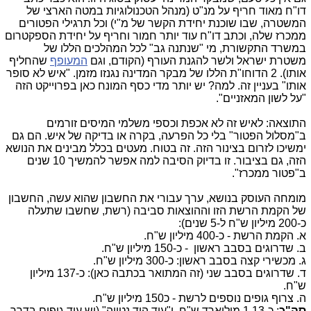
דו"ח מאוד חריף על מנ"ט (מנהל הטכנולוגיות במטה הארצי של
המשטרה, שבו שוכנת יחידת הקשר של מ"י) וכל תרגילי הפטורים
ממכרז שלה, וכתב דו"ח עוד יותר חמור וחריף על יחידת הספקטרום
במשרד התקשורת, מי "שנתנה גב" לכל המהלכים הללו של
משטרת ישראל ולשר להגנת העורף (הקודם, וגם
המעופף
שהחליף
אותו). 2 הדוחו"ת הללו של מבקר המדינה נגנזו מזמן. "איש לא סופר
אותו" בעניין זה. למה? יש יותר מדי כסף המונח כאן בפרוייקט הזה
"על לשון המאזניים".
התוצאה: לאיש זה לא אכפת וכספי משלמי המיסים זורמים
ב"מסלול הפטור" בלי כל הפרעה, בקרה או בדיקה של איש. הם גם
ימשיכו לזרום בצינור הזה. זה בטוח. מעטים בכלל מבינים את הנושא
הזה, גם בציבור. זו בדיוק הסיבה למה אפשר להמשיך 10 שנים
ב"פטור ממכרז".
מומחה העוסק בנושא, ערך עבורי את החשבון שהוא עשה, החשבון
של הקמת הרשת הזו וההוצאות סביבה (רשת, שחשבו שתעלה
כ-200 מיליון ש"ח ל-5 שנים):
א. הקמת הרשת - כ-400 מיליון ש"ח.
ב. שדרוגים בסבב ראשון - כ-150 מיליון ש"ח.
ג. מכשירי קצה בסבב ראשון: כ-300 מיליון ש"ח.
ד. שדרוגים בסבב שני (זה המתואר בכתבה כאן): כ-137 מיליון
ש"ח.
ה. צרוף גופים נוספים לרשת - כ150 מיליון ש"ח.
סה"כ
: כ-1.13 מיליארד ש"ח. ו"עוד היד נטויה" (יש עוד גופים בדרך