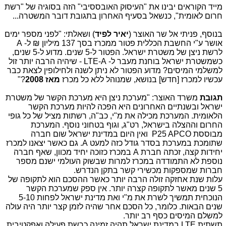
מייד הקוראים יבינו את "העיסוק האובססיבי" הזה בסוגיה של "רשת
חרום לאומית", כנשאל בסעיף האחרון בתגובת דובר המשטרה...
בנוסף, פניתי אל שר האוצר (
יאיר לפיד
) ושאלתי: "לפני מספר ימים
אושר ע"י החשבת הכללית פטור ממכרז בסך 137 מיליון ₪ ל- A
לרשת ניצן של משטרת ישראל. הפטור ל-5 שנים. מדוע ל-5 שנים,
כשמשטרת ישראל בוחנת מעבר ל-
LTE-A
- שיהיה הרבה יותר זול
למשלמי המיסים? מדוע הפטור לא ניתן לשנה ולחילופין לצאת כבר
עכשיו למכרז [חדש] בנושא, שמנוהל ללא כל מכרז
מאז 2008
?"
תגובת
משרד האוצר: "מערכת ניצן היא מערכת הקשר של משטרת
ישראל ובשנתיים האחרונים היא הפכה להיות מערכת הקשר
הלאומית. המערכת מכילה את מ"י, כב"ה, רשתות מציל של כל גופי
החרום וההצלה בישראל, רט"ג, וגוף בטחוני נוסף. המערכת
מבוססת P25 APCO ואין היום במדינת ישראל שום חברה
שתומכת במערכת בסדר גודל כזה למעט A. גם כאשר יצאנו למכרז
יחידות קצה, זכתה חברת A במכרז כזוכה יחיד מכוון, שאף חברה
נוספת לא התמודדה במכרז למרות שבשוק העולמי ישנם מספר
חברות שמספקות מכשירי קשר בתקן הנדרש.
עלות שנת אחזקה זולה הרבה יותר כאשר ההסכם הוא לתקופה של
5 שנים מאשר לתקופה קצרה יותר. אין ספק שמערכת הקשר
הנוכחית תמשיך לשרת את מ"י ואת מדינת ישראל לפחות 5-10
שנים הבאות. כלומר, כל הסכם אחר שהיה לזמן קצר יותר היה עולה
למשלם המיסים כסף רב יותר.
תשתית LTE במדינת ישראל תהיה זמינה כרשת פעילה ואפקטיבית