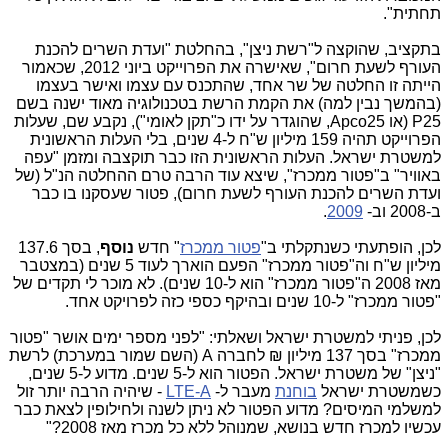
תחתית".
בתקציב, שהוקצה ל"רשת ניצן", בהחלטת "ועדת השרים להכנת
העורף לשעת חרום", שאישרה את הפרוייקט ביוני 2012, שכאמור
הייתה זו החלטה של שר אחד, שהתכנס עם עצמו ואישר בעצמו
(בהמשך נבין למה) את הקמת הרשת בטכנולוגיה מאוד ישנה בשם
P25 (או Apco25, שהוגדר על ידו כ"תקן לאומי"), נקבע שם, שעלות
הפרוייקט תהיה 159 מיליון ש"ח ל-4 שנים, בלי העלות הראשונית
למשטרת ישראל. העלות הראשונית הזו כבר תוקצבה ומזמן "עפה
באוויר" ב"פטור ממכרז", שיצא עוד הרבה טרם ההחלטה הנ"ל (של
ועדת השרים להכנת העורף לשעת חרום), פטור שעסקנו בו כבר
ב-2008 וב-
2009
.
לכן, הופתעתי כשנתקלתי ב"
פטור ממכרז
" חדש
נוסף
, בסך 137.6
מיליון ש"ח וה"פטור ממכרז" הפעם הוארך לעוד 5 שנים (במצטבר
מאז 2008 ה"פטור ממכרז" הוא ל-10 שנים). לא מוכר לי תקדים של
"פטור ממכרז" ל-10 שנים ובהיקף כספי כזה לפרויקט אחד.
לכן, פניתי למשטרת ישראל ושאלתי: "לפני מספר ימים אושר "פטור
ממכרז" בסך 137 מיליון ₪ לחברה A (השם שמור במערכת) לרשת
"ניצן" של משטרת ישראל. הפטור הוא ל-5 שנים. מדוע ל-5 שנים,
כשמשטרת ישראל
בוחנת
מעבר ל-
LTE-A
- שיהיה הרבה יותר זול
למשלמי המיסים? מדוע הפטור לא ניתן לשנה ולחילופין לצאת כבר
עכשיו למכרז חדש בנושא, שמנוהל ללא כל מכרז מאז 2008?"