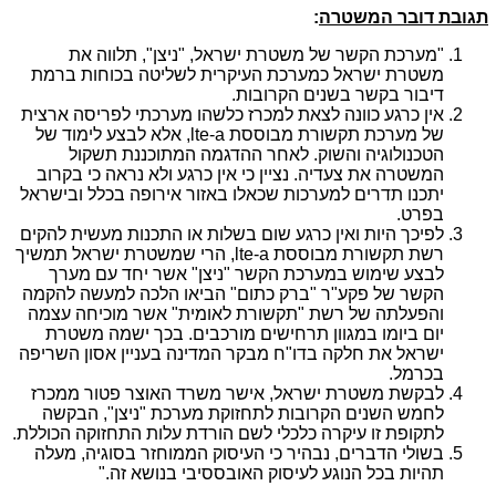
תגובת דובר המשטרה
:
"מערכת הקשר של משטרת ישראל, "ניצן", תלווה את
משטרת ישראל כמערכת העיקרית לשליטה בכוחות ברמת
דיבור בקשר בשנים הקרובות.
אין כרגע כוונה לצאת למכרז כלשהו מערכתי לפריסה ארצית
של מערכת תקשורת מבוססת
lte-a
, אלא לבצע לימוד של
הטכנולוגיה והשוק. לאחר ההדגמה המתוכננת תשקול
המשטרה את צעדיה. נציין כי אין כרגע ולא נראה כי בקרוב
יתכנו תדרים למערכות שכאלו באזור אירופה בכלל ובישראל
בפרט.
לפיכך היות ואין כרגע שום בשלות או התכנות מעשית להקים
רשת תקשורת מבוססת
lte-a
, הרי שמשטרת ישראל תמשיך
לבצע שימוש במערכת הקשר "ניצן" אשר יחד עם מערך
הקשר של פקע"ר "ברק כתום" הביאו הלכה למעשה להקמה
והפעלתה של רשת "תקשורת לאומית" אשר מוכיחה עצמה
יום ביומו במגוון תרחישים מורכבים. בכך ישמה משטרת
ישראל את חלקה בדו"ח מבקר המדינה בעניין אסון השריפה
בכרמל.
לבקשת משטרת ישראל, אישר משרד האוצר פטור ממכרז
לחמש השנים הקרובות לתחזוקת מערכת "ניצן", הבקשה
לתקופת זו עיקרה כלכלי לשם הורדת עלות התחזוקה הכוללת.
בשולי הדברים, נבהיר כי העיסוק הממוחזר בסוגיה, מעלה
תהיות בכל הנוגע לעיסוק האובססיבי בנושא זה."