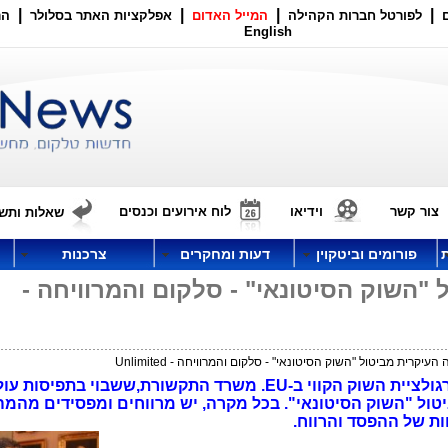
|
|
|
|
לפורטל חברות הקהילה
המייל האדום
אפלקציות האתר בסלולר
הר
English
צור קשר
וידיאו
לוח אירועים וכנסים
שאלות ותשו
פורומים וביטקוין
דעות ומחקרים
צרכנות
"השוק הסיטונאי" - סלקום והמרוויחה -
יקרית מביטול "השוק הסיטונאי" - סלקום והמרוויחה - Unlimited
ניתוח המהלכים הבאים בעקבות שינוי רגולציית השוק הקווי ב-EU. משרד התקשורת,ששבוי בתפיסות
ביטול "השוק הסיטונאי". בכל מקרה, יש מרווחים ומפסידים מהמ