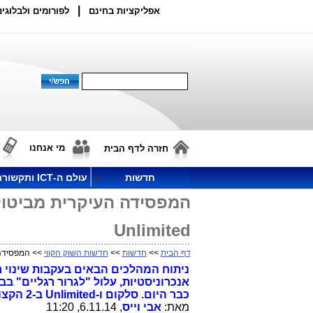
|
אפליקציות בחינם
לפורומים ולבלוגים
מי אנחנו
חזרה לדף הבית
חדשות
עולם ה-ICT ותקשורת
המפסידה העיקרית מביטול 
Unlimited
דף הבית
>>
חדשות
>>
חדשות השוק הקווי
>> המפסידה הע
אנכרוניסטיות, עלול "לגרור רגליים" ב
כבר היום. סלקום ו-Unlimited ב-2 הקצוות של ההפסד והרווח.
מאת:
אבי וייס
, 6.11.14, 11:20