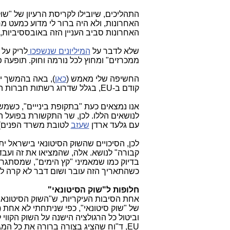
התהליכים, שיובילו לקריסת הרעיון של "שוק
האחרונות, ולא היה ברור לי מדוע כמעט
האחרונות סביב העניין הזה באובססיביות, 
שלא לדבר על
המיליונים שנשפכו
לריק על 
ממכרזים" ומחוץ לכל נורמה וחוק. תופעה פ
החשיפה שלי מאמש (
כאן
), באה בהמשך יש
קודם ב-EU, בגלל שדרוג רשתות חברות הבזק (
אנו נמצאים כעת "בתקופת בינייים", כש
לנושאים הללו. לכן, שר התקשורת בפועל 
עם גלעד ארדן
שעזב
לטובת משרד הפנים), 
לכן, הסיכויים שהשוק הסיטונאי בישראל י
קבורה" לנושא. אלה, שהמציאו את זה ועבד
בדיוק כמו שמאמיני "קץ הימים", שמסתגרי
כשהתאריך הזה עובר ושום דבר לא קרה לאנ
חלופות ל"שוק הסיטונאי"
אחת הסיבות העיקריות, ש"השוק הסיטונאי" בוטל ב-EU, היא: החלופות העסקיות לשוק
של "שוק סיטונאי", כפי שניתחתי לא אחת (
וביטול כל הרגולציה הישנה על השוק הקווי
EU, ד"וח שהציג בצורה ברורה את כל 