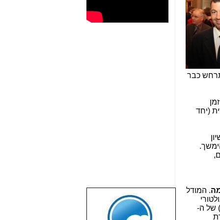
התרחש כבר
זמן
ת (יחד
ון
ימשך.
,
מה
. המודל
לטורי
שבוע טוב לכל
 של ה-
הגולשים באשר
ת
הם!!!