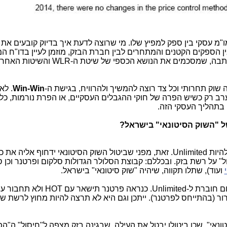
"מ עסקי בין ספק למפיץ שלו. מי שרוצה לדעת איך בדיוק קובעים את
 הספקים הקטנים והמתחרים לבין חברת הבזק, מוזמן לעיין בדו"ח המ
להביט על הגרפים כאן למטה בתחתית הכתבה, שמסכמים את הנושא הכספי של שיטת ה-WLR והש
ה שוק תחרותי וכל צד רוצה להמשיך ולהרוויח, בגישת ה-
Win-Win
. לא
 רק כשיש הפרה של חוקי ההגבלים העסקיים, או הפרת נורמות, כלל
 בתהליך העסקי הזה.
של "השוק הסיטונאי" בישראל?
. המרוויחה הגדולה לעניות דעתי אמורה להיות Unlimited. זאת, מפני שביטול השוק הסיטונאי ידחוף אליה את 
ל" על רשת בזק. ובכללם: קבוצת הסלולר הגדולות סלקום ופרטנר וכן 
ועוד), שתלו תקווה, שיהיה "שוק סיטונאי" בישראל.
להערכתי, תוך פחות משנה נראה את סלקום חוברת ל-Unlimited. כנראה פרטנר תישאר עם HOT ולא
מספיק ברור (בהתייחס לפרטנר). ייתכן וגם היא לא תרצה להיות מחוץ לרשת ש
ונאי", שכן ביטולו יבטל את העילה, שבגינה בזק מצפה ל"חיסול" ה"ה