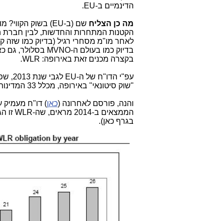
הדינמיים ב-EU.
מה כן הצליח
שם (ב-EU) בשוק ה
הקטנות המתחרות והחדשות, לבין חברת ה
לאחר מו"מ מסחרי רגיל (בדיוק כמו שזה קיי
בדיוק כמו בעולם ה-MVNO בסלולר, גם כאן בישראל. בשוק האירופאי קוראים לשיטה הזו:
בקצרה מכנים זאת באירופה: WLR.
עפ"י הדו"ח של ה-EU לגבי שנת 2013, שפרסמנו
"שוק סיטונאי" באירופה, מכלל 33 המדינות, שנכללו בדו"ח:
והנה, פורסם לאחרונה (
כאן
בגרף כאן).