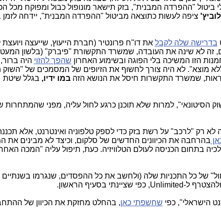
 ביטול "ההפרדה המבנית", בזק תישאר מונופול כבול ומפוקח מכל הכיו
וביץ'
ציפה לעשות כתוצאה מביטול "ההפרדה המבנית", יידחה לזמן בל
בדרישה שלה לקבל
את דו"ח פרונטיר (חברת הייעוץ, שייעצה ויועצת
ם, זה לא שינה את העובדה, שמשרד התקשורת "פיברק" (בלשון המעט
מנות הזו המשיכה בלי הפוגה ובשימוע האחרון
שהפך להזוי
היה ברור,
לא מוצא". לא היה צורך לחשוף את הזיופים של המסמכים של "השוק ה
לראות, שמשרד התקשרות חיסל את הנושא הזה
במו ידיו,
בגלל שיטת
שוק הסיטונאי", למרות שלא תוכנן כרגע לחול עליה, מפני שהמתחרות ש
 לא רק "לרכב" על רשת בזק כדי לספק טלפוניה ואינטרנט, אלא תכננ
אן
בהרחבה את הכיוונים החדשים של סלקום, וכיצד לא מבינים את ה
יה בתחום הכניסה לעולם הטלוויזיה. כעת, תיפול עליה "המכה האחרונ
חול" של כל התכניות שלה (ולחשב את כל ההפסדים, שנגרמו בשנתיים 
נתי בסעיף הראשון.
ט הישראלי", כפי
שחשפתי כאן
, בהחלט מחזקת את הכיוון של ההתח