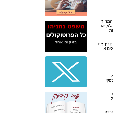
2" על תעלולי השר
משה כחלון -
כאן
המשך חשיפת הבלוף
ששמו "מהפיכת
 המחיר
הסלולר" ואיך מסרסים
לא, או
את הנתונים לציבור -
יטות האחרות
כאן
סיכום ביקור בסיליקון
 צריך את
ואלי - למה 3 הגדולות
ים או
משקיעות ומפתחות
באותם תחומים -
כאן
שלמה פילבר (עד
לאחרונה מנכ"ל משרד
התקשורת) - עד
כל
מדינה? הצחקתם
ספקי
אותי! -
כאן
"יש אפליה בחקירה"?
 תחבור עם
חשיפה: למה השר
ל
משה כחלון לא נחקר
עד היום? -
כאן
פרדה