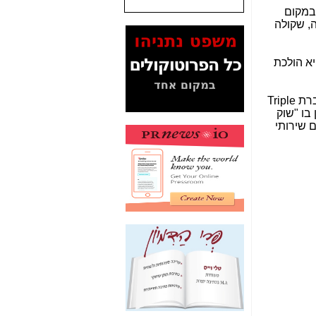
ובמקום
המסמכים בנושא בזק-
ה, שקולה
Yes (תיק 4000)
מוכיחים "תפירת תיק"
לאיש הלא נכון! -
כאן
א הולכת
עובדות ומסמכים
המוסתרים מהציבור:
. יש מרוויחים נוספים מביטול "השוק הסיטונאי", ששמם יצוף ויעלה לכותרות בשנה הקרובה, ובראשם עומדת חברת Triple
האם ביבי כשר
 בו "שוק
תקשורת עזר לקב'
 שירותי
בזק? -
כאן
מה מקור ה-Fake
News שהביא לתפירת
תיק לביבי והעלמת
החשודים הנכונים -
כאן
אחת הרגליים של "תיק
4000 התפור"
התמוטטה היום
בניצחון (כפול) של בזק
-
כאן
איך כתבות מפנקות
הפכו לפתע לטובת