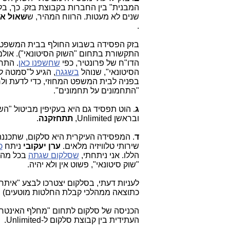
המבנית" בין החברות בקבוצת בזק. כך, בלי
שנים לא מעטות. הרווח המהיר, ש
שאול
אל
.
בזק הפסידה בשבוע החולף בבית המשפט
התקשורת בתחום "השוק הסיטונאי"). אול
הדו"ח של פרונטיר, כפי
שחשפנו כאן
. התח
הסיטונאי", שנוהל
בשגגה
, הגיע ל"סמטה ל
בפניה לבית המשפט המחוזי, כדי לדעת ו
"התחמונים על תחמונים".
ג
. הוט תפסיד גם היא בעקיפין מביטול "ה
ובראשן Unlimited,
תתחזקנה
.
ד
. המפסידה העיקרית היא סלקום, שתכננה
שירותי טלוויזיה מלאים.
ערן יעקובי
ניתח
כ
הללו. אני ניתחתי,
שסלקום שגתה
בכל מהלכ
"שוק סיטונאי", פשוט אין ולא יהיה.
לעניות דעתי, בסלקום יצטרכו לבצע "אית
כתוצאה ממהלכי קבלת החלטות מוטעים) ולהצטרף ל-Unlimited, כפי שציי
הכניסה של סלקום לתחום "מחלף האינטרנ
העתידית בין קבוצת סלקום ל-Unlimited.