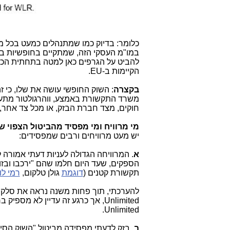
כלומר: בדיוק כמו שמתנהלים כמעט בכל מו
במו"מ העסקי הזה, שמתקיים בחופשיות בין
הקיימות ב-EU.
בקצרה
: השוק החופשי עושה את שלו, כי ז
משרד התקשורת באמצע, ווהרגולטור מתערב
חוקים, מצד חברת הבזק, או מכל צד אחר,
מי מרוויח ומי מפסיד מהביטול הצפוי 
יש מעט מרוויחים ורבים שמפסידים:
א
הספקים, שעד היום חלמו שהם "ירכבו ובזו
תקשורת קטנים (
דוגמת
גולן טלקום,
רמי לוי
Unlimited, אך כרגע זה עדיין לא 
Unlimited.
ב
. בזק לדעתי מפסידה מביטול "השוק הסיט