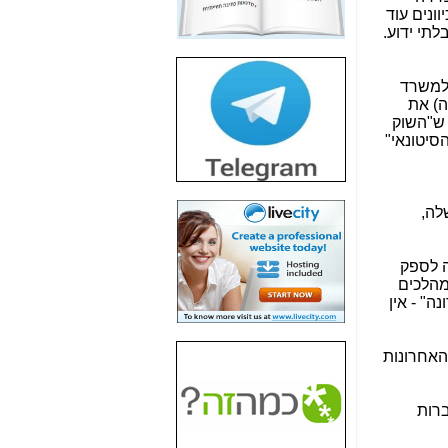
חשיפת חשד לשחיתות
ונים עוד
הדומה לזו של "תיק
תי ידוע.
4000" אך בתחום
הסלולר -
כאן
 למשרד
חשיפת מה שלא
ה) את
רוצים שתדעו בעניין
 ש"השוק
פריסת אנלימיטד
סיטונאי"
(בניחוח בלתי נסבל) -
כאן
חשיפה: איוב קרא
לה,
אישר לקבוצת סלקום
בדיוק מה שביבי אישר
ל-Yes ולבזק -
כאן
ה לספק
מהלכים
האם השר איוב קרא
ה" - אין
היה צריך בכלל לחתום
על האישור, שנתן
לקבוצת סלקום? -
כאן
האחרונות
האם ביבי וקרא קבלו
בכלל תמורה עבור
ברות
ההטבות הרגולטוריות
שנתנו לסלקום? -
כאן