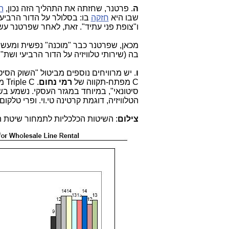
ה
. פרטנר, שחזתה את התהליך הזה נכון,
ה
שבו היא
חזקה
בו: בסלולר על הדור הרביעי (LTE), בשירות שנ
ו"צופת פני עתיד". זאת, לאחר שפרטנר ע
מכאן, שפרטנר כבר "מוכנה" נפשית ומעשי
בה (שירותי טלוויזיה על הדור הרביעי ושת"פ 
ו
C מפתח-תקווה של
רמי נחום
. 
סיטונאי", במיוחד במגזר העסקי. נשמע ב
הטלוויזיה, דוגמת קרטינה טי.וי. ופרי טלקום
צילום
: השיטות הכלכליות לתמחור שיטת ה-WLR ב-U