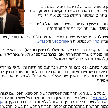
 סיטונאי" בישראל, היו ברורים לי בשנתיים
 מחצית מכוח האדם במשרד התקשורת הועסק בשנתיים
בתחום רגולטורי התלוש מכל מציאות הגיונית.
חברות ייעוץ חיצוניות ויועצים, כמעט הכל ב"פטורים
סולה, שנלוותה לכל התהליך ההזוי הזה.
יר לחשיפה שלי על שינוי הרגלציה הקווית של "השוק הסיטונאי", ש
כאן
), לטכנולוגיות ה-
Vectoring
וה-
G.fast
.
משרד התקשורת כפוף לראש הממשלה (
בנימין נתניהו
), שבוודאי אין לו 
הוא מנכ"ל משרד התקשורת,
אבי ברגר
(בתמונה), האיש שאחראי אישי
לכאוס הזה שנקרא "שוק סיטונאי".
תבטל בקרוב -
נמוכים
. זה יקרה, אבל הגסיסה תיקח זמן עד שיוצא "רישי
ו על זה בשנתיים האחרונות, יחפשו כל תירוץ למה הסיפור זה צריך לה
ם במערות לפני התאריך שבו יגיע "קץ האנושות", לא משנים את דעתם
ושות...
 הסיטונאי הפכו שם
לנור
למשל כאן
), נכשל באירופה כשלון חרוץ. ההחלטה על שינוי המודל הרגו
 לא נפלה שם בפזיזות. להיפך. היא נפלה לאחר פרסום דו"ח מקיף (
כאן
)
המגמות החדשות בהתנהגות הצרכנים וחברות התקשורת בשוקי התקשור