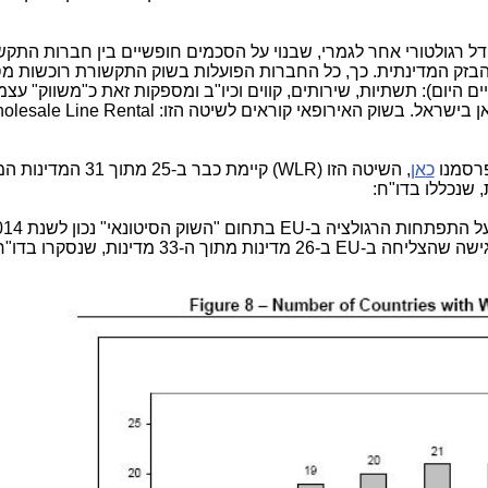
קווי? מודל רגולטורי אחר לגמרי, שבנוי על הסכמים חופשיים בין חברות התק
בזק המדינתית. כך, כל החברות הפועלות בשוק התקשורת רוכשות מ
ם היום): תשתיות, שירותים, קווים וכיו"ב ומספקות זאת כ"משווק" עצמ
כאן
, השיטה הזו (WLR) קיימת כבר ב-25 מ
הממצאים ב-2014 מראים, שה-WLR זו הגישה שהצליחה ב-EU ב-26 מדינות מתוך ה-33 מדי