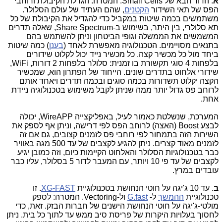
א
. הדור הבא של Small Cells. המטרה: הגדלת הקיבולת ורוחבי
הפס של תאי השידור
הקטנים
, שהם העתיד של עולם הסלולר.
משתמשים בכמה שיטות במקביל כדי להגדיל את הקיבולת של כל
תא סלולרי, בין היתר, בשימוש ב-Share Spectrum, שאלה תדרים
המשמשים את הממשלה וגופי הביטחון וניתן להשתמש בהם
בתנאים מסויימים. הטכנולוגיה מאפשרת לאחד (
בענן
) כמה שיטות
ביחד מול כל מכשיר קצה. כל מכשיר נייד יכול לקלוט שידורים
בלפחות 4 סוגי תקשורת בו זמנית: סלולר בלפחות 2 דורות, WiFi,
שידורי אלחוט בתדרים שונים. הייחוד של הפתרון הוא, שמכשיר
הקצה יקלוט תשדורות בכמה סוגים ובכמה תדרים ויאחד אותם
לרוחב פס גדול יותר ממה שניתן לקבל משימוש בטכנולוגיה ניידת
אחת.
המערכת, שנשלטת כאמור לעיל, באפליקצייה WireAPP, יכולה
לבצע Boost (האצה) לרוחב הפס לפי דרישה, וניתן אף לספק את
השירות הזה בתמחור לפי רוחבי פס לזמנים קצובים, גם אם זה
לזמנים מאוד קצרים. ניתן להגיע לקצבים של עד 500 מגה באוויר
כבר בטכנולוגיות הסלולר והאלחוט הקיימות כיום, וזה כמובן יגיע
לקצבים של עד פי 10 ויותר, עם המעבר לדור 5 בסלולר, עליו כבר
עובדים במרץ.
ב
. עד 10 ג'יגה על חוטי הנחושת בטכנולוגיית
XG-FAST
. זו
טכנולוגיית
ההמשך
ל-
G.fast
ול-Vectoring. המטרה: לספק
מולטי-ג'יגה על חוטי הנחושת הישנים של חברות הבזק. זאת, כדי
לחסוך בעלויות היקרות של פריסת סיב ממש עד לתוך כל בית. ניתן