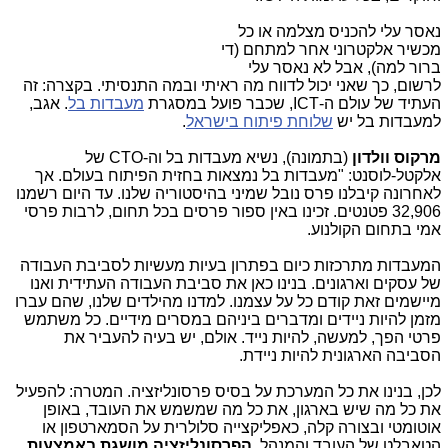
נאסר עלי להכניס מצלמה או כל
מכשיר אלקטרוני אחר למתחם (די
ברור למה), אבל לא נאסר עלי
לרשום, כך שאני יכול לדווח מה ראיתי ובמה התנסיתי. בקצרה: זה
העתיד של עולם ה-ICT, שכבר פועל במסגרת
מעבדות בל
. אגב,
למעבדות בל יש
שלוחת פיתוח בישראל
.
מרקוס וולדון
(בתמונה), נשיא מעבדות בל וה-CTO של
אלקטל-לוסנט: "מעבדות בל נמצאות בחזית הפיתוח בעולם. אך
לאחרונה קיבלנו פרס נובל שמיני בהיסטוריה שלנו. עד היום רשמנו
32,906 פטנטים. זכינו באין ספור פרסים בכל תחום, לרבות פרסי
אמי בתחום הקולנוע.
המעבדות מתרכזות כיום בפתרון בעיות מעשיות לסביבת העבודה
של עסקים וארגונים. בנינו כאן את סביבת העבודה העתידית ואנו
מיישמים זאת קודם כל על עצמנו. למדנו מהילדים שלנו, שהם עברו
מזמן להיות ניידים ומדברים ביניהם במסרים מידיים. כל משתמש
פרטי הפך, למעשה, להיות נייד. אולם, יש בעיה להעביר את
הסביבה הארגונית להיות ניידת.
לכן, בנינו את כל המערכת על בסיס פרסונליזציה. המטרה: להפעיל
את כל מה שיש בארגון, את כל מה שמשמש את העובד, באופן
אוטומטי ובצורה קלה, כאפליקצייה סלולרית על הסמארטפון או
הטאבלט של העובד והמנהל.
הפרסונליזציה מושגת באמצעות