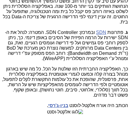
להגיע עם סיב עד לקרן הרחוב ומשם להמשיך ולהשתמש בחוטי
הנחושת הוותיקים בני יותר מ-100 שנה. באפליקציה הסלולרית ניתן
לשלוט באיזה רוחב פס יקבל כל בית ומה הטכנולוגיה, שתופעל על
החוטים. זה עניין דינמי לפי הדרישה הרגעית של צריכת ה-Data בכל
בית.
ג
. פתרונות
SDN
ובמרכזן: SDN Controller. המטרה: לנהל את ה-
SDN ישירות על הרמה הפיזית של הסיבים באופן דינמי. כך, ניתן
לספק רוחבי פס גמישים ועל פי דרישה ועומסים רגעיים. זאת, גם
בין Data Centers מרוחקים. למעשה נוצרת כאן מערכת של BoD
(ר"ת: Bandwidth on Demand): רוחב הפס מסופק עפ"י דרישה
ומנוהל ע"י האפליקציה הסלולרית (WireAPP).
כך, האפליקציה החברתית הזו שולטת על הכל. כל מה שיש בארגון
מנוהל בצורה קלה וכמעט לגמרי אוטומטית באפליקציה סלולרית
אחת, פרסונלית, שהופכת את כל עולמות התקשורת לקלים לתפעול,
אוטומטיים ולפי הדרישה לעומסים מהאפליקציות שיש על הרשת,
בכל תווך (סלולרי, אלחוטי, סיבים, חוטי נחושת), ובאופן שקוף.
פשוט דבר מדהים.
הכותב היה אורח אלקטל-לוסנט
בניו-ג'רסי
.