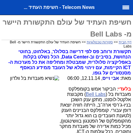
Telecom News - חשיפת העתיד ...
חשיפת העתיד של עולם התקשורת היישר
מ- Bell Labs
דף הבית
>>
סקירות טכנולוגיות
>> חשיפת העתיד של עולם התקשורת היישר מ- Bell
Labs
תקשורת ורוחב פס לפי דרישה בסלולר, באלחוט, בחוטי
הנחושת, בסיבים וב-Data Center, הכל נשלט בקלות
באפליקציה סלולרית, שמבטלת ומחליפה את כל מערכות ה-
ICT הקיימות, עם זיהוי מלא של העובד ממידע הנאסף
מסנסורים על גופו.
מאת:
אבי וייס
, 12.11.14, 06:00
בלעדי
: הביקור אמש בקומפלקס
מעבדות בל (
Bell Labs
) מקבוצת
אלקטל-לוסנט, מתקן ענק השוכן
בניו-ג'רסי ארה"ב, הייתה חוויה יוצאת
דופן עבורי. קומפלקס הבניינים הענק
(לטענת העובדים בו הוא גדול יותר
מהקומפלקס של הפטנגון בוושינגטון),
מכיל כמות אדירה של מעבדות מחקר
וחוקרים, בכל עולמות ה-ICT.