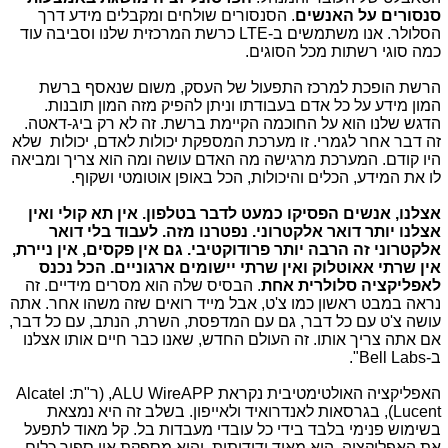
סנסורים על האנשים
. הסנסורים שולחים ומקבלים מידע דרך
הסלולר. אנו משתמשים ב-LTE כרשת המרכזית שלנו וסביבה עוד
כמה סוגי רשתות מכל הסוגים.
הרשת הופכת למרכז התפעול של העסק, משום שנאסף ברשת
המון מידע על כל אדם בעבודתו וניתן להפיק מזה המון תובנות.
הדגש שלנו הוא על החוכמה הקיימת ברשת. זה לא רק ביג-דאטה.
זה דבר אחר לגמרי. זו מערכת המספקת יכולות לאדם, יכולות שלא
היו קודם. המערכת מרגישה מה האדם עושה ומה הוא צריך ומביאה
לו את המידע, הכלים והיכולות, הכל באופן אוטומטי ושקוף.
אצלנו, אנשים הפסיקו כמעט לדבר בטלפון. אין תא קולי ואין
אצלנו יותר דואר אלקטרוני. נפטרנו מזה. לעבוד בלי דואר
אלקטרוני זה הרבה יותר פרודוקטיבי. גם אין פקסים, אין ניירת,
אין שרתי אאוטלוק ואין שרתי יישומים ארגוניים. הכל נכנס
לאפליקציה סלולרית אחת
. הבסיס שלה הוא מסרים מידיים. זה
נראה במבט ראשון כמו צ'ט, אבל מייד רואים שזה משהו אחר. אתה
עושה צ'ט עם כל דבר, גם עם המדפסת, השרת, הנתב, עם כל דבר,
אם אתה צריך אותו. זה העולם החדש, שאנו כבר חיים אותו אצלנו
ב-Bell Labs".
האפליקציה האולטימטיבית נקראת ALU WireAPP, (ר"ת: Alcatel
Lucent), בגרסאות לאנדרואיד ולאייפון. בשלב זה היא נמצאת
בשימוש פנימי בלבד בידי כל עובדי מעבדות בל. קל מאוד לתפעל
את האפליקציה, היא מאוד ידידותית, והיא מספקת אין ספור כלים