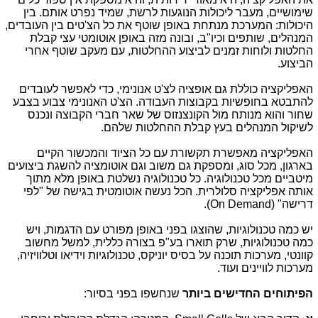
שימושיים, מעבר ליכולות הנוגעות לרשת, שמיד נפרט אותם. בין
היכולות: המערכת מנתחת באופן שוטף את כל הצ'טים בין העובדים,
המנהלים, שותפים וכיו"ב, ובונה מזה באופן אוטומטי עצי קבלת
החלטות ולוחות זמנים לביצוע ההחלטות, עם מעקב שוטף אחרי
הביצוע.
האפליקציה כוללת גם אופציה לצ'ט אנונימי, כדי לאפשר לעובדים
להתבטא בחופשיות בקבוצות העבודה. הצ'ט האנונימי צבוע בצבע
שחור והוא מנותח מול הקונצנזוס של שאר חברי הקבוצה ונכנס
לשיקול המנהלים בעץ קבלת ההחלטות שלהם.
האפליקציה מאפשרת תקשורת עם כל הציוד והמכשור הקיים
בארגון, מכל סוג, ומספקת גם משוב וגם אוטומציה להשגת ביצועים
מיטביים מכל טכנולוגיה. כל טכנולוגיה נשלטת באופן מלא מתוך
אותה אפליקציה סלולרית. הכל נעשה אוטומטית בגישה של "לפי
דרישה" (On Demand).
יש כמה טכנולוגיות, שהוצגו בפני באופן מפורט עם הדגמות, ויש
כמה טכנולוגיות, שרק תוארו בע"פ בצורה כללית, למשל מחשוב
קוונטי, מערכות תוכנה על בסיס יוניקס, טכנולוגיות וידיאו וטלוויזיה,
מערכות לוויינים ועוד.
הפיתוחים החדישים ביותר
שנחשפו בפני בסיור: