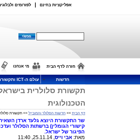
|
אפליקציות בחינם
לפורומים ולבלוגים
מי אנחנו
חזרה לדף הבית
חדשות
עולם ה-ICT ותקשורת
תקשורת סלולרית בישראל 
הטכנולוגית
דף הבית
>>
חדשות הסלולר והמובייל
>> תקשורת סלולרי
שר התקשורת היוצא גלעד ארדן השאיר א
קישורי הגומלין) ברשתות הסלולר ועדכ
הפיגור של ישראל.
מאת:
אבי וייס
, 25.11.14, 11:40