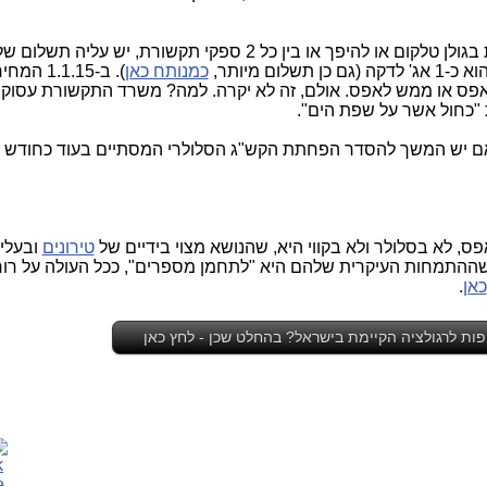
ום מיותר,
כמנותח כאן
). ב-.1.15
אפס או ממש לאפס. אולם, זה לא יקרה. למה? משרד התקשורת עסוק 
ות "כחול אשר על שפת הים".
אם יש המשך להסדר הפחתת הקש"ג הסלולרי המסתיים בעוד כחודש ו
ס, לא בסלולר ולא בקווי היא, שהנושא מצוי בידיים של
טירונים
ובעלי
 שההתמחות העיקרית שלהם היא "לתחמן מספרים", ככל העולה על רו
כאן
.
ות לרגולציה הקיימת בישראל? בהחלט שכן - לחץ כאן