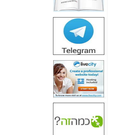
חשיפת חשד לשחיתות
הדומה לזו של "תיק
4000" אך בתחום
הסלולר -
כאן
חשיפת מה שלא
רוצים שתדעו בעניין
פריסת אנלימיטד
(בניחוח בלתי נסבל) -
כאן
חשיפה: איוב קרא
אישר לקבוצת סלקום
בדיוק מה שביבי אישר
ל-Yes ולבזק -
כאן
האם השר איוב קרא
היה צריך בכלל לחתום
על האישור, שנתן
לקבוצת סלקום? -
כאן
האם ביבי וקרא קבלו
בכלל תמורה עבור
ההטבות הרגולטוריות