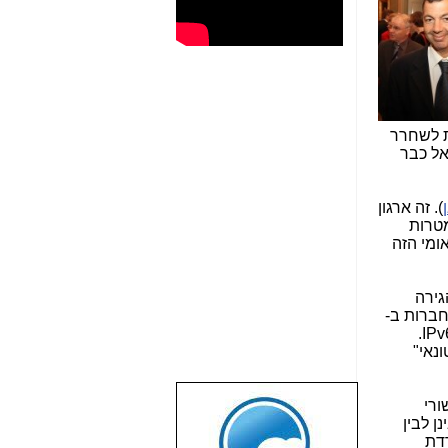
ת לשחרר
דרים, שישראל כבר
). זה ארגון
 למטרות
ומי הזה
 הגירה
הגירה ל-IPv6 במדינות החברות ב-
OECD (ישראל חברה ב-OECD). מיותר לציין, שבמשרד התקשורת הישראלי עדיין לא שמעו על המושג הנקרא IPv6.
ק הסיטונאי"
ורי
שבוע טוב לכל
ן לבין
הגולשים באשר
ור להורדת
הם!!!