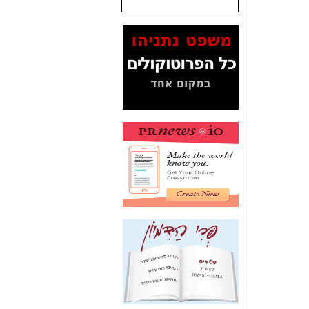
שנתנו לסלקום? -
כאן
המסמכים בנושא בזק-
Yes (תיק 4000)
מוכיחים "תפירת תיק"
לאיש הלא נכון! -
כאן
עובדות ומסמכים
המוסתרים מהציבור:
האם ביבי כשר
תקשורת עזר לקב'
בזק? -
כאן
מה מקור ה-Fake
News שהביא לתפירת
תיק לביבי והעלמת
החשודים הנכונים -
כאן
אחת הרגליים של "תיק
4000 התפור"
התמוטטה היום
בניצחון (כפול) של בזק
-
כאן
איך כתבות מפנקות