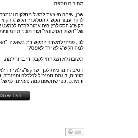
מחירים נוספת.
לדקה עבור הקש"ג הסלולרי. הקש"ג הקווי הוא כ-1 אג' לדקה (גם כן תשל
הקש"ג הסלולרי) היה אמור לרדת לכמעט 
של "השוק הסיטונאי" ועוד תוכניות דמיוני
לכן, פניתי למשרד התקשורת בשאלה: "ה
למה הקש"ג לא ירד
לאפס
?".
תשובה לא הצלחתי לקבל, די ברור למה.
הסיבה המרכזית לכך, שהקש"ג לא יורד לאפ
מוזרים, דוגמת סמנכ"ל לכלכלה והמנכ"ל,
ודמיונם, כפי שחשפנו כמה פעמים, למשל
האם יש חלופ