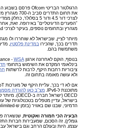
הרגולטור הבריטי Ofcom פרסם בשבוע החולף (
את תחום התדרי
מגהרץ ובתחומים נוספים, בעיקר לצרכי Offload ו-WiFi (
מיותר לציין, שבישראל לא שוחררו ולו מ
תדרים בכך, שהכירו
במדינת פלסטין
משתמשת בהם.
בנוסף, הוקם לאחרונה ארגון WhiteSpace Alliance -
WSA
בינלאומי המקדם את השימוש בתחומי
תדר
ציבוריות רחבות היקף, לרבות לרשתות
חרו
ולא עושה מאומה בתחום זה.
מתוכננת ל-IPv6.
מצ"ב כאן להורדה מסמך
הדמיוני, שבנו שם באוויר (בזמן ש-Unlimited עומדת בפני פשיטת רגל בגלל
הבעיה הכי חמורה ואקוטית
, שנשארה פת
גומלין). זה הסכום, שמעבירות חברות התקשו