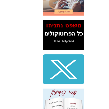
2" על תעלולי השר
משה כחלון -
כאן
המשך חשיפת הבלוף
ששמו "מהפיכת
הסלולר" ואיך מסרסים
את הנתונים לציבור -
כאן
סיכום ביקור בסיליקון
ואלי - למה 3 הגדולות
משקיעות ומפתחות
באותם תחומים -
כאן
שלמה פילבר (עד
לאחרונה מנכ"ל משרד
התקשורת) - עד
מדינה? הצחקתם
אותי! -
כאן
"יש אפליה בחקירה"?
חשיפה: למה השר
משה כחלון לא נחקר
עד היום? -
כאן