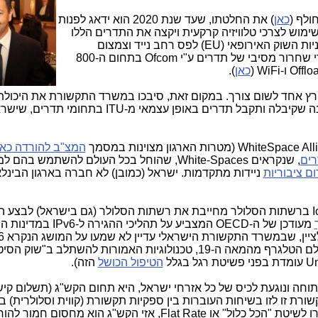
כאן
) את החלטתו, שעד שנת 2020 הוא ידאג לפנות
ם סביב ה-700 מגהרץ משימוש לצרכי טלוויזיה קרקעית ויקצה את התדרים הללו
לצרכי דור 4.5 ודור 5 בסלולר, כחלק ממדיניות השוק האירופאי (EU) לפס רחב נייד וצמצום
"הפערים הדיגיטליים" באירופה. זאת, אחרי שחרור מסיבי של תדרים ע"י Ofcom בתחום ה-800
כאן
).
גהרץ אחד לשום צורך. במקום זאת, סיבכו במשרד התקשורת את היכול
, מדינה שקיבלה ותקבל תדרים באופן עצמאי מ-ITU בתחומי ת
(מטרות הארגון מצוינות במסמך
המצ"ב להורדה כאן
ים
, שנקראים White-Spaces, שהוחל בכל העולם להשתמש בהם
ם ציבוריות
ניידות מתקדמות. ישראל (כמובן) לא חברה בארגון הבינלא
אם לא די בכך, עליית היקף של מערכות IoT ברשתות הסלולר מחייבת את רשתות הסלולר (גם בישראל) לבצע
מעודכן של ה-OECD המצביע על תהליכי ה
בישראל, עדיין מטפלים בטכנולוגיות של עולם הטלגרף מהמאה ה-19, טכנולוגיות האמורות להשתלב ב"שו
הטיפול הכושל
הזה).
וחה ונוגעת לכיס של כל אזרחי ישראל, היא תחום הקש"ג (תשלום קיש
רת זו לזו בשיחות העוברות בין ספקיות תקשורת (קווית וסלולרית) בינ
עצמן. היות ובעולם הרחב וגם בישראל עברו לשיטת "הכל כלול" או Flat Rate, אזי הקש"ג הוא מחסום חמ