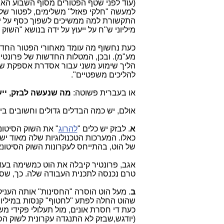
(עוד לפני שטף הפטורים מסוף השבוע האח
למעשה "חלקי פאזל" משלימים, לפטור של 
התקשורת למה ממשיכים לשפוך כסף על ייע
מיליוני ש"ח על ייעוץ על ידה בנושא "השוק 
להליכים משפטיים".
או בעברית פשוטה:
מה שנעשה לבזק, יי
אולם, יש כמה הבדלים גדולים וחשובים בין ב
א
. לבזק יש כלים "
להרוג
" את השוק הסיטונא
כאלו. המערכות הטכנולוגיות שלה מאוד ישנ
של הוט, בהתייחס לעקרונות השוק הסיטונא
אגב, פרונטיר קיבלה את הוט כמשימה בעד
טרם נכנסה לתכנית העבודה שלה. כך, שסלקו
ב
. מעל הוט הוסרה "החסינות" אותה הענ
שהוט החלה לפתע "לחטוף" קנסות במיליוני
כעת די חסרת אונים, מול תעלולי פקידי מש
(יודגש,שבזק לא התנגדה עקרונית לשוק הס