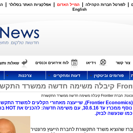
|
|
|
|
לפורטל חברות הקהילה
המייל האדום
אפלקציות האתר בסלולר
הר
English
צור קשר
וידיאו
לוח אירועים וכנסים
שאלות ותשו
פורומים וביטקוין
דעות ומחקרים
צרכנות
 קיבלה משימה חדשה ממשרד התקשורת
חברת הייעוץ הבריטית פרונטיר (Frontier Economics), שייעצה מאחורי הקלעים למשרד ה
בתחום "השוק הסיטונאי", קיבלה
כמו שנעשה לבזק.
רז שהוציא משרד התקשורת לחברת הייעוץ פרונטיר