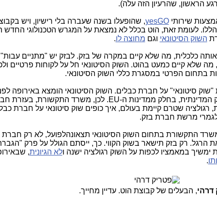
ע הראשון, שהרעיון הזה עלה).
yesGO
, שהופעלו בשנה שעברה בלי רישיון, ויש בקבוצ
לו. לעומת זאת, הוט בכלל לא נמצאת על המגרש הטכנולוגי החדש ה
ת
השוק הסיטונאי
וגם
מחוצה לו
.
וג אותה כלכלית, מה שלא קיים במקרה של בזק. לבזק יש "מתניים עבות
 מה שלא קיים כמעט בהוט. השוק הסיטונאי חל על לקוחות פרטיים ולכן
חות בתחום הפרטי במסגרת כללי השוק הסיטונאי.
ת "שוק סיטונאי" על חברת כבלים. השוק הסיטונאי הומצא באירופה לפנ
וחצי כדי לטפל במונופליזם של חברת הבזק המדינתית, בחלק ממדינות ה-EU. לכן, משרד התקשורת, בע
ת, רגולציה שטרם קיימת בעולם, איך כופים שוק סיטונאי על חברת כבל
 לגמרי מרשת חברת בזק.
הרגל. רק בזק תישאר בשוק הקווי. כך, ייסתם הגולל על פרק "הגבר
ימשיך במאמציו לכפות על השוק רגולציה ישנה ו
לא הגיונית
, שבאירו
תו
.
 דרהי
, הבעלים של קבוצת הוט. עדיין מחייך.