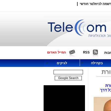
|
שמה לניוזלטר חודשי
RSS
המייל האדום
בות
בקהילה
לגיקים
תקשורת
 פטור נוסף ממכרז עד 30.6.16, עם משימה חדשה: להכניס את HOT בכל דרך