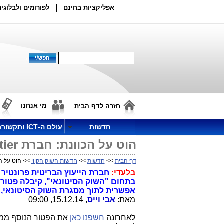
|
אפליקציות בחינם
לפורומים ולבלוגים
מי אנחנו
חזרה לדף הבית
חדשות
עולם ה-ICT ותקשורת
הוט על הכוונת: חברת Frontier קיבלה משימה חדשה ממשרד התקשורת
דף הבית
>>
חדשות
>>
חדשות השוק הקווי
>> הוט על הכוונת: חברת Frontier
בלעדי:
אפשרית לתוך מסגרת השוק הסיטונאי, 
מאת:
אבי וייס
, 15.12.14, 09:00
לאחרונה
חשפנו כאן
את הפטור הנוסף ממכ