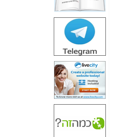
חשיפת חשד לשחיתות
הדומה לזו של "תיק
4000" אך בתחום
הסלולר -
כאן
חשיפת מה שלא
רוצים שתדעו בעניין
פריסת אנלימיטד
(בניחוח בלתי נסבל) -
כאן
חשיפה: איוב קרא
אישר לקבוצת סלקום
בדיוק מה שביבי אישר
ל-Yes ולבזק -
כאן
האם השר איוב קרא
היה צריך בכלל לחתום
על האישור, שנתן
לקבוצת סלקום? -
כאן
האם ביבי וקרא קבלו
בכלל תמורה עבור
ההטבות הרגולטוריות