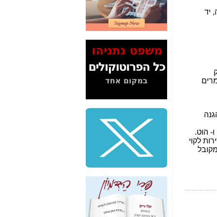
2" על תעלולי השר
משה כחלון -
כאן
המשך חשיפת הבלוף
ששמו "מהפיכת
הסלולר" ואיך מסרסים
את הנתונים לציבור -
כאן
סיכום ביקור בסיליקון
ואלי - למה 3 הגדולות
משקיעות ומפתחות
באותם תחומים -
כאן
שלמה פילבר (עד
לאחרונה מנכ"ל משרד
התקשורת) - עד
מדינה? הצחקתם
אותי! -
כאן
"יש אפליה בחקירה"?
חשיפה: למה השר
משה כחלון לא נחקר
עד היום? -
כאן