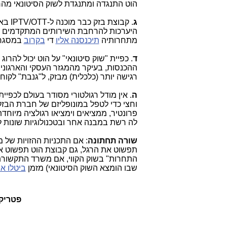
הוט התנגדה ומתנגדת לשוק הסיטונאי מהרג
ג
. קבוצת בזק כבר מוכנה ל-IPTV/OTT באמצעות שירותי
היערכות להרחבת השירותים המתקדמים הל
מתחרותיה
תיכנסנה אליו
די
בקרוב
במסגר
ד
. כפיית "שוק סיטונאי" על הוט יכול להר
ההכנסות, בעיקר מהמגזר העסקי והארגוני,
רגישה יותר (כלכלית) מבזק, ל"גנבת" לקו
ה
. אין מודל רגולטורי מסודר בעולם לכפיי
פרונטיר, ממציאים וימציאו רגולציה מיוחד
לה רשת במבנה אחר ובטכנולוגיות שונות
שורה תחתונה
תפשוט את הרגל, גם קבוצת הוט תפשוט את 
התחרות" בשוק הקווי, אם משרד התקשורת 
שבו הומצא השוק הסיטונאי) מזמן
ביטלו או
פטריק