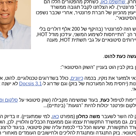
רון,
שחשפנו כאן
, כשחלק מהפטורים הללו הם
פרונטיר). לא הצלחנו לקבל תגובה ממשרד
וץ מהכיוון של חברת פרונטיר, אחרי שכבר נשפכו
הסיטונאי".
כעת נחשוף מה עומד מאחורי הפטור החדש הזה לפרונטיר (בהיקף של 200 אלף דולרים בלי
מע"מ). ובכן, המטלות החדשות של פרונטיר הן: "התייחסות לשימוע המשני, עידכון מודל HOT,
הליך שימוע משני עבור אסדרת אספקת שירותים סיטונאיים על גבי תשתית HOT, מענה
עשה כעת להוט
.
זק לבין הוט בעניין "השוק הסיטונאי":
י ולמזער את נזקיו, בכמה
כיוונים
, כולל בשדרוגים טכנולוגיים. להוט, אי
ות (יחסית מול המערכות של בזק) וגם שדרוג ל-
Docsis 3.1
לא ישנה 
י.
יפות לטיפול
כעת
, בעוד שמשימה מקבילה (שוק סיטונאי על
סלקום ופ
ם ופרטנר יכולות להיות "רגועות" (בינתיים)...
יק לה השר לשעבר
משה כחלון
(מפורט
כאן
, למי שמתעניין). זו בדיוק ה
ם, גם ממשרד התקשורת עצמו וגם ממועצת הכבלים והלוויין. לכן, הוט
רד התקשורת, שיעשו הכל כדי לכפות עליה שוק סיטונאי, בניגוד לרצונ
יטונאי. בזק התנגדה ומתנגדת להליכים ולחישובים העומדים מאחורי 