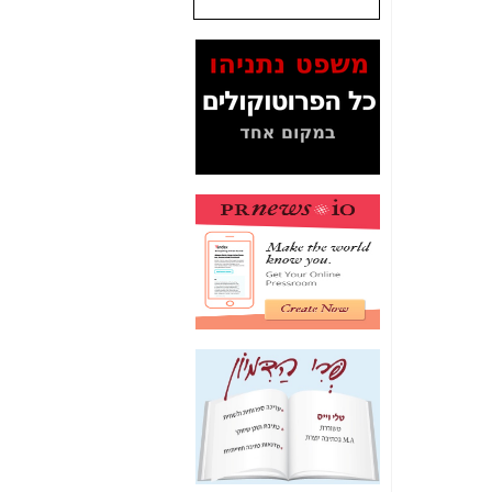
שנתנו לסלקום? -
כאן
המסמכים בנושא בזק-
Yes (תיק 4000)
מוכיחים "תפירת תיק"
לאיש הלא נכון! -
כאן
עובדות ומסמכים
המוסתרים מהציבור:
האם ביבי כשר
תקשורת עזר לקב'
בזק? -
כאן
מה מקור ה-Fake
News שהביא לתפירת
תיק לביבי והעלמת
החשודים הנכונים -
כאן
אחת הרגליים של "תיק
4000 התפור"
התמוטטה היום
בניצחון (כפול) של בזק
-
כאן
איך כתבות מפנקות