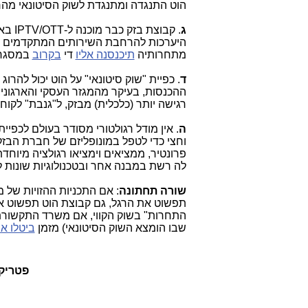
הוט התנגדה ומתנגדת לשוק הסיטונאי מהרג
ג
. קבוצת בזק כבר מוכנה ל-IPTV/OTT באמצעות שירותי
היערכות להרחבת השירותים המתקדמים הל
מתחרותיה
תיכנסנה אליו
די
בקרוב
במסגר
ד
. כפיית "שוק סיטונאי" על הוט יכול להר
ההכנסות, בעיקר מהמגזר העסקי והארגוני,
רגישה יותר (כלכלית) מבזק, ל"גנבת" לקו
ה
. אין מודל רגולטורי מסודר בעולם לכפיי
פרונטיר, ממציאים וימציאו רגולציה מיוחד
לה רשת במבנה אחר ובטכנולוגיות שונות
שורה תחתונה
תפשוט את הרגל, גם קבוצת הוט תפשוט את 
התחרות" בשוק הקווי, אם משרד התקשורת 
שבו הומצא השוק הסיטונאי) מזמן
ביטלו או
פטריק