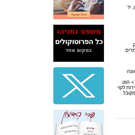
2" על תעלולי השר
משה כחלון -
כאן
המשך חשיפת הבלוף
ששמו "מהפיכת
הסלולר" ואיך מסרסים
את הנתונים לציבור -
כאן
סיכום ביקור בסיליקון
ואלי - למה 3 הגדולות
משקיעות ומפתחות
באותם תחומים -
כאן
שלמה פילבר (עד
לאחרונה מנכ"ל משרד
התקשורת) - עד
מדינה? הצחקתם
אותי! -
כאן
"יש אפליה בחקירה"?
חשיפה: למה השר
משה כחלון לא נחקר
עד היום? -
כאן