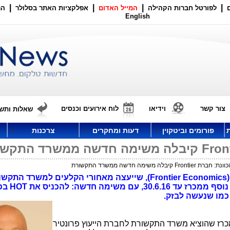
|
|
|
|
לפורטל חברות הקהילה
המייל האדום
אפלקציות האתר בסלולר
הר
English
צור קשר
וידיאו
לוח אירועים וכנסים
שאלות ותשו
פורומים וביטקוין
דעות ומחקרים
צרכנות
 קיבלה משימה חדשה ממשרד התקשורת
חברת הייעוץ הבריטית פרונטיר (Frontier Economics), שייעצה מאחורי הקלעים למשרד ה
בתחום "השוק הסיטונאי", קיבלה
כמו שנעשה לבזק.
רז שהוציא משרד התקשורת לחברת הייעוץ פרונטיר