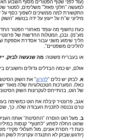
(עוד לפני שטף הפטורים מסוף השבוע האח
למעשה "חלקי פאזל" משלימים, לפטור של 
התקשורת למה ממשיכים לשפוך כסף על ייע
מיליוני ש"ח על ייעוץ על ידה בנושא "השוק 
להליכים משפטיים".
או בעברית פשוטה:
מה שנעשה לבזק, יי
אולם, יש כמה הבדלים גדולים וחשובים בין ב
א
. לבזק יש כלים "
להרוג
" את השוק הסיטונא
כאלו. המערכות הטכנולוגיות שלה מאוד ישנ
של הוט, בהתייחס לעקרונות השוק הסיטונא
אגב, פרונטיר קיבלה את הוט כמשימה בעד
טרם נכנסה לתכנית העבודה שלה. כך, שסלקו
ב
. מעל הוט הוסרה "החסינות" אותה הענ
שהוט החלה לפתע "לחטוף" קנסות במיליוני
כעת די חסרת אונים, מול תעלולי פקידי מש
(יודגש,שבזק לא התנגדה עקרונית לשוק הס