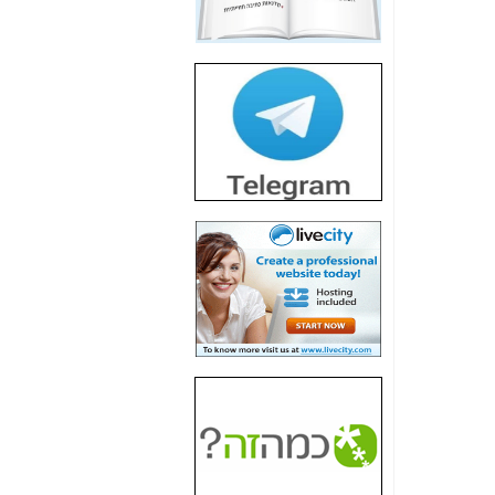
חשיפת חשד לשחיתות
הדומה לזו של "תיק
4000" אך בתחום
הסלולר -
כאן
חשיפת מה שלא
רוצים שתדעו בעניין
פריסת אנלימיטד
(בניחוח בלתי נסבל) -
כאן
חשיפה: איוב קרא
אישר לקבוצת סלקום
בדיוק מה שביבי אישר
ל-Yes ולבזק -
כאן
האם השר איוב קרא
היה צריך בכלל לחתום
על האישור, שנתן
לקבוצת סלקום? -
כאן
האם ביבי וקרא קבלו
בכלל תמורה עבור
ההטבות הרגולטוריות