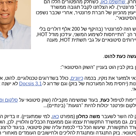
רון,
שחשפנו כאן
, כשחלק מהפטורים הללו הם
פרונטיר). לא הצלחנו לקבל תגובה ממשרד
וץ מהכיוון של חברת פרונטיר, אחרי שכבר נשפכו
הסיטונאי".
כעת נחשוף מה עומד מאחורי הפטור החדש הזה לפרונטיר (בהיקף של 200 אלף דולרים בלי
מע"מ). ובכן, המטלות החדשות של פרונטיר הן: "התייחסות לשימוע המשני, עידכון מודל HOT,
הליך שימוע משני עבור אסדרת אספקת שירותים סיטונאיים על גבי תשתית HOT, מענה
עשה כעת להוט
.
זק לבין הוט בעניין "השוק הסיטונאי":
י ולמזער את נזקיו, בכמה
כיוונים
, כולל בשדרוגים טכנולוגיים. להוט, אי
ות (יחסית מול המערכות של בזק) וגם שדרוג ל-
Docsis 3.1
לא ישנה 
י.
יפות לטיפול
כעת
, בעוד שמשימה מקבילה (שוק סיטונאי על
סלקום ופ
ם ופרטנר יכולות להיות "רגועות" (בינתיים)...
יק לה השר לשעבר
משה כחלון
(מפורט
כאן
, למי שמתעניין). זו בדיוק ה
ם, גם ממשרד התקשורת עצמו וגם ממועצת הכבלים והלוויין. לכן, הוט
רד התקשורת, שיעשו הכל כדי לכפות עליה שוק סיטונאי, בניגוד לרצונ
יטונאי. בזק התנגדה ומתנגדת להליכים ולחישובים העומדים מאחורי 