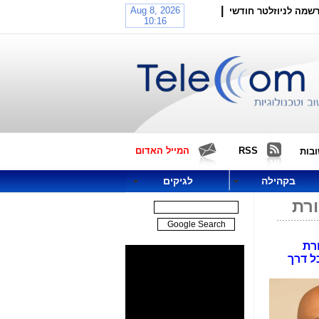
|
שמה לניוזלטר חודשי
RSS
המייל האדום
בות
בקהילה
לגיקים
תקשורת
 פטור נוסף ממכרז עד 30.6.16, עם משימה חדשה: להכניס את HOT בכל דרך