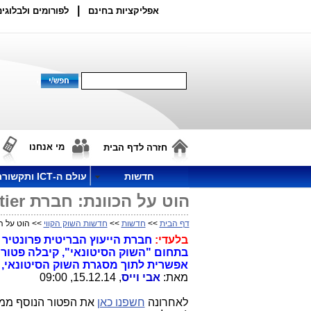
|
אפליקציות בחינם
לפורומים ולבלוגים
מי אנחנו
חזרה לדף הבית
חדשות
עולם ה-ICT ותקשורת
הוט על הכוונת: חברת Frontier קיבלה משימה חדשה ממשרד התקשורת
דף הבית
>>
חדשות
>>
חדשות השוק הקווי
>> הוט על הכוונת: חברת Frontier
בלעדי:
אפשרית לתוך מסגרת השוק הסיטונאי, 
מאת:
אבי וייס
, 15.12.14, 09:00
לאחרונה
חשפנו כאן
את הפטור הנוסף ממכ