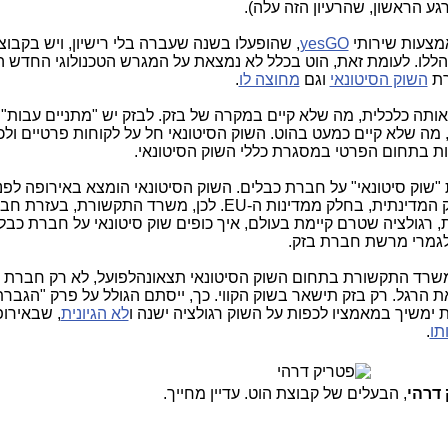
ע הראשון, שהרעיון הזה עלה).
yesGO
, שהופעלו בשנה שעברה בלי רישיון, ויש בקבוצ
לו. לעומת זאת, הוט בכלל לא נמצאת על המגרש הטכנולוגי החדש ה
ת
השוק הסיטונאי
וגם
מחוצה לו
.
וג אותה כלכלית, מה שלא קיים במקרה של בזק. לבזק יש "מתניים עבות
 מה שלא קיים כמעט בהוט. השוק הסיטונאי חל על לקוחות פרטיים ולכן
חות בתחום הפרטי במסגרת כללי השוק הסיטונאי.
ת "שוק סיטונאי" על חברת כבלים. השוק הסיטונאי הומצא באירופה לפנ
וחצי כדי לטפל במונופליזם של חברת הבזק המדינתית, בחלק ממדינות ה-EU. לכן, משרד התקשורת, בע
ת, רגולציה שטרם קיימת בעולם, איך כופים שוק סיטונאי על חברת כבל
 לגמרי מרשת חברת בזק.
הרגל. רק בזק תישאר בשוק הקווי. כך, ייסתם הגולל על פרק "הגבר
ימשיך במאמציו לכפות על השוק רגולציה ישנה ו
לא הגיונית
, שבאירו
תו
.
 דרהי
, הבעלים של קבוצת הוט. עדיין מחייך.