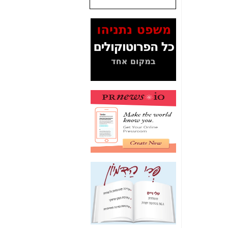
שנתנו לסלקום? -
כאן
המסמכים בנושא בזק-
Yes (תיק 4000)
מוכיחים "תפירת תיק"
לאיש הלא נכון! -
כאן
עובדות ומסמכים
המוסתרים מהציבור:
האם ביבי כשר
תקשורת עזר לקב'
בזק? -
כאן
מה מקור ה-Fake
News שהביא לתפירת
תיק לביבי והעלמת
החשודים הנכונים -
כאן
אחת הרגליים של "תיק
4000 התפור"
התמוטטה היום
בניצחון (כפול) של בזק
-
כאן
איך כתבות מפנקות