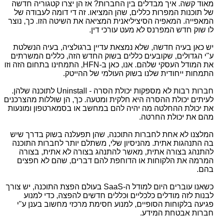
מאוד קשה. איך מבדלים בין החברות? אז הן יצרו קטגוריה חדשה
של תוכנות המפרות כללים, שהן המציאו. זה די דומה לעבודה של
המאפייה. המאפיה הסיציליאנית המציאה את השיטה הזו. כך, נוצר
לו שוק חדש המפרנס לא מעט עורכי דין.
יש כאן בעיה חדשה, שלא נמצאת עדיין ברגולציה, בעיה הנשלטת
ע"י הגדולים, שקובעים כללים בשוק החדש הזה, כללים המשרתים
את המודל העסקי שלהם. אנו, כאן ב-HFN, התמחינו בתחום הזה וזו
התמחות ייחודית שלנו בשוק העולמי של ההייטק.
חברות רבות לא מספקות יכולת הסרה - Uninstall לתוכנה שלהן.
לעיתים יכולת ההסרה היא חלקית ומטעה. כך, הן שוללות מהצרכנים
את יכולת ההחלטה מה יהיה להם במחשב או בסמארטפון ומונעות
מהם את יכולת החרטה.
המלצנו לא אחת לחברות התוכנה, שהן תפעלנה בשוק בדרך שיש
בה התנהגות אתית. מהניסיון שלי, משתלם יותר לחברות התוכנה
להתנהג בצורה אתית, מאשר להתנהג בצורה לא אתית, בצורה
המרמה את הלקוחות או הדוחפת להם דברים, שהם לא חפצים
בהם.
כשאנו עוברים היום למודל ה-SaaS בעולם הפצת התוכנה, יש צורך
לבנות לזה מודלים כלכליים וכללים חדשים להפצה, כדי למנוע
פגיעה בלקוחות הסופיים, למנוע חסימת מרכזי מחשוב בענן ע"י
חברות אבטחת המידע.