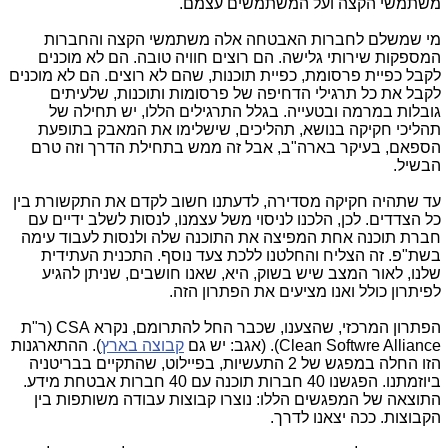
משתמשי הקצה ועל המשתמשים עצמם.
מי שמשלם לחברות האבטחה אלה משתמשי הקצה והחברות
המספקות שירותי גלישה. הם רוצים חוויה טובה. הם לא מוכנים
לקבל כפיית פרסומת, כפיית תוכנות, שהם לא רוצים. הם לא מוכנים
לקבל את כל תרגילי הדחיפה של פרסומות ותוכנות, שלעיתים
גובלות במרמה ובטעייה. בגלל התרגילים הללו, יש תחילה של
תהליכי חקיקה בנושא, תהליכים, שישלימו את המאבק בתופעת
הספאם, בעיקר בארה"ב, אבל זה ממש בתחילת הדרך וזה טרם
הבשיל.
עד שתהיה חקיקה מסדירה, לדעתנו חשוב לקדם את התקשורת בין
כל הצדדים. לכן, הלכנו לניסוי משל עצמנו, לנסות לשלב ידיים עם
חברת תוכנה אחת המפיצה את התוכנה שלה ולנסות לעבוד עימה
בשת"פ. זה הצליח והחלטנו ללכת צעד נוסף. התכנית העתידית
שלנו, לאור המצב שיש בשוק, היא, שאנו חושבים, שניתן להגיע
לפיתרון כולל ואנו מציעים את הפתרון הזה.
הפתרון המרכזי, שהצענו, שכבר החל להתרומם, נקרא CSA (ר"ת
Clean Softwre Alliance). (אגב: יש גם
קבוצה בארץ
). ההתארגנות
הזו החלה במפגש של 2 התעשיות, בפיילוט, שהתקיים בבריטניה
ביוזמתנו. הפגשנו 40 חברות תוכנה עם 40 חברות אבטחת מידע.
התוצאה של המפגשים הללו: נוצרו קבוצות עבודה משותפות בין
הקבוצות. ככה יצאנו לדרך.