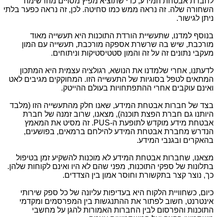
לחברת אבטחת המידע, כדי שתוציא מפיץ מסויים מהרשימה
השחורה שלה. זה נראה ממש כמו סחיטה. לכן, זה נראה כפער בלתי
ניתן לגישור.
בנוסף למדנו, שתעשיית הורדת התוכנות היא תעשייה מאוד
מורכבת, שיש בה שרשרת אספקה מורכבת, תעשייה עם המון
מעקבי נתונים זה על זה והמון סטטיסטיקות וניתוחים.
לדעתנו, אחרי שלמדנו את הנושא, רגולציה עצמית היא המתכון
המתאים לטפל בסוגיות של התעשייה הזו. המחוקקים מגיבים לאט
ואינם עוקבים אחרי ההתפתחויות בעולם ההייטק.
בצד של חברות אבטחת המידע, שאנו חלק מהתעשייה הזו (מלבד
היותנו גם חברת הפצת תוכנה), מצאנו, שרוב זמנה של חברת
אבטחת מידע מוקדש לתופעת ה-PUS. זה מסיט את המאמץ
הנדרש מחברת אבטחת המידע להילחם ברמאים, בפושעים,
בהאקרים ובגנבי המידע.
מצאנו, שחברות אבטחת המידע לא מוכנות להשקיע זמן בטיפול
בתלונות של ספקי התוכנות, מפני שהם לא היו ואינם לקוחות שלהן.
כך, נוצר קצר בתקשורת וחוסר אמון בין הצדדים.
כיום, כשחוויית הלקוח היא בעדיפות עליונה של כל ספק שירותי
אינטרנט, חשוב לפתור את ההתנגשות בין המפרסמים ומקדמי
התוכנות והפרסום לבין החברות האמורות להגן על מחשבי