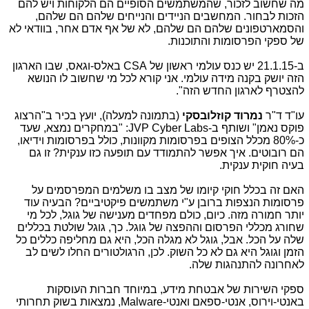
מה שחשוב לזכור, שהמשתמשים הסופיים הם הלקוחות ויש להם
הזכות לבחור. המחשבים הניידים והנייחים שלהם הם שלהם,
והסמארטפונים שלהם הם שלהם, לא של אף אדם אחר, בוודאי לא
של ספקי הפרסומות והתוכנות.
ב-21.1.15 יש כנס עולמי ראשון של CSA באלס-וגאס, שבו הארגון
הזה יושק בקנה מידה עולמי. אני קורא לכל מי שחשוב לו הנושא
להצטרף לארגון החדש הזה".
עו"ד ד"ר
נמרוד קוזלובסקי
(בתמונה למעלה), יועץ בכיר ב"הרצוג
פוקס נאמן" ושותף ב-JVP Cyber Labs: "במחקרים נמצא, שעד
כ-80% מכלל הצופים בפרסומות מקוונות, כולל בפרסומות וידיאו,
הם רובוטים. איך אפשר להתמודד עם תופעה כזו ענקית? זו גם
בעיה חוקית ענקית.
האם זה בכלל חוקי קיומו של מצב בו משלמים המפרסמים על
פרסומות הנצפות ברובן ע"י משתמשים פיקטיביים? הבעיה עוד
יותר חמורה מזה. כיום, כולם מפחדים מענישה של גוגל, לכל מי
שחורג מכללי הפרסום וההפצה של גוגל. כך, גוגל שולטת בכללים
שלה על הכל. אבל, גוגל לא מגלה הכל, היא גם מחליפה כללים כל
הזמן וגוגל היא גם לא כל השוק. לכן, הרגולטורים החלו לשים לב
לאחרונה להתנהגות שלה.
ספקי השירות של אבטחת מידע, במיוחד חברות העוסקות
באנטי-וירוס, אנטי-ספאם ואנטי-Malware, נמצאות בשוק תחרותי