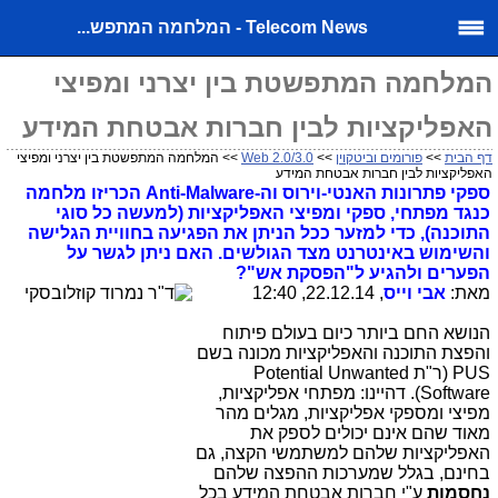
Telecom News - המלחמה המתפש...
המלחמה המתפשטת בין יצרני ומפיצי
האפליקציות לבין חברות אבטחת המידע
דף הבית
>>
פורומים וביטקוין
>>
Web 2.0/3.0
>> המלחמה המתפשטת בין יצרני ומפיצי
האפליקציות לבין חברות אבטחת המידע
ספקי פתרונות האנטי-וירוס וה-Anti-Malware הכריזו מלחמה
כנגד מפתחי, ספקי ומפיצי האפליקציות (למעשה כל סוגי
התוכנה), כדי למזער ככל הניתן את הפגיעה בחוויית הגלישה
והשימוש באינטרנט מצד הגולשים. האם ניתן לגשר על
הפערים ולהגיע ל"הפסקת אש"?
מאת:
אבי וייס
, 22.12.14, 12:40
הנושא החם ביותר כיום בעולם פיתוח
והפצת התוכנה והאפליקציות מכונה בשם
PUS (ר"ת Potential Unwanted
Software). דהיינו: מפתחי אפליקציות,
מפיצי ומספקי אפליקציות, מגלים מהר
מאוד שהם אינם יכולים לספק את
האפליקציות שלהם למשתמשי הקצה, גם
בחינם, בגלל שמערכות ההפצה שלהם
נחסמות
ע"י חברות אבטחת המידע בכל