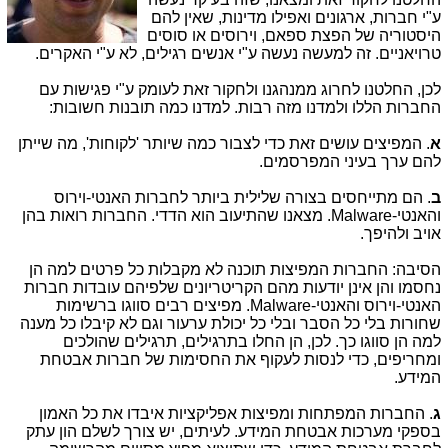
ע"י חברות, ארגונים ואפילו מדינות, שאין להם
היסטוריה של הפצת ספאם, וירוסים או סוסים
טרויאניים. זה למעשה נעשה ע"י אנשים רגילים, לא ע"י האקרים.
לכן, החלטנו לחרוג ממנהגנו ולחקור זאת לעומק ע"י פגישות עם
החברות הללו ולמדנו מזה רבות. למדנו כמה תובנות חשובות:
א
. המפיצים עושים זאת כדי לצבור כמה שיותר 'לקוחות', מה שייתן
להם ערך בעיני המפרסמים.
ב
. הם מתייחסים בצורה שלילית ביותר לחברות האנטי-וירוס
והאנטי-Malware. מצאנו שהתיעוב הוא הדדי. החברות רואות בהן
אויב ולהיפך.
הסיבה: החברות המפיצות תוכנה לא מקבלות כל פרטים למה הן
נחסמו והן אינן יודעות מהם הקריטריונים שלפיהם עובדות חברות
האנטי-וירוס והאנטי-Malware. מפיצים רבים סווגו ברשימות
שחורות בלי כל הסבר ובלי כל יכולת ערעור וגם לא קיבלו כל מענה
למה הן סווגו כך. לכן, הן החלו בתרגילים, תרגילים שהולכים
ומחריפים, כדי לנסות לעקוף את החסימות של חברות אבטחת
המידע.
ג
. החברות המפתחות ומפיצות אפליקציות איבדו את כל האמון
בספקי מערכות אבטחת המידע. לעיתים, יש צורך לשלם הון עתק