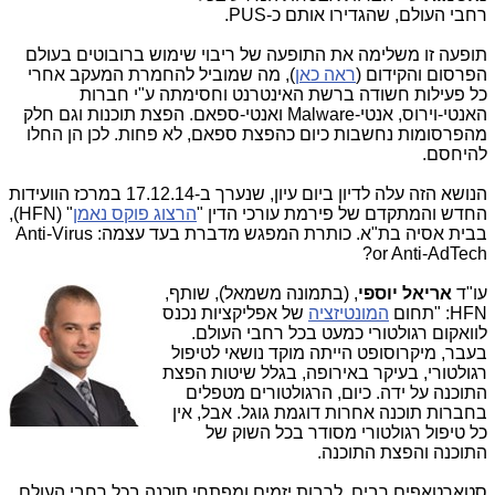
רחבי העולם, שהגדירו אותם כ-PUS.
תופעה זו משלימה את התופעה של ריבוי שימוש ברובוטים בעולם
הפרסום והקידום (
ראה כאן
), מה שמוביל להחמרת המעקב אחרי
כל פעילות חשודה ברשת האינטרנט וחסימתה ע"י חברות
האנטי-וירוס, אנטי-Malware ואנטי-ספאם. הפצת תוכנות וגם חלק
מהפרסומות נחשבות כיום כהפצת ספאם, לא פחות. לכן הן החלו
להיחסם.
הנושא הזה עלה לדיון ביום עיון
, שנערך ב-17.12.14 במרכז הוועידות
החדש והמתקדם של פירמת עורכי הדין "
הרצוג פוקס נאמן
" (HFN),
בבית אסיה בת"א. כותרת המפגש מדברת בעד עצמה: Anti-Virus
or Anti-AdTech?
עו"ד
אריאל
יוספי
, (בתמונה משמאל), שותף,
HFN: "תחום
המונטיזציה
של אפליקציות נכנס
לוואקום רגולטורי כמעט בכל רחבי העולם.
בעבר, מיקרוסופט הייתה מוקד נושאי לטיפול
רגולטורי, בעיקר באירופה, בגלל שיטות הפצת
התוכנה על ידה. כיום, הרגולטורים מטפלים
בחברות תוכנה אחרות דוגמת גוגל. אבל, אין
כל טיפול רגולטורי מסודר בכל השוק של
התוכנה והפצת התוכנה.
סטארטאפים רבים, לרבות יזמים ומפתחי תוכנה בכל רחבי העולם,