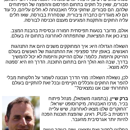
סבורים, שאין כל חוקים בתחום הפרסום וההפצה של הפיתוחים
שלהם. הם סבורים, שחוקי וכללי האבטחה לא חלים עליהם, כל עוד
הם לא מוגדרים כחברה ציבורית, שנסחרת בבורסה, שאז חלים
עליה החוקים והתקנות המגיעים מעצם הכניסה לבורסה.
אולם, מדובר בטעות תפיסתית חמורה ובסיסית בהבנת המצב.
נציג כאן את המציאות, שהתפתחה לאחרונה בתחום זה בעולם.
השאלה הגדולה היא: איך המחוקקים משנים היום את התנהגות
האנשים. באופן יותר ספציפי: את ההתנהגות של האנשים בעולם
ההייטק והיזמות. כלומר: עולם ההייטק והיזמות לא יכול להמשיך
בדרך, שבה הוא הולך היום בתחום התוכנה. הדרך הזו היא 'סמטה
ללא מוצא'.
לכן, נשאלת השאלה: מהי הדרך הנכונה לשמור על הלקוחות מבלי
להפר את החוקים והכללים הקיימים ובכל זאת להתקיים בעולם
התחרותי שבו אנו נמצאים?"
ברק שיין
, (בתמונה משמאל), מ
נהל פיתוח
בכיר, מרכז האבטחה, מיקרוסופט ישראל:
"החוקרים שלנו מצאו לאחרונה, שיש עלייה
דרמטית ב-PUS. ראינו, שהפצת תוכנות הפכה
להיות יותר אגרסיבית מהעבר.
החלטנו לחקור זאת ומצאנו, שזה בעיקר נעשה