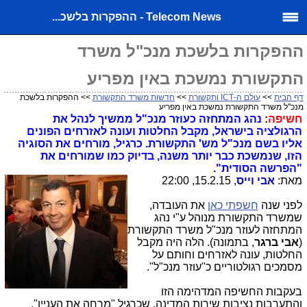
Telecom News - ההפקרות בלשכ...
ההפקרות בלשכת מנכ"ל משרד
התקשורת נמשכת באין מפריע
דף הבית
>>
עולם ה-ICT ותקשורת
>>
חדשות משרד התקשורת
>> ההפקרות בלשכת
מנכ"ל משרד התקשורת נמשכת באין מפריע
חשיפה
:
נהג המתחזה כעוזר מנכ"ל ממשיך לנהל את
הרגולציה בישראל, מקבל החלטות ועונה לאזרחים הפונים
אליו בשם מנכ"ל מש' התקשורת. כרגיל, מורחים את הסוגיה
הזו, שנמשכת כבר יותר משנה, בדיוק כמו שמורחים את
"הפרשה הסודית".
מאת:
אבי וייס
, 15.2.15, 22:00
לפני שנה
חשפתי כאן
את העובדה,
שמשרד התקשורת מנוהל ע"י נהג
המתחזה לעוזר מנכ"ל משרד התקשורת
(
אבי ברגר
, בתמונה). הלה היה מקבל
החלטות, עונה לאזרחים וחותם על
מסמכים רגולטוריים כ"עוזר מנכ"ל".
בעקבות החשיפה המדהימה הזו
והתערבות נציבות שירות המדינה, שכרגיל "מרחה את העניין",