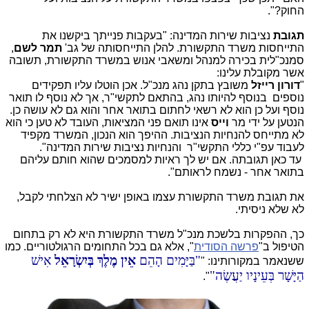
החוק?".
תגובת
נציבות שירות המדינה: "בעקבות פנייתך ביקשנו את
התייחסות משרד התקשורת. להלן התייחסותה של גב'
תמר לשם
,
סמנכ"לית בכירה למנהל ומשאבי אנוש במשרד התקשורת, תשובה
אשר מקובלת עלינו:
"
דורון רייזל
משובץ בתקן נהג מנכ"ל. אכן הוטלו עליו תפקידים
נוספים בנוסף להיותו נהג, בהתאם לתקשי"ר, אך לא נוסף לו תואר
נוסף ועל כן הוא לא רשאי לחתום בתואר אחר והוא גם לא עושה כן.
הנטען על ידי מר
וייס
אינו תואם פני המציאות, העובד לא טען כי הוא
לא מתייחס להנחיות הנציבות. ההיפך הוא הנכון, המשרד מקפיד
לעבוד עפ"י כללי התקשי"ר והנחיות נציבות שירות המדינה".
עד כאן תגובתה. אם יש לך ראיות למסמכים שהוא חותם עליהם
בתואר אחר - נשמח לראותם".
את תגובת משרד התקשורת עצמו באופן ישיר לא הצלחתי לקבל,
לא שלא ניסיתי.
כך, ההפקרות בלשכת מנכ"ל משרד התקשורת היא לא רק בתחום
הטיפול ב"
פרשה הסודית
", אלא גם בכל התחומים הרגולטוריים. כמו
בַּיָּמִים הָהֵם
אֵין מֶלֶךְ בְּיִשְׂרָאֵל
אִישׁ
ששנאמר במקורותינו:
"
הַיָּשָׁר בְּעֵינָיו יַעֲשֶׂה
".