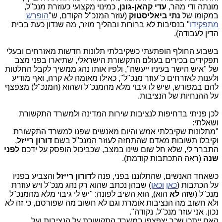
מונתה ודי מהר,
עדי
קהאן-גונן,
כמינוי מקצועי כעוזרת מנכ"ל,
במקומו של
נתי ביאליסטוק
(עוזר המנכ"ל הקודם, ש"
הופרש
מתפקידו
" בנסיבות לא ברורות ובהליך מוזר, מה שנדון כעת בבית
הדין לעבודה).
בשבוע החולף הופתעתי כשקיבלתי תלונות חדשות מאזרחים ובעלי
תפקידים בכירים בעולם התקשורת הישראלי, שתיארו בפני מצב
של "איש הישר בעיניו ייעשה", ולפיו אותו נהג ממשיך לקבל החלטות
ולענות לאזרחים כ"עוזר מנכ"ל", כאילו מאומה לא קרה, ואף מודיע
להם במפורש, שיש לו גיבוי מלא מהמנכ"ל ושהוא (המנכ"ל) מצפצף
על ההנחיות של הנציבות.
לכן פניתי בדחיפות לנציבות שירות המדינה ולמשרד התקשורת
ושאלתי:
"מתלונות שקיבלתי אמש והיום מאנשים שפנו למשרד התקשורת
וקיבלו תשובות מאדם שהתחזה לעוזר המנכ"ל בשם
דורון רייזל
,
התברר לי, שלא חל שום שינו במצב, שכביכול הופסק על ידכם
לפני
שנה
(ראה התכתבות קודמת).
כשאחד האנשים, שהתלוננו בפני, פנה ל
דורון
רייזל
והצביע בפניו
על הכתבות (
כאן
וכאן
) שבהן נכתב שהוא רק נהג מנכ"ל ויש עוזרת
מנכ"ל (שזה
לא
הוא), הוא השיב לפונה: "יש לי גיבוי מלא מהמנכ"ל
ולא חשוב מה הנציבות אומרת וגם לא חשוב מה שפורסם, כי זה לא
נכון. אני עוזר מנכ"ל. נקודה".
האם ייתכן שכך יצפצפו במשרד התקשורת על הנציבות ועל