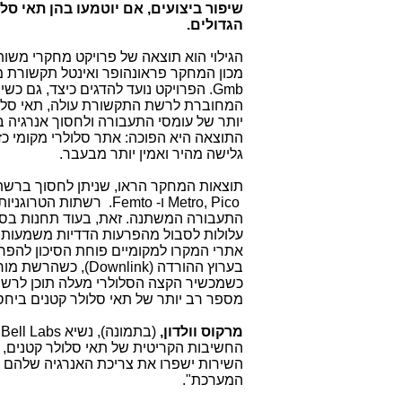
שיפור ביצועים, אם יוטמעו בהן תאי ס
הגדולים.
הגילוי הוא תוצאה של פרויקט מחקרי משות
מכון המחקר פראונהופר ואינטל תקשורת מ
Gmb
. הפרויקט נועד להדגים כיצד, גם כש
המחוברת לרשת התקשורת עולה, תאי סלולר
יותר של עומסי התעבורה ולחסוך אנרגיה 
התוצאה היא הפוכה: אתר סלולרי מקומי כז
גלישה מהיר ואמין יותר מבעבר.
תוצאות המחקר הראו, שניתן לחסוך ברשת
Metro, Pico
ו-
.Femto
רשתות הטרוגניות 
התעבורה המשתנה. זאת, בעוד תחנות בסי
עלולות לסבול מהפרעות הדדיות משמעותיו
בערוץ ההורדה (
Downlink
), כשהרשת מורידה תו
מספר רב יותר של תאי סלולר קטנים ביחס 
מרקוס וולדון,
(בתמונה), נשיא
Bell Labs
ו
החשיבות הקריטית של תאי סלולר קטנים, 
השירות ישפרו את צריכת האנרגיה שלהם ו
המערכת".