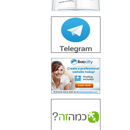
חשיפת חשד לשחיתות
הדומה לזו של "תיק
4000" אך בתחום
הסלולר -
כאן
חשיפת מה שלא
רוצים שתדעו בעניין
פריסת אנלימיטד
(בניחוח בלתי נסבל) -
כאן
חשיפה: איוב קרא
אישר לקבוצת סלקום
בדיוק מה שביבי אישר
ל-Yes ולבזק -
כאן
האם השר איוב קרא
היה צריך בכלל לחתום
על האישור, שנתן
לקבוצת סלקום? -
כאן
האם ביבי וקרא קבלו
בכלל תמורה עבור
ההטבות הרגולטוריות
שנתנו לסלקום? -
כאן