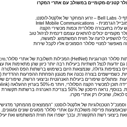
לולר קטנים-מקומיים במשולב עם אתרי המקרו
ף ל-
Bell Labs
– זרוע המחקר של אלקטל-לוסנט,
ובייל הגרמנית -
Intel Mobile Communications
יש עליה בתעבורה סלולרית וכמות מכשירי הקצה
 מקומיים יכולים להתאים עצמם דינמית לניהול טוב
בלי להשפיע לרעה על חווית המשתמש. למעשה,
ה מאפשר למנויי סלולר הסמוכים אליו לקבל שירות
ות סלולר הטרוגניות
(HetNet)
המכילות תשלובת של אתרי סלולר
ro,
גם יודעות לנצל תשתיות ביעילות רבה יותר כיוון שהן מתאימות את ע
ס בצפיפות גדולה, שנמצאות היום בשימוש ברשתות הפס האולטרה 
ת. כשמיישמים בצורה נכונה את מנגנון הפחתת ההפרעות ההדדיות (
כן למכשיר הקצה הסלולרי, ויותר מ-50% בערוץ ההעלאה (
link
כשמכשיר הקצה הסלולרי מעלה תוכן לרשת. בנוסף, נראה חיסכון של 50% בצריכת האנרגיה ברשתו
לכאלו, שהכילו רק אתרי מקרו.
סמנכ"ל הטכנולוגיות של אלקטל-לוסנט: "הממצאים מהמחקר מדגישי
שבאמצעות פריסה משולבת עם אתרי סלולר מסוגים שונים ומגוונים, 
את ביצועי רשת התקשורת, ובכך ישפרו את חווית המשתמש ואת יעיל