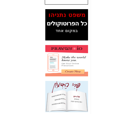
המסמכים בנושא בזק-
Yes (תיק 4000)
מוכיחים "תפירת תיק"
לאיש הלא נכון! -
כאן
עובדות ומסמכים
המוסתרים מהציבור:
האם ביבי כשר
תקשורת עזר לקב'
בזק? -
כאן
מה מקור ה-Fake
News שהביא לתפירת
תיק לביבי והעלמת
החשודים הנכונים -
כאן
אחת הרגליים של "תיק
4000 התפור"
התמוטטה היום
בניצחון (כפול) של בזק
-
כאן
איך כתבות מפנקות
הפכו לפתע לטובת