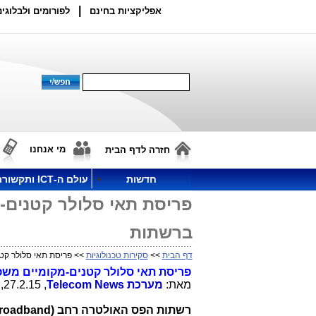
|
אפליקציות בחינם
לפורומים ולבלוגים
מי אנחנו
חזרה לדף הבית
חדשות
עולם ה-ICT ותקשורת
פריסת תאי סלולר קטנים-מ
ברשתות
דף הבית
>>
סקירות טכנולוגיות
>> פריסת תאי סלולר קטנ
פריסת תאי סלולר קטנים-מקומיים משפ
מאת:
מערכת
Telecom News
, 27.2.15, 12:35
רשתות הפס האולטרה רחב (
broadband