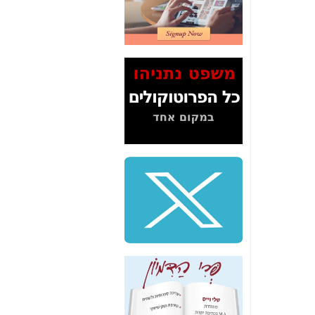
2" על תעלולי השר
משה כחלון -
כאן
המשך חשיפת הבלוף
ששמו "מהפיכת
הסלולר" ואיך מסרסים
את הנתונים לציבור -
כאן
סיכום ביקור בסיליקון
ואלי - למה 3 הגדולות
משקיעות ומפתחות
באותם תחומים -
כאן
שלמה פילבר (עד
לאחרונה מנכ"ל משרד
התקשורת) - עד
מדינה? הצחקתם
אותי! -
כאן
"יש אפליה בחקירה"?
חשיפה: למה השר
משה כחלון לא נחקר
עד היום? -
כאן