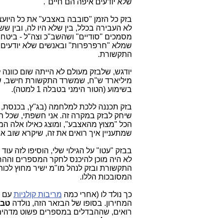
שלא יודעים איפה הם חיים".
בזק כל הזמן "סובבה באצבע" את כל היוע
לא העבירה בכלל, בין שלא היו לה, ובין 
מסמכים "סודיים" ושהשב"כ וצה"ל - ביטח
שמלא "חרפרפרות" ובאנשים שלא יודעים 
התקשורת.
בשימוע (הטור הימני בטבלה 1 למטה).
בזק תכננה ללכת למלחמה (בג"ץ, בכנסת, וכ
שיחק לבזק במקרה זה. אני חשפתי, שכל ה
הכל "מצוץ מהאצבע", ומוצג כאילו אלה ה
שמתעניין איך רואים את זה, שיקרא שוב א
בבזק "עטו" על הגילוי שלי, הוסיפו לזה עוד
לא היה מוכן להיכנס לחקר המספרים וההח
התקשורת ובזק לנהל מו"מ ישיר מחוץ לכות
המסובכות הללו.
כך נולד לו (אחרי כמה
מריבות קולניות
עם ש
המחירון. בסופו של הבזאר הזה, נולדה
טבל
רואים, שההבדלים במספרים פשוט מדהימי