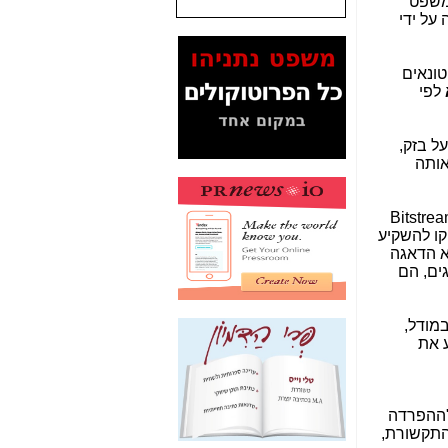
משפט
 על ידי
המסמכים בנושא בזק-
Yes (תיק 4000)
מוכיחים "תפירת תיק"
ונאים
לאיש הלא נכון! -
כאן
לפי
עובדות ומסמכים
המוסתרים מהציבור:
על בזק,
האם ביבי כשר
אותה
תקשורת עזר לקב'
בזק? -
כאן
Bitstre
מה מקור ה-Fake
זק הפסיקו להשקיע
News שהביא לתפירת
א הדאגה
תיק לביבי והעלמת
ים, הם
החשודים הנכונים -
כאן
אחת הרגליים של "תיק
מודל,
4000 התפור"
ניע את
התמוטטה היום
בניצחון (כפול) של בזק
-
כאן
"ההפרדה
איך כתבות מפנקות
התקשורת,