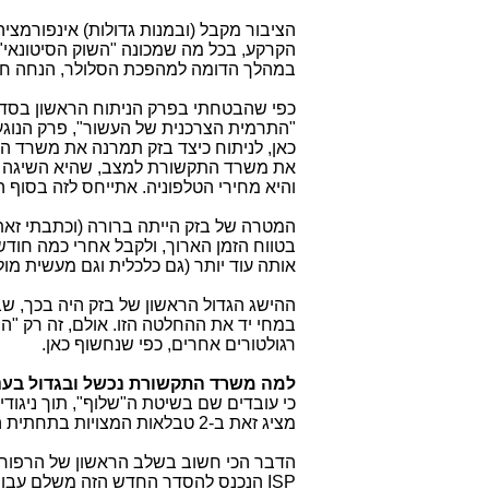
הציבור מקבל (ובמנות גדולות) אינפורמצי
הקרקע, בכל מה שמכונה "השוק הסיטונאי"
במהלך הדומה למהפכת הסלולר, הנחה חס
כפי שהבטחתי בפרק הניתוח הראשון בסדר
"התרמית הצרכנית של העשור", פרק הנוגע 
כאן, לניתוח כיצד בזק תמרנה את משרד הת
והיא מחירי הטלפוניה. אתייחס לזה בסוף ה
המטרה של בזק הייתה ברורה (וכתבתי זאת 
בטווח הזמן הארוך, ולקבל אחרי כמה חוד
אותה עוד יותר (גם כלכלית וגם מעשית מו
ההישג הגדול הראשון של בזק היה בכך, ש
במחי יד את ההחלטה הזו. אולם, זה רק 
רגולטורים אחרים, כפי שנחשוף כאן.
למה משרד התקשורת נכשל ובגדול בענין
כי עובדים שם בשיטת ה"שלוף", תוך ניגודי 
מציג זאת ב-2 טבלאות המצויות בתחתית העמוד להמחשה למה אני מתכוון, עם הסברים מפורטים בהמשך.
הדבר הכי חשוב בשלב הראשון של הרפור
ISP הנכנס להסדר החדש הזה משלם עבור