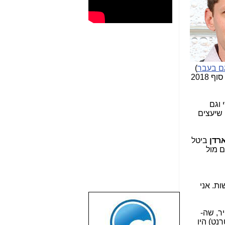
ם בעבר
)
את משרד התקשורת למצב, שהיא השיגה כמעט את כל מטרותיה (מטרה אחת טרם הושגה במחירון, שנקבע עד סוף 2018
 וגם
 שיעצים
רדן
ביטל
 מול
ות. אני
שבוע טוב לכל
ר, שה-
הגולשים באשר
נט) היו
הם!!!