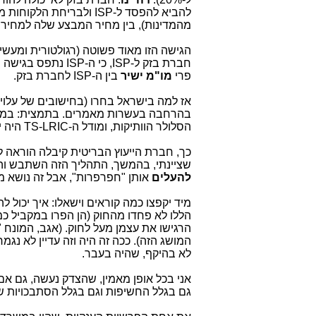
מהמדינות), בין מחיר המבצע שלה למחיר הסיטונאי, שה-ISP משלם לה על 
הגישה הזו מאוד פשוטה (רגולטורית ומעשית
חברת בזק ל-ISP, כי ה-ISP נתפס בגישה הזו כ"שותף ומפיץ" של חברת בזק,
פרי
מו"מ ישיר
בין ה-ISP לחברת בזק.
אז למה בישראל בחרו (בחישובים של עלויו
בהרחבה בעשרות מאמרים. בתמצית: במשר
הסלולר הוותיקות, ומודל ה-TS-LRIC היה יותר נוח עבורן. זו הסיבה.
כך, חברת הייעוץ הבריטית קיבלה הוראה 
שציינתי, בהמשך, התהליך הזה השתבש והמחירים של
להעלים
אותן "חפרפרות", אבל זה נושא 
מיד יקפצו כמה קוראים וישאלו: איך יכול
הללו לא פחדו מהחוק (הן הפרו במקביל כמה
הרגישו את עצמן מעל לחוק. (אגב, המונח
המושג הזה). ככה זה היה וזה עדיין לא נג
לא בהיקף, שהיה בעבר.
אני בכל אופן מאמין, שהצדק נעשה, גם א
גם בגלל החשיפות וגם בגלל הסתבכויות של