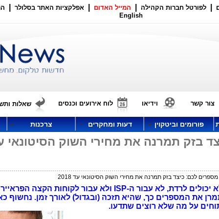
|
|
|
|
לפורטל חברות הקהילה
המייל האדום
אפלקציות האתר בסלולר
הר
English
צור קשר
וידיאו
לוח אירועים וכנסים
שאלות ותשו
פורומים וביטקוין
דעות ומחקרים
צרכנות
ד בזק תמרנה את מחירי השוק הסיטונאי ע
פרים לכם: כיצד בזק תמרנה את מחירי השוק הסיטונאי עד 2018
מחירי מה שמכונה "השוק הסיטונאי" לא יכולים לרדת, לא עבור ה-ISP ולא עבור לקוחות הקצה הפר
רן את המספרים כך, שהיא תזכה (ובגדול) לאורך זמן. נחשוף כאן
תוחים על מה שלא רוצים שתדעו.