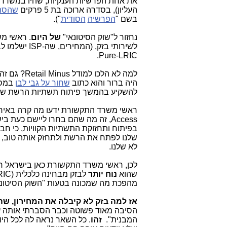
את אחת הפרשיות הענקיות, שהיו במשרד
העליון), בסדרה ארוכה בת 5 פרקים
שהסתי
בשם "
הפרשיה
הסודית
").
נחזור ל"שוק הסיטונאי"
של
היום
. ראשי מ
לשירותי בזק, (המחירים, שה-ISP ישלמו לבזק), לנתח את המחירים הללו לפי המודל הכלכלי של ה-TS-LRIC
Pure-LRIC.
למה לא הלכו למודל Retail Minus? גם זה נושא לכתבה נפרדת. הנימוק המרכזי לבחירה במודל הכלכלי,
היה ברור והוא כתוב
שחור על גבי לבן
במסמ
להשקיע בהמשך פיתוח תשתיות הרשת של
ראשי משרד התקשורת ידעו מה קרה באירופה בשנות ה-90 וה-2,000 כתוצאה מהח
Access,
בפיתוח ותחזוקת התשתיות הקוויות, כי חב
שלנו לפתח את הרשת ולתחזק אותה טוב, כ
לא שלנו.
לכן, ראשי משרד התקשורת כאן בישראל ח
שהוא
נוח יותר
מהפכת מה שמכונה בטעות "השוק הסיטונא
אז למה בזק לא קיבלה את המחירון, שה
הסיבה מאוד פשוטה וכבר הסברתי אותה ע
המבנית".
זהו
. כל השאר נראה לה לכל הי