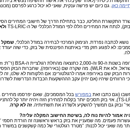
 התקשורת כיסיתי (לאחר שקיבלתי את אישור החשיפה מנשיא בית ה
ימה כאן
. גם כיום יש פרשה ענקית, שאני לא יכול כרגע לפרסם (מכונה
שרד התקשורת החליטו, כבר בתחילת הדרך של חישובי המחירים הסיט
ולא
שמקל
כים: לא לפגוע חזק מדי באיתנות הפיננסית של בזק, כדי שזה יעודד 
ה.
לת רגולציית ה-BSA (ר"ת:
am
זה מה שהם בחרו ליישם כעת בישראל, ולא את WLR). מה שקרה שם (באירופה), שחברות הב
רות הבזק שם באירופה אמרו לרגולטורים: אם הלקוחות לא שלנו, זה ל
י הרווחים שיהיו (אם יהיו) עקב הההשקעות הכבדות הנדרשות לשדרוג
שבו (וגם כתבו זאת
במפורש
בכל המסמכים), שאם יפרסמו מחירים ב
לבזק מבחינה כלכלית (TS-LRIC), אזי בזק תסכים יותר בקלות למחירון הזה ויהיה יותר קל להת
י" ובזק גם תמשיך להשקיע ולשדרג את תשתיותיה.
זה לא קרה
.
יה אמור להיות נוח לה, בשיטת החישוב המקלה עליה?
שרות פעמים. מה שמעניין את בזק בראש וראשונה זה הורדת חסמי 
ותר מה שאני יכול לכנות: "מטרד רגולטורי של כמה קשקשנים במשרד 