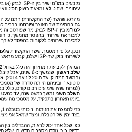
עיתונים, שהוט
לא
נמצאת בשוק הסיטונאי
מהרגע שהשר (שר התקשורת) חתם על התקנו
גם בחתימת שר האוצר ופורסמו ברבים כח
למו"מ
למכירת שירותים ללקוחות בהפסד לאורך ז
ובכן, על פי המסמך, ששר התקשורת
גלעד
לשירותי בזק, שה-ISP ישלם, קבוע מראש וידוע (
המהלך לקביעת המחירון הזה כלל בגדול 2 שלבים (שנמשכו ביחד כ-7 שנים):
שלב ראשון
,
(המועד המדויק: עד ה-20 לינואר 2014). אז פורסמו בהוראת שר התקשורת
סיטונאי", וביניהם הייתה סדרה של מסמכ
(למרות שהיו שימועים רבים קודם, כולל במ
השלב השני
נמשך כמעט שנה, עד כמעט ממש סוף 2014 (המועד המדויק: 17.11.14
ביומו האחרון בתפקיד, על מסמכי מה שמכו
בצד ימין של הטבלה, ומצד שמאל אני מציג א
בדיוק. כ"כ, נולדו מספרים חדשים, שלא ה