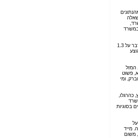
הפכו לפתע לטובת
הנאה שהיא מיסודות
עבירת השוחד? -
כאן
הנתונים
שאלה
שערוריית הקנס הענק
רד,
על בזק וחשיפת
במשרד
"תעודת הביטוח" של
נתניהו בתיק 4000 -
כאן
יודגש, שלבזק מעולם לא הייתה שום כוונה להסכים להפסיד אפילו שקל אחד במסגרת "השוק הסיטונאי", שלא לדבר על 1.3
לפי המחירון, שהוצע
ערוץ 20: "תיק תפור":
אבי וייס חושף את
מחדלי "תיק 4000" -
 המזל
כאן
, פשוט
רק, ומי
התבלבלתם: גיא פלד
הפך את כחלון, גבאי
ואילת לחשודים
, כהרגלו,
המרכזיים בתיק 4000 -
משרד
כאן
ם בסוגיות
פצצות בתיק 4000:
האם היו בכלל
על
התנגדויות למיזוג
טבלה 1 כאן למטה. מייד
בזק-יס? -
כאן
 משום