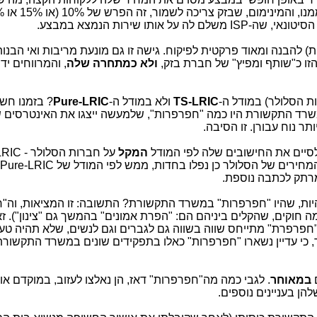
אותו שירות הנמצא במבצע.
) להבנה ומאוד פרקטית לפיקוח. גישה זו גם מונעת מריבות ואי הבנות
ולא כמתחרה שלה
, והמרווחים יד
ת הסלולר) במודל ה-
TS-LRIC
ולא במודל ה-
Pure-LRIC
? בזמנו חש
ד התקשורת היו כמה "חפרפרות", שלמעשה ייצגו את האינטרסים 
לסיים את החישובים שלה לפי המודל
המקל
 הסלולר כן נפלו בחדות, ממש לפי המודל של Pure-LRIC אותו ניסו
מרתק לכתבה נוספת.
 להיות, שהיו "חפרפרות" במשרד התקשורת? התשובה: זו המציאות, וה"
 חוקים, שהקלים ביניהם הם: "הפרת אמונים" בהמשך גם "צינון"). זאת
 "חפרפרת" מתייחס שווה בשווה גם לגברים וגם לנשים, שלא תהיה ט
מר, כי עדיין נשארו "חפרפרות" כאלו בתפקידים שונים במשרד התקשורת
ם
במאוחר
. לגבי כמה מה"חפרפרות" דאז, הן נאלצו לעזוב, במוקדם או
הן בעניינים נוספים.