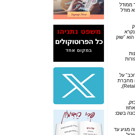
2" על תעלולי השר
 ממודל
משה כחלון -
כאן
ברות התקשורת הגדולות והוותיקות) למודל ה-Pure-LRIC, שהוא מודל
המשך חשיפת הבלוף
ששמו "מהפיכת
ק
הסלולר" ואיך מסרסים
נקרא
את הנתונים לציבור -
ום שלה הוא "שוק
כאן
סיכום ביקור בסיליקון
ינות של השוק. מבין ה-31 מדינות, ב-27 מדינות
ואלי - למה 3 הגדולות
זרות
משקיעות ומפתחות
באותם תחומים -
כאן
לכל. הספק "הרוכב" על
שלמה פילבר (עד
ירבו יקנה ה-ISP את השירות הזה מחברת
לאחרונה מנכ"ל משרד
הבזק. הרגולטור לא מתערב במו"מ הזה כל עוד חברת הבזק משאירה מספיק מרווח (המרווח הזה הוא ה-Retail Minus),
התקשורת) - עד
מדינה? הצחקתם
אותי! -
כאן
ש הרגולטור מבזק,
אחוז
"יש אפליה בחקירה"?
חשיפה: למה השר
משה כחלון לא נחקר
עד היום? -
כאן
בקו התחתון שלו יהיה 10% (יש מדינות שזה מגיע לעד 15% ויש שזה מגיע עד
כול