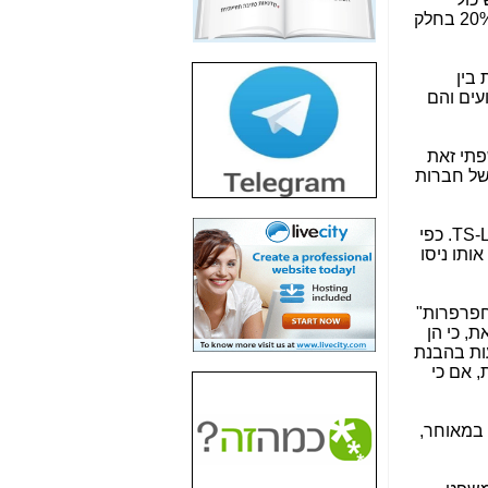
חשיפת חשד לשחיתות
להביא להפסד ל-ISP ולבריחת הלקוחות ממנו, והמינימום, שבזק צריכה לשמור, זה הפרש של 10% (או 15% או 20% בחלק
הדומה לזו של "תיק
4000" אך בתחום
הסלולר -
כאן
 בין
ועים והם
חשיפת מה שלא
רוצים שתדעו בעניין
פריסת אנלימיטד
פתי זאת
(בניחוח בלתי נסבל) -
של חברות
כאן
חשיפה: איוב קרא
על חברות הסלולר - TS-LRIC. כפי
אישר לקבוצת סלקום
בדיוק מה שביבי אישר
ל-Yes ולבזק -
כאן
חפרפרות"
האם השר איוב קרא
, כי הן
היה צריך בכלל לחתום
עות בהבנת
על האישור, שנתן
, אם כי
לקבוצת סלקום? -
כאן
האם ביבי וקרא קבלו
 במאוחר,
בכלל תמורה עבור
ההטבות הרגולטוריות
שנתנו לסלקום? -
כאן