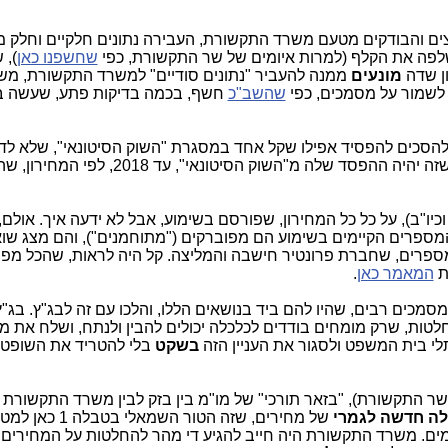
צים והבודקים מטעם משרד התקשורת, העבירה נתונים חלקיים וחלק מ
ששלפה את הקלף (למרות איומים של שר התקשורת, כפי
שחשפנו כאן
), 
ון שדה
מונעים
ממנה להעביר "נתונים סודיים" למשרד התקשורת, מש
לשמור על מסמכים, כפי
שהשב"כ
חשף, בכמה בדיקות פתע, שעשה 
מיליארד ש"ח, שמשרד התקשורת חישב, שזה יהיה ההפסד שלה מ"השוק הסיטונאי", עד 2018, 
יו"ב), על כל כל המחירון, שפורסם בשימוע, אבל לא ידעה איך. אולם,
מספרים הקיימים בשימוע הם מפוברקים ("מתוחמנים"), והם מצג שוא
מספרים, שחברת פרונטיר חישבה והמליצה. קל היה לראות, שהכל מפוב
ת
המאמר כאן
.
 מסמכים רבים, שהיו להם ביד בנושאים הללו, והלכו עם זה לבג"ץ. בג"ץ
לטות, שרק מומחים בודדים לכלכלה יכולים להבין ולנתח, ושלח את 
לי בית המשפט ולסגור את העניין הזה
בשקט
בלי להטריד את השופטי
ר התקשורת), "בזאר תורכי" של מו"מ בין בזק לבין משרד התקשורת 
ה חדשה לגמרי
של מחירים, שזה הטור השמאלי ב
ם. משרד התקשורת היה חייב להגיע די מהר להחלטות על המחירים,