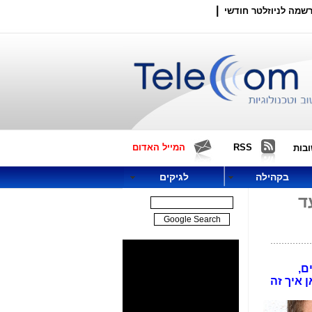
|
שמה לניוזלטר חודשי
RSS
המייל האדום
בות
בקהילה
לגיקים
ד
איירים,
 איך זה