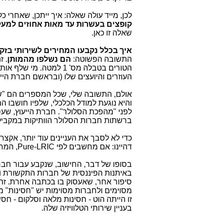
לכן, מייד עולה שאלה: איך ייתכן, שאחרי כל כך 
קופצים בעשרות עד מאות אחוזים למע
שאלה זו כאן.
איך בכלל נקבעו המחירים לשירותי בז
התשובה הפשוטה:
הם נשלפו מהמותן
הטורים בטבלה מס' 1 למטה. מי שלף אותם מהמותן? סמנכ"ל בכיר לכלכלה (
העוזרים והיועצים שלו (ובראשם חברת הייע
אולם, התשובה שלי, שכל המספרים הם "ש
והיא נוגעת למודל הכלכלי, שלפיו חושבו ה
לפני "מהפכת הסלולר". חברת הייעוץ, שע
ברשתות חברות הסלולר הוותיקות במקבי
דהיינו: אם מחשבים לפי Pure-LRIC, המחירים יהיו נמוכים בכ-50%
באיתנות הפיננסית של חברות התקשורת ומ
סיפור אחר, שאעסוק בו בכתבה אחרת. זה 
מסוימים ולחברות מסוימות יש "חסינות" מ
זו הייתה הוט - חסינות מלאה וסלקום - חסי
בעניין שירותי הטלוויזיה שלה.