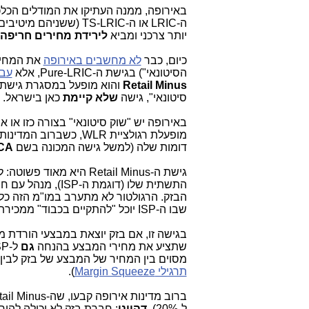
באירופה, ממנה העתיקו את המודלים הכלכ
יותר צרכני ומביא
לירידת מחירים חריפה ו
כיום, כבר
לא מחשבים באירופה
את המחירי
הסיטונאי") בגישת ה-Pure-LRIC, אלא
עבר
Retail Minus
והוא מופעל במסגרת גישת 
סיטונאי", גישה
שלא קיימת
כאן בישראל.
מופעלת רגולציית WLR, כשברוב המדינות הללו הרגולטורים מפעילים את שיטת החישוב של
דומות שלה (למשל גישה המכונה בשם
CA
שבו ה-ISP יוכל "להתקיים בכבוד" ממכירת שירותי בזק לצרכנים, שאותם רכש מבזק.
שתציע את מחירי המבצע בהנחה
גם
מסוים בין המחיר של המבצע של בזק לבין המחיר הסיטונאי בו ה-ISP קונה את 
תרגילי
Margin Squeeze
).
ל-20%).
דהיינו
: חברת בזק לא יכולה להו