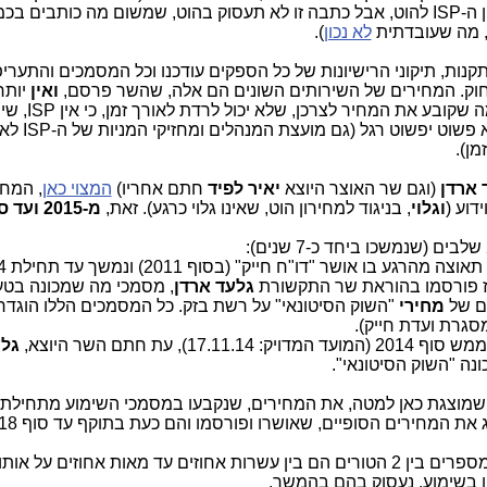
נקבעים במו"מ ישיר בין ה-ISP לבזק (או בין ה-ISP להוט, אבל כתבה זו לא תעסוק בהוט, שמשום מה כותבים ב
, מה שעובדתית
לא נכון
).
ת, תיקוני הרישיונות של כל הספקים עודכנו וכל המסמכים והתעריפ
וק. המחירים של השירותים השונים הם אלה, שהשר פרסם,
ואין
יותר
בין ה-ISP לבזק. מה שפורסם זה מה שקובע את 
למכור את שירותיו בהפסד מתמשך, כי
מן).
 ארדן
(וגם שר האוצר היוצא
יאיר לפיד
חתם אחריו)
המצוי כאן
, המחי
וגלוי
, בניגוד למחירון הוט, שאינו גלוי כרגע). זאת,
מ-2015 ועד סוף 2018
שנמשך כ-6 שנים
גלעד ארדן
, מסמכי מה שמכונה בטע
ים של
מחירי
"השוק הסיטונאי" על רשת בזק. כל המסמכים הללו הוגדר
סגרת ועדת חייק).
), עת חתם השר היוצא,
גלע
נה "השוק הסיטונאי".
ת המחירים הסופיים, שאושרו ופורסמו והם כעת בתוקף עד סוף 2018.
כפי שכל אחד יכול לראות, ההבדלים בין המספרים בין 2 הטורים הם בין עשרות אחוזים עד מאות אחוזים ע
יו בשימוע. נעסוק בהם בהמשך.