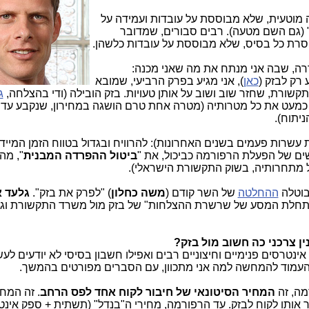
ה מוטעית, שלא מבוססת על עובדות ועמידה על
 (גם השם מטעה). רבים סבורים, שמדובר
רת כל בסיס, שלא מבוססת על עובדות כלשהן.
ה, שבה אני מנתח את מה שאני מכנה:
רק לבזק (
כאן
), אני מגיע בפרק הרביעי, שמובא
קשורת, שחזר שוב ושוב על אותן טעויות. בזק הובילה (ודי בהצלחה,
ג
ניתוח).
עשרות פעמים בשנים האחרונות): להרוויח ובגדול בטווח הזמן המיידי
שים של הפעלת הרפורמה כביכול, את "
ביטול ההפרדה המבנית
", מה
ל מתחרותיה, בשוק התקשורת הישראלי).
בוטלה
ההחלטה
של השר קודם (
משה כחלון
) "לפרק את בזק".
גלעד א
"התחלת המסע של שרשרת ההצלחות" של בזק מול משרד התקשורת וגם
 צרכני כה חשוב מול בזק?
אינטרסים פנימיים וחיצוניים רבים ואפילו חשבון בסיסי לא יודעים לעש
מה, זה
המחיר הסיטונאי של חיבור לקוח אחד לפס הרחב
. זה המחי
 אותו לקוח לבזק. עד הרפורמה, מחירי ה"בנדל" (תשתית + ספק אינטר