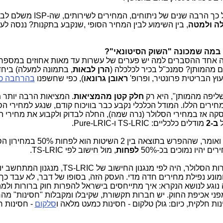
הרבה שנים של ניתוחים, המחירים לשירותים, שה-ISP משלם לבזק,
לה ולמטה
, בין השימוע לבין המחיר הסופי ,שנקבע בתקנות? ננסה לענ
ק במה שמכונה "השוק הסיטונאי"?
הרן לבאות
, בתמונה למעלה) ביחד
וץ הבריטית פרונטיר, ופרופ'
ראובן גרונאו
), כפי שחשפנו
בהרחבה כא
ליפה מהמותן", היא רק
חלק קטן מהמציאות
. המציאות הרבה יותר 
מחירים הללו. המודל הכלכלי נקבע כבר בוויכוח קודם, שנגע למחירי הס
סקה אז במחירי הסלולר (נרה שמה), החלה לבדוק ולקבוע את מחירי ה
ל
ב-2
מודלים כלכליים: TS-LRIC ו-Pure-LRIC.
כדי לא לסבך את העניינים עוד יותר, אקצר ואומר, שההפרש בתוצאה בין 2 השיטות 
לפחות
, מול חישוב לפי TS-LRIC.
בסופו של דבר, החישוב, שנקבע עבור חברות הסלולר, היה לפי מנגנון החישוב של TS-LRIC, מנגנ
ונע נפילת מחירים חדה מדי. העסק הזה, בסופו של דבר, לא עבד כך,
נוגע לנושא הנקרא: איך מתייחסים בישראל להפרות חוק ברורות ולמ
פני אכיפת החוק. יש חברות תקשורת, שקיבלו ומקבלות "חסינות" מה
נות חלקית, כיום: גולן טלקום - חסינות כמעט מלאה ו
סלקום
- חסינות ח