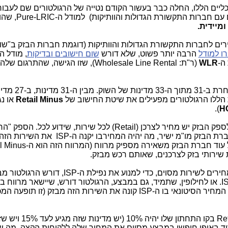
ליים הללו, החלה כבר בעשור הקודם נטייה של הרגולטורים שם לעבור
ה-LRIC או ה-TS-LRIC (ששניהם מיטיבים עם ח
מיידית.
ם לחברות התקשורת הגדולות והוותיקות (דוגמת חברות הבזק ב"שו
ו למודל
הרבה יותר פשוט, שלא דורש
שום חישובים ובדיקות
, מודל ה
ה-
WLR
(ר"ת: Wholesale Line Rental), שזו הגישה, שהתרג
באירופה יש "שוק סיטונאי" בצורה כזו או אחרת ב-31 מתוך ה-33 מד
Retail Minus
או נג
).
H
גישת ה-Retail Minus היא מאוד פשוטה: לספק הבזק יש מחיר לצרכן (Retail) לכל שירות, שידוע 
התשתית שלו (דוגמת ה-ISP), מנהל עם חברת הבזק מו"מ ישיר, מה יהיה המח
בגישה זו, אם בזק יוצאת במבצעי הורדת מחירים לשירות מסוים, כדי למנוע את נפילת ה-ISP, דור
ל-ISP. או לחילופין, שתמיד, גם במבצע, הרגולטור דורש, שיישאר מרווח ב
השירות הזה מבזק (זו תופעה המכונה בשם:
ברוב מדינות אירופה קבעו, שה-Retail Minus 
ריד באופן חופשי במבצע מסוים את המחיר שלה ללקוחות הקצה, מה שי