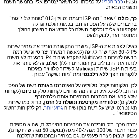
(Fast)
כבר הכריז
על כניסתו. כל השאר יצטרפו אליו בהמשך השנה
ובשנים הבאות.
כך, כולם
"ישאבו" מה-ISP דוגמת נטוויז'ן-013 "טונות של ג'יגות"
בחיבורים שלה על הפס הרחב, בכמות הולכת וגדלה
אקספוננציאלית וסלקום תשלם כל חודש את החשבון ההולך
ומתנפח הזה, לבזק ולהוט.
כאילו לפצות את ה-ISP, משרד התקשורת הוריד את מחיר שירות
P5 ל- 30 אלף ש"ח לג'יגה (למעשה המשרד יצר סיווג של רמה
חדשה לשירות ה-Multicast שנקרא שירות P4, כרגע זה לא משנה
לנתח את ההבדלים בין המונחים הללו). אולם, זה לא פותר את
בעיית ה-ISP. שירות
Mulicast
לשידור טלוויזיה באיכות
ללקוחות
הפך
ללא רלבנטי
ומת "מות נשיקה" עבורן.
לכן, הלקוחות יקבלו טלוויזיה על האינטרנט
באותה
רשת של הפס
הרחב, ללא כל איכות, וזה מה שחווים לקוחות סלקום
כיום
(לקוחות,
שלא קראו את הכתבות המזהירות אותם מלהצטרף
לסלקום):
טלוויזיה מקרטעת ונופלת כל הזמן
, בדיוק כמו שירות
האינטרנט, שיש על רשת בזק ושיהיה
גרוע יותר
,
רק
ללקוחות "השוק
הסיטונאי"...
יתרה מכך, בזק הורידה את המהירות המינימלית, שהיא מספקת
עבור חיבור של 100 מגה ל-40 מגה (במקום 50 מגה שהיו קודם).
מכאן, שבזק ניצחה
פעמיים
: גם במחיר (ובהכנסות שתלכנה