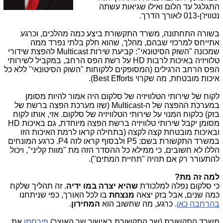
התגלגל עד הלום ואילו שגיאות עשתה
נטוויז'ן-013 לאורך הדרך.
בשורה התחתונה, משרד התקשורת ביצע כמה מהלכים, וכרגע
אתייחס למרכזי שבהם, מהלך, שהוא חלק בלתי נפרד ממה
שמכונה "השוק הסיטונאי": קביעת שירות Multicast להפצת שידורי
טלוויזיה באיכות לרבות HD על רשת הפס הרחב, במקביל לשירותי
הפס הרחב הרגילים (המסופקים ללקוחות "השוק הסיטונאי" ללא כל
איכות מובטחת, מה שקרוי Best Efforts).
לקוח של שירותי הטלוויזיה של סלקום היה אמור להיות מסומן
במערכת ההפצה של ה-Multicast (שזו מערכת הפצה ברשת של
בזק) כלקוח המנוי על שירותי הטלוויזיה של סלקום. אזי, אותו לקוח
מסומן יקבל שירותי טלוויזיה ברשת הפצה מיוחדת, גם באיכות HD
ובאיכות מובטחת קצה לקצה (בתחילה קראו לרמת האיכות הזו
במשרד התקשורת בשם: P5 ולבסוף קראו לזה P4. כרגע המונחים
הללו לא חשובים, כי ממילא כל ההסדר הזה מת "מוות קליני", ויכול
להתעורר רק אם תהיה "תחיית המתים").
למה זה מת?
כי סלקום נפלה למלכודת
שהיא יצרה במו ידיה
. זה תהליך שלקח
כמה שנים, אבל בזק יצאה
מנצחת
בו לכל האורך, כפי שניתחנו
בהרחבה כאן
. כרגע, מה שחשוב הוא
המחירון
.
משרד התקשורת (שר התקשורת באישור שר האוצר)
פירסמו
את