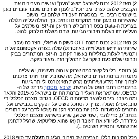
2
) מאז 2012 נכנס לישראל מושג "הענן" ואנשים מעבירים את
הקבצים שלהם לצרכי גיבוי וכיו"ב לענן ויש רבים שכבר עובדים בענן
ביישומים רבים, בין במסגרת העבודה שלהם ובין משום
שהשירותים בענן יותר מתקדמים ונוחים. כך, החלה עלייה תלולה
בצריכת ה-Data בפס הרחב לשירותי ענן וה-ISP משלמים על
העלייה הזו בעלות חיבורי הג'יגות, שהם משלמים לבזק ולהוט.
3
) מאז 2012 נכנס המונח OTT לשוק הישראלי, והצריכה (עקב
שירותי הווידיאו והטלוויזיה באינטרנט) עולה בצורה אקספוננציאלית
ותמשיך לעלות בתלילות בעשור הקרוב. ה-ISP המתחרים בבזק
ובהוט ישלמו כעת ביוקר על התהליך הזה. מאוד ביוקר.
4
) בנוסף, בלי כל קשר למה שבזק או הוט תעשינה, יש עלייה
מתמדת ברמת החיים בישראל, מה שמוביל יותר ויותר צרכנים
לצרוך יותר מידע ושירותים מרשת האינטרנט וליותר ג'יגות
בחיבורים רחבי הפס על הרשת.
יש כאן מסמך
מרתק של ה-
OECD, שמתאר את העלייה ברמת החיים בישראל מ-2015 והלאה
ומה מצבנו ביחס לשאר מדינות ה-OECD. בגדול: מצבנו הכלכלי די
טוב, אפילו מעולה. צריך להסתכל פשוט על הפקקים בכבישים ועל
התורים למסעדות ולחנויות במרכזי הקניות (שלא לדבר על התורים
בנתב"ג), כדי להבין, שמי שטוען, שרע בישראל ומצבנו הכלכלי
מידרדר, לא יודע את העובדות (או שהוא פוליטקאי, שרגיל לתחמן
את שומעיו וחסידיו השוטים...).
מכל הסיבות הללו, הצריכה של חיבורי הג'יגות
תעלה
עד סוף 2018