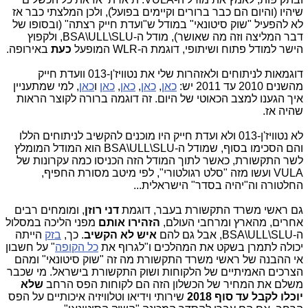
שיהיו (והיום הם כבר ברורים וקיימים בפועל), ולכן המלצתי כבר אז
לא להפעיל "שוק סיטונאי" במודל ש"ועדת חייק רצתה" (ובסופו של
דבר המליצה וזה מה שאושר), מודל ה-BSA\ULL\SLU, ולקפוץ
הישר למודל פתוח ושיתופי, דוגמת ה-WLR המופעל
כעת
באירופה.
דוגמאות לניתוחים ולאזהרות שלי את נטוויז'ן-013 וועדת חייק
מהשנים 2010 עד 2011 יש:
כאן
,
כאן
,
כאן
,
כאן
ו
כאן
, למי שמתעניין
איך הגענו למצב הכאוטי של היום. זה דוגמה ברורה לקוצר הראות
שהיה אז.
לא נטוויז'ן-013 ולא ועדת חייק היו מוכנים להקשיב לניתוחים הללו
והם הסכימו בסוף, שמודל ה-BSA\ULL\SLU הוא המודל המומלץ
לשר התקשורת, כאשר לתוך המודל הזה הכניסו כמה עקרונות של
VULA ועשו מזה "סלט רגולטורי", לפי מיטב מסורת החפיף,
החלטורה וה"יהיה בסדר" הישראלית...
גם ראשי משרד התקשורת בעבר, דוגמת
דני רוזן
, ומומחים רבים
אחרים, מהארץ ומרחבי העולם,
הזהירו אותם
מפני הליכה במסלול
ה-BSA\ULL\SLU, אבל גם להם
איש לא הקשיב
. כך,
בזק
הייתה
יכולה לתמרן בשקט את המהלכים ו"לגרוף את
כל הקופה
" על חשבון
אי ההבנה של ראשי משרד התקשורת מה זה "שוק סיטונאי" ומהם
הצרכים האמיתיים של הלקוחות ושוק התקשורת בישראל. מי שכבר
משלם את המחיר של הכשלון הזה הם לקוחות הפס הרחב
שלא
יוכלו לקבל עד סוף 2018
שירותי וידיאו וטלוויזיה איכותיים על הפס