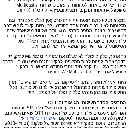
שידור של סרט
אחד
ללקוחותיה. זאת, כי שירות ה-Multicast
משכפל
את
אותו תוכן בו זמנית
ומפיץ אותו
לכל
הלקוחות.
במציאות, לא כולם רואים את אותו סרט (אין בכלל מצב כזה, וגם
הלקוחות לא צורכים סרט אחד בחודש). לכן, היות וקשה לנחש דבר
דמיוני כזה, הצגתי מספר סתמי וצנוע יותר, של
10 מיליארד ש"ח
לחודש
, רק לצורך ההמחשה (מספר "מצוץ מהאצבע", בדיוק כמו
כל המספרים שמשרד התקשורת הכניס למחירון של "השוק
הסיטונאי"), המחשה לאן הנושא הזה יכול להמריא...
כך או כך, סלקום יכולה לא לשלם את עלות ה-Multicast לבזק, רק
בדרך אחת: לפנות לבית המשפט ולבקש "הגנה מפני נושים", בדרך
לפשיטת רגל... זה יקרה
מיד
אחרי החודש הראשון בו תבקש
להפעיל את שירות ה-Multicast ללקוחותיה.
היות ואני לא חושד, שמנהלי סלקום הם "מתאבדים שיעים", מהן
החלופות העומדות בפניהם? התשובה: אין להם חלופות, כי בכל
החלופות, גם בהן מנהלי סלקום נפלו "על הפנים" וחזק.
התרגיל: הסדר תשלומי הג'יגות וה-OTT
כבר
היום
, עוד לפני הסדר "השוק הסיטונאי", כל ה-ISP ובמיוחד
הגדולים משלמים על רוחבי פס של תעבורת OTT
שאינה שלהם,
לבזק ולהוט
. דוגמה בולטת: לסלקום
יש שירות טלוויזיה
על
האינטרנט, אולם, ספקית האינטרנט הקווי של סלקום (נטוויז'ן-013),