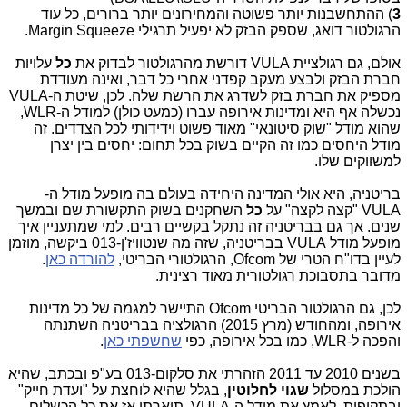
3
) ההתחשבנות יותר פשוטה והמחירונים יותר ברורים, כל עוד
הרגולטור דואג, שספק הבזק לא יפעיל תרגילי Margin Squeeze.
אולם, גם רגולציית VULA דורשת מהרגולטור לבדוק את
כל
עלויות
חברת הבזק ולבצע מעקב קפדני אחרי כל דבר, ואינה מעודדת
מספיק את חברת בזק לשדרג את הרשת שלה. לכן, שיטת ה-VULA
נכשלה אף היא ומדינות אירופה עברו (כמעט כולן) למודל ה-WLR,
שהוא מודל "שוק סיטונאי" מאוד פשוט וידידותי לכל הצדדים. זה
מודל היחסים כמו זה הקיים בשוק בכל תחום: יחסים בין יצרן
למשווקים שלו.
בריטניה, היא אולי המדינה היחידה בעולם בה מופעל מודל ה-
VULA "קצה לקצה" על
כל
השחקנים בשוק התקשורת שם ובמשך
שנים. אך גם בבריטניה זה נתקל בקשיים רבים. למי שמתעניין איך
מופעל מודל VULA בבריטניה, שזה מה שנטוויז'ן-013 ביקשה, מוזמן
לעיין בדו"ח הטרי של Ofcom, הרגולטורי הבריטי,
להורדה כאן
.
מדובר בתסבוכת רגולטורית מאוד רצינית.
לכן, גם הרגולטור הבריטי Ofcom התיישר למגמה של כל מדינות
אירופה, ומהחודש (מרץ 2015) הרגולציה בבריטניה השתנתה
והפכה ל-WLR, כמו בכל אירופה, כפי
שחשפתי כאן
.
בשנים 2010 עד 2011 הזהרתי את סלקום-013 בע"פ ובכתב, שהיא
הולכת במסלול
שגוי לחלוטין
, בגלל שהיא לוחצת על "ועדת חייק"
ובתקיפות, לאמץ את מודל ה-VULA. תיארתי אז את כל הכשלים