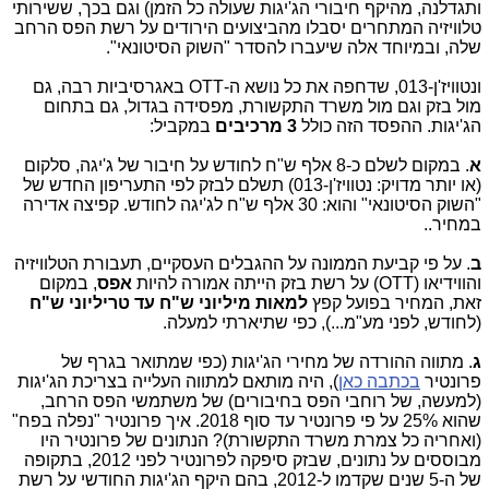
ותגדלנה, מהיקף חיבורי הג'יגות שעולה כל הזמן) וגם בכך, ששירותי
טלוויזיה המתחרים יסבלו מהביצועים הירודים על רשת הפס הרחב
שלה, ובמיוחד אלה שיעברו להסדר "השוק הסיטונאי".
ונטוויז'ן-013, שדחפה את כל נושא ה-OTT באגרסיביות רבה, גם
מול בזק וגם מול משרד התקשורת, מפסידה בגדול, גם בתחום
הג'יגות. ההפסד הזה כולל
3 מרכיבים
במקביל:
א
. במקום לשלם כ-8 אלף ש"ח לחודש על חיבור של ג'יגה, סלקום
(או יותר מדויק: נטוויז'ן-013) תשלם לבזק לפי התעריפון החדש של
"השוק הסיטונאי" והוא: 30 אלף ש"ח לג'יגה לחודש. קפיצה אדירה
במחיר..
ב
. על פי קביעת הממונה על ההגבלים העסקיים, תעבורת הטלוויזיה
והווידיאו (OTT) על רשת בזק הייתה אמורה להיות
אפס
, במקום
זאת, המחיר בפועל קפץ
למאות מיליוני ש"ח עד טריליוני ש"ח
(לחודש, לפני מע"מ...), כפי שתיארתי למעלה.
ג
. מתווה ההורדה של מחירי הג'יגות (כפי שמתואר בגרף של
פרונטיר
בכתבה כאן
), היה מותאם למתווה העלייה בצריכת הג'יגות
(למעשה, של רוחבי הפס בחיבורים) של משתמשי הפס הרחב,
שהוא 25% על פי פרונטיר עד סוף 2018. איך פרונטיר "נפלה בפח"
(ואחריה כל צמרת משרד התקשורת)? הנתונים של פרונטיר היו
מבוססים על נתונים, שבזק סיפקה לפרונטיר לפני 2012, בתקופה
של ה-5 שנים שקדמו ל-2012, בהם היקף הג'יגות החודשי על רשת