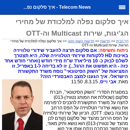
Telecom News - איך סלקום נפ...
איך סלקום נפלה למלכודת של מחירי
הג'יגות, שירות Multicast וה-OTT
דף הבית
>>
חדשות
>>
חדשות השוק הקווי
>> איך סלקום נפלה למלכודת של מחירי
הג'יגות, שירות Multicast וה-OTT
ניתוח וחשיפה:
אם סלקום תרצה להעביר שידורי טלוויזיה
באיכות HD ללקוחות שירותי הטלוויזיה שלה, היא תצטרך
לשלם לבזק כ- 10 מיליארד ש"ח מידי חודש (ואחרי חודש אחד
כזה - היא תפשוט את הרגל...). זו לא בדיחה ל-1 באפריל, זו
המציאות של "השוק הסיטונאי" נוסח משרד התקשורת
הישראלי. איך הגענו למצב האבסורדי הזה?
מאת:
אבי וייס
, 8.3.15, 11:50
במסגרת הסדרי "השוק הסיטונאי", חברת
סלקום (שכוללת את המותג נטוויז'ן-013)
לחצה על משרד התקשורת להכניס לרפורמה
את נושא שידורי הטלוויזיה על הפס הרחב
(מכונה בשם: OTT). הכיוון של שירותי טלוויזיה
על הפס הרחב מהצד של סלקום (קודם לכן
מהצד של נטוויז'ן-013) הוא נושא ותיק מאוד,
שבהמשך הכתבה ננתח אותו איך הוא