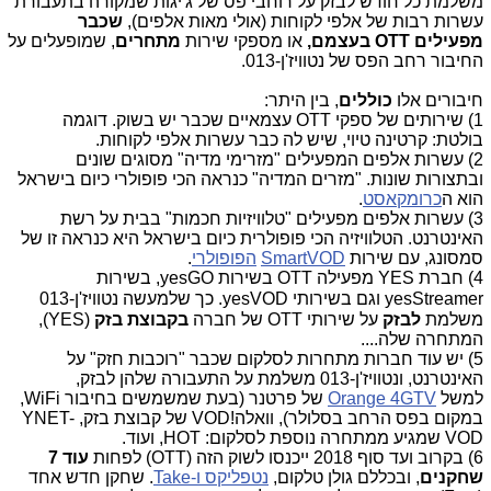
משלמת כל חודש לבזק על רוחבי פס של ג'יגות שמקורה בתעבורת
עשרות רבות של אלפי לקוחות (אולי מאות אלפים),
שכבר
מפעילים OTT
בעצמם,
או מספקי שירות
מתחרים
, שמופעלים על
החיבור רחב הפס של נטוויז'ן-013.
חיבורים אלו
כוללים
, בין היתר:
1) שירותים של ספקי OTT עצמאיים שכבר יש בשוק. דוגמה
בולטת: קרטינה טיוי, שיש לה כבר עשרות אלפי לקוחות.
2) עשרות אלפים המפעילים "מזרימי מדיה" מסוגים שונים
ובתצורות שונות. "מזרים המדיה" כנראה הכי פופולרי כיום בישראל
הוא ה
כרומקאסט
.
3) עשרות אלפים מפעילים "טלוויזיות חכמות" בבית על רשת
האינטרנט. הטלוויזיה הכי פופולרית כיום בישראל היא כנראה זו של
סמסונג, עם שירות
SmartVOD
הפופולרי
.
4) חברת YES מפעילה OTT בשירות yesGO, בשירות
yesStreamer
וגם בשירותי yesVOD. כך שלמעשה נטוויז'ן-013
משלמת
לבזק
על שירותי OTT של חברה
בקבוצת בזק
(YES),
המתחרה שלה....
5) יש עוד חברות מתחרות לסלקום שכבר "רוכבות חזק" על
האינטרנט, ונטוויז'ן-013 משלמת על התעבורה שלהן לבזק,
למשל
Orange 4GTV
של פרטנר (בעת שמשמשים בחיבור WiFi,
במקום בפס הרחב בסלולר), וואלה!VOD של קבוצת בזק, YNET-
VOD שמגיע ממתחרה נוספת לסלקום: HOT, ועוד.
6) בקרוב ועד סוף 2018 ייכנסו לשוק הזה (OTT) לפחות
עוד 7
שחקנים
, ובכללם גולן טלקום,
נטפליקס ו-Take
. שחקן חדש אחד