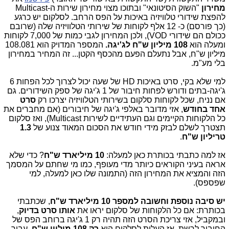
מחירון
"השוק הסיטונאי" ובתוכו מצוי מחירון שירות ה-Multicast
להפצת שידורי טלוויזיה באיכות על הפס הרחב. לסלקום יש כרגע
(כך פורסם) כ- 12 אלף לקוחות של שירותי הטלוויזיה שלה (שרובם
ככולם הם שידורי VOD), ולכן המחירון לגבי כמות של 7,000 לקוחות
ומעלה הוא
108 מיליון ש"ח לג'יגה.
המספר המדויק הוא 108.081
מיליון ש"ח, אבל נתעלם הפעם מהכסף הקטן... זה המחיר במחירון
בלי מע"מ.
למי שלא בקי, סרט באיכות HD של שעה יכול לצרוך לכל הפחות 6
ג'יגה-בתים ודורש לפחות חיבור של 1 ג'יגה של ספק השידורים. גם
אם נניח, שכל לקוחות סלקום בשירותי הטלוויזיה יצרכו רק
סרט
אחד
בחודש
, אזי מדובר באלפי ג'יגה של חיבורים (אם מחברים את
כל הלקוחות הקיימים וגם העתידיים לשירות Multicast), ואז סלקום
תצטרך לשלם לבזק מידי חודש את הסכום המאוד צנוע של
1.3
טריליון ש"ח
.
אז למה כתבתי בכותרת כאן למעלה:
10 מיליארד ש"ח
? כדי שלא
אראה בעיני הקוראים כיותר מדי מעופף, כמו מי שחתם על המסמך
הזה והמציא את המחירון הזה (התמונה שלו כאן למעלה, למי
שפספס).
יש סיבה נוספת וחשובה למספר 10 מיליארד ש"ח
, שכתבתי
בכותרת: אם כל הלקוחות של סלקום יראו את
אותו סרט בדיוק
,
ובמקביל, אזי צריכת הסרט הזה תהיה רק 1 ג'יגה ברוחב הפס של
החיבור לרשת. אז העלות לסלקום היא
רק 108 מיליון ש"ח,
עבור