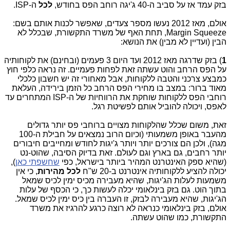
בזק עמד אז על סביב ה-40 ג'יגה רוחב הפס בחודש,
לכל
ה-ISP.
אולם, מאז 2012 נעשו מספר צעדים, שאפשר לכנות אותם בשם:
Margin Squeeze, תחת האף של משרד התקשורת, שבכלל לא
הבין (ועדיין לא מבין) את הנושא:
1
) בזק שדרגה מאז 2012 ועד היום 3 פעמים (ובחינם) את לקוחותיה
על הפס הרחב והוט עשתה זאת לפחות פעמיים. זה נראה כלפי חוץ
כמבצע צרכני והטבה ללקוחות, אבל מאחורי זה יש חשבון כלכלי
מאוד ברור: במצב בו מחירי הפס הרחב כל הזמן בירידה, העלאת
רוחבי הפס ללקוחות שוחקת את הרווחיות של ה-ISP המתחרים עד
לאפס, ויכולה להוביל אותם לפשיטת רגל.
זאת, משום שכלל שהלקוחות מצויים ברוחבי פס יותר גדולים
מהעבר באופן משמעותי (וכיום הרוב נמצאים על חבילת ה-100
מגה), ולכן הם צורכים יותר ויותר ג'יגות לחודש ומחייבים חיבורים
יותר רחבים, גם בארץ וגם לעולם. זאת בדיוק הסיבה, שהוט-נט
(שהיא ספק האינטרנט המהיר ביותר בישראל, כפי
שחשפתי כאן
),
יכולה להציע ללקוחותיה אינטרנט ב-20 ש"ח
לכל מהירות
, כי אין
משמעות לעלות הג'יגות, שהיא מעבירה מכיס ימין לכיס שמאל
בתוך הוט. גם בזק בינלאומי יכלה לעשות כך, כי הכסף של עלות
הג'יגות, שהיא מעבירה לבזק, זו העברה בין כיס ימין לכיס שמאל.
אולם, בזק בינלאומי כנראה לא רוצה כרגע להרגיז את משרד
התקשורת, כמו שהוט עשתה.