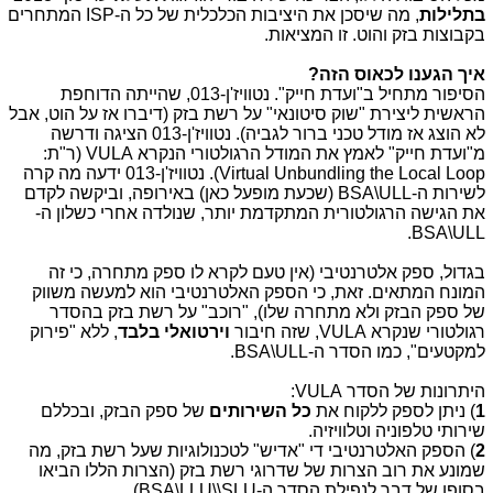
בתלילות
, מה שיסכן את היציבות הכלכלית של כל ה-ISP המתחרים
בקבוצות בזק והוט. זו המציאות.
איך הגענו לכאוס הזה?
הסיפור מתחיל ב"ועדת חייק". נטוויז'ן-013, שהייתה הדוחפת
הראשית ליצירת "שוק סיטונאי" על רשת בזק (דיברו אז על הוט, אבל
לא הוצג אז מודל טכני ברור לגביה). נטוויז'ן-013 הציגה ודרשה
מ"ועדת חייק" לאמץ את המודל הרגולטורי הנקרא VULA (ר"ת:
Virtual Unbundling the Local Loop). נטוויז'ן-013 ידעה מה קרה
לשירות ה-BSA\ULL (שכעת מופעל כאן) באירופה, וביקשה לקדם
את הגישה הרגולטורית המתקדמת יותר, שנולדה אחרי כשלון ה-
BSA\ULL.
בגדול, ספק אלטרנטיבי (אין טעם לקרא לו ספק מתחרה, כי זה
המונח המתאים. זאת, כי הספק האלטרנטיבי הוא למעשה משווק
של ספק הבזק ולא מתחרה שלו), "רוכב" על רשת בזק בהסדר
רגולטורי שנקרא VULA, שזה חיבור
וירטואלי בלבד
, ללא "פירוק
למקטעים", כמו הסדר ה-BSA\ULL.
היתרונות של הסדר VULA:
1
) ניתן לספק ללקוח את
כל השירותים
של ספק הבזק, ובכללם
שירותי טלפוניה וטלוויזיה.
2
) הספק האלטרנטיבי די "אדיש" לטכנולוגיות שעל רשת בזק, מה
שמונע את רוב הצרות של שדרוגי רשת בזק (הצרות הללו הביאו
בסופו של דבר לנפילת הסדר ה-BSA\LLU\\SLU)