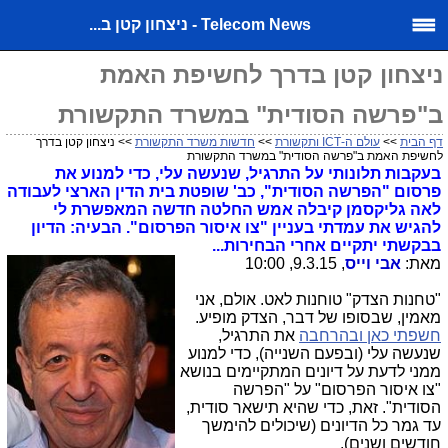
Telecom News - ניצחון קטן ב...
ניצחון קטן בדרך לחשיפת האמת
ב"פרשה הסודית" במשרד התקשורת
דף הבית
>>
עולם ה-ICT ותקשורת
>>
חדשות משרד התקשורת
>> ניצחון קטן בדרך
לחשיפת האמת ב"פרשה הסודית" במשרד התקשורת
בעקבות תלונותי על התרגיל, שנעשה עלי, כדי למנוע את
פרסום "הפרשה הסודית", כב' שופטת בית הדין הארצי לעבודה
לאה גליקסמן קיבלה אמש החלטה חדשה המאפשרת לי
להגיש את עמדתי בעניין "צו איסור הפרסום". הבעיה: הדיון
בבקשתי יתקיים אחרי הבחירות...
מאת:
אבי וייס
, 9.3.15, 10:00
"טחנות הצדק" טוחנות לאט. אולם, אני
מאמין, שבסופו של דבר, הצדק מופיע.
חשפתי כאן ובהרחבה
את התרגיל,
שנעשה עלי (ובפעם השנייה), כדי למנוע
ממני לדעת על דיונים המתקיימים בנושא
"צו איסור הפרסום" על "הפרשה
הסודית". זאת, כדי שהיא תישאר סודית,
עד גמר כל הדיונים (שיכולים להימשך
חודשים ושנים).