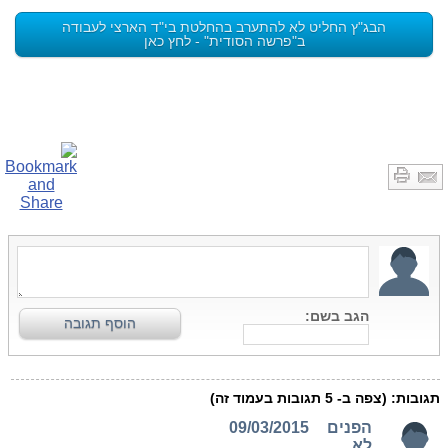
הבג"ץ החליט לא להתערב בהחלטת בי"ד הארצי לעבודה
ב"פרשה הסודית" - לחץ כאן