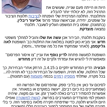
היות וזו הייתה פעם שנייה, שעושים את
התרגיל הזה, לא יכולתי יותר להבליג
והתלוננתי. התלונה המרכזית שלי הופנתה ל
נציבות
תלונות הציבור
על שופטים, יחידה, שבראשה עומד פרופ'
אליעזר ריבלין
,
(בתמונה), שופט בית המשפט העליון לשעבר. תלונתי
נמצאה
מוצדקת
.
בעקבות תלונתי, הבירור אכן
עשה את שלו
והוביל למהלך משפטי
חדש
. אני מביא כאן למטה במלואה את החלטת כב' השופטת
לאה
גליקסמן
, (לאחר שמחקתי את כל מה שמיותר...וחסוי).
השופטת למעשה פתחה
לדיון נוסף
את עניין "צו איסור הפרסום"
ומאפשרת לי להגיש את עמדתי ולקיים על זה דיון
מחודש
.
הבעיה
: הדיון המחודש יתקיים ב-1.4.15, הרחק אחרי הבחירות, כך
שכל החלטה, שלא תהיה, השפעה על הבחירות כבר לא תהיה לה...
בכל מקרה, שתלתי
מספיק
רמזים
בכמה
מקומות
(עם תמונות)...
לסיכום עד כאן: אין בליבי ספק, שהפרסום של הפרשה הזו
(שמתעניינים בה כיום רבים), ייעשה במוקדם או במאוחר. אין
אפשרות להסתיר דברים כאלה לאורך זמן. אני גם מקווה, שיהיה
האומץ למי מהצדדים המעורבים בפרשה,
לגשת למשטרה
ואפילו
היום ולהגיש תלונה, כדי שתיפתח חקירה מלאה בסיפור הזה. כי בלי
חקירה מלאה של גוף המוסמך לחקור בעניינים הללו (משטרת