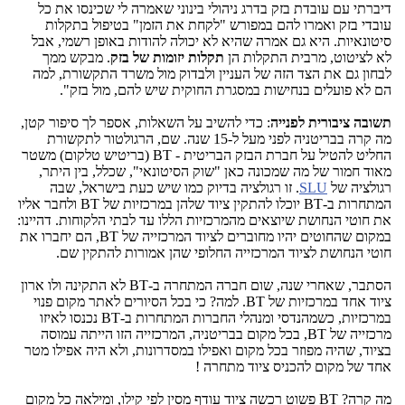
דיברתי עם עובדת בזק בדרג ניהולי בינוני שאמרה לי שכינסו את כל
עובדי בזק ואמרו להם במפורש "לקחת את הזמן" בטיפול בתקלות
סיטונאיות. היא גם אמרה שהיא לא יכולה להודות באופן רשמי, אבל
לא לציטוט, מרבית התקלות הן
תקלות יזומות של בזק
. מבקש ממך
לבחון גם את הצד הזה של העניין ולבדוק מול משרד התקשורת, למה
הם לא פועלים בנחישות במסגרת החוקית שיש להם, מול בזק".
תשובה ציבורית לפנייה
: כדי להשיב על השאלות, אספר לך סיפור קטן,
מה קרה בבריטניה לפני מעל ל-15 שנה. שם, הרגולטור לתקשורת
החליט להטיל על חברת הבזק הבריטית - BT (בריטיש טלקום) משטר
מאוד חמור של מה שמכונה כאן "שוק הסיטונאי", שכלל, בין היתר,
רגולציה של
SLU
. זו רגולציה בדיוק כמו שיש כעת בישראל, שבה
המתחרות ב-BT יוכלו להתקין ציוד שלהן במרכזיות של BT ולחבר אליו
את חוטי הנחושת שיוצאים מהמרכזיות הללו עד לבתי הלקוחות. דהיינו:
במקום שהחוטים יהיו מחוברים לציוד המרכזייה של BT, הם יחברו את
חוטי הנחושת לציוד המרכזייה החלופי שהן אמורות להתקין שם.
הסתבר, שאחרי שנה, שום חברה המתחרה ב-BT לא התקינה ולו ארון
ציוד אחד במרכזיות של BT. למה? כי בכל הסיורים לאתר מקום פנוי
במרכזיות, כשמהנדסי ומנהלי החברות המתחרות ב-BT נכנסו לאיזו
מרכזייה של BT, בכל מקום בבריטניה, המרכזייה הזו הייתה עמוסה
בציוד, שהיה מפוזר בכל מקום ואפילו במסדרונות, ולא היה אפילו מטר
אחד של מקום להכניס ציוד מתחרה !
מה קרה? BT פשוט רכשה ציוד עודף מסין לפי קילו, ומילאה כל מקום