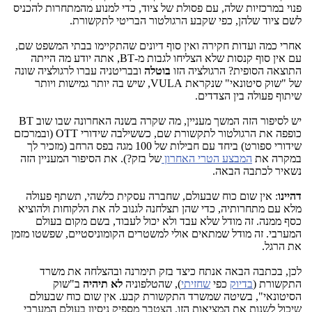
פנוי במרכזיות שלה, עם פסולת של ציוד, כדי למנוע מהמתחרות להכניס
לשם ציוד שלהן, כפי שקבע הרגולטור הבריטי לתקשורת.
אחרי כמה ועדות חקירה ואין סוף דיונים שהתקיימו בבתי המשפט שם,
עם אין סוף קנסות שלא הצליחו לגבות מ-BT, אתה יודע מה הייתה
התוצאה הסופית? הרגולציה הזו
בוטלה
ובבריטניה עברו לרגולציה שונה
של "שוק סיטונאי" שנקראת VULA, שיש בה יותר גמישות ויותר
שיתוף פעולה בין הצדדים.
יש לסיפור הזה המשך מעניין, מה שקרה בשנה האחרונה שבו שוב BT
כופפה את הרגולטור לתקשורת שם, כששילבה שידורי OTT (ובמרכזם
שידורי ספורט) ביחד עם חבילות של 100 מגה בפס הרחב (מזכיר לך
במקרה את
המבצע הטרי האחרון
של בזק?). את הסיפור המעניין הזה
נשאיר לכתבה הבאה.
דהיינו
: אין שום כוח שבעולם, שחברה עסקית כלשהי, תשתף פעולה
מלא עם מתחרותיה, כדי שהן תצלחנה לגנוב לה את הלקוחות ולהוציא
כסף ממנה. זה מודל שלא עבד ולא יכול לעבוד, בשם מקום בעולם
המערבי. זה מודל שמתאים אולי למשטרים הקומוניסטיים, שפשטו מזמן
את הרגל.
לכן, בכתבה הבאה אנתח כיצד בזק תימרנה ובהצלחה את משרד
התקשורת (
בדיוק
כפי
שחזיתי
), שהטלפוניה
לא תיהיה
ב"שוק
הסיטונאי", בשיטה שמשרד התקשורת קבע. אין שום כוח שבעולם
שיכול לשנות את המציאות הזו. הצטבר מספיק ניסיון בעולם המערבי