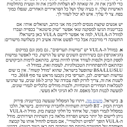
כדי להבין את זה. זה שאתה לא הצלחת להבין את זה וטעית בהחלטות
האישיות שלך, זו בעיה שלך ושל כל הפראיירים האחרים, שנפלו כמוך
בפח. צר לי עליך. איש לא יכול לעזור לך.
יש אנשים שקצת מנסים להבין מה אני כותב, ושואלים אותי: אם
בבריטניה הגיעו למסקנה שאי אפשר "שוק סיטונאי" בכפייה ועברו
למודל ה-VULA, למה אי אפשר ליישם VULA כאן בישראל?
התשובה די מורכבת אבל כדי לפשט אותה אשיב רק בשלושה מישורים:
א
. במודל ה-VULA יש "גמישות תעריפים", גם בזמן וגם במיקום
(הגיאוגרפי) וגם בשירותים השונים שיש על הרשת, כדי לאפשר גמישות
לספק הבזק ולנסות לעודד אותו להיות גמיש, בהתאם לרמות הביקושים
ובהתאם להתפתחויות הטכנולוגיות. לעומת זאת, במודל ה-
BSA/LLU/SLU שהופעל בישראל, שהוא "מודל קשוח". אין בו שום
גמישות תעריפים. לכן, תעריפי בזק נקבעו מראש עד סוף 2018. כדי
לשנות את זה, צריך לזרוק לפח עבודה של קרוב ל-10 שנים, עד שהגיעו
לטבלאות המחירים הנוכחיות, ולבנות מודלים כלכליים לגמרי שונים,
למעשה לבנות הכל מאפס. זה לא הגיוני ולא מעשי.
ב
. בישראל,
משום מה
, ויתרו על המסלול שנעשה בבריטניה: פירוק
חברת הבזק - BT לחברת תשתיות ולחברת שירותים. בישראל, הלכו
במסלול לגמרי הפוך, של איחוד כל חלקי קבוצת בזק. מודל ה-VULA
ניתן ליישום קל יותר כשיש הפרדה מלאה בין תשתיות ושירותים. מודל
ה-VULA הופך "לסיוט רגולטורי", אם מנסים להחיל אותו על קבוצה
מאוחדת של תקשורת (דגמת מה שתהיה בזק כאן בעוד כשנה). דהיינו: