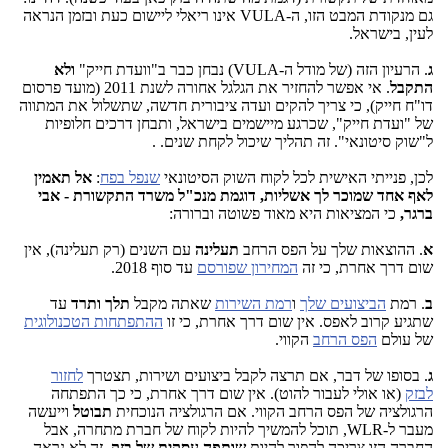
גם מנקודת המבט הזו, ה-VULA אינו ריאלי ליישום כעת ובזמן הנראה
לעין, בישראל.
ג
. הרעיון הזה (של מודל ה-VULA) נבחן כבר ב"וועדת חייק"
ולא
התקבל
. אי אפשר להחזיר את הגלגל אחורה לשנת 2011 (מועד פרסום
דו"ח חייק), כי צריך להקים ועדה ציבורית חדשה, שתשלול את המתווה
של "ועדת חייק", שכרגע מיישמים בישראל, ותבחן דרכים חלופיות
ל"שוק סיטונאי". זה תהליך שיכול לקחת שנים. .
לכן, פנייתי האישית לכל לקוח השוק הסיטונאי
שנפל בפח
:
אל תאמין
לאף אחד שמוכר לך אשליות, דוגמת מנכ"ל משרד התקשורת - אבי
ברגר,
כי המציאות היא מאוד פשוטה וברורה:
א
. ההוצאות שלך על הפס הרחב
תעלינה
עם השנים (רק תעלינה), אין
שום דרך אחרת, כי זה
המחירון שפורסם
עד סוף 2018.
ב
. רמת
הביצועים שלך
ו
רמת השירות
שאתה מקבל
תלך ותרד
עד
שתגיע קרוב לאפס. אין שום דרך אחרת, כי זו
ההתפתחות הטכנולוגית
של עולם
הפס הרחב
הקווי.
ג
. בסופו של דבר, אם תרצה לקבל ביצועים ושירות, תצטרך
לחזור
לבזק
(או אולי לעבור להוט). אין שום דרך אחרת, כי כך התפתחה
הרגולציה של הפס הרחב הקווי. אם הרגולציה הנוכחית
תבוטל
וייעשה
מעבר ל-WLR, תוכל להמשיך להיות לקוח של חברת מתחרה, אבל
החברה הזו צריכה להפוך להיות
שותפה עסקית של בזק
. זה לא נראה