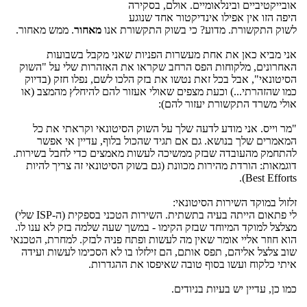
אובייקטיביים ובינלאומיים. אולם, בסקירה
היפה הזו אין אפילו אינדיקטור אחד שנוגע
לשוק התקשורת. מדוע? כי בשוק התקשורת אנו
מאחור
. ממש מאחור.
אני מביא כאן את אחת מעשרות הפניות שאני מקבל בשבועות
האחרונים, מלקוחות הפס הרחב שקראו את האזהרות שלי על "השוק
הסיטונאי", אבל בכל זאת נטשו את בזק הלכו לשם, נפלו חזק (בדיוק
כמו שהזהרתי...) וכעת מצפים שאולי אעזור להם להיחלץ מהמצב (או
אולי משרד התקשורת יעזור להם):
"מר וייס. אני מודע לדעה שלך על השוק הסיטונאי וקראתי את כל
המאמרים שלך בנושא. גם אם תגיד שהכול בלוף, עדיין אי אפשר
להתחמק מהעובדה שבזק ממשיכה לעשות מאמצים כדי לחבל בשירות.
דוגמאות: הורדת מהירות מכוונת (גם בשוק הסיטונאי זה צריך להיות
Best Efforts).
זלזול במוקד השירות הסיטונאי:
לי פתאום הייתה בעיה בתשתית. השירות הטכני בספקית (ה-ISP שלי)
מצלצל למוקד המיוחד שבזק הקימו - במשך שעה שלמה בזק לא ענו לו.
הוא חוזר אליי אומר שאין מה לעשות ופתח פניה לבזק. למחרת, הטכנאי
שוב צלצל אליהם, תפס אותם, הם זילזלו בו לא הסכימו לעשות ועידה
איתי כלקוח ועשו בסוף טובה שאיפסו את ההגדרות.
כמו כן, עדיין יש בעיות בניודים.