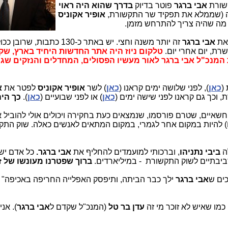
קשורת
אבי ברגר
פוטר בדיוק
בדרך שהוא היה ראוי
 (שממלא את תפקיד שר התקשורת,
אופיר אקוניס
 מה שהיה צריך להתרחש מזמן.
אבי ברגר
זה יותר משנה וחצי. יש באתר כ-130 כתבות, שרובן כ
רת, יום אחרי יום.
טלקום ניוז היה אתר החדשות היחיד בארץ, שק
 המנכ"ל אבי ברגר לאור מעשיו הפסולים, המחדלים והנזקים שג
(
כאן
), לפני שלושה ימים קראנו (
כאן
) לשר
אופיר אקוניס
לפטר את
א
וכך גם קראנו לפני שישה ימים (
כאן
) או לפני שבועיים (
כאן
).
כך הי
וחשאיים, שטרם פורסמו, שנמצאים כעת בחקירה ויכולים אולי להוביל 
ם) להיות במקום אחר לגמרי, במקום המתאים לאנשים כאלה. שוק הת
ה
ביבי נתניהו
, וברכותי למועמדים להחליף את
אבי ברגר.
כל אדם יש
ביבתיים לשוק התקשורת - במיליארדים.
ברוך שפטרנו מעונשו של ז
אבי
ברגר
ילך כבר הביתה, ותיפסק האפלייה החריפה באכיפה" 
 כמו שאיש לא זוכר מי זה
עדן בר טל
(המנכ"ל שקדם ל
אבי ברגר
). אני