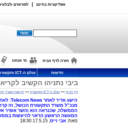
|
אפליקציות בחינם
לפורומים ולבלוגים
מי אנחנו
חזרה לדף הבית
חדשות
עולם ה-ICT ותקשורת
ביבי נתניהו הקשיב לקריאת Telecom News: פיטר לאלתר את אבי 
דף הבית
>>
עולם ה-ICT ותקשורת
>>
חדשות משרד הת
הישג אדי
מנכ"ל משרד התקשורת הכושל, זה קרה.
הממשלה, שכנראה הוא והשר אופיר אקונ
המעשה הראשון הראוי להיעשות בממ
מאת:
אבי וייס
, 17.5.15 18:30