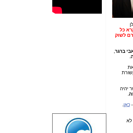
כולן
רא כל
רם לשוק
בי ברגר
,
ה
.
את
קשורת
ר יהיה
ה
.
-
כאן
.
 לא
שבוע טוב לכל
הגולשים באשר
הם!!!