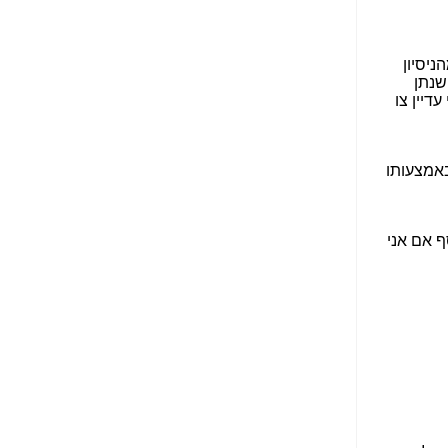
הפכו לפתע לטובת
הנאה שהיא מיסודות
עבירת השוחד? -
כאן
שערוריית הקנס הענק
על בזק וחשיפת
"תעודת הביטוח" של
נתניהו בתיק 4000 -
כאן
ערוץ 20: "תיק תפור":
אבי וייס חושף את
מחדלי "תיק 4000" -
כאן
התבלבלתם: גיא פלד
הפך את כחלון, גבאי
ואילת לחשודים
המרכזיים בתיק 4000 -
כאן
פצצות בתיק 4000:
האם היו בכלל
התנגדויות למיזוג
בזק-יס? -
כאן