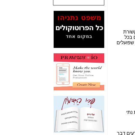
המסמכים בנושא בזק-
Yes (תיק 4000)
מוכיחים "תפירת תיק"
לאיש הלא נכון! -
כאן
עובדות ומסמכים
המוסתרים מהציבור:
האם ביבי כשר
תקשורת עזר לקב'
בזק? -
כאן
מה מקור ה-Fake
News שהביא לתפירת
תיק לביבי והעלמת
החשודים הנכונים -
כאן
אחת הרגליים של "תיק
4000 התפור"
התמוטטה היום
בניצחון (כפול) של בזק
-
כאן
איך כתבות מפנקות