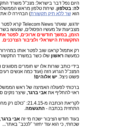
היום נפל דבר בישראל: מנכ"ל משרד הת
לה
:
בטלפון
. שיחת טלפון מראש הממשלה
הוא
שר ללא תיק תקשורת
) הבהירה לו את
יודגש, שאתר Telecom News קרא לפטר את
מצביעות על מעשיו הפסולים, שנעשו בשרש
הזמן, במשך חודשים ארוכים, לפטר את
התקשורת הישראלי ולציבור הצרכנים.
רק אתמול קראנו שוב לפטר אותו במהירות 
כמעשה
ראשון
שלו כשר במשרד התקשורת, 
בידי כותב שורות אלו יש חומרים מסווגים 
המנכ"ל הגרוע הזה (ועוד כמה אנשים רעי
פשוט ניצל.
יש אלוהים!
ברכותי לפעולה האמיצה של ראש הממשל
ראוי להחליף את
אבי ברגר,
שיצר נזקים ס
לקריאת הכתבה מ-21.4.15: "כולם רק מחכים ש
התחזית בכתבה -
התגשמה
.
בעוד חודש הציבור ישכח מי זה
אבי ברגר
,
שכחתי, כי הוא עוד יחזור "לככב" באתר...