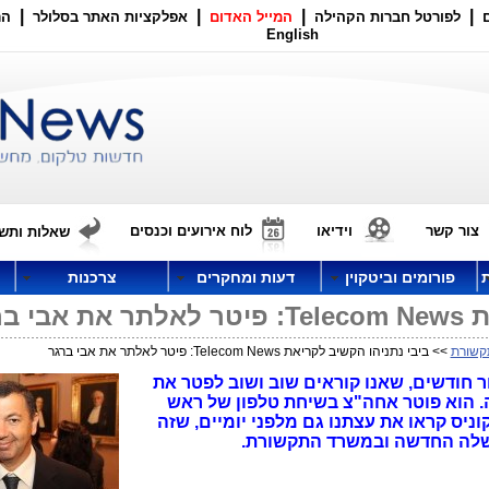
|
|
|
|
לפורטל חברות הקהילה
המייל האדום
אפלקציות האתר בסלולר
הר
English
צור קשר
וידיאו
לוח אירועים וכנסים
שאלות ותשו
פורומים וביטקוין
דעות ומחקרים
צרכנות
ברגר
קשורת
>> ביבי נתניהו הקשיב לקריאת Telecom News: פיטר לאלתר את אבי ברגר
ר לאתר Telecom News: לאחר חודשים, שאנו קוראים שוב ושוב לפטר את
 הוא פוטר אחה"צ בשיחת טלפון של ראש
יס קראו את עצתנו גם מלפני יומיים, שזה
שלה החדשה ובמשרד התקשורת.