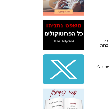
2" על תעלולי השר
משה כחלון -
כאן
המשך חשיפת הבלוף
ששמו "מהפיכת
הסלולר" ואיך מסרסים
את הנתונים לציבור -
כאן
סיכום ביקור בסיליקון
ואלי - למה 3 הגדולות
משקיעות ומפתחות
באותם תחומים -
כאן
שלמה פילבר (עד
לאחרונה מנכ"ל משרד
התקשורת) - עד
מדינה? הצחקתם
אותי! -
כאן
"יש אפליה בחקירה"?
חשיפה: למה השר
משה כחלון לא נחקר
עד היום? -
כאן