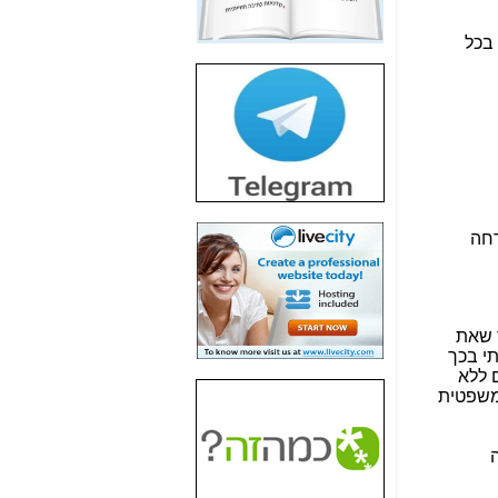
חשיפת חשד לשחיתות
הדומה לזו של "תיק
4000" אך בתחום
הסלולר -
כאן
חשיפת מה שלא
רוצים שתדעו בעניין
פריסת אנלימיטד
(בניחוח בלתי נסבל) -
כאן
חשיפה: איוב קרא
אישר לקבוצת סלקום
בדיוק מה שביבי אישר
ל-Yes ולבזק -
כאן
האם השר איוב קרא
היה צריך בכלל לחתום
על האישור, שנתן
לקבוצת סלקום? -
כאן
האם ביבי וקרא קבלו
בכלל תמורה עבור
ההטבות הרגולטוריות
שנתנו לסלקום? -
כאן