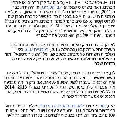
FTTH, אלא על FTTB\FTTC (סיבים עד קרן הרחוב, או פתחי
הבתים, ראה בשרטוט למעלה),
עם וקטורינג
. זה היה ידוע כבר
ב-2011, במיוחד אחרי שהרגולטור הבלגי היה הראשון, שביטל את
רגולציית ה-SLU וה-BSA בבלגיה כדי לאפשר לחברת הבזק שם
לפרוס וקטורינג עם סיבים עד לפתחי הבתים. אז בשביל מה בכלל
יש צורך להמליץ על מתווה של SLU ו"לבחון חלופות ופתרונות עם
השלטון המקומי ובעלי התשתית" כמו שהומלץ ע"י ועדת
חייק
, אם
הפתרון העתידי של בזק הוא בכלל
אחר לגמרי
?
לא רק שוועדת
חייק
טעתה, הטעות הזה נמשכת
עד היום
. שכן,
משרד התקשורת קבע (בתחילת 2015)
רגולציית SLU
בליווי
רגולציית תשתיות פאסיביות, כשלב שני של "השוק הסיטונאי",
תוך
התעלמות מוחלטת מהאזהרה, שוועדת חייק עצמה כתבה
בדו"ח שלה
.
לכן, אנו ניצבים היום במצב, שבו "השוק הסיטונאי" כביכול מצליח,
משום שמשרד התקשורת רואה רק מטר קדימה ומטעה את הציבור
ואת הצרכנים, שעברו לשוק הסיטונאי. אגב, אם בזק הייתה מבצעת
את התכניות שלה בזמן ומשדרגת לווקטורינג במהלך 2013 ו-2014,
בכלל לא היה צורך בכל הרגולציה שאנו מצויים בה כעת. אבל, את
הגלגל אי אפשר להחזיר לאחור.
כעת,
בזק
ממתינה
להורדת ההפרדה המבנית
מעליה וסיפור ביטול
המרכזיות והריגת ה-LLU
יחזור על עצמו שוב
. בזק תתקין ארונות
קטנים עם ציוד וקטורינג בכניסות לבתים או בקרן הרחוב, הלולאה