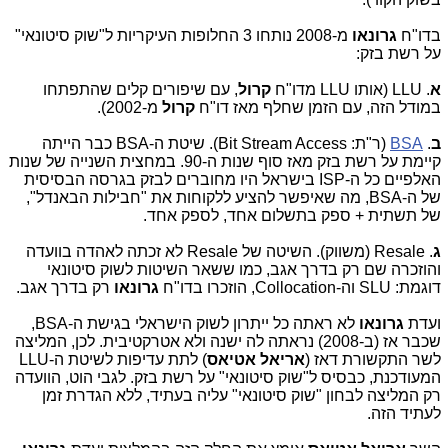
בדו"ח
גרונאו
מ-2008
נותחו 3 החלופות העיקריות ל"שוק סיטונאי"
על רשת בזק:
א
. LLU (אותו LLU מדו"ח
קרול
, עם שיפורים קלים שהתפתחו
במודל הזה, עם הזמן שחלף מאז דו"ח
קרול
מ-2002).
ב
.
BSA
(ר"ת: Bit Stream Access). שיטת ה-BSA כבר הייתה
קיימת על רשת בזק מאז סוף שנות ה-90. במחצית השנייה של שנות
האלפיים כל ה-ISP בישראל היו מחוברים לבזק בגרסה הבסיסית
של ה-BSA, מה שאיפשר להציע ללקוחות את "חבילות הבאנדל",
של תשתית + ספק בתשלום אחד, לספק אחד.
ג
. Resale (משווק). השיטה של Resale לא זכתה לאהדה בוועדה
והוזכרה שם רק בדרך אגב, כמו ששאר השיטות לשוק סיטונאי
דוגמת: SLU וה-Collocation, הוזכרו בדו"ח
גרונאו
רק בדרך אגב.
ועדת
גרונאו
לא ראתה כל ייתרון לשוק הישראלי בגישת ה-BSA,
שכבר אז (ב-2008) נראתה לה ישנה ולא אטרקטיבית. לכן, המליצה
לשר התקשורת דאז (
אריאל אטיאס
) לתת עדיפות לשיטת ה-LLU
המעודכנת, כבסיס ל"שוק סיטונאי" על רשת בזק. לגבי הוט, הוועדה
רק המליצה לבחון "שוק סיטונאי" עליה בעתיד, ללא הגדרת זמן
לעתיד הזה.