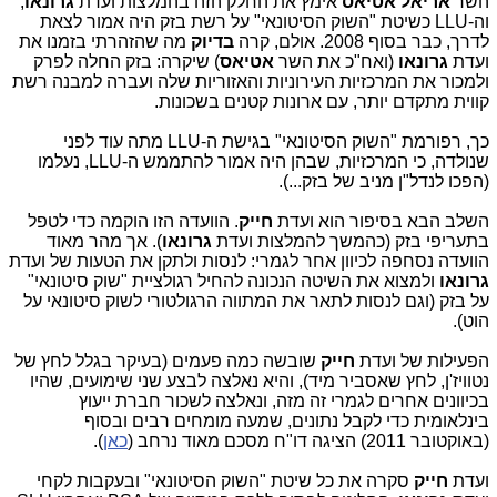
השר
אריאל אטיאס
אימץ את החלק הזה בהמלצות ועדת
גרונאו
,
וה-LLU כשיטת "השוק הסיטונאי" על רשת בזק היה אמור לצאת
לדרך, כבר בסוף 2008. אולם, קרה
בדיוק
מה שהזהרתי בזמנו את
ועדת
גרונאו
(ואח"כ את השר
אטיאס
) שיקרה: בזק החלה לפרק
ולמכור את המרכזיות העירוניות והאזוריות שלה ועברה למבנה רשת
קווית מתקדם יותר, עם ארונות קטנים בשכונות.
כך, רפורמת "השוק הסיטונאי" בגישת ה-LLU מתה עוד לפני
שנולדה, כי המרכזיות, שבהן היה אמור להתממש ה-LLU, נעלמו
(הפכו לנדל"ן מניב של בזק...).
השלב הבא בסיפור הוא ועדת
חייק
. הוועדה הזו הוקמה כדי לטפל
בתעריפי בזק (כהמשך להמלצות ועדת
גרונאו
). אך מהר מאוד
הוועדה נסחפה לכיוון אחר לגמרי: לנסות ולתקן את הטעות של ועדת
גרונאו
ולמצוא את השיטה הנכונה להחיל רגולציית "שוק סיטונאי"
על בזק (וגם לנסות לתאר את המתווה הרגולטורי לשוק סיטונאי על
הוט).
הפעילות של ועדת
חייק
שובשה כמה פעמים (בעיקר בגלל לחץ של
נטוויז'ן, לחץ שאסביר מיד), והיא נאלצה לבצע שני שימועים, שהיו
בכיוונים אחרים לגמרי זה מזה, ונאלצה לשכור חברת ייעוץ
בינלאומית כדי לקבל נתונים, שמעה מומחים רבים ובסוף
(באוקטובר 2011) הציגה דו"ח מסכם מאוד נרחב (
כאן
).
ועדת
חייק
סקרה את כל שיטת "השוק הסיטונאי" ובעקבות לקחי