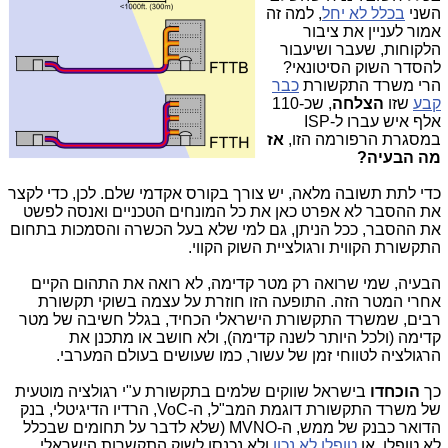
השני
בכלל לא יחל
, למה זה
אמור לעניין את ציבור
הלקוחות, שעבר ושיעבור
להסדר השוק הסיטונאי?
הרי משרד התקשורת
כבר
קבע
שזו
הצלחה
,
שכ-110
אלף איש עברו ל-ISP
במסגרת הרפורמה הזו,
אז
מה הבעיה?
כדי לתת תשובה מלאה, יש צורך בקורס אקדמי שלם. לכן, כדי לקצר
את ההסבר לא אפרט כאן את כל המונחים הטכניים ואנסה לפשט
את ההסבר, ככל הניתן, גם למי שלא בעל הכשרה והסמכות בתחום
התקשורת הקווית ורגולציית השוק הקווי.
הבעיה, שמי שרואה רק מטר קדימה, לא רואה את התהום הקיים
אחרי המטר הזה. התופעה הזו חוזרת על עצמה בשוקי תקשורת
רבים, שמשרד התקשורת הישראלי הכחיד, בגלל חשיבה של מטר
קדימה (ולכל היותר לשנה קדימה), ולא חושב או מתכנן את
הרגולציה לטווחי זמן של עשור, כמו שעושים בעולם המערבי.
כך
הוכחדו
בישראל שווקים שלמים בתקשורת ע"י רגולציה מוטעית
של משרד התקשורת דוגמת המב"ל, ה-VoC, הרדיו הדיגיטלי, בנק
הדואר כבנק של ממש, ה-MVNO (שלא לדבר על תחומים שבכלל
לא טופלו, או
טופלו לא נכון
ולא נכנסו לשוק התקשרות הישראלי