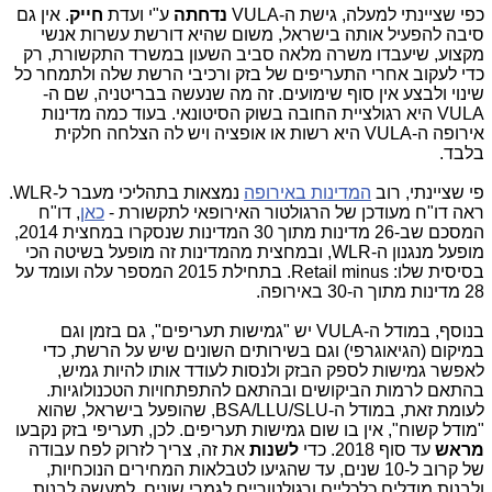
כפי שציינתי למעלה, גישת ה-VULA
נדחתה
ע"י ועדת
חייק
. אין גם
סיבה להפעיל אותה בישראל, משום שהיא דורשת עשרות אנשי
מקצוע, שיעבדו משרה מלאה סביב השעון במשרד התקשורת, רק
כדי לעקוב אחרי התעריפים של בזק ורכיבי הרשת שלה ולתמחר כל
שינוי ולבצע אין סוף שימועים. זה מה שנעשה בבריטניה, שם ה-
VULA היא רגולציית החובה בשוק הסיטונאי. בעוד כמה מדינות
אירופה ה-VULA היא רשות או אופציה ויש לה הצלחה חלקית
בלבד.
פי שציינתי, רוב
המדינות באירופה
נמצאות בתהליכי מעבר ל-WLR.
ראה דו"ח מעודכן של הרגולטור האירופאי לתקשורת -
כאן
, דו"ח
המסכם שב-26 מדינות מתוך 30 המדינות שנסקרו במחצית 2014,
מופעל מנגנון ה-WLR, ובמחצית מהמדינות זה מופעל בשיטה הכי
בסיסית שלו: Retail minus. בתחילת 2015 המספר עלה ועומד על
28 מדינות מתוך ה-30 באירופה.
בנוסף,
במודל ה-VULA יש "גמישות תעריפים", גם בזמן וגם
במיקום (הגיאוגרפי) וגם בשירותים השונים שיש על הרשת, כדי
לאפשר גמישות לספק הבזק ולנסות לעודד אותו להיות גמיש,
בהתאם לרמות הביקושים ובהתאם להתפתחויות הטכנולוגיות.
לעומת זאת, במודל ה-BSA/LLU/SLU, שהופעל בישראל, שהוא
"מודל קשוח", אין בו שום גמישות תעריפים. לכן, תעריפי בזק נקבעו
מראש
עד סוף 2018. כדי
לשנות
את זה, צריך לזרוק לפח עבודה
של קרוב ל-10 שנים, עד שהגיעו לטבלאות המחירים הנוכחיות,
ולבנות מודלים כלכליים ורגולטוריים לגמרי שונים, למעשה לבנות