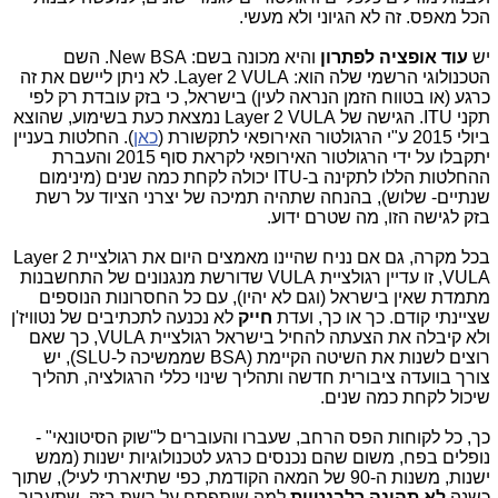
הכל מאפס. זה לא הגיוני ולא מעשי.
יש
עוד אופציה לפתרון
והיא מכונה בשם: New BSA. השם
הטכנולוגי הרשמי שלה הוא: Layer 2 VULA. לא ניתן ליישם את זה
כרגע (או בטווח הזמן הנראה לעין) בישראל, כי בזק עובדת רק לפי
תקני ITU. הגישה של Layer 2 VULA נמצאת כעת בשימוע, שהוצא
ביולי 2015 ע"י הרגולטור האירופאי לתקשורת (
כאן
). החלטות בעניין
יתקבלו על ידי הרגולטור האירופאי לקראת סוף 2015 והעברת
ההחלטות הללו לתקינה ב-ITU יכולה לקחת כמה שנים (מינימום
שנתיים- שלוש), בהנחה שתהיה תמיכה של יצרני הציוד על רשת
בזק לגישה הזו, מה שטרם ידוע.
בכל מקרה, גם אם נניח שהיינו מאמצים היום את רגולציית Layer 2
VULA, זו עדיין רגולציית VULA שדורשת מנגנונים של התחשבנות
מתמדת שאין בישראל (וגם לא יהיו), עם כל החסרונות הנוספים
שציינתי קודם. כך או כך, ועדת
חייק
לא נכנעה לתכתיבים של נטוויז'ן
ולא קיבלה את הצעתה להחיל בישראל רגולציית VULA, כך שאם
רוצים לשנות את השיטה הקיימת (BSA שממשיכה ל-SLU), יש
צורך בוועדה ציבורית חדשה ותהליך שינוי כללי הרגולציה, תהליך
שיכול לקחת כמה שנים.
כך, כל לקוחות הפס הרחב, שעברו והעוברים ל"שוק הסיטונאי" -
נופלים בפח, משום שהם נכנסים כרגע לטכנולוגיות ישנות (ממש
ישנות, משנות ה-90 של המאה הקודמת, כפי שתיארתי לעיל), שתוך
כשנה
לא תהינה רלבנטיות
למה שיתפתח על רשת בזק, שתעבור