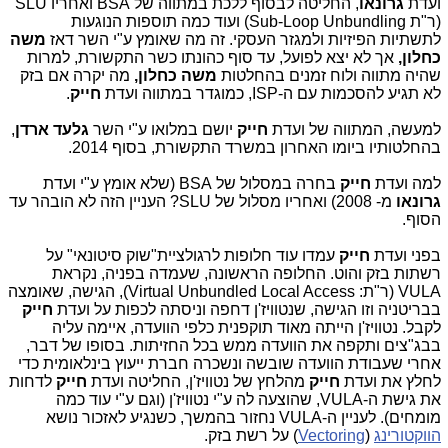
ועדת
גרונאו
, החליטה לבסוף ללכת במתווה של BSA ואחריו SLU
(ר"ת Sub-Loop Unbundling) ועוד כמה תוספות הנוגעות
לתשתיות הפיזיות ולמגזר העסקי. זה מה שאומץ ע"י השר דאז
משה
כחלון,
אך לא יצא לפועל, עד סוף כהונתו כשר התקשורת, למרות
שהיה מתווה ולוח זמנים בהחלטות
משה כחלון,
מה יקרה אם בזק
לא תגיע להסכמות עם ה-ISP, כמוגדר במתווה ועדת
חייק
.
למעשה, המתווה של ועדת
חייק
יושם במלואו ע"י השר
גלעד ארדן
,
בהחלטותיו ביומו האחרון במשרד התקשורת, בסוף 2014.
למה ועדת
חייק
בחרה במסלול של BSA (שלא אומץ ע"י ועדת
גרונאו
מ- 2008) ואחריו מסלול של SLU? העניין הזה לא הובהר עד
הסוף.
בפני ועדת
חייק
עמדו עוד חלופות לרגולציית"שוק סיטונאי" על
רשתות בזק והוט. החלופה הראשונה, שעמדה בפניה, נקראת
VULA (ר"ת: Virtual Unbundled Local Access), הגישה, שאומצה
בבריטניה וזו הגישה, שנטוויז'ן דחפה וניסתה לכפות על ועדת
חייק
לקבל. נטוויז'ן הייתה מאוד תוקפנית כלפי הוועדה, איימה עליה
בבג"צים ותקפה את הוועדה ממש בכל החזיתות. בסופו של דבר,
אחרי שעבודת הוועדה שובשה ונשכרה חברת ייעוץ בינלאומית כדי
לחלץ את ועדת
חייק
מהלחץ של נטוויז'ן, החליטה ועדת
חייק
לדחות
את גישת ה-VULA, שהוצעה לה ע"י נטוויז'ן (וגם ע"י עוד כמה
מומחים). לעניין ה-VULA נחזור בהמשך, כשנגיע לאזכור נושא
הווקטורינג
(
Vectoring
) על רשת בזק.