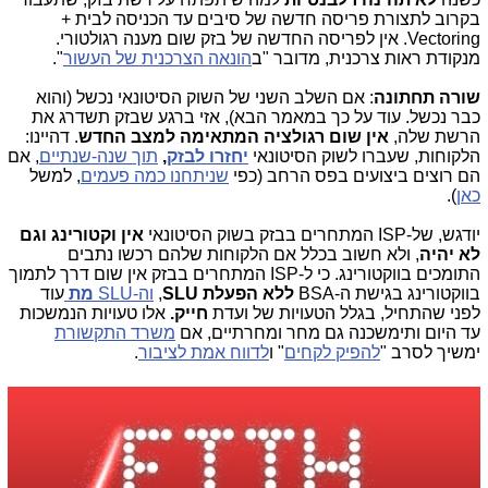
בקרוב לתצורת פריסה חדשה של סיבים עד הכניסה לבית +
Vectoring. אין לפריסה החדשה של בזק שום מענה רגולטורי.
מנקודת ראות צרכנית, מדובר "ב
הונאה הצרכנית של העשור
".
שורה תחתונה
: אם השלב השני של השוק הסיטונאי נכשל (והוא
כבר נכשל. עוד על כך במאמר הבא), אזי ברגע שבזק תשדרג את
הרשת שלה,
אין שום רגולציה המתאימה למצב החדש
. דהיינו:
הלקוחות, שעברו לשוק הסיטונאי
יחזרו לבזק
,
תוך שנה-שנתיים
, אם
הם רוצים ביצועים בפס הרחב (כפי
שניתחנו כמה פעמים
, למשל
כאן
).
יודגש, של-ISP המתחרים בבזק בשוק הסיטונאי
אין וקטורינג וגם
לא יהיה
, ולא חשוב בכלל אם הלקוחות שלהם רכשו נתבים
התומכים בווקטורינג. כי ל-ISP המתחרים בבזק אין שום דרך לתמוך
בווקטורינג בגישת ה-BSA
ללא הפעלת SLU
,
וה-SLU
מת
עוד
לפני שהתחיל, בגלל הטעויות של ועדת
חייק.
אלו טעויות הנמשכות
עד היום ותימשכנה גם מחר ומחרתיים, אם
משרד התקשורת
ימשיך לסרב "
להפיק לקחים
" ו
לדווח אמת לציבור
.