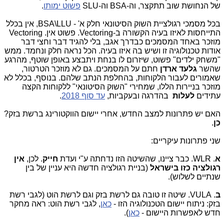
של הנחושת שוב תתקצר, וה-BSA וה-SLU
פשוט ימותו
.
בכל מסמכי רגולציית השוק הסיטונאי חלק א' - BSA\LLU, אין בכלל
התייחסות לאיזו בעיה הקשורה ב-Vectoring. פשוט אין. Vectoring
מוזכר באחד המסמכים כבדרך אגב, בלי להגיד דבר וחצי דבר
אודות טכנולוגיה זו ושיש בה איזו בעיה. הכל נראה חלק ונחמד. ממש
"משחק ילדים" פשוט, שיזרום לו בנחת ויתבצע באופן שוטף, מהרגע
שהשר
גלעד ארדן
חתם על המסמכים. גם לא מוזכר הטרטור,
שאמורים לעבור הלקוחות, בהחלפת הנתב שלהם. בנוסף, בכלל לא
מוזכר בניירות הללו, שמחירי "השוק הסיטונאי" ללקוחות הקצה
עתידים
לעלות
בהדרגה ובעקביות,
עד סוף 2018
.
האם יש פתרונות למצב החדש, אחרי יישום הווקטורינג ברשת בזק?
כן
.
שני פתרונות עיקריים:
א
. WLR. כבר ציינו, שהשיטה הזו נדחתה ע"י ועדת
חייק
. לכן,
אין
רגולציה כזו בישראל
(בניית רגולציה חדשה היא עניין של בין
שנתיים לשלוש).
ב
. VULA. שיטה זו טובה גם לרשת בזק וגם לרשת הוט (לגבי רשת
בזק: ניתוח יישום הטכנולוגיה הזו -
כאן
, לגבי רשת הוט: ראה מחקר
חדש לאפשרות היישום -
כאן
).