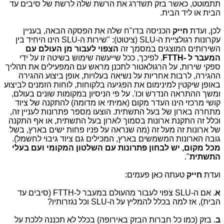
תתמוטט, כאשר בזק תשדרג את הרשת שלה לרשת של סיבים עד
הבית או ליד הבית.
לכן, ועדת
חייק
הכניסה בדו"ח שלה את הפסקה הבאה, בעניין
עקרונות רגולציית ה-SLU (ציטוט): "שירות ה-SLU הינו היחיד בין
השירותים המוצגים במסמך זה
הצפוי לעבור מן העולם עם
המעבר ל -FTTH
. לפיכך, ככל שייעשה שימוש בשיטה זו על ידי
ספקי שירות, על הרגולאטור לתכנן מראש עם המפעילים את תהליך
ההגירה, לרבות אחריות על נשיאה בעלויות, אופן ביצוע ההגירה
באופן שיקטין למינימום את הפגיעה בלקוחות, לוחות הזמנים לביצוע
ומשך ההתראה הנדרש וכו'. על פי הניסיון במקומות שונים בעולם,
קושי מרכזי הינו העדר מקום (אמיתי או מדומה) להתקנה של ציוד
מתחרה בארון של בעל התשתית. הוצעו מספר פתרונות לעניין זה,
וכלל זה התקנת ארונות בסמוך לארון בעל התשתית, או אף התקנה
של ארונות זה מעל זה (מה שנראה על פניו פחות ישים בארץ, בשל
גובה הארונות המשמשים בארץ, המכילים גם ציוד גיבוי לחשמל).
מכל מקום, יש לבחון פתרונות עם השלטון המקומי ועם בעלי
התשתית
".
ועדת
חייק
טעתה כאן פעמים:
א
. אם ה-SLU צפוי לעבור מהעולם במעבר ל-FTTH (סיבים עד
הבית), אז למה בכלל להמליץ על ה-SLU וכל נגזרותיו?
ב
. בזק (כמו כל חברות הבזק באירופה) בכלל לא תכננה ללכת על