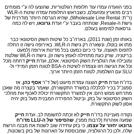
בפני הוועדה עמדו עוד חלופות רגולטוריות, שהוצעו לה ע"י מומחים
רבים מהארץ ומהעולם, כשבראש החלופות עמדה שיטת ה-WLR
(ר"ת: Wholesale Line Rental), שהיא הגרסה היותר מודרנית של
גישת ה-Resale, שנותחה בעבר ע"י ועדת
גרונאו
, ויש לה כמה
גרסאות למימוש בעולם.
באותו זמן (שנת 2011), בארה"ב כל שיטות השוק הסיטונאי כבר
מתו או בוטלו, ונשארה רק גישת ה-WLR. באירופה גישה זו החלה
לתפוס תאוצה, עד כי כיום כמעט בכל מדינות אירופה (למעט
בריטניה, שרק כעת מתחילה לאמץ גישה זו), גישת ה-WLR שולטת
ומובילה את רגולציית השוק הסיטונאי. אולם, ועדת
חייק
דחתה מכל
וכל את הגישה הזו ונצמדה לשיטת ה-BSA לטווח הזמן המיידי ול-
SLU עם השלמות, לטווח הזמן היותר ארוך.
בדו"ח ועדת
חייק
הוצגה עמדת מיעוט (של ד"ר
אסף כהן
, אז
סמנכ"ל בכיר לכלכלה במשרד התקשורת), שאמר בקצרה מה שאכן
מתרחש ממש היום: אין למשרד התקשורת יכולת לאכוף את מהלכי
השוק הסיטונאי על בזק, וביטול ההפרדה המבנית מעל בזק יהיה
אסון לשוק התקשורת.
נקודה מעניינת בדו"ח
חייק
לא זכתה לתשומת לב. ועדת
חייק
שמעה אזהרות (לרבות ממני),
שהסיפור של ה-LLU מדו"ח
גרונאו יחזור על עצמו
, כי בזק עתידה שוב לשנות את מבנה הרשת
שלה, ולכן כל הרגולציה, שמבוססת על הארונות של בזק בשכונות,