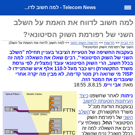
Telecom News - למה חשוב לדו...
למה חשוב לדווח את האמת על השלב
השני של רפורמת השוק הסיטונאי?
דף הבית
>>
חדשות
>>
חדשות השוק הקווי
>> למה חשוב לדווח את האמת על השלב
השני של רפורמת השוק הסיטונאי?
בעקבות החשיפה של הטעיית הציבור בעניין תחילת "השלב
השני של השוק הסיטונאי", רבים שאלו את השאלה: למה זה
בכלל חשוב, הרי השוק הסיטונאי עובד (ומצליח, לפי גרסת
משרד התקשורת) ויש כבר מעל ל-110 אלף איש שהתניידו ל-
ISP? מי שרואה רק מטר קדימה, לא מבין מה יקרה אחרי
שעוברים את המטר הזה.
מאת:
אבי וייס
, 8.8.15, 18:55
ניתוח
: לאחר שחשפנו
כיצד
העיתונות הוטעתה לחשוב
(בעקבות הודעת מנכ"ל
משרד התקשורת), ש"
השלב
השני
של רפורמת השוק
הסיטונאי"
החל
, נשאלתי ע"י
רבים את השאלה: למה זה
בכלל חשוב? נניח שהשלב