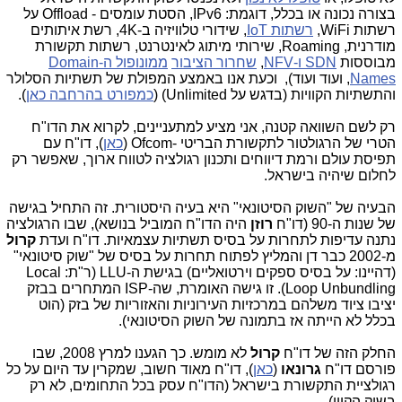
בצורה נכונה או בכלל, דוגמת: IPv6, הסטת עומסים - Offload על
רשתות WiFi,
רשתות IoT
, שידורי טלוויזיה ב-4K, רשת איתותים
מודרנית, Roaming, שירותי מיתוג לאינטרנט, רשתות תקשורת
מבוססות
SDN ו-NFV
,
שחרור הציבור
ממונופול ה-Domain
Names
, ועוד ועוד), וכעת אנו באמצע המפולת של תשתיות הסלולר
והתשתיות הקוויות (בדגש על Unlimited) (
כמפורט בהרחבה כאן
).
רק לשם השוואה קטנה, אני מציע למתעניינים, לקרוא את הדו"ח
הטרי של הרגולטור לתקשורת הבריטי -Ofcom (
כאן
), דו"ח עם
תפיסת עולם ורמת דיווחים ותכנון רגולציה לטווח ארוך, שאפשר רק
לחלום שיהיה בישראל.
הבעיה של "השוק הסיטונאי" היא בעיה היסטורית. זה התחיל בגישה
של שנות ה-90 (דו"ח
רוזן
היה הדו"ח המוביל בנושא), שבו הרגולציה
נתנה עדיפות לתחרות על בסיס תשתיות עצמאיות. דו"ח ועדת
קרול
מ-2002 כבר דן והמליץ לפתוח תחרות על בסיס של "שוק סיטונאי"
(דהיינו: על בסיס ספקים וירטואליים) בגישת ה-LLU (ר"ת: Local
Loop Unbundling). זו גישה האומרת, שה-ISP המתחרים בבזק
יציבו ציוד משלהם במרכזיות העירוניות והאזוריות של בזק (הוט
בכלל לא הייתה אז בתמונה של השוק הסיטונאי).
החלק הזה של דו"ח
קרול
לא מומש. כך הגענו למרץ 2008, שבו
פורסם דו"ח
גרונאו
(
כאן
), דו"ח מאוד חשוב, שמקרין עד היום על כל
רגולציית התקשורת בישראל (הדו"ח עסק בכל התחומים, לא רק
בשוק הקווי).