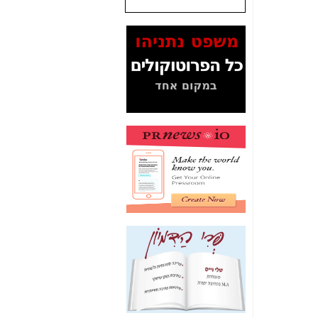
המסמכים בנושא בזק-
Yes (תיק 4000)
מוכיחים "תפירת תיק"
לאיש הלא נכון! -
כאן
עובדות ומסמכים
המוסתרים מהציבור:
האם ביבי כשר
תקשורת עזר לקב'
בזק? -
כאן
מה מקור ה-Fake
News שהביא לתפירת
תיק לביבי והעלמת
החשודים הנכונים -
כאן
אחת הרגליים של "תיק
4000 התפור"
התמוטטה היום
בניצחון (כפול) של בזק
-
כאן
איך כתבות מפנקות