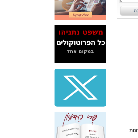
2" על תעלולי השר
משה כחלון -
כאן
המשך חשיפת הבלוף
ששמו "מהפיכת
הסלולר" ואיך מסרסים
את הנתונים לציבור -
כאן
סיכום ביקור בסיליקון
ואלי - למה 3 הגדולות
משקיעות ומפתחות
באותם תחומים -
כאן
שלמה פילבר (עד
לאחרונה מנכ"ל משרד
התקשורת) - עד
מדינה? הצחקתם
אותי! -
כאן
"יש אפליה בחקירה"?
חשיפה: למה השר
משה כחלון לא נחקר
עד היום? -
כאן