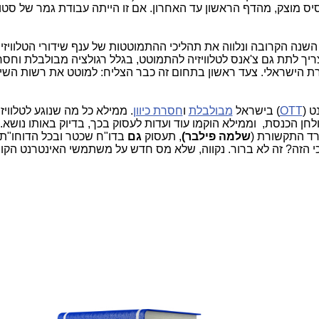
סיס מוצק, מהדף הראשון עד האחרון. אם זו הייתה עבודת גמר של סטו
השנה הקרובה ונלווה את תהליכי ההתמוטטות של ענף שידורי הטלוויזי
יך לתת גם צ'אנס לטלוויזיה להתמוטט, בגלל רגולציה מבולבלת וחס
ת הישראלי. צעד ראשון בתחום זה כבר הצליח: למוטט את רשות השיד
ט (
OTT
) בישראל
מבולבלת
ו
חסרת כיוון
. ממילא כל מה שנוגע לטלוויז
חן הכנסת, וממילא הוקמו עוד ועדות לעסוק בכך, בדיוק באותו נושא. 
שלמה פילבר)
, תעסוק
גם
בדו"ח שכטר ובכל הדוחו"ת
 הזה? זה לא ברור. נקווה, שלא מס חדש על משתמשי האינטרנט הקוו