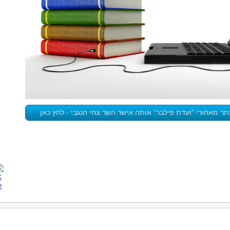
מאחורי "ועדת פילבר" אותה אישר השר צחי הנגבי - לחץ כאן