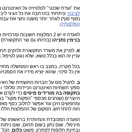
את "ועדת שכטר" לטלוויזיה על האינטרנט (
לציבור
וניתחתי בהרחבה את כל הגיגי ליבה 
(סוף סוף) לאחר יותר משנה וחצי את עבודתה והגישה היום (
המלצותיה
.
לוועדה זו יש 2 המלצות חשובות ומרכזיות ומנותקות מכל מציאות ותקוותי היא, שראש המממשלה
בנימין נתניהו
(בהיותו גם שר התקשורת) י
א
. לפרק את משרד התקשורת ולהקים תחתיו 
עניין זה הוא בכלל נושא, שלא נוגע לטיפול ב-OTT (התחום בו הוועדה הייתה אמורה לעסו
בכל מקרה, במצב בו ראש הממשלה מחזיק 
אין כל סיכוי, שהוא יוציא מידיו את הסמכויו
ב
ספקי תשתיות האינטרנט הניידות: סלולר ו-WiFi). זאת, כדי לממן "הפקות מקור". מדובר בדבר מסוכן והרסני,
בתקופה בה מורידים מיסים
כדי לקדם את
היוצרים (שנהנים מכספי "הפקות מקור" ב
ומחפשים היכן עוד אפשר לחלוב כסף מאז
הזה להתרחש. המקום של ההמלצות הללו הו
הוועדה המכובדת והמיותרת בראשותו של 
מינימלי, שום נתון בשום תחום, שום ניתוח
ובחינת חלופות לפתרון, פשוט
כלום
. הכל 