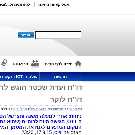
|
אפליקציות בחינם
לפורומים ולבלוגים
מי אנחנו
חזרה לדף הבית
חדשות
עולם ה-ICT ותקשורת
דו"ח ועדת שכטר הוגש לר
דו"ח לוקר
דף הבית
>>
חדשות
>>
חדשות עולם הטלוויזיה
>> דו"ח 
ניתוח: אחרי למעלה משנה וחצי של הס
ה-OTT, הגישה היום לרוה"מ (שהו
המקום המתאים לגנוז את המסמך המיותר
מאת:
אבי וייס
, 17.9.15, 23:20