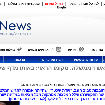
|
|
|
|
לפורטל חברות הקהילה
המייל האדום
אפלקציות האתר בסלולר
הר
English
צור קשר
וידיאו
לוח אירועים וכנסים
שאלות ותשו
פורומים וביטקוין
דעות ומחקרים
צרכנות
אש הממשלה. מקומו הראוי: באותו מדף של
ועדת שכטר הוגש לראש הממשלה. מקומו הראוי: באותו מדף של דו"ח לוקר
תובבות סביב הזנב, "ועדת שכטר", שהייתה אמורה להגיש המלצ
א גם שר התקשורת) שלל המלצות מנותקות מכל מציאות במדינת ישר
 הזה: במדף שבו נגנז דו"ח לוקר (לגבי מערכת הביטחון).