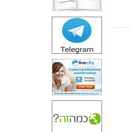
חשיפת חשד לשחיתות
הדומה לזו של "תיק
4000" אך בתחום
הסלולר -
כאן
חשיפת מה שלא
רוצים שתדעו בעניין
פריסת אנלימיטד
(בניחוח בלתי נסבל) -
כאן
חשיפה: איוב קרא
אישר לקבוצת סלקום
בדיוק מה שביבי אישר
ל-Yes ולבזק -
כאן
האם השר איוב קרא
היה צריך בכלל לחתום
על האישור, שנתן
לקבוצת סלקום? -
כאן
האם ביבי וקרא קבלו
בכלל תמורה עבור
ההטבות הרגולטוריות
שנתנו לסלקום? -
כאן