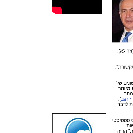
זה לא),
קשורת",
תעלמות מהסוגים השונים של
מיותר
מהר.
י רגב
),
ת לדבר
ס סטטיסטי
שבוע טוב לכל
ות"
הגולשים באשר
" הזויה
הם!!!