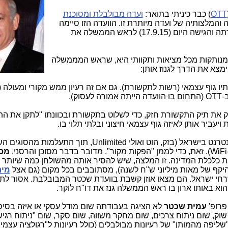
OTT
) כבר כיניתי בתואר:
ועדה מבולבלת ומסוכנת
והמלצותיה של ועדה מיותרת זו. הוועדה הזו סיימה
17.9.15) לראש הממשלה את
מצא את הדרך לגנוז אותן:
גוף עצמאי (רשות לתקשורת). גם אם זה רעיון ממש מקורי ומעולה (ו
ק).
את תיק התקשורת חזק, כדי לשלוט בתקשורת ובכוונתו "לתקן את הת
ת ויעביר אותן לאיזה גוף עצמאי חיצוני ובלתי תלוי בו.
. להטיל מס על חברות התשתית של האינטרנט בישראל (בזק, הוט ואולי Unlimited, תוך ה
מס 
 כלכלת המדינה. זו המלצה, שיש להסיר אותה מהשולחן כמה שיותר 
היקף של מאות מיליוני ש"ח לשנה), מסתובבים בכל מקום (גם אצל
מיר
רחי ישראל. הם מצאו אוזן קשבת בוועדת שכטר המבובלבת. אסור לת
א באותו ארון בו ראש הממשלה גנז את דו"ח לוקר.
פרופ'
עמית שכטר
לא הציגה בעבודתה שום מודל עסקי או איזה בסי
 שוק, שום ניתוח צרכים, שום מחקר משווה, שום סקר, שום "ניתוח רגיש
"שליפה מהמותן" של רעיונות מבולבלים (כולל רעיונות ל"רגולציה עצמית