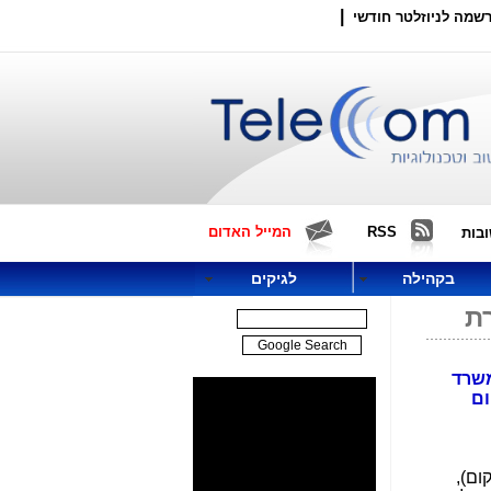
|
שמה לניוזלטר חודשי
RSS
המייל האדום
בות
בקהילה
לגיקים
ת
ע"י משרד
קיום
ום),