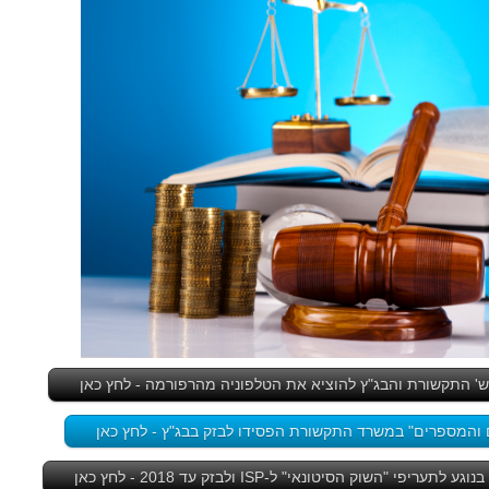
' התקשורת והבג"ץ להוציא את הטלפוניה מהרפורמה - לחץ כאן
והמספרים" במשרד התקשורת הפסידו לבזק בבג"ץ - לחץ כאן
 "השוק הסיטונאי" ל-ISP ולבזק עד 2018 - לחץ כאן