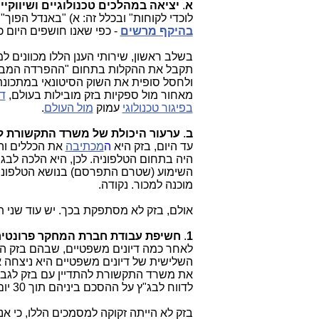
א
.
יציאה במהלכים טכנולוגיים ושיווקי
לוכדי לקוחות" ובכלל זה: א) "באנדל הפוך". ב) מיזוג בזק - YES. ג) שי
בהיקף מרשים
- כפי שאנו חושפים היום כ
בשלב ראשון, שירותי הענן הללו מכוונים ל
תקבל את ההקלות בתחום "ההפרדה המבנית"
ולחסל סופית את השוק הסיטונאי במתכונת ה
מאחור מול ספקיות בזק מובילות בעולם,
ד
בפיגור טכנולוגי
עמוק
מול העולם
.
ב
.
ערעור היכולת של משרד התקשורת ל
עד היום, בזק היא
ה
מכתיבה
את הכללים וה
היה בתחום הטלפוניה. לכן, היא הלכה לבג
השימוע (שטרם התפרסם) בנושא הטלפוניה
מוכנה למכור. נקודה.
אולם, בזק לא מסתפקת בכך. יש עוד שני 
1
.
חשיפת עבודת חברת המחקר פרונטיר עבו
לאחר כמה דיונים משפטיים, שבהם בזק הפס
השלישית של דיונים משפטיים היא ניצח
את משרד התקשורת להתדיין עם בזק לגבי 
לדווח לבג"ץ על ההסכם ביניהם תוך 30 יום (שמסתיימים ב-
בזק לא הייתה זקוקה למסמכים הללו, כי א