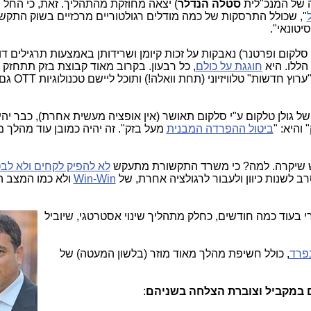
 של המנכ"לית
סטלה הנדלר
) יצאה מחוזקת מהתהליך. זאת, כי החל 
", שכולל התרסקות של כמה מודלים רגולטוריים מרכזיים בשוק התקש
יטונאי".
סלקום ופרטנר) נאבקות על זכות קיומן ושרידותן באמצעות תרגילים ד
 הללו. היא
חוגגת על כולם
, כל רבעון. בקרוב מאוד קבוצת בזק תתחזק 
" ליישם "ערוץ חדשות" טלוויז
גולן טלקום ע"י סלקום תאושר (אין אופציה מעשית אחרת), כבר יהיה
והיא: "
ביטול ההפרדה המבנית
מעל בזק". זה יהיה כמובן עוד מהלך 
ש שיקרה. למה? כי משרד התקשורת מתעקש
לא להפיק לקחים ולא לב
 לשנות כיוון ולעבור לרגולציה אחרת, של
Win-Win
ולא כמו המצב הק
י בעו
ד כמה חודשים, כחלק מתהליך שינוי אסטרטגי, שיוביל
פרד
, כולל חשיפת מהלך מאוד מוזר (בלשון המעטה) של
ם במקביל וצוברת הצלחה בשניהם
: