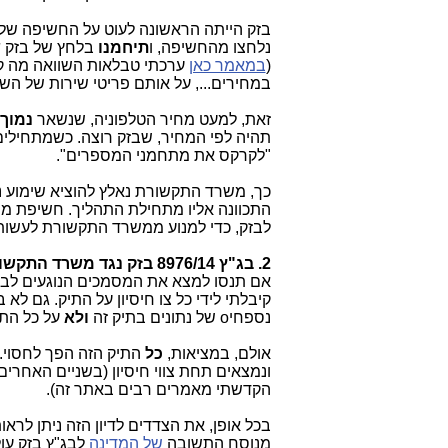
בזק הייתה הראשונה לעוט על החשיפה של
נלחצו מהחשיפה, ו
תיחמנו
בלחץ של בזק
ש
(
במאמר כאן
ערכתי טבלאות השוואה מה 
במחירים..., על אותם פריטי שירות של השו
זאת, למעט מחיר הטלפוניה, שנשאר
נמוך
תהיה לפי המחיר, שבזק רוצה. כשמתחילים
"לקרקס את מתחמני המספרים".
כך, משרד התקשורת נאלץ להוציא שימוע נו
התכוונה אליו מתחילת התהליך. חשיפת מ
לבזק, כדי למנוע ממשרד התקשורת לעשות 
2. בג"ץ 8976/14 בזק נגד משרד התקשורת וכל שאר ספקי התקשורת (דיון חסוי באופן מאוד תמוה)
אם תנסו למצא את המסמכים הנוגעים לבג
קיבלתי לידי כל צו חיסיון על התיק. גם לא 
נספחיo של נתונים בתיק זה
ולא
על כל התי
אולם, במציאות,
כל
התיק הזה הפך לחסוי.
ונמצאים תחת צווי חיסיון (בשניים האחרים,
הקדשתי מאמרים רבים באתר זה).
בכל אופן, את הצדדים לדיון הזה ניתן לר
מנוסח התשובה
של המדינה
לבג"ץ בזק עו