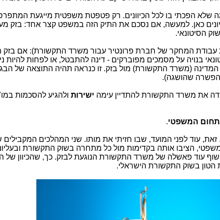
מה שלא הפכתי בו לכל הכיוונים. רק פטפטת משפטית מייגעת המתפרס
ונים כאן. למעשה, אם נסכם את התיק הזה במשפט קצר אחד: בזק מ
שוק הסיטונאי.
 עבודת המחקר של חברת פרונטיר עבור משרד התקשורת): אם בזק 
נאי בנויה על מסמכים מפוברקים - דינה להתבטל, או לפחות להיות ני
מדינה (משרד התקשורת) מול בזק. זו כנראה תהיה התוצאה של הבג"
 הפשרה שהושגה).
כדה את משרד התקשורת להתדיין עימה
ישירות
ולהגיע להסכמות במו"
בתחום המשפטי
.
 זאת, עוד לפני המועד, שבו חזיתי את מותו. שני המהלכים המקבילים ש
המשפטי, הציבו אותה בקדימות מול כל מתחרה בשוק התקשורת ובעליונ
ף עוד פאשלה של משרד התקשורת הנוגעת לבזק. כך, שהכיוון של ה
ת הטון בשוק התקשורת הישראלי.