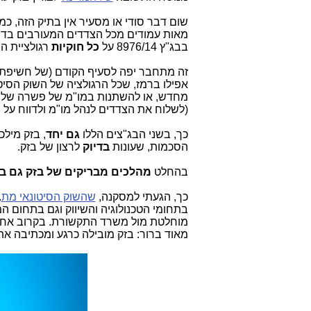
שום דבר סודי או מסעיר אין בתיק הזה, כ
מאות עמודים מכל הצדדים המעורבים בדי
בבג"ץ 8976/14 על
כל חוקיות
רגולציית ה
זה מתחבר יפה לסעיף הקודם (של חשיפת
אפילו ברמז, שכל הרגולציה של השוק הסיטו
מחדש, או להשתנות במו"מ של פשרה של ה
(לשלוח את הצדדים לנהל מו"מ ולדווח על
כך, בשני הבג"צים הללו
גם יחד
, בזק מיל
הסכמות, שעונות
בדיוק
לרצון של בזק.
בהחלט
מהלכים מבריקים של בזק גם 
כך, הגעתי למסקנה,
שהשוק הסיטונאי מת
.
בתחומי הטכנולוגיה והשיווק וגם בתחום 
מוחלטת מול משרד התקשורת. בקרוב אחשו
מאוד ברור: בזק מובילה כרגע ומכתיבה א