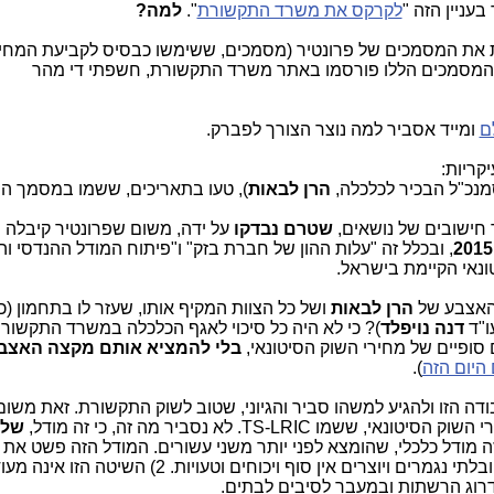
עניין הזה "
לקרקס את משרד התקשורת
".
למה?
צות את המסמכים של פרונטיר (מסמכים, ששימשו כבסיס לקביעת המחי
שהמסמכים הללו פורסמו באתר משרד התקשורת, חשפתי די מהר
ם
ומייד אסביר למה נוצר הצורך לפברק.
קריות:
הרן לבאות
), טעו בתאריכים, ששמו במסמך המ
שטרם
נבדקו
על ידה, משום שפרונטיר קיבלה "
, ובכלל זה "
עלות ההון של חברת בזק" ו"פיתוח המודל ההנדסי וה
ונאי הקיימת בישראל.
האצבע של
הרן לבאות
ושל כל הצוות המקיף אותו, שעזר לו בתחמון (כ
ו"ד
דנה נויפלד
)? כי לא היה כל סיכוי לאגף הכלכלה במשרד התקשור
סופיים של מחירי השוק הסיטונאי,
בלי להמציא אותם מקצה האצב
היום הזה
).
דה הזו ולהגיע למשהו סביר והגיוני, שטוב לשוק התקשורת. זאת משו
TS-LRI. לא נסביר מה זה, כי זה מודל,
שלא
ה מודל כלכלי, שהומצא לפני יותר משני עשורים. המודל הזה פשט את 
משתי סיבות עיקריות: 1) החישובים קשים ובלתי נגמרים ויוצרים אין סוף ויכוחים וטע
רוג הרשתות ובמעבר לסיבים לבתים.