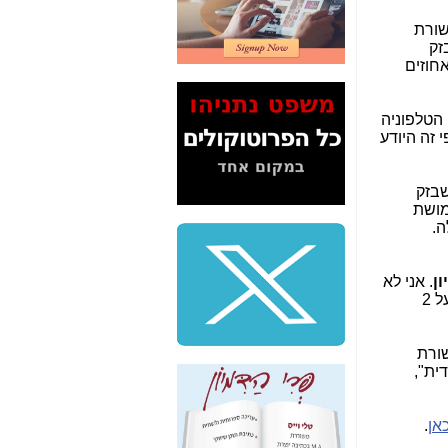
2" על תעלולי השר
משה כחלון -
כאן
שורת
זק
המשך חשיפת הבלוף
אחוזים
ששמו "מהפיכת
הסלולר" ואיך מסרסים
את הנתונים לציבור -
 הטלפוניה
כאן
י זה היודע
סיכום ביקור בסיליקון
ואלי - למה 3 הגדולות
שבזק
משקיעות ומפתחות
מושת
באותם תחומים -
כאן
ה.
שלמה פילבר (עד
לאחרונה מנכ"ל משרד
ן
. אני לא
התקשורת) - עד
על 2
מדינה? הצחקתם
אותי! -
כאן
שורת
"יש אפליה בחקירה"?
ית",
חשיפה: למה השר
משה כחלון לא נחקר
עד היום? -
כאן
אן
.