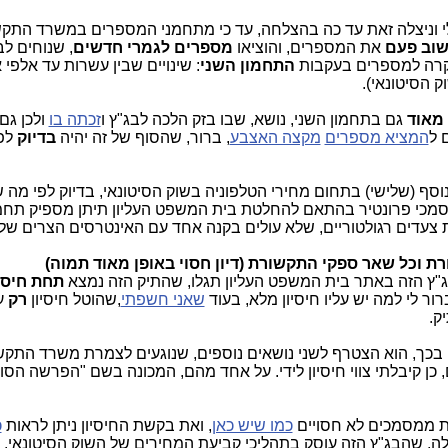
י וניצלה זאת עד כה בהצלחה, עד כי מתחמני המספרים במשרד התק
וב פעם
את המספרים, והוציאו
מספרים לגמרי חדשים
, שנוחים לב
קרה למספרים בעקבות
התחמון השני
: שינויים שבין עשרות עד אלפי 
ק הסיטונאי).
 מאוד
גם בתחמון השני, נושא, שבו בזק הלכה לבג"ץ ו
זכתה בו
ולכן גם
 ל
המציא מספרים
מקצה האצבע
, ברור, שהסוף של זה יהיה
בדיוק
לפ
סף (שלישי) בתחום מחירי הטלפוניה בשוק הסיטונאי, בדיוק לפי מה 
סמכי פרונטיר בהתאם להחלטת בית המשפט העליון תיתן מספיק תח
צעדים רגולטוריים, שלא עולים בקנה אחד עם האינטרסים הצרים של
"ץ הזה באתר בית המשפט העליון תגלו, שהתיק הזה נמצא
תחת חיסיו
ברור לי למה יש עליו חיסיון מלא, בעוד
שאני חשפתי
,שהוטל חיסיון
רק
ק.
 בכך, הוא הצטרף לשני נושאים נוספים, שנוגעים לצמרת משרד התק
 כן קיבלתי צווי חיסיון לידי. על אחד מהם, המכונה בשם "הפרשה הסוד
אות ממסמכים לא חסויים
כמו שיש כאן
, ואת בקשת החיסיון ניתן לראות
כ
לה, שהבג"ץ הזה עוסק בתהליכי קביעת המחירים של השוק הסיטונאי.