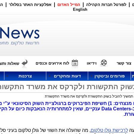
|
|
|
|
לפורטל חברות הקהילה
המייל האדום
אפלקציות האתר בסלולר
הר
English
צור קשר
וידיאו
לוח אירועים וכנסים
שאלות ותשו
פורומים וביטקוין
דעות ומחקרים
צרכנות
בשוק התקשורת ולקרקס את משרד התקשור
תמשיך להוביל בשוק התקשורת ולקרקס את משרד התקשורת
חברת בזק הולכת במקביל בשני ערוצים מנצחים: 1) חשיפת הפיברוקים ברגולציית השוק הסיטונאי 
התקשורת ו- 2) התקדמות לשירותי ענן ב-Data Centers ענקיים, שאין למתחרותיה הנאבקות כיום על ה
ורת.
עה
לרכישת גולן טלקום
, מה שהעלה את השווי של גולן טלקום בעיני סלק