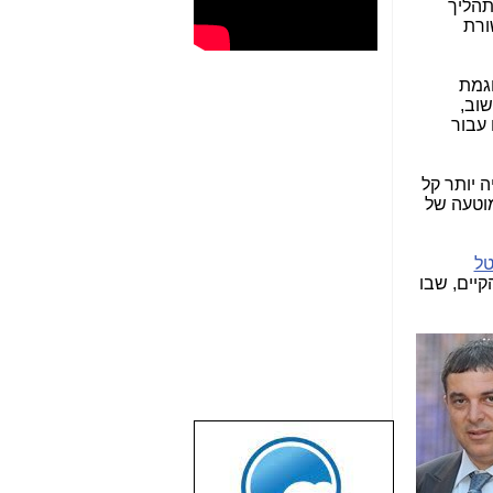
תהליך
ורת
וגמת
שוב,
יוני (תחת וואלה!) ותוכל ליישם טכנולוגיות OTT גם עבור
 יותר קל
מוטעה של
טל
יים, שבו
שבוע טוב לכל
הגולשים באשר
הם!!!