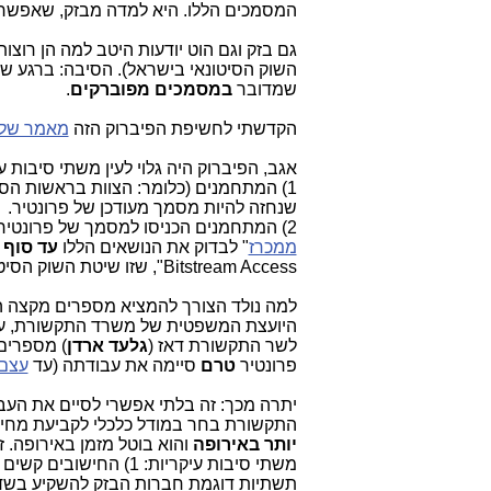
המסמכים הללו. היא למדה מבזק, שאפשר ב
גם בזק וגם הוט יודעות היטב למה הן רו
השוק הסיטונאי בישראל). הסיבה: ברגע 
שמדובר
במסמכים מפוברקים
.
הקדשתי לחשיפת הפיברוק הזה
מאמר של
אגב, הפיברוק היה גלוי לעין משתי סיבות עי
1) המתחמנים (כלומר: הצוות בראשות הסמנכ"ל הבכיר לכלכלה,
שנחזה להיות מסמך מעודכן של פרונטיר.
2) המתחמנים הכניסו למסמך של פרונטיר חישובים של נושאים,
ממכרז
" לבדוק את הנושאים הללו
עד סוף 2015
Bitstream Access",
שזו שיטת השוק הסיט
למה נולד הצורך להמציא מספרים מקצה 
היועצת המשפטית של משרד התקשורת, ע
לשר התקשורת דאז (
גלעד ארדן
) מספרים 
פרונטיר
טרם
סיימה את עבודתה (עד
עצם 
יתרה מכך: זה בלתי אפשרי לסיים את העבו
התקשורת בחר במודל כלכלי לקביעת מחירי השוק הסיטונאי, ששמו C
יותר באירופה
והוא בוטל מזמן באירופה. ז
תשתיות דוגמת חברות הבזק להשקיע בשד