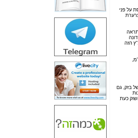
חשיפת חשד לשחיתות
הדומה לזו של "תיק
ת על פני
4000" אך בתחום
ערערת
הסלולר -
כאן
חשיפת מה שלא
תראה
רוצים שתדעו בעניין
דונה
פריסת אנלימיטד
ץ הזה
(בניחוח בלתי נסבל) -
כאן
מ,
חשיפה: איוב קרא
אישר לקבוצת סלקום
בדיוק מה שביבי אישר
ל-Yes ולבזק -
כאן
ל בזק, גם
האם השר איוב קרא
ות
היה צריך בכלל לחתום
שוק כעת
על האישור, שנתן
לקבוצת סלקום? -
כאן
האם ביבי וקרא קבלו
בכלל תמורה עבור
ההטבות הרגולטוריות
שנתנו לסלקום? -
כאן