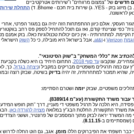
ים חדשים
של "צמצום מרווחים" ו"שירותים אטרקטיביים
רות בית חכם - Bhome. ד)
התחלת שירותי 
אן לראשונה.
מגזר העסקי. אולם כיוון ההתפתחות הזה יהיה גם במגזר הפרטי, אחרי 
 כפי שציינתי קודם, ואז גם תוכל להתחיל לספק פס רחב בווקטורינג
קיימת. למתחרותיה - אין כיום יכולות טכנולוגיות כאלו. בזק אמנם מצ
וגמת
Verizon
ו-
at&t
, אבל בישראל היא מובילה, כי כל
השוק
הישראלי 
הכתיב את "כללי המשחק" ב"שוק הסיטונאי"
.
מחירים, שנקבעו
עד סוף 2018
. התחום היחיד בו היא כשלה בקביעת
"ץ עם כמה תרגילים משפטיים מבריקים במקביל ו
ניצחה בגדול
. כך, ל
, שהיא תמכור למתחרותיה, זה יהיה
בדיוק
בשיטה, שבזק רוצה ובמח
תהליכים משפטיים, שבזק
יזמה
ושטרם הסתיימו:
ר משרד התקשורת (עע"מ 8389/14)
.
ידה, היא הלכה על תרגיל משפטי די מעניין, דרך "חוק חופש המידע"
ה את משרד התקשורת. החלטת הבג"ץ במלואה
מצויה להורדה כאן
. הבג
מה המשרד יראה לבזק מתוך המסמכים של פרונטיר, וששני הצדדים י
).
8.11.15
ני כבר חשפתי את הפיברוקים הללו
מזמן
. אגב, גם הוט החלה לדרוש 