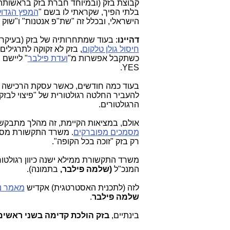
קבוצת בזק (ובמיוחד חברת בזק בראשותה
בלתי הפיך, שקראתי לו בשם "
המפץ הגדול
הישראלי, ובכלל זה "שת"פ אנטנות" ו"שוק ס
דהיינו
: בעוד שמתחרותיה של בזק (בעיקר 
חיסול גולן טלקום
, בזק לא זקוקה לתרגילים
כשתקבל אפשרות מ"
ועדת פילבר
YES.
בעוד כמה חודשים, כאשר עסקת הרכישה של 
להעביר החלטה רגולטורית של "פיצוי לבזק" 
הרגולטורים.
אולם, במציאות הקיימת, זה מהלך מתבק
מסמכים מפוברקים
. משרד התקשורת מסרב
רק בזק "זוכה בכל הקופה".
משרד התקשורת ממילא ישנה כיוון רגולטור
המנכ"ל
(שלמה פילבר,
בתמונה).
לזה (לתכנית האסטרטגית) אקדיש
מאמר נ
שלמה פילבר
.
בינתיים,
בזק הולכת קדימה בשני ראשי