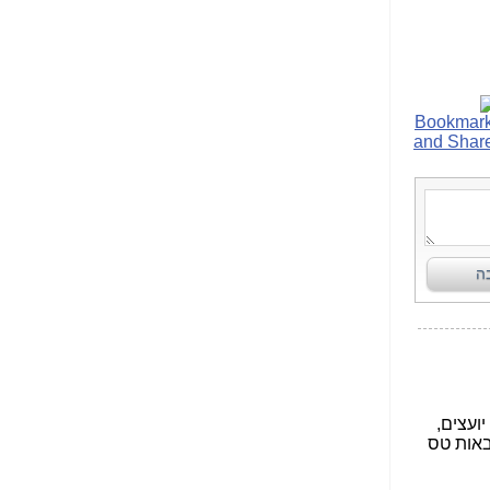
הנאה שהיא מיסודות
עבירת השוחד? -
כאן
שערוריית הקנס הענק
על בזק וחשיפת
"תעודת הביטוח" של
נתניהו בתיק 4000 -
כאן
ערוץ 20: "תיק תפור":
אבי וייס חושף את
מחדלי "תיק 4000" -
כאן
התבלבלתם: גיא פלד
הפך את כחלון, גבאי
ואילת לחשודים
המרכזיים בתיק 4000 -
כאן
פצצות בתיק 4000:
האם היו בכלל
התנגדויות למיזוג
בזק-יס? -
כאן