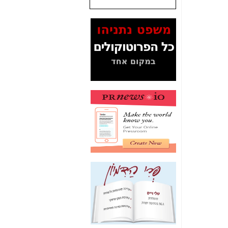
המסמכים בנושא בזק-
Yes (תיק 4000)
מוכיחים "תפירת תיק"
לאיש הלא נכון! -
כאן
עובדות ומסמכים
המוסתרים מהציבור:
האם ביבי כשר
תקשורת עזר לקב'
בזק? -
כאן
מה מקור ה-Fake
News שהביא לתפירת
תיק לביבי והעלמת
החשודים הנכונים -
כאן
אחת הרגליים של "תיק
4000 התפור"
התמוטטה היום
בניצחון (כפול) של בזק
-
כאן
איך כתבות מפנקות
הפכו לפתע לטובת