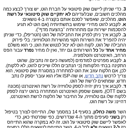
3
. כדי שניתן ליישם שוק סיטונאי על חברת הוט, יש צורך לבצע כמה
מהלכים חשובים, שבלעדיהם
לא יתקיים שוק סיטונאי על רשת
הוט
, מהלכים, שאפשר לסכם אותם בקצרה ב-4 נושאים:
א
. לקבוע להוט מחירי שימוש בתשתיותיה (אם הוט לא תגיע
להסכמות ישירות עם מתחרותיה "בהצעת מדף").
ב
. לקבוע איך ניתן לפרק את החבילות של הוט (הטריפל), כדי שניתן
יהיה להפריד את השירות הקווי מהשירות הטלוויזיוני. בלי פירוק
החבילה של הוט, לקוח הוט לא יכול לנטוש את הוט, כי הוא משלם
מחיר אחד
על
כל
השירותים גם יחד, ואין לו מחיר
נפרד
עבור הפס
הרחב, האינטרנט והטלפוניה.
ג
. לקבוע מפרטים למודמים (למעשה כיום זה נתבים), שהוט
התקינה בבתי הלקוחות (כי הנתבים הללו שייכים להוט, לא ללקוח).
לכן, אם הלקוח עוזב את הוט למתחרה במסגרת שוק סיטונאי, הוא
צריך לרכוש
נתב חדש
, או שה-
ISP
אליו הוא עובר יספק לו נתב
חדש, שמתאים לרשת של הוט.
ד
. לקבוע איך ניתן יהיה לספק טלוויזיה על רשת האינטרנט (מכונה
בשם
OTT
), משום שספק האינטרנט המתחרה בהוט ירצה לספק
ללקוח שלו גם טלוויזיה, על החיבור של הלקוח לרשת האינטרנט,
דהיינו: על רשת הוט.
השר
משה כחלון
, בסעיף 14 במסמך שלו, התייחס לצורך בטיפול
רק
בשני
סעיפים מתוך ה-4 שנדרשים, כפי שפרטתי כאן, כדי
לאפשר ליישם שוק סיטונאי על הוט. זה לא במקרה שהוא התייחס
רק
ל-2
נושאים
ולא
לכל ה-4. השר התייחס לנושאים הללו בסעיף