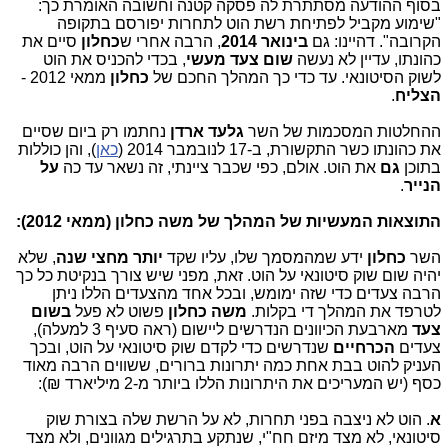
בסוף ההודעה מסתתרת לה פסקה קטנה וחשובה האומרת כך:
"שימוע מקביל לפתיחת רשת הוט לתחרות יפורסם בתקופה
הקרובה". דהיינו: גם
בינואר 2014
, הרבה אחרי ש
כחלון
סיים את
כהונתו, עדיין לא נעשה
שום צעד מעשי
, בכדי להכניס את הוט
לשוק הסיטונאי. עד כדי כך המהלך החכם של
כחלון
ממאי 2012 -
הצליח
.
ההחלטות המסכמות של השר
גלעד ארדן
נחתמו רק ביום שסיים
את כהונתו כשר התקשורת, ב-17 לנובמבר 2014 (
כאן
), והן כוללות
בתוכן
גם
את הוט. אולם, כפי שכבר ציינתי, זה נשאר עד כה
על
הנייר
.
התוצאות המעשיות של המהלך של משה כחלון (ממאי 2012):
השר
כחלון
ידע שמהמסמך שלו, עליו שקד
יותר מחצי שנה
, שלא
יהיה שום שוק סיטונאי על הוט. זאת, מפני שיש צורך בנקיטת כל כך
הרבה צעדים כדי שזה ימומש, ובכל אחד מהצעדים הללו ניתן
לטרפד את המהלך די בקלות.
משה כחלון
פשוט לא פעל
בשום
צעד
מארבעת הכיוונים הנדרשים ליישום (ראה סעיף 3 למעלה),
צעדים
הכרחיים
שנדרשים כדי לקדם שוק סיטונאי על הוט, ובכך
העניק להוט בבת אחת כמה יתרונות ברורים, ששווים הרבה מאוד
כסף (יש המעריכים את היתרונות הללו ביותר מ-2 מיליארד ₪):
א
. הוט לא ניצבה בפני תחרות, לא על הרשת שלה בצורת שוק
סיטונאי, לא מצד מיזם חח"י, שנתקע בתרגילים מגוונים, ולא מצד