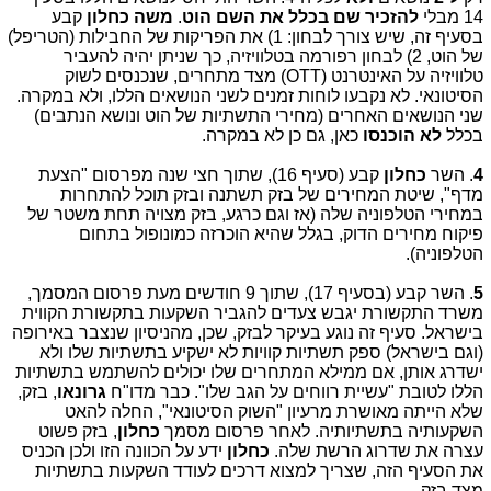
14 מבלי
להזכיר שם בכלל את השם הוט
.
משה כחלון
קבע
בסעיף זה, שיש צורך לבחון: 1) את הפריקות של החבילות (הטריפל)
של הוט, 2) לבחון רפורמה בטלוויזיה, כך שניתן יהיה להעביר
טלוויזיה על האינטרנט (
OTT
) מצד מתחרים, שנכנסים לשוק
הסיטונאי. לא נקבעו לוחות זמנים לשני הנושאים הללו, ולא במקרה.
שני הנושאים האחרים (מחירי התשתיות של הוט ונושא הנתבים)
בכלל
לא הוכנסו
כאן, גם כן לא במקרה.
4
. השר
כחלון
קבע (סעיף 16), שתוך חצי שנה מפרסום "הצעת
מדף", שיטת המחירים של בזק תשתנה ובזק תוכל להתחרות
במחירי הטלפוניה שלה (אז וגם כרגע, בזק מצויה תחת משטר של
פיקוח מחירים הדוק, בגלל שהיא הוכרזה כמונופול בתחום
הטלפוניה).
5
. השר קבע (בסעיף 17), שתוך 9 חודשים מעת פרסום המסמך,
משרד התקשורת יגבש צעדים להגביר השקעות בתקשורת הקווית
בישראל. סעיף זה נוגע בעיקר לבזק, שכן, מהניסיון שנצבר באירופה
(וגם בישראל) ספק תשתיות קוויות לא ישקיע בתשתיות שלו ולא
ישדרג אותן, אם ממילא המתחרים שלו יכולים להשתמש בתשתיות
הללו לטובת "עשיית רווחים על הגב שלו". כבר מדו"ח
גרונאו
, בזק,
שלא הייתה מאושרת מרעיון "השוק הסיטונאי", החלה להאט
השקעותיה בתשתיותיה. לאחר פרסום מסמך
כחלון
, בזק פשוט
עצרה את שדרוג הרשת שלה.
כחלון
ידע על הכוונה הזו ולכן הכניס
את הסעיף הזה, שצריך למצוא דרכים לעודד השקעות בתשתיות
מצד בזק.