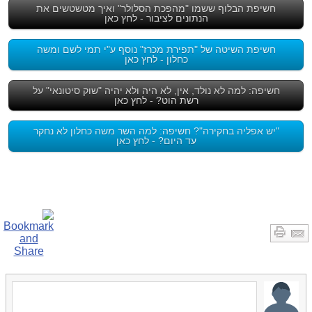
חשיפת הבלוף ששמו "מהפכת הסלולר" ואיך מטשטשים את
הנתונים לציבור - לחץ כאן
חשיפת השיטה של "תפירת מכרז" נוסף ע"י תמי לשם ומשה
כחלון - לחץ כאן
חשיפה: למה לא נולד, אין, לא היה ולא יהיה "שוק סיטונאי" על
רשת הוט? - לחץ כאן
"יש אפליה בחקירה"? חשיפה: למה השר משה כחלון לא נחקר
עד היום? - לחץ כאן