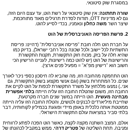
במסגרת שוק סיטונאי.
שורה תחתונה
: אין שוק סיטונאי על רשת הוט, עד עצם היום הזה,
גם לא מדיניות OTT, תודות לסדרת תרגילים מאוד מתוחכמת,
שיצר השר
משה כחלון
ונאמניו, בכדי לסייע להוט.
2. פרשת הפריסה האוניברסלית של הוט
על חברת הוט חלה חובת "פריסה אוניברסלית" (דהיינו: פריסת
התשתיות לכל יישוב ולכל שכונה בכל רחבי ישראל), בדיוק כמו
שהיא חלה על בזק, מכוח חוק התקשורת, תקנות התקשורת
והרישיונות של הוט (יש להוט כמה רישיונות, לעניינו הרישיון הכי
חשוב הוא "רישיון מפ"א" = מפעיל פנים ארצי).
הוט התחמקה מהחובה הזו, מה שהביא לה חיסכון כספי ניכר לאורך
שנים. כל המתחרות בשוק (וגם אנשי מקצוע בשוק התקשורת, גם
אני..) נמנעו מללחוץ על משרד התקשורת לכפות על הוט לקיים את
החובה הזו, משום שהטלת החובה הזו עליה הייתה
בלתי אפשרית
מבחינה מעשית
. הוט הייתה במשך שנים חברה מקרטעת,
שחייבת מיליארדים לבנקים ולנושים, והטלת החובה הזו עליה הייתה
ממוטטת אותה כלכלית באופן מיידי ופוגעת בכמיליון לקוחותיה, דבר
בלתי סביר במציאות עולם התקשורת הישראלי.
אולם, המצב השתנה מקצה לקצה, כאשר הוט הפכה לפתע לרווחית
ומניבה, תחת השליטה של
פטריק דרהי
, ממש במקביל לכהונתו של