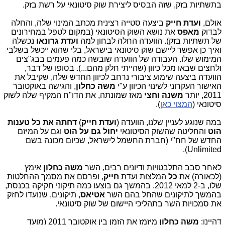
בתשתיות בזק, שזה הבסיס ליצירת שוק סיטונאי על רשת בזק.
אולם,
ועדת חייק
ביצעה סטייה רצינית מכתב המינוי שלה, והחלה
לבדוק
מאפס
את נושא השוק הסיטונאי (במקום לטפל במחירונים
של תשתיות בזק). הוועדה החלה לבחון למה
ועדת גרונאו
נכשלה
ואיך כן אפשר ליישם שוק סיטונאי בישראל, בלי שהוא ייכשל בשלבי
המימוש שלו. העבודה של הוועדה שובשה כמה פעמים בבג"צים
ולחצים שבאו מכל כיוון (שהייתי חלק מהם...). בסופו של דבר,
הוועדה ביצעה שימוע ציבורי נרחב לכיוון החדש שלה, שקיבל את
האישור העקרוני לשינוי הכיוון ע"י
משה כחלון
, והגישה באוקטובר
2011, יותר
משנה וחצי
מאז שמונתה, את הדו"ח המקיף שלה לשוק
סיטונאי (
המצוי כאן
).
במה שנוגע לעניין שלנו, הוועדה (
ועדת חייק
)
דחתה את כל טענות
הוט
והחליטה שהשוק הסיטונאי
יחול
גם על הוט
וגם על המיזם
החדש של חח"י (חברת החשמל לישראל, שכיום מכונה בשם
).
Unlimited
לאחר סבב התלבטויות ודיונים רבים, השר
משה כחלון
אימץ
(לכאורה) את
כל
המלצות ועדת
חייק
, ופרסם את מסמך ההחלטות
שלו, ב-2 למאי 2012. בהמשך גם בוצעו כמה תיקוני חקיקה בכנסת,
בהמשך לתיקונים שהחל בהם השר
אטיאס
, תיקונים, שנועדו לחזק
את סמכויות השר בתהליכי היישום של שוק סיטונאי.
דהיינו:
משה כחלון
מיזמז את הזמן בין אוקטובר 2011 (מועד