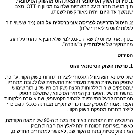
1.
סירוס השוק הסיטונאי והוצאת הוט מהשוק הסיטונאי,
תוך מניעת תחרות על התשתיות שלה גם מכיוון ה-OTT, מצב
שנמשך
עד היום
ויהיה מאוד קשה לשנותו.
2
.
חיסול הדרישה לפריסה אוניברסלית על הוט
(מה שעשוי היה
לעלות להוט מיליארדי ש"ח).
בסוף, אתן פירוט לנושא הוט-נט, למי שלא הבין את התרגיל הזה,
מהתחקיר של
אילנה דיין
ב"עובדה".
הפירוט
1. פרשת השוק הסיטונאי והוט
שוק סיטונאי הוא מודל רגולטורי ליצירת תחרות בשוק הקווי, ע"י כך,
שספק התשתית הקווית מעמיד את התשתית שלו לטובת מתחריו,
שמספקים שירות ללקוחות הקצה (שקודם היו שלו), תוך שימוש
בתשתיות שלו. הפער בין המחיר הסיטונאי, שמשלם הספק
המתחרה לבעל התשתיות, למחיר הקמעונאי, שהוא גובה מלקוחות
הקצה, אמור להספיק עבורו כדי שיתקיים מבחינה כלכלית וגם כדי
לייצר תחרות מספקת בשוק הקווי.
הרגולציה הזו התפתחה באירופה בשנות ה-90 של המאה הקודמת,
כאשר באירופה הכוונה הייתה לאלץ את חברות הבזק
המונופוליסטיות בתחום הקווי שם, לאפשר למתחרים החדשים,