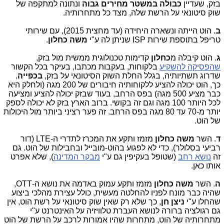
בזק, שעדיין
כבולה במשטר מחירים גבוה
ונתונה למתקפה של
שוק סיטונאי על הרשת שלה, מצד כל מתחרותיה.
ב
. הוט הייתה ונשארה היחידה (עד מחצית 2015), עם שירותי
טריפל בתוספת שירות
ISP
שניתן לה ע"י
משה כחלון
.
ג
. הוט קיבלה מ
כחלון
קדימות טכנולוגית ממשית מול בזק,
שהפסיקה להשקיע
בלקוחות, בעקבות מכתבו, בעיקר בכל הקשור
שדרוג תשתיותיה, בגלל החלת השוק הסיטונאי על בזק,
בכפייה
.
כך, הוט יכולה להציע ללקוחותיה חיבורים של 200 מגה (ולחלק היא
כבר מציע 500 מגה) בפס הרחב, בעוד שבזק יכולה להציע ומציעה
לכל היותר 100 מגה וגם זה בקושי. ברוב הארץ בזק לא יכולה לספק
יותר מ-70 עד 80 מגה בפס הרחב. זה פער רציני ביותר מול היכולות
של הוט.
ד
. השר
משה כחלון
מזמז ותקע את המכרז לתדרי ה-
LTE
(דור
רביעי בסלולר), כדי לא לפגוע בהוט-מובייל ובחבילות של הוט. גם
זה
נושא רחב
(שטופל בעקיפין גם ע"י
מבקר המדינה
), שלא אפרט
אותו כאן.
ה
. השר
משה כחלון
מזמז ותקע עמוק באדמה את נושא ה-
OTT
,
שהיה כבר מונח לפניו להחלטה מעשית, כולל עצירת מהלכי ביצוע
שהחלו ע"י
ניצן חן
, כך שלא רק שאין שוק סיטונאי על רשת הוט, אין
גם רגולציה ברורה לנושא העברת טלוויזיה על האינטרנט ע"י
מתחרותיה של הוט, מתחרות שהיו אמורות לרכב על הרשת של הוט