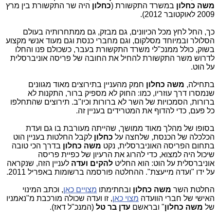
משה כחלון
במשרד התקשורת (
כחלון
היה שר התקשורת בין מרץ
2009 לאוקטובר 2012).
כך, החל לחץ מכל הכיוונים, גם מבזק, גם ממתחרותיה בעולם
הסלולר ובמיוחד מסלקום, וגם מחברי כנסת וגם מעוד אנשי מקצוע
בשוק, כולל ממנכ"לי משרד התקשורת בעבר, כשכולם פנו והחלו
לדרוש משר התקשורת להחיל את החובה של פריסה אוניברסלית
על הוט.
בתחילה,
משה כחלון
חמק מהעניין בתירוצים מאוד מגוונים
שנמסרו דרך עוזריו, כמו: החוק לא מספיק ברור, התקנות לא
ברורות, הסמכויות של השר לא ברורות וכיו"ב. תירוצים שהתחלפו
כל פעם, כדי להדוף את המטרידים בעניין זה.
בסופו של מהלך מאוד ממושך, שהייתה מעורבת בו גם ועדת
הכלכלה של הכנסת, שלחצה על
כחלון
לקבל החלטות בעניין הוט
בתחום הפריסה האוניברסלית, נקט
משה כחלון
בדרך הכי טובה
שיכול היה למצוא, כדי להרוג את הרעיון של כפיית פריסה
אוניברסלית על הוט: הוא החליט
להקים ועדה
לעניין הזה, שנקראה
על ידו "ועדה מייעצת". ההחלטה פורסמה ברשומות באפריל 2011.
החלטת השר
משה כחלון
ובחתימתו
מצויים כאן
, וכתב המינוי
האישי של חברי הוועדה
מצוי כאן
, זו ועדה שכולה מורכבת מ"נאמניו
של
משה כחלון
" ובראשם
עדן בר טל
(המנכ"ל דאז).