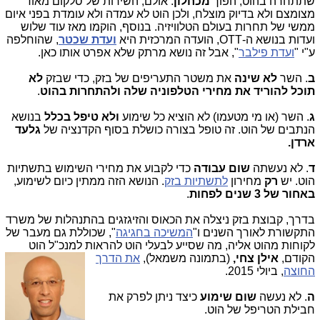
שתתחרה בהוט, הפוך
מכחלון
. אולם, השירות של סלקום מאוד
מצומצם ולא בדיוק מוצלח, ולכן הוט לא עמדה ולא עומדת בפני איום
ממשי של תחרות בעולם הטלוויזיה. בנוסף, הוקמו מאז עוד שלוש
ועדות בנושא ה-
OTT
, הועדה המרכזית היא
ועדת שכטר
, שהוחלפה
ע"י "
ועדת פילבר
", אבל זה נושא מרתק שלא אפרט אותו כאן.
ב
. השר
לא שינה
את משטר התעריפים של בזק, כדי שבזק
לא
תוכל להוריד את מחירי הטלפוניה שלה ולהתחרות בהוט
.
ג
. השר (או מי מטעמו) לא הוציא כל שימוע
ולא טיפל בכלל
בנושא
הנתבים של הוט. זה טופל בצורה כושלת בסוף הקדנציה של
גלעד
ארדן.
ד
. לא נעשתה
שום עבודה
כדי לקבוע את מחירי השימוש בתשתיות
הוט. יש
רק
מחירון
לתשתיות בזק
. הנושא הזה ממתין כיום לשימוע,
באחור של 3 שנים לפחות
.
בדרך, קבוצת בזק ניצלה את הכאוס והזיגזגים בהתנהלות של משרד
התקשורת לאורך השנים ו"
המשיכה בחגיגה
", שכוללת גם מעבר של
לקוחות מהוט אליה, מה שסייע לבעלי הוט להראות למנכ"ל הוט
הקודם,
איל
ן צחי,
(בתמונה משמאל),
את הדרך
החוצה
, ביולי 2015.
ה
. לא נעשה
שום שימוע
כיצד ניתן לפרק את
חבילת הטריפל של הוט.