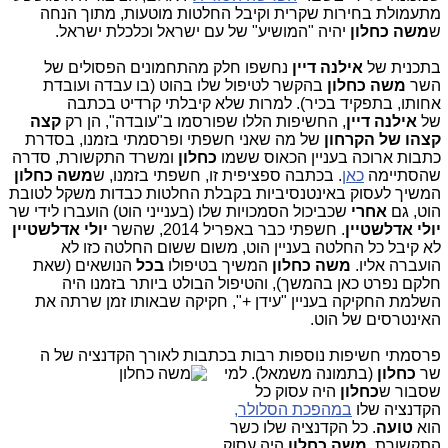
מתעמולת בחירות שקרית וקיבל החלטות מוטעות, מתוך הנחה
ש
משה כחלון
יהיה "המושיע" של עם ישראל וכלכלת ישראל.
בתכנית של
אילנה דיין
נחשפו חלק מהתחמונים הפסולים של
השר
משה כחלון
בהקשר לטיפול שלו בהוט (בו עבדה ועובדת
אחותו, בתפקיד בכיר). למרות שלא קיבלתי קרדיט בכתבה
של
אילנה דיין
, החשיפות הללו שפורסמו ב"עובדה", הן רק
קצה
קצהו של הקרחון
של מה שאני חשפתי ופרסמתי בזמנו, בסדרת
כתבות ארוכה בעניין הכאוס ששמו
כחלון
ומשרד התקשורת, סדרה
שהסתיימה
כאן
. בכתבה ספציפית זו, חשפתי בזמנו, ש
משה
כחלון
המשיך לעסוק באינטנסיביות בקבלת החלטות כבדות משקל לטובת
הוט, גם
אחרי
שכביכול הסמכויות שלו (בענייני הוט) הועברו לידי שר
יולי אדלשטיין
. חשפתי כבר באפריל 2014, שהשר
יולי אדלשטיין
לא קיבל כל החלטה בעניין הוט, משום ששום החלטה כזו לא
הועברה אליו.
משה כחלון
המשיך בטיפולו
בכל
הנושאים (שאת
חלקם נפרט כאן בהמשך), והטיפול הבולט ביותר בזמנו היה
השלמת החקיקה בעניין "עידן +", חקיקה שבאותו זמן שרתה את
האינטרסים של הוט.
פרסמתי חשיפות נוספות רבות בכתבות לאורך הקדנציה של ה
שר
כחלון
(בתמונה משמאל)
. למי
שסבור ש
כחלון
היה עסוק כל
הקדנציה שלו
במהפכת הסלולר,
הוא
טועה
. כל הקדנציה שלו כשר
התקשורת,
משה כחלון
היה עסוק