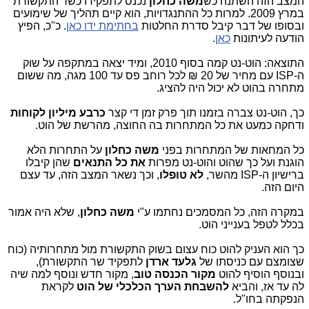
המצב הזה השתנה כש
משה
כחלון
נכנס לתפקידו כשר התקשורת
במרץ 2009. למרות כל ההתנגדויות, הוא קיים תהליך של שימועים
ובסופו של דבר קיבל סדרת החלטות
בחתימת ידו כאן
. כ"כ, הפיץ
הודעה לעיתונות
כאן
.
התוצאה: הוט-נט קמה בסוף 2010, ומיד יצאה במתקפה על שוק
ה-
ISP
עם מחיר של 20 ₪ לכל רוחב פס עד 100 מגה, מה ששום
מתחרה בהוט לא יכול היה להציג.
כך, הוט-נט צברה בזמנו תוך פרק זמן די קצר
כרבע מיליון לקוחות
ודחקה כמעט את כל המתחרות בה החוצה, מהרשת של הוט.
כל המחאות של המתחרות בפני
משה כחלון
על התחרות הלא
הוגנת ועל כך שהוט והוט-נט מפרות
את כל התנאים
שהן קיבלו
ברישיון ה-
ISP
מהשר,
לא טופלו
, וכך נשאר המצב הזה, עד עצם
היום הזה.
במקרה הזה, כל המסמכים נחתמו ע"י
משה כחלון
, שלא היה אמור
בכלל לטפל בענייני הוט.
כך הוא העניק להוט כוח עצום בשוק התקשורת מול מתחרותיה (כוח
שצומצם עם כניסתו של
גלעד ארדן
לתפקיד שר התקשורת),
ובנוסף הוסיף להוט
מקור הכנסה טוב
, מקור חדש ונוסף למה שיה
לה עד אז, והביא
להשבחת הערך הכלכלי של הוט
לקראת
הנפקתה בחו"ל.