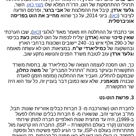
תרגילי ההתחמקות של הוט, הדו"ח המלא שלו
מצוי כאן
. השר,
גלעד ארדן
, קיבל את ההמלצות של
אבי ברגר
, ופרסם הודעה
לציבור (
כאן
), ביוני 2014, על כך שהוא
מחייב את הוט בפריסה
אוניברסלית
.
אני כתבתי על ההחלטה הזו מאמר מאוד לגלגני (
כאן
), שבו הערכתי
שאין סיכוי
שהוא (
ארדן
) יצליח לכפות על הוט לעסוק
כעת
בכיסוי
של כ-290 אלף איש בכ- 240 יישובים ושכונות ברחבי הארץ
ובהשקעה של
כמיליארדי ש"ח
. במציאות: הוט לא עשתה מאומה
ו
גלעד
ארדן
עזב לטובת משרד הפנים והנושא נתקע שוב.
כך, הוט חסכה לעצמה הוצאה של כמיליארד ₪, בחסות משרד
התקשורת ובעיקר בזכות "התרגיל המבריק" של
משה כחלון,
שבמקום להחליט, העביר את ההחלטה (ומזמוז הזמן) לוועדה
שבנויה
מנאמניו
, שלא עשו כמובן דבר בעניין זה, כל עוד הוא היה
שר התקשורת.
3. פרשת הוט-נט
לחברת הוט (שהורכבה מ- 3 חברות כבלים אזוריות שונות: תבל,
מת"ב וערוצי זהב, שנשארו מ- 6 חברות כבלים שהחלו לפעול
ב-1999), היה עד מחצית שנות האלפיים חברה למתן שירותי
אינטרנט (קרוי בעולם התקשורת –
ISP
), החברה הזו קרטעה מול
מתחרותיה בעולם ה-
ISP
, עד כי הגיע לסף פשיטת רגל ופסקה
לתפקד, כי בעלי הוט דאז לא ראו ממנה כל הכנסות, רק הוצאות....