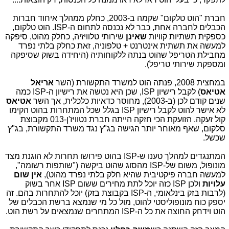
חברת "הוט טלקום" שקמה ב-2003, כחלק ממהלך איחוד חברות
הכבלים לחברה אחת, כבר לא נכנסה לתחום ה-
ISP
. הוט טלקום,
כספקית תשתיות קוויות
שאינן
שירותי טלוויזיה, כחלק מהוט, סיפקה
למעשה את תשתית אינטרנט + טלפוניה, זאת כחלק בלתי נפרד
מחבילת הטריפל שהוט בנתה ללקוחותיה (היחידה בשוק שסיפקה
ומספקת שירותי טריפל).
במחצית 2008, פנתה הוט למשרד התקשורת (השר
אריאל
אטיאס
) לקבל רישיון
ISP
, שכן היא נטשה את רישיון ה-
ISP
כמה
שנים קודם לכן (ב-2003), מחוסר כדאיות כלכלית, אך השר
אטיאס
לא אישר להוט לקבל רישיון
ISP
בגלל שכל המתחרות בהוט הקימו
קול זעקה. הזועקת הכי חזקה הייתה חברת נטוויז'ן-013 מקבוצת
סלקום, שאף מאוחר יותר הגישה בג"ץ נגד משרד התקשורת, בג"ץ
שכשל.
המתנגדים למהלך טענו ש-
ISP
בהוט פירושו תחרות לא הוגנת מצד
מונופול, משום של-
ISP
מהסוג שהוט ביקשה ("שותפות רשומה",
למעשה חברה פיקטיבית שהיא חלק בלתי נפרד מהוט),
אין שום
עלויות
ולכן
ISP
כזה יוכל לתת מחירים ששום
ISP
אחר בשוק
(לרבות בזק בינלאומי, ה-
ISP
בקבוצת בזק) יוכל להתחרות בהם. זה
יספק כוח מונופוליסטי להוט, מול כל מי שנמצא ברשת הכבלים של
הוט וידחק החוצה את כל ה-
ISP
המתחרים שנמצאים על רשת הוט.