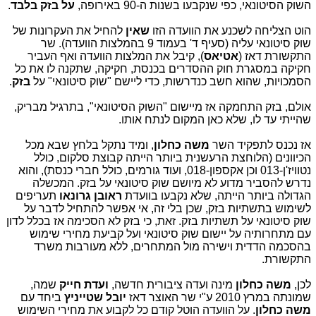
השוק הסיטונאי, כפי שנקבעו בשנות ה-90 באירופה,
על בזק בלבד
.
הוט הצליחה לשכנע את הוועדה הזו
שאין
להחיל את העקרונות של
שוק סיטונאי עליה (סעיף ד' בעמוד 9 בהמלצות הוועדה). שר
התקשורת דאז (
אטיאס
), קיבל את המלצות הוועדה ואף העביר
חקיקה במסגרת חוק ההסדרים בכנסת, חקיקה, שתקנה לו את כל
הסמכויות, שהוא חשב כנדרשות, כדי ליישם "שוק סיטונאי" על
בזק
.
אולם, בזק התחמקה אז מיישום "השוק הסיטונאי", בתרגיל מבריק,
שהייתי עד לו, שלא כאן המקום לנתח אותו.
אז נכנס לתפקיד השר
משה כחלון
, ומיד נתקל בלחץ שבא מכל
הכיוונים (הלוחצת הרעשנית ביותר הייתה קבוצת סלקום, כולל
נטוויז'ן-013 וכן אקספון-018, ועוד גורמים, כולל חברי כנסת), והוא
נדרש להסביר מדוע לא מיושם שוק סיטונאי על בזק. המכשלה
הגדולה ביותר הייתה, שלא נקבעו בוועדת
ראובן גרונאו
תעריפים
לשימוש בתשתיות בזק, שכן בלי זה, אי אפשר להתחיל לדבר על
שוק סיטונאי על תשתיות בזק. זאת, כי בזק לא הסכימה אז בכלל לדון
עם מתחרותיה על יישום שוק סיטונאי ועל קביעת מחירי שימוש
בהסכמה הדדית וישירה מול המתחרים, ללא מעורבות משרד
התקשורת.
לכן,
משה כחלון
מינה ועדה ציבורית חדשה,
ועדת חייק
שמה,
שמונתה במרץ 2010 ע"י שר האוצר דאז
יובל שטייניץ
ביחד עם
משה כחלון
. על הוועדה הוטל קודם כל לקבוע את מחירי השימוש