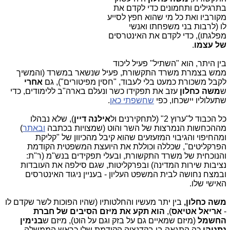
בתרגילים ותחמונים כדי לקדם את
מקורביו ואת כל מי שהוא חפץ לסייע
לו (לרבות בני משפחתו ואנשי
מפלגתו), כדי לקדם את האינטרסים
של עצמו
.
בין היתר, הוא "השתיל" פעיל ליכוד
ממש בצמרת משרד התקשורת, פעיל שנשאר במשרד (והמשיך
לקבל משכורת כמעט בלי לעבוד, "חסין מפיטורים"), גם
אחרי
ש
משה כחלון
עזב את תפקידו כשר ונעלם בארה"ב ללימודים, כדי
שתעלוליו יישכחו, כפי
שחשפתי כאן
.
כל הכבוד ל"ערוץ 2" (לתחקירנים ול
אילנה דיין
), שלא נבהלו
מההכחשות הנמרצות של השר והוט (שמצויות בכתבה
ובאתר
)
ומהחיפוי והגיבוי המזעזעים שהוא קיבל מהכיוון של "קליקת
הפרקליטים", שכללה וכוללת את היועצת המשפטית הקודמת
והנוכחית של משרד התקשורת, ובעלי תפקידים בנש"מ (ר"ת:
נציבות שירות המדינה) ובפרקליטות, שגם סילפה את העובדות
ובמצח נחושה לבית המשפט העליון - בעניין ניגוד האינטרסים
האישי שלו.
משה כחלון,
בין יתר מעשיו והחלטותיו (שהיו הפוכות לשר שקדם לו
-
אריאל אטיאס
),
הוא תקע את מיזם הסיבים של חברת
החשמל
(מיזם שמאיים גם על בזק וגם על הוט), מיזם ש
בנימין
נתניהו
כה התגאה בו בקדנציה הקודמת שלו כראש הממשלה,