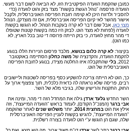
כמובן שהקמת הוועדה הפיקטיבית הזו, לא הביאה לשום דבר מעשי.
הוועדה פרסמה "נוהל הגשת בקשות" מצד בזק והוט לוועדה (כדי
להסביר ולדווח היכן לא קוימה חובת הפריסה האוניברסלית, ולקבל
אישור מהשר לאי קיום הפריסה אוניברסלית, אם זה מוצדק), הנוהל
מצוי כאן
, אבל שום דבר לא קרה בעקבות הנוהל. לא הוגשו בקשות
לוועדה (לפחות לא מצד הוט. לבזק היו כמה בקשות קטנות שטופלו
די מהר מחוץ לוועדה, כי בזק הייתה פרוסה די טוב בכל הארץ, לא
כמו הוט).
בקיצור:
לא קרה כלום בנושא
, מלבד פרסום הניירות הללו בנוגע
להקמת הוועדה, והקדנציה של
משה כחלון
הסתיימה באוקטובר
2012,
בלי
שהתקבלה איזו החלטה מצידו, בנוגע לחובת הפריסה
האוניברסלית של הוט.
כך, הוט לא הייתה צריכה להשקיע כסף בפריסה לשכונות וליישובים
רבים, פריסה שלא נראתה לה כדאית כלכלית, תוך צפצוף ארוך על
החוק, התקנות והרישיון שלה, בגיבוי מלא של השר.
השר החדש
גלעד ארדן
גילה את המחדל הזה די מהר, ומינה את
אבי ברגר
(המנכ"ל הקודם), לעמוד בראש "הוועדה המייעצת", וזה
אילץ את הוט
במחצית 2014
, יותר
משלוש שנים
לאחר שהוקמה
"הוועדה המייעצת", להגיש בקשות לעניין הפריסה האוניברסלית
שלה, שגם הן הוגשו ע"י הוט לוועדה בצורה רשלנית.
אבי ברגר
כתב לשר
ארדן
דו"ח מאוד ארוך, מה הוא מצא, ואת כל