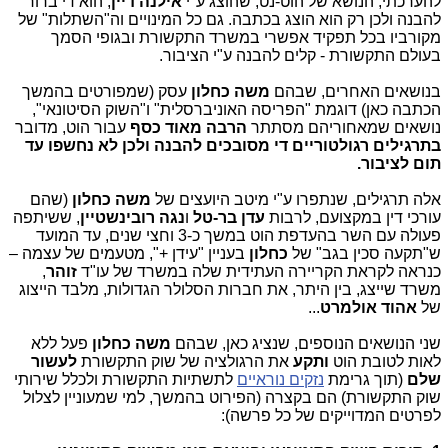
להערכתי, הנושא של הוט-נט, שהוצג ע"י
אילנה דיין
, הוא די ברור
להבנה ולכן רק הוא הוצג בכתבה. גם כל המינויים וה"השתלות" של
מקורביו בכל תפקיד אפשרי במשרד התקשורת ובגופי הסמך
בעולם התקשורת - קלים להבנה ע"י הציבור.
בנושאים האחרים, שבהם
משה כחלון
עסק (שמפורטים בהמשך
הכתבה כאן) דוגמת "הפריסה האוניברסלית" ו"השוק הסיטונאי",
נושאים שמאחוריהם מסתתר
הרבה מאוד כסף
עבור הוט, מדובר
בתרגילים רגולטוריים
די מסובכים להבנה ולכן לא נחשפו עד
תום לציבור.
אלה תרגילים, שנתפרו ע"י מיטב היועצים של
משה כחלון
(שהם
עורכי דין במקצועם, לרבות
עדן בר-טל
ו
נגה
רובינשטיין
, ששיתפה
פעולה עם השר בהעדפת הוט במשך כ-3 וחצי שנים, עד המועד
ש"תקעה סכין בגב" של
כחלון
בעניין "עידן +", מטעמים של עצמה –
כנראה לקראת הקריירה העתידית שלה במשרד של עו"ד
זוהר
,
משרד שייצג, בין היתר, את חברות הסלולר הגדולות, מלבד הייצוג
של
אהוד אולמרט
...
שני הנושאים הנוספים, שנציג כאן, שבהם
משה כחלון
פעל ללא
לאות לטובת הוט
ותקע
את הרגולציה של שוק התקשורת
לעשור
שלם
(תוך גרימת
נזקים נוראיים
לתשתיות התקשורת ולכלל שירותי
שוק התקשורת) הם בקצרה (הפירוט בהמשך, למי שמעוניין לצלול
לפרטים המדוייקים של כל פרשה):