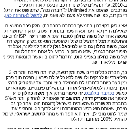
ב-2010, ע"י תרגילים של שינוי הרכב הבעלות ועוד תרגילים
מורכבים, שהפכו את Unlimited ל"חברה נכה", שתפשוט את הרגל
די בקרוב, כפי שחשפתי לא פעם ולא פעמיים,
למשל לאחרונה כאן
.
אציג כאן בקצרה (ובהמשך הכתבה בהרחבה), חלק ניכר מנושאים
ש
אילנה דיין
לא ידעה ולא חשפה בתחקיר שלה, תחקיר שחשף רק
מעשה אחד של
משה כחלון
לטובת הוט: אישור רישיון ISP להוט-נט
והתעלמות מכל התרגילים שנלוו להופעת הוט-נט בשוק התקשורת.
אגב,
משה כחלון
גם סייע ל
מיכאל גולן
להפוך למיליונר, אבל זה
סיפור אחר לגמרי, שלא נעסוק בו כרגע. כל אחת מההחלטות
של
משה כחלון
בענייני
הוט
,
"תרמו" להוט בין עשרות ומאות מיליוני
₪ עד מיליארדי ₪.
כך, חברת כבלים די כושלת ומקרטעת, שהייתה חייבת יותר מ- 3
מיליארדי ₪ לבנקים ולנושים ללא כל יכולת פירעון, הפכה תוך פרק
זמן קצר ביותר ל"תרנגולת המטילה ביצי זהב", עד ש
פטריק דרהי
הפך בזכותה
למולטי-מיליארדר
, בתרגילים פיננסיים, שמתוארים
למשל
בכתבה בגלובס
. זה סיפור מרתק איך
משה כחלון
סייע
להפוך את
פטריק דרהי
,
מתושב זר
שאסור לו להחזיק יותר מ-5%
בחברת תקשורת משמעותית בישראל (דוגמת הוט ואחר כך גם
מירס, שאותה הוא רכש ממוטורולה ומיזג לתוך הוט והחליף את
שמה להוט מובייל), איך הוא הפך חיש מהר
לתושב ישראלי
, שיכול
להחזיק 100% מהחברות הללו.