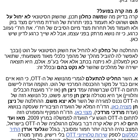
6. מה קרה בפועל?
קרה בדיוק מה ש
משה
כחלון
תכנן, שהשוק הסיטונאי
לא יחול על
הוט
ושהוט לא תעמוד בפני תחרות של הורדת מחירים מצד בזק
ולא תעמוד מול תחרות מצד מיזם הסיבים של חח"י. את חח"י נעזוב
כרגע, כי זה נושא מרתק בפני עצמו, אבל לא שייך כרגע לדיון שיש
כאן.
ההחלטה של
כחלון
לא להחיל את השוק הסיטונאי על הוט (ובכך
לאפשר לה להוביל מהלך של מהפך כלכלי מאוד משמעותי, שתואר
כאן למעלה), לא ניתנה בכתב אלא אולי בע"פ. אולם, היא תוצאה
ישירה של מהלכים שהשר
לא נקט בהם
ובכלל זה:
א
. השר
החליט להתעלם
לגמרי מהנושא של ה-
OTT
, כי הוא איים
איום כבד על מקור ההכנסה המרכזי של הוט. הוקמה ועדה ליישום
תחום ה-
OTT
שברשותה עמד
ניצן חן
(אז יו"ר מועצת הכבלים
והלוויין)
אך היא נוטרלה ו
ניצן
חן
פרש. פשוט, כל הנושא הזה של
ה-
OTT
נכנס למגירה של השר
ולא יצא משם
. ההחלטה של
ניצן
חן
מצויה כאן
, הדו"ח המלא של הוועדה הציבורית שעסקה בנושא
(ועדת
מרדכי מרדכי
),
מצוי כאן
. הדו"ח המקיף והמפורט הזה
לתחום ה-
OTT
הוגש ע"י הוועדה לממשלה במרץ 2009.
מאז ועד
היום
לא רק שלא קרה דבר בעולם הרגולציה של ה-
OTT
בישראל,
המצב נהיה הרבה יותר חמור ומסובך, בגלל ש
גלעד ארדן
התיר
לסלקום
לספק
שירות טלוויזיוני
OTT
בלי רישיון, מתוך מטרה