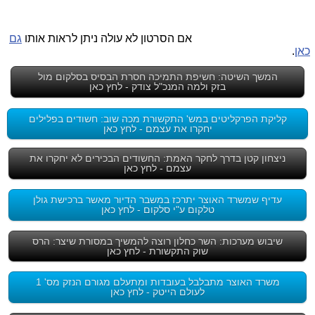
אם הסרטון לא עולה ניתן לראות אותו
גם
כאן
.
המשך השיטה: חשיפת התמיכה חסרת הבסיס בסלקום מול
בזק ולמה המנכ"ל צודק - לחץ כאן
קליקת הפרקליטים במש' התקשורת מכה שוב: חשודים בפלילים
יחקרו את עצמם - לחץ כאן
ניצחון קטן בדרך לחקר האמת: החשודים הבכירים לא יחקרו את
עצמם - לחץ כאן
עדיף שמשרד האוצר יתרכז במשבר הדיור מאשר ברכישת גולן
טלקום ע"י סלקום - לחץ כאן
שיבוש מערכות: השר כחלון רוצה להמשיך במסורת שיצר: הרס
שוק התקשורת - לחץ כאן
משרד האוצר מתבלבל בעובדות ומתעלם מגורם הנזק מס' 1
לעולם הייטק - לחץ כאן