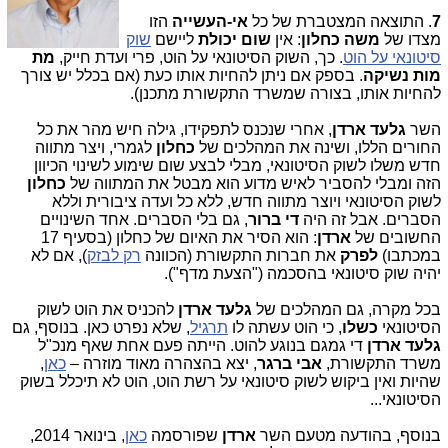
7
. התוצאה המצטברת של כל
אי-העשייה
הזו
מצדו של
משה כחלון
: אין
שום יכולת
ליישם
שוק
סיטונאי על הוט
. כך, השוק הסיטונאי על הוט, פרי ועדת חייק,
מת
מות נשיקה
. בספק אם ניתן להחיות אותו כעת (אם בכלל יש צורך
להחיות אותו, בצורה שמשרד התקשורת מתכנן).
השר
גלעד ארדן
, אחרי שנכנס לתפקידו, גילה חיש מהר את כל
החורים הללו, ושינה את המהלכים של
כחלון
לגמרי, ויצר מתווה
חדש משלו לשוק הסיטונאי, מבלי לבצע שום שימוע לשינוי הכיוון
הזה ומבלי להסביר לאיש מדוע הוא מבטל את המתווה של
כחלון
לשוק הסיטונאי ויוצר מתווה חדש, ללא כל ועדה ציבורית וללא
הסברים. אבל זה היה
די ברור
, גם בלי הסברים. אחד השינויים
החשובים של
ארדן
: הוא הסיר את האיום של כחלון (בסעיף 17
במכתבו)
לפרק
את חברות התקשורת (הכוונה
רק לבזק
), אם לא
יהיה שוק סיטונאי בהסכמה ("הצעת מדף").
בכל מקרה, גם המהלכים של
גלעד ארדן
להכניס את הוט לשוק
הסיטונאי
כשלו
, כי הוט עשתה לו
תרגיל
, שלא נפרט כאן. בנוסף, גם
גלעד ארדן
די גמגם בנוגע להוט. הייתה פעם אחת שאף מנכ"ל
משרד התקשורת,
אבי ברגר
, יצא בהצהרה מאוד מוזרה –
כאן
,
שהיות ואין ביקוש לשוק סיטונאי על רשת הוט, הוט לא תיכלל בשוק
הסיטונאי...
בנוסף, בהודעה מטעם השר
ארדן
שפורסמה
כאן
, בינואר 2014,