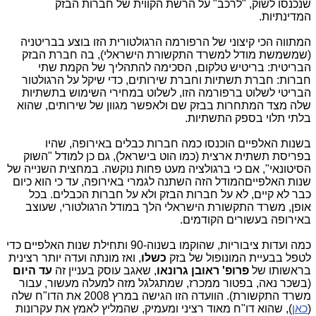
שנכנסו לשוק, "לרכב" על הרשת הקווית של חברות הבזק
המדינתיות.
המתווה הכי קיצוני של הרפורמה הרגולטורית הזו בוצע בבריטניה
(שמשמשת מודל למשרד התקשורת הישראלי), בה חברת הבזק
הבריטית: בריטיש טלקום, הסכימה להתהליך של הקמת שתי
חברות: חברת תשתיות וחברת שירותים, כדי שיקל על הרגולטור
הבריטי לשלוט ברפורמה הזו, לשלוט במחירי השימוש בתשתיות
שלה מצד המתחרות בבזק שם ולאפשר מגוון של שירותים, שהוא
בלתי תלוי בספק התשתיות.
בשנות האלפיים הוכנסו כמה חברות כבלים באירופה, שהיו
בפריסת תשתית ארצית (כמו הוט בישראל), גם כן למודל "השוק
הסיטונאי", אם כי ברגולציה מעט פחות נוקשה. במחצית השנייה של
שנות האלפייםהמודל הזה השתנה לגמרי באירופה, עד כי הוא כיום
כבר לא קיים, לא על חברות הבזק ולא על חברות הכבלים. בכל
אופן, משרד התקשורת הישראלי הלך במודל הרגולטורי, שעוצב
באירופה בעשורים הקודמים.
כמה ועדות ציבוריות, שהוקמו בשנוה-90 ותחילת שנות האלפיים כדי
לטפל בבעיית המונופול של בזק
כשלו
, ואז מונתה ועדה יותר רצינית
בראשותו של
פרופ' ראובן גרונאו
, שאגב עוסק בעניין זה
עד היום
(בשכר נאה, בפטור ממכרז, שמתגלגל מזה למעלה מעשור, עבור
משרד התקשורת). הוועדה הזו הגישה במרץ 2008 את הדו"ח שלה
(
כאן
), שהוא דו"ח מאוד רציני ומעמיק, שהמליץ לאמץ את עקרונות