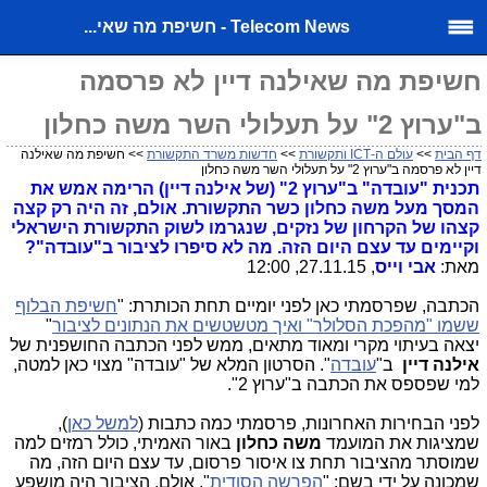
Telecom News - חשיפת מה שאי...
חשיפת מה שאילנה דיין לא פרסמה
ב"ערוץ 2" על תעלולי השר משה כחלון
דף הבית
>>
עולם ה-ICT ותקשורת
>>
חדשות משרד התקשורת
>> חשיפת מה שאילנה
דיין לא פרסמה ב"ערוץ 2" על תעלולי השר משה כחלון
תכנית "עובדה" ב"ערוץ 2" (של אילנה דיין) הרימה אמש את
המסך מעל משה כחלון כשר התקשורת. אולם, זה היה רק קצה
קצהו של הקרחון של נזקים, שנגרמו לשוק התקשורת הישראלי
וקיימים עד עצם היום הזה. מה לא סיפרו לציבור ב"עובדה"?
מאת:
אבי וייס
, 27.11.15, 12:00
הכתבה, שפרסמתי כאן לפני יומיים תחת הכותרת: "
חשיפת הבלוף
ששמו "מהפכת הסלולר" ואיך מטשטשים את הנתונים לציבור
"
יצאה בעיתוי מקרי ומאוד מתאים, ממש לפני הכתבה החושפנית של
אילנה דיין
ב"
עובדה
". הסרטון המלא של "עובדה" מצוי כאן למטה,
למי שפספס את הכתבה ב"ערוץ 2".
לפני הבחירות האחרונות, פרסמתי כמה כתבות (
למשל כאן
),
שמציגות את המועמד
משה כחלון
באור האמיתי, כולל רמזים למה
שמוסתר מהציבור תחת צו איסור פרסום, עד עצם היום הזה, מה
שמכונה על ידי בשם: "
הפרשה הסודית
". אולם, הציבור היה מושפע