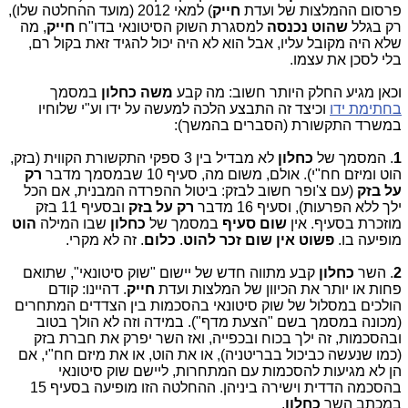
פרסום ההמלצות של ועדת
חייק
) למאי 2012 (מועד ההחלטה שלו),
רק בגלל
שהוט
נכנסה
למסגרת השוק הסיטונאי בדו"ח
חייק
, מה
שלא היה מקובל עליו, אבל הוא לא היה יכול להגיד זאת בקול רם,
בלי לסכן את עצמו.
וכאן מגיע החלק היותר חשוב: מה קבע
משה כחלון
במסמך
בחתימת ידו
וכיצד זה התבצע הלכה למעשה על ידו וע"י שלוחיו
במשרד התקשורת (הסברים בהמשך):
1
. המסמך של
כחלון
לא מבדיל בין 3 ספקי התקשורת הקווית (בזק,
הוט ומיזם חח"י). אולם, משום מה, סעיף 10 שבמסמך מדבר
רק
על בזק
(עם צ'ופר חשוב לבזק: ביטול ההפרדה המבנית, אם הכל
ילך ללא הפרעות), וסעיף 16 מדבר
רק על בזק
ובסעיף 11 בזק
מוזכרת בסעיף. אין
שום סעיף
במסמך של
כחלון
שבו המילה
הוט
מופיעה בו.
פשוט אין שום זכר להוט
.
כלום
. זה לא מקרי.
2
. השר
כחלון
קבע מתווה חדש של יישום "שוק סיטונאי", שתואם
פחות או יותר את הכיוון של המלצות ועדת
חייק
. דהיינו: קודם
הולכים במסלול של שוק סיטונאי בהסכמות בין הצדדים המתחרים
(מכונה במסמך בשם "הצעת מדף"). במידה וזה לא הולך בטוב
ובהסכמות, זה ילך בכוח ובכפייה, ואז השר יפרק את חברת בזק
(כמו שנעשה כביכול בבריטניה), או את הוט, או את מיזם חח"י, אם
הן לא מגיעות להסכמות עם המתחרות, ליישם שוק סיטונאי
בהסכמה הדדית וישירה ביניהן. ההחלטה הזו מופיעה בסעיף 15
במכתב השר
כחלון
.