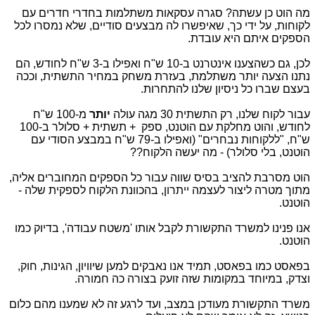
מה הוט כן עשתה? סגרה עסקאות משתלמות בחדרי חדרים עם
לקוחות, על ידי כך, שאיפשרו לה מבצעים סודיים, שלא נמסרו לכל
הספקים איתם היא עובדת.
לכן, גם כשהצענו אינטרנט ב-10 ש"ח ואפילו ב-3 ש"ח לחודש, הם
נתנו הצעה יותר משתלמת, בעזרת משחק במחיר התשתית, וככה
בעצם שברו כל ניסיון שלנו להתחרות.
עבור לקוח שלנו, רק התשתית 30 מגה עולה
יותר
מ-100 ש"ח
לחודש, והוט מחלקת עם הוטנט, ספק + תשתית + סלולר ב-100
ש"ח, "ללקוחות נבחרים" (ואפילו ב-79 ש"ח במבצע הסודי עם
הוטנט, בלי סלולר) - מה יעשה הלקוח??
הוט מסרבת להציב בסיס שווה עבור כל הספקים המחוברים אליה,
מתוך מטרה ליצור לעצמה ייתרון, בהכוונת הלקוח לספקית שלה -
הוטנט.
אנו פנינו למשרד התקשורת לקבל אותו 'משטח עבודה', בדיוק כמו
הוטנט.
בפאסט כמו בפאסט, תמיד אנו נאבקים למען שיוויון, הגינות, חוק,
וצדק, במיוחד במקומות שזה זועק בצורה כה חמורה.
משרד התקשורת מעודכן במצב, ועד לרגע זה לא שמענו מהם כלום