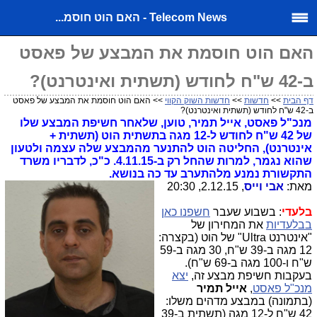
Telecom News - האם הוט חוסמ...
האם הוט חוסמת את המבצע של פאסט
ב-42 ש"ח לחודש (תשתית ואינטרנט)?
דף הבית
>>
חדשות
>>
חדשות השוק הקווי
>> האם הוט חוסמת את המבצע של פאסט
ב-42 ש"ח לחודש (תשתית ואינטרנט)?
מנכ"ל פאסט, אייל תמיר, טוען, שלאחר חשיפת המבצע שלו
של 42 ש"ח לחודש ל-12 מגה בתשתית הוט (תשתית +
אינטרנט), החליטה הוט להתנער מהמבצע שלה עצמה ולטעון
שהוא נגמר, למרות שהחל רק ב-4.11.15. כ"כ, לדבריו משרד
התקשורת נמנע מלהתערב עד כה בנושא.
מאת:
אבי וייס
, 2.12.15, 20:30
בלעדי
:
בשבוע שעבר
חשפנו כאן
בבלעדיות
את המחירון של
"אינטרנט Ultra" של הוט (בקצרה:
12 מגה ב-39 ש"ח, 30 מגה ב-59
ש"ח ו-100 מגה ב-69 ש"ח).
בעקבות חשיפת מבצע זה,
יצא
מנכ"ל פאסט
,
אייל תמיר
(בתמונה) במבצע מדהים משלו:
42 ש"ח ל-12 מגה (תשתית ב-39