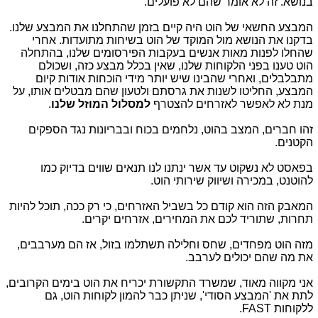
בנושא. זה לא אומר שהם לא פועלים.
המבצע החשאי של הוט היה קיים בזמן שהתחלנו את המבצע שלנו.
בדקנו את הנושא מול המוקד של הוט בשיחות מתועדות. אחרי
שהחלו לפנות מאות אנשים בעקבות הפירסומים שלנו, בהתחלה
הוט טענו בפני הלקוחות שלנו, שאין בכלל מבצע כזה, ושכולם
מתבלבלים, ואחרי שהבינו שיש יותר מידי הוכחות אודות קיום
המבצע, החליטו לשנות את גרסתם ולטעון שהם מבטלים אותו, על
מנת לא לאפשר לאזרחים להצטרף
למסלול המוזל שלנו
.
זהו חברים, המצב בהוט, נלחמים בכוח ובבריונות נגד הספקים
הקטנים.
בפאסט לא נשקוט עד אשר ינתנו לנו תנאים שווים בדיוק כמו
להוטנט, במכירה ושיווק שירותי הוט.
המאבק הזה הוא קודם כל בשביל האזרחים, כי רק ככה, תוכל להיות
תחרות, שתוריד לכם את המחירים, אזרחים יקרים.
מזה הוט מפחדים, שחס וחלילה תשתלמו בזול, אז הם מערבבים,
את מה שהם יכולים לערבב.
אני מקווה מאוד, שמשרד התקשורת יכריח את הוט בימים הקרובים,
לתת את 'המבצע הסודי', שניתן כבר להמון לקוחות הוט, גם
ללקוחות FAST.