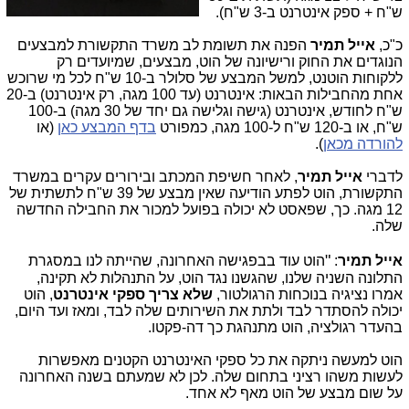
ש"ח + ספק אינטרנט ב-3 ש"ח).
כ"כ,
אייל תמיר
הפנה את תשומת לב משרד התקשורת למבצעים
הנוגדים את החוק ורישיונה של הוט, מבצעים, שמיועדים רק
ללקוחות הוטנט, למשל המבצע של סלולר ב-10 ש"ח לכל מי שרוכש
אחת מהחבילות הבאות: אינטרנט (עד 100 מגה, רק אינטרנט) ב-20
ש"ח לחודש, אינטרנט (גישה וגלישה גם יחד של 30 מגה) ב-100
ש"ח, או ב-120 ש"ח ל-100 מגה, כמפורט
בדף המבצע כאן
(או
להורדה מכאן
).
לדברי
אייל תמיר
, לאחר חשיפת המכתב ובירורים עקרים במשרד
התקשורת, הוט לפתע הודיעה שאין מבצע של 39 ש"ח לתשתית של
12 מגה. כך, שפאסט לא יכולה בפועל למכור את החבילה החדשה
שלה.
"
אייל תמיר
:
הוט עוד בבפגישה האחרונה, שהייתה לנו במסגרת
התלונה השניה שלנו, שהגשנו נגד הוט, על התנהלות לא תקינה,
אמרו נציגיה בנוכחות הרגולטור,
שלא צריך ספקי אינטרנט
, הוט
יכולה להסתדר לבד ולתת את השירותים שלה לבד, ומאז ועד היום,
בהעדר רגולציה, הוט מתנהגת כך דה-פקטו.
הוט למעשה ניתקה את כל ספקי האינטרנט הקטנים מאפשרות
לעשות משהו רציני בתחום שלה. לכן לא שמעתם בשנה האחרונה
על שום מבצע של הוט מאף לא אחד.