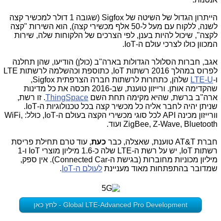
הייתרון הגדול של השיטה של Sigfox (שגובה 1 דולר למכשיר קצה
לשנה, ללקוח עם מעל ל-50 אלף מכשירי קצה), הוא השירות "קצה
לקצה", שיכול להיות בענן, לפי הצרכים של הלקוחות שלה, שירות
המכוון כולו לצרכי עולם ה-IoT.
אגב, חברות הסלולר הגדולות בארה"ב (כולן) הודיעו, שהן תחלנה
לפרוס במהלך 2016 רשתות IoT, כתוספת וכהשלמה לרשתות LTE
ו-
LTE-U
שלהן, כתחרות לרשתות חברה הצרפתית Sigfox,
שהקדימה אותן. ורייזון טוענת, שב-2016 תכסה את כל מדינות
ארה"ב ברשת, שהיא מקימה תחת השם
ThingSpace
. זו רשת,
שניתן יהיה לחבר אליה כל מכשיר קצה בכל טכנולוגיות ה-IoT.
וורייזון מכינה API לכל סוגי מכשירי הקצה בעולם ה-IoT, כולל: WiFi,
ZigBee, Z-Wave, Bluetooth ועוד.
חברת AT&T טוענת, שאצלה, כבר
כעת
, עוד טרם תחילת פריסת
רשתות IoT, יש על רשת ה-LTE שלה כ-1.6 מיליון מוצרי IoT ו-1
מיליון מכוניות מחוברות (בגישת ה-Connected Car). אין ספק,
שמדובר בהתפתחות מאוד מעניינת
לעולם ה-IoT
.
Global LTE-Advanced Pro Development - לחץ כאן