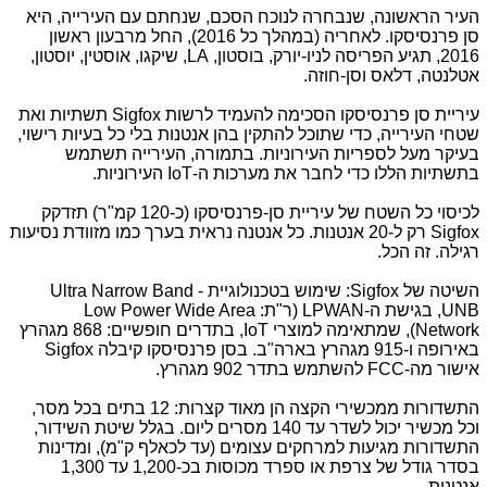
העיר הראשונה, שנבחרה לנוכח הסכם, שנחתם עם העירייה, היא
סן פרנסיסקו. לאחריה (במהלך כל 2016), החל מרבעון ראשון
2016, תגיע הפריסה לניו-יורק, בוסטון, LA, שיקגו, אוסטין, יוסטון,
אטלנטה, דלאס וסן-חוזה.
עיריית סן פרנסיסקו הסכימה להעמיד לרשות Sigfox תשתיות ואת
שטחי העירייה, כדי שתוכל להתקין בהן אנטנות בלי כל בעיות רישוי,
בעיקר מעל לספריות העירוניות. בתמורה, העירייה תשתמש
בתשתיות הללו כדי לחבר את מערכות ה-IoT העירוניות.
לכיסוי כל השטח של עיריית סן-פרנסיסקו (כ-120 קמ"ר) תזדקק
Sigfox רק ל-20 אנטנות. כל אנטנה נראית בערך כמו מזוודת נסיעות
רגילה. זה הכל.
השיטה של Sigfox: שימוש בטכנולוגיית Ultra Narrow Band -
UNB, בגישת ה-LPWAN (ר"ת: Low Power Wide Area
Network), שמתאימה למוצרי IoT, בתדרים חופשיים: 868 מגהרץ
באירופה ו-915 מגהרץ בארה"ב. בסן פרנסיסקו קיבלה Sigfox
אישור מה-FCC להשתמש בתדר 902 מגהרץ.
התשדורות ממכשירי הקצה הן מאוד קצרות: 12 בתים בכל מסר,
וכל מכשיר יכול לשדר עד 140 מסרים ליום. בגלל שיטת השידור,
התשדורות מגיעות למרחקים עצומים (עד לכאלף ק"מ), ומדינות
בסדר גודל של צרפת או ספרד מכוסות בכ-1,200 עד 1,300
אנטנות.