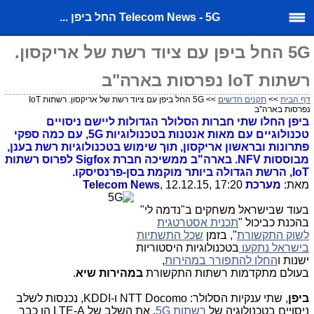
Telecom News - 5G החל ביפן ...
5G החל ביפן עם ציוד רשת של אריקסון.
רשתות IoT נפרסות בארה"ב
דף הבית
>>
תקנים חדשים
>> 5G החל ביפן עם ציוד רשת של אריקסון. רשתות IoT
נפרסות בארה"ב
ביפן החלו שתי חברות הסלולר הגדולות ליישם ניסויים
טכנולוגיים עם מאות אנטנות בטכנולוגיות 5G, עם כמה ספקי
פתרונות ובראשון אריקסון, תוך שימוש בטכנולוגיות רשת בענן,
מבוססות NFV. בארה"ב ממשיכה חברת Sigfox לפרוס רשתות
IoT, הרשת הגדולה ביותר מוקמת בסן-פרנסיסקו.
מאת:
מערכת Telecom News
, 12.12.15, 17:20
בעוד שבישראל משחקים ב"נדמה לי"
בהכנת כביכול "
תכנית אסטרטגית
לשוק התקשורת
", בזמן
שכל התשתיות
בישראל נתקעו
בטכנולוגיות היסטוריות
ישנות ו
החלו להתפורר במהירות
,
בעולם מתקדמות רשתות התקשורת
במהירות שיא
.
ביפן
, שתי ענקיות הסלולר: NTT Docomo ו-KDDI, נכנסות לשלב
ניסויים בטכנולוגיה של
רשתות 5G
. את השלב של LTE-A הן כבר