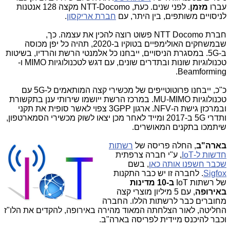
עברו
מזמן
. לפני שנים. כעת, NTT-Docomo מקצה 128 אנטנות
לניסויים משותפים, בין היתר, עם
חברת אריקסון
.
חברת NTT Docomo פשוט רוצה להכין את עצמה. כך,
שבמשחקים האולימפיים בטוקיו ב-2020, תהיה כל יפן מכוסה
ב-5G. במסגרת הניסויים, ייבחנו כל אלמנטי הרשת והרדיו, בשיטות
טכנולוגיות שונות ובתדרים שונים, עם דגש לטכנולוגיות MIMO ו-
Beamforming.
כ"כ, ייבחנו פרוטוטייפים של מכשירי קצה המותאמים ל-5G עם
טכנולוגיות MU-MIMO. במרכז הרשת ייושמו שירותי ענן בתקשורת
ובמרכזן גישת ה-NFV. ארגון 3GPP צפוי לאשר סופית את תקני
ותדרי 5G ב-2017 ומייד לאחר מכן יצאו לשוק מכשירי הסמארטפון,
שיתמכו בתקנים המאושרים.
בארה"ב
, החלה
פריסה של
רשתות
חדשות ל-IoT
, ע"י חברה צרפתית
שכבר חשפנו אותה כאן
, בשם
Sigfox
. לחברה זו יש כבר התקנות
של רשתות IoT
ב-10 מדינות
באירופה
, עם 5 מיליון מוצרי קצה
מחוברים כבר לרשתות הללו. החברה
החליטה, לאור הצלחתה המאוד מהירה באירופה, להקדים את הלו"ז
וכבר להיכנס מיידית לפריסה בארה"ב.