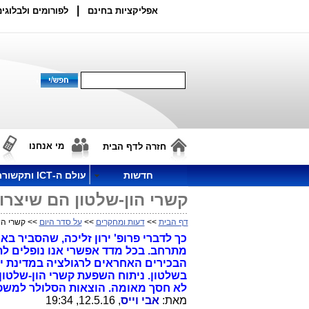
|
אפליקציות בחינם
לפורומים ולבלוגים
מי אנחנו
חזרה לדף הבית
חדשות
עולם ה-ICT ותקשורת
קשרי הון-שלטון הם שיצרו
דף הבית
>>
דעות ומחקרים
>>
על סדר היום
>> קשרי הו
מתרחב. בכל מדד אפשרי אנו נופלים לת
הבכירים האחראים לרגולציה במדינת י
בשלטון. ניתוח השפעת קשרי הון-שלטון
לא חסך מאומה. הוצאות הסלולר למשפחה גדלו ב-5 הש
מאת:
אבי וייס
, 12.5.16, 19:34