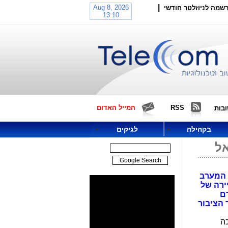
|
שמה לניוזלטר חודשי
RSS
המייל האדום
בות
בקהילה
לגיקים
אל
בין מדינות המערב
ירה של
ם
 הציבור