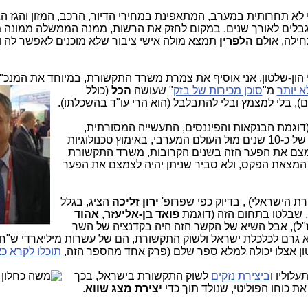
 לא תחרותית במערב, המתאפינת במחירי הדיור, הרכב, המזון והגז ה
גבלים לאורך שנים. במקום לחזק את הרשות, ממנה הממשלה ממונה מ
חילה, אולם
הלפרין
תמצא מולה אישי ציבור שלא מוכנים לאפשר לה 
רי הון-שלטון, אני אוסיף את צמרת משרד התקשורת, במיוחד את המנכ"ל
א יותר
מ"
סוכן מכירות של בזק
" שעושה
הכל
(כולל
), בלי למצמץ ובלי להתבלבל (הוא הרי עו"ד בהשכלתו).
(דוגמת הבנקאות והפיננסים, התעשייה המסורתית,
הקמעונאות והמסחר ועוד), שנתקעו בפער של כ-10 שנים מול העולם המערבי, באימוץ טכנולוגיות
צמצם את הפער הזה בשנים הקרובות, משרד התקשורת
המצאת הפקס, ולא סביר שניתן יהיה לצמצם את הפער
 הישראלי) , בדיוק כפי שפרופ'
ירון זליכה
הציג, בגלל
, שבלטו בתחום הזה (דוגמת
פואד בן-אליעזר
,
אהוד
"ל), אבל השיא של הקשר הזה היה בקדנציה של השר
 גרם לכלכלת ישראל ולשוק התקשורת, הם של עשרות מיליארדי ש"ח 
ון אצלו יכולה למלא ספר שלם (פרק אחד מהספר הזה,
תוכלו לקרא כא
לוליו ו
ביצירת נזקים
לשוק התקשורת בישראל, בכך
את כוחו הפוליטי, שנולד תוך כדי
יצירת מצג שווא
.