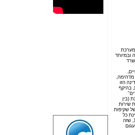
ממערכת
 ובמיוחד
שרד
ת ה-OECD), ברמת חיים,
מדהימה,
, בהיקף
ים"
 (בין
ת שירות
של שקיפות
נת כל
הישראל נתקע בעידן הפקס, טכנולוגיה של המאה ה-19, שזה
שבוע טוב לכל
עגום
הגולשים באשר
הם!!!