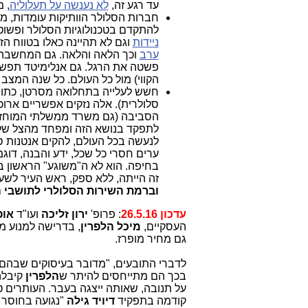
עד רגע זה,
לא נענשה על תעלוליה
, 
חברות הסלולר הוותיקות עומדות, מז
להתקדם בטכנולוגיות הסלולר ופשוט
ניידות
וגם לא תהיינה כאלו בטווח הז
ערב
וכך הלאה והלאה. גם המחשבה
פשטה את הרגל. גם אנלימיטד תפשו
הקווי) מול כל העולם. כל שנה המצב י
חשש לעלייה בתחלואה מסרטן, כתוצא
סלולרית). אלה נזקים אפשריים ארו
הסביבה (גם משרד ממשלתי המוחזק
לתפקד בנושא הזה ומפחד מהצל של 
לנעשה בכל העולם, להקים אנטנות סל
ערים חסרי כל שכל, ידע והבנה, דו
בחיפה. הוא לא ה"משוגע" הראשון ב
זה הייתה, ללא ספק, ראש העיר לש
וברמת השירות הסלולרי לתושבי 
עדכון 26.5.16
:
פרופ'
ירון זליכה
ועו"ד
אופ
העסקיים,
מיכל הלפרין
, בדרישה למנוע מ
גם מחיר מופרז.
לדברי התובעים, "מדובר בעיסוקים שבהם 
בכך הם מתייחסים להיתר ש
הלפרין
קיבלה
על תנובה, שאותה ייצגה בעבר. העותרים
קודמה בתפקיד
דיויד גילה
"נגועה בחוסר ס