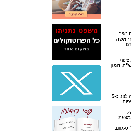
2" על תעלולי השר
משה כחלון -
כאן
המשך חשיפת הבלוף
ששמו "מהפיכת
הסלולר" ואיך מסרסים
 2016), ציטוט שגם עיתונאים
את הנתונים לציבור -
רי
משה
כאן
דם
סיכום ביקור בסיליקון
ואלי - למה 3 הגדולות
צעות
משקיעות ומפתחות
"ח, המון
באותם תחומים -
כאן
שלמה פילבר (עד
לאחרונה מנכ"ל משרד
התקשורת) - עד
מדינה? הצחקתם
כמות רשתות הסלולר במדינת ישראל ירדה בתקופה זו מ-4 רשתות די טובות (בקנה מידה מערבי, כפי שהיה לפני כ-5
אותי! -
כאן
יפות
"יש אפליה בחקירה"?
ל
חשיפה: למה השר
משה כחלון לא נחקר
עד היום? -
כאן
לן טלקום,