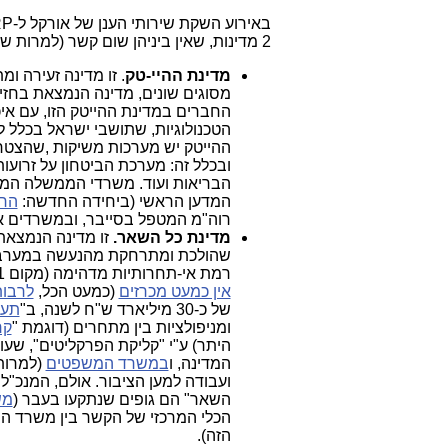
באירוע השקת שירותי הענן של אורקל ל-ERP (
2 מדינות, שאין ביניהן שום קשר (למרות שהן שוכנות על אותו תא שטח הנקרא מדינת ישראל):
מדינת ההיי-טק
. זו מדינה זעירה 
מסוגים שונים, מדינה הנמצאת בחזי
החברים במדינת ההייטק הזו, עם איכ
הטכנולוגיות, שתושבי ישראל בכלל ל
ההייטק יש מערכות משיקות ,שהצטרפ
ובכלל זה: מערכת הביטחון על זרוע
הבריאות ועוד. משרדי הממשלה המט
המדען הראשי (ביחידה החדשה:
הרש
רוה"מ המטפל בסייבר, ובמשרדים א
מדינת כל השאר.
שהולכת ומתרחקת מהנעשה במערב, 
רמת אי-תחרותיות מדהימה (מקום 141 מתוך 148 מדינות הנמדדות בעולם ברמת התחרותיות שלהן). במדינה הזו
אין כמעט מכרזים
(כמעט הכל,
לרבו
של כ-30 מיליארד ש"ח לשנה, ב"
תעש
ומניפולציות בין מתחרים (דוגמת "
קר
היתר) ע"י "קליקת הפרקליטים", ש
המדינה, ו
במשרד המשפטים
(למרו
ועבודה למען הציבור. אולם, המנכ"ל
השאר" הם גופים שנתקעו בעבר (
מש
הכלי המרכזי של הקשר בין משרד ה
הזה).