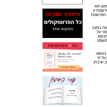
גן הוא
המסמכים בנושא בזק-
שנות זו
Yes (תיק 4000)
 הפרשנות
מוכיחים "תפירת תיק"
לאיש הלא נכון! -
כאן
עה במעין
עובדות ומסמכים
ור על
המוסתרים מהציבור:
מתבקש
האם ביבי כשר
המשפט
תקשורת עזר לקב'
בזק? -
כאן
יניותה בנושא
מה מקור ה-Fake
על פי
News שהביא לתפירת
, שיבחן
תיק לביבי והעלמת
החשודים הנכונים -
כאן
אחת הרגליים של "תיק
4000 התפור"
התמוטטה היום
בניצחון (כפול) של בזק
-
כאן
איך כתבות מפנקות
הפכו לפתע לטובת