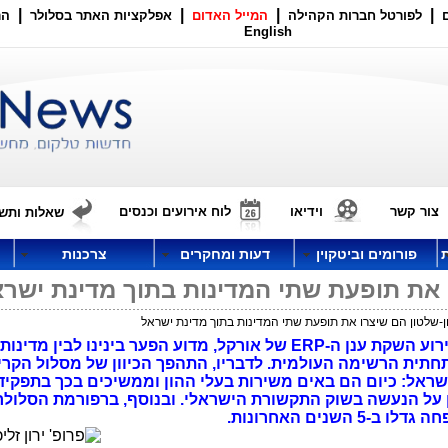
|
|
|
|
לפורטל חברות הקהילה
המייל האדום
אפלקציות האתר בסלולר
הר
English
צור קשר
וידיאו
לוח אירועים וכנסים
שאלות ותשו
פורומים וביטקוין
דעות ומחקרים
צרכנות
 את תופעת שתי המדינות בתוך מדינת ישר
ן-שלטון הם שיצרו את תופעת שתי המדינות בתוך מדינת ישראל
כך לדברי פרופ' ירון זליכה, שהסביר באירוע השקת ענן ה-ERP של אורקל, מדוע הפער בינינו ל
חתית הרשימה העולמית. לדבריו, התהפך הכיוון של מסלול הקרי
שראל: כיום הם באים משירות בעלי ההון וממשיכים בכך בתפקיד
 על הנעשה בשוק התקשורת הישראלי. ובנוסף, ברפורמת הסלולר
נים האחרונות.