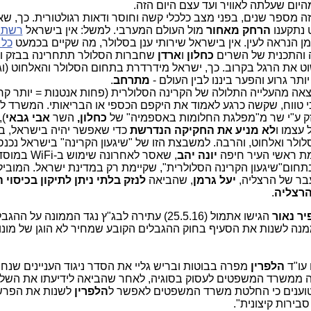
מהיום שעלתה לאוויר ועד עצם היום הזה.
ה מספר שנים, בפני מצב כלכלי קשה וחוסר ודאות רגולטורית. כך, ש
 נתקענו
הרחק מאחור
מול העולם המערבי. למשל: אין בישראל
מן הנראה לעין. אין בישראל שירותי ענן בסלולר, מה שקיים בכמעט
כל 
 והתכנית של השרים
כחלון
ו
ארדן
שחברות הסלולר תתחרינה בבזק וב
ט את הרגל בקרוב. כך, ישראל מידרדרת בתחום הסלולר והאלחוט (ו
ותר גרוע והפער ביננו לבין העולם -
מתרחב
.
ה מהעלייה התלולה של הקרינה הסלולרית (פחות אנטנות = יותר קר
כי טווח, שקשה כרגע לאמוד את היקפם הכספי או הבריאותי. המשרד ל
 ע"י שר מ"מפלגת החלומות באספמיה" של
כחלון,
השר
אבי גבאי
),
עצמו ו
לא מניע את החקיקה הנדרשת
כדי שאפשר יהיה בישראל, ב
ולר ואלחוט, והרבה. למשבצת הזו של "שיגעון הקרינה" בישראל נכנס
גמת ראשי העיר חיפה
יונה יהב
, שאסר לאחרונה שי
תחום"שיגעון הקרינה הסלולרית", שקיימת רק במדינת ישראל. המובי
עבר של הרצליה,
יעל גרמן
, שהביאה
לנזק בלתי ניתן לתיקון בכיסוי 
הרצליה
.
יר נאור
הגישו אתמול (25.5.16) עתירה לבג"ץ נגד הממונה על ההג
מנה לשנות את הסעיף בחוק ההגבלים הקובע שמחיר לא הוגן של מונופ
עו"ד
הלפרין
מפרה בבוטות ובריש גליי את הסדר ניגוד העניינים שנח
 ממשרד המשפטים לעסוק בסוגיה, לאחר שהביאה לידיעתו את השלכ
 טוענים כי החלטת משרד המשפטים לאפשר ל
הלפרין
לשנות את הפרש
בירות קיצונית".