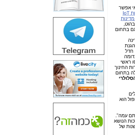
חשיפת חשד לשחיתות
אי אפשר
הדומה לזו של "תיק
רשתות IoT
4000" אך בתחום
מדינות
הסלולר -
כאן
הוט,
גם בתחום
חשיפת מה שלא
רוצים שתדעו בעניין
ינה
פריסת אנלימיטד
הגנת
(בניחוח בלתי נסבל) -
 חדל
כאן
דומה
ו ראשי
חשיפה: איוב קרא
מוש ב-WiFi במוסדות החינוך
אישר לקבוצת סלקום
לה בתחום
בדיוק מה שביבי אישר
הסלולרי
ל-Yes ולבזק -
כאן
האם השר איוב קרא
בלים
היה צריך בכלל לחתום
ול הוא
על האישור, שנתן
לקבוצת סלקום? -
כאן
תם עמה".
האם ביבי וקרא קבלו
ות הנושא
בכלל תמורה עבור
נות של
ההטבות הרגולטוריות
שנתנו לסלקום? -
כאן