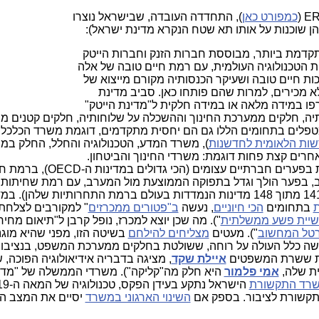
כמפורט כאן
), התחדדה העובדה, שבישראל נוצרו
ומתקדמת ביותר, מבוססת חברות הזנק וחברות הייטק
ת הטכנולוגיה העולמית, עם רמת חיים טובה של אלה
ות חיים טובה ושעיקר הכנסותיה מקורם מייצוא של
א מכירים, למרות שהם פותחו כאן. סביב מדינת
ו במידה מלאה או במידה חלקית ל"מדינת הייטק"
ותיה, חלקים ממערכת החינוך וההשכלה על שלוחותיה, חלקים קטנים 
פלים בתחומים הללו גם הם יחסית מתקדמים, דוגמת משרד הכלכלה
ות הלאומית לחדשנות
), משרד המדע, הטכנולוגיה והחלל, החלק במ
חרים קצת פחות דוגמת: משרדי החינוך והביטחון.
זו מדינה הנמצאת בפערים חברתיים עצומים (הכי גדולים במדינו
בפער הולך וגדל בתפוקה הממוצעת מול המערב, עם רמת שחיתות 
ת
בתחומים
הכי חיוניים
, נעשה
ב"פטורים ממכרזים
" למקורבים לצלחת
יית פשע ממשלתית
"). מה שכן יוצא למכרז, נופל קרבן ל"תיאום מחיר
טל המחשוב
"). מעטים
מצליחים להילחם
בשיטה הזו, מפני שהיא מוגנת
עושה כלל העולה על רוחה, ששולטת בחלקים ממערכת המשפט, בנציבו
ת ששרת המשפטים
איילת שקד
, מציגה בדבריה אידיאולוגיה הפוכה, 
ית שלה,
אמי פלמור
היא חלק מה"קליקה"). משרדי הממשלה של "מדי
רד התקשורת
תקשורת לציבור. בספק אם
השינוי הארגוני במשרד
יסיים את המצב ה