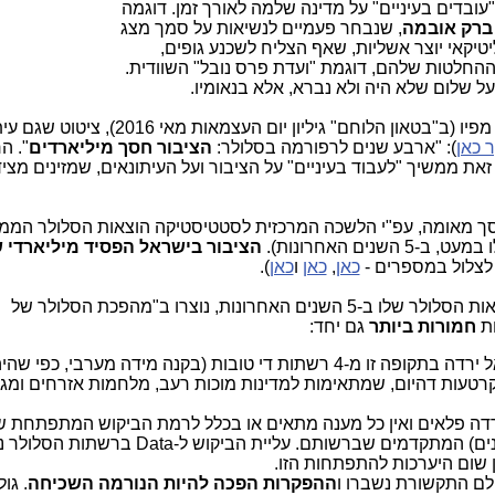
עובדים בעיניים" על מדינה שלמה לאורך זמן. דוגמה
ברק אובמה
, שנבחר פעמיים לנשיאות על סמך מצג
יטיקאי יוצר אשליות, שאף הצליח לשכנע גופים,
ההחלטות שלהם, דוגמת "ועדת פרס נובל" השוודית.
ל שלום שלא היה ולא נברא, אלא בנאומיו.
שלנו. אביא ציטוט טרי מפיו (ב"בטאון הלוחם" גיליון יום העצמאות מאי
 כאן
): "ארבע שנים לרפורמה בסלולר:
הציבור חסך מיליארדים
". ה
זאת ממשיך "לעבוד בעיניים" על הציבור ועל העיתונאים, שמזינים מצי
ך מאומה, עפ"י הלשכה המרכזית לסטטיסטיקה הוצאות הסלולר הממו
 השנים האחרונות).
הציבור בישראל
הפסיד
מיליארדי ש
 לצלול במספרים -
כאן
,
כאן
ו
כאן
).
ונות, נוצרו ב"מהפכת הסלולר של
חמורות ביותר
גם יחד:
בות ומקרטעות דהיום, שמתאימות למדינות מוכות רעב, מלחמות אזרחים ומג
רדה פלאים ואין כל מענה מתאים או בכלל לרמת הביקוש המתפתחת ש
ם שברשותם. עליית הביקוש ל-Data ברשתות הסלולר נמצאת
 שום היערכות להתפתחות הזו.
ולם התקשורת נשברו ו
ההפקרות הפכה להיות הנורמה השכיחה
. גו