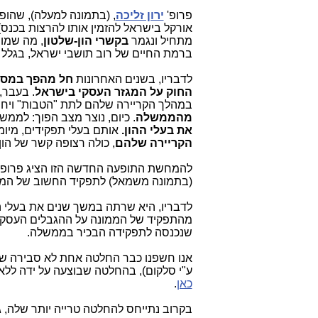
פרופ'
ירון זליכה
, (בתמונה למעלה), שהופי
אורקל בישראל להזמין אותו להרצות בכנס)
מתחיל ונגמר
בקשרי הון-שלטון
, מה שמור
ברמת החיים של רוב תושבי ישראל, בגלל י
לדבריו, בשנים האחרונות
חל מהפך במסלו
החוק על המגזר העסקי בישראל
. בעבר,
במהלך הקריירה שלהם לתת "הטבות" ויחס 
מהממשלה
. כיום, נוצר מצב הפוך: לממש
את בעלי ההון.
אותם בעלי תפקידים, מיומ
הקריירה שלהם
, כולה רצופה קשר של הון
להמחשת התופעה החדשה הזו הציג פרופ'
(בתמונה משמאל) לתפקיד החשוב של הממ
לדבריו, היא שרתה במשך שנים את בעלי ה
מהתפקיד של הממונה על ההגבלים העסקיי
שנכנסה לתפקידה הבכיר בממשלה.
אנו חשפנו כבר החלטה אחת לא סבירה ש
ע"י סלקום), בהחלטה שבוצעה על ידה ללא כ
כאן
.
בקרוב נתייחס להחלטה טרייה יותר שלה, גם