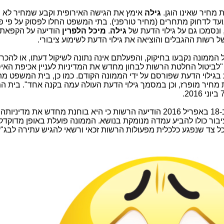
 מחיר שאינו הוגן.
גילה
אימץ את הגישה האירופית וקבע שמחיר לא הו
נועד לדחוק מתחרים (מחיר טורפני). בתי המשפט החלו לפסוק על פי פר
ונסמכו גם על גילוי הדעת של
גילה
.
מיכל הלפרין
הודיעה על הקפאת
 רשות ההגבלים והוציאה את גילוי הדעת לשימוע ציבורי.
של הממונה נקבעו בחיקוק, והפעלתם אינה נתונה לשיקול דעתו, או להכר
"לביטול החלטת הרשות לבחון מחדש את המדיניות לעניין אכיפת האיס
בע בגילוי הדעת שפורסם על ידי הממונה הקודם. כמו כן, בית המשפט 
ת מחיר מופרז, וכן במסמך גילוי הדעת העולה עמה בקנה אחד". בית 
מרשות ההגבלים העסקיים נמסר כי כבר ב-18 באפריל 2016 הודיעה הרשות כי היא בוחנת מחדש את מד
ציבור כולו להביע עמדה מנומקת בנושא. הממונה פועלת באופן מדוקדק 
 כל צד שנפגע כלכלית מפעולות הרשות זכאי ורשאי להגיש עתירה לבג"ץ