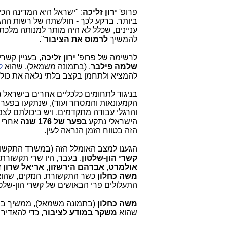
פרופ'
ירון זליכה
: "ישראל היא המדינה הכי
ביותר. ברקע לכך - חולשתה של רשות הה
עניינים, שכלל לא היה מותר למנותה מלכת
להמשיך
לרמוס את הציבור
".
לרשימה של פרופ'
ירון זליכה
, בעניין קש
שלמה פילבר
, (בתמונה משמאל), שהוא
ל
להמציא ולתחמן בקצב בלתי נלאה את כולם
בניגוד לתחומים כלכליים אחרים בישראל 
והרגלי עבודה מתקדמים, ויש ביכולתם ל
הישראלי נתקע
בפער של 176 שנה
אחרי 
הזה בטווח הזמן הנראה לעין.
הגענו למצב האומלל הזה (במשרד התקשורת
קשרי הון-שלטון
. בעבר, היו שרי תקשורת
אולמרט
,
אברהם הירשזון
,
אריאל שרון
ז
משה כחלון
כשר התקשורת. הנזקים, שהוא
התעלולים פרי הבאושים של קשרי הון-שלט
משה כחלון
(בתמ
ונה משמאל),
ממשיך בתע
שהוא
משקר במודע לציבור,
כדי להאדיר 