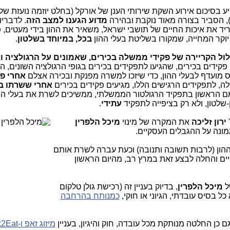
ע בסיכום אירוע השקת שירותי הענן של אורקל (בחלט יוזמה נועזת של
, הסביר בצורה מאוד נוקבת ובהירה
מדוע הגענו למצב הזה
. לדבריו
יד את איכות החיים של תושבי ישראל, משאיר את ההון בידי מעטים, פ
וקר המחייה, שמקורו בשליטת בעלי ההון
בכל, במיוחד בשלטון
.
ל הקריירה של פקידי ממשלה בכירים, שאמונים על הרגולציה ו
 פקידים בכירים, שהגיעו לתפקידים בכירים בגופי הרגולציה השונים, ה
מועדף לבעלי ההון, כדי שיזכו למשרה מפנקת ובכירה אצלם
אחרי פ
לה, לתפקידים הרגישים הללו, מגיעים פקידים בכירים
אחרי ששרתו ב
ם הראשון בתפקיד הרגולטור הממשלתי, ממשיכים לשרת את בעלי ההו
-שלטון, ולא רק בציפייה לתפקיד
עתידי
.
ירון זליכה
את המקרה של מינ
וי
מיכל הלפרין
ונה על ההגבלים העסקיים.
הון (לרבות תשובה ותנובה) וכעת עברה לשרת אותם
ם והחלה לבצע זאת במרץ רב, מהיום הראשון
ל
מיכל הלפרין
, בדיוק בעניין זה (רכישת גולן טלקום
ל בסיס עובדתי, הגיוני או חוקי,
כמנותח בהרחבה
 כן החלטה מנותקת מכל עובדה, חוק והיגיון, בעניין
מיזוג זאפ ו-Click2Eat