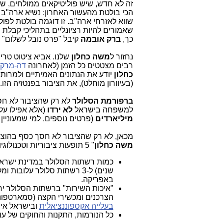
זה לא חדש, שיש פוליטיקאים ממולחים, ש"
הכי בולטת מהעשור האחרון: נשיא ארה"ב
שווא לאזרחי ארה"ב. זו דוגמה בולטת לפול
שאמורים להיות רציונליים בתהליכי קבלת 
כך,
ברק אובמה
קיבל "פרס נובל לשלום" ע
נחזור ל
משה כחלון
רבים מצטטים כל הזמן (לאחרונה
דה-מרקר
כחלון
יודע את הנתונים האמיתיים ולמרות 
(בעיוורון מוחלט), את הציבור בפנטזיה הזו.
ברפורמת הסלולר
לא רק שהציבור לא חס
למשפחה בישראל
לא ירדו
(אלא אפילו עלו במעט, ב-5
מיליארדים
(פרטים נוספים, למי שמעוניין
מכאן, לא רק שהציבור לא חסך כסף בהוצאות הסלולר שלו ב-5 השנים האחר
משה כחלון
" 5 תופעות ציבוריות וטכנולוגיות
שנים) ל-3 רשתות סלולר עלו
באפריקה.
"איכות השירות" ברשתות הסלולר י
הצרכנים ומכשירי הקצה (סמארטפונים) המתקדמי
בעלייה אקספוננציאלית
ובישראל אין
כל הנורמות, התקנות והחוקים של ע