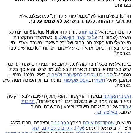
בצרפת
.
ה-IoT בעולם הוא לא "טכנולוגיות עתידיות" כמו אצלנו, אלא
טכנולוגיות
ההווה
. לצערנו, בישראל
לא שמעו על כך
.
כך נוצרו בישראל
2 מדינות
, מדינת ה-Startup Nation ומדינת כל
השאר (שמוכוונת
על פי קשרי הון-שלטון
), כשמשרד התקשורת
הישראלי הוא הקצה הכי רחוק של "כל השאר", משרד שעדיין חי
ופועל בעידן הפקס. אז איך נגיע ליישום רשתות IoT כמו שיש כבר
בצרפת?
בישראל אין בכלל דבר כזה (תכנית אב, או תכנית רב-שנתית), כמו
שיש בצרפת או במדינות אחרות בעולם. מה שיש, זה אוסף בלתי
נגמר של
ספינים
ו
שקרים
לתקשורת ולציבור
, כאילו מצבנו מצוין...
וכמובן שהכל
חשאי
וב
אפס שקיפות
. נורמה בדיוק
הפוכה
ממה שיש
בצרפת.
השינוי הארגוני
במשרד התקשורת הוא (אולי) תשובה לבעיה קשה
ומאוד שונה ממה שיש בעולם: ריבוי "חרפרפרות",
תרבות
עבודה
של "בית אבות סיעודי" וקיבעון מחשבתי חמור
שגובל
באלצהיימר
.
נושאים,
שמקדמים אותם
במרץ
בבריטניה
ובצרפת
, הפכו ללעג
ולצחוק בישראל דוגמת:
IPv6
,
גיגהביט לבתים
, "
שוק