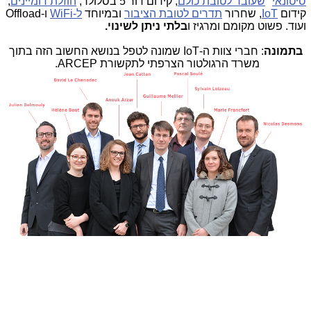
סיטונאי
"
שעובד לטובת כולם
, קידום דור 5 בסלולר,
הוזלת דומיינים
,
קידום
IoT
, שחרור
תדרים לטובת הציבור
ובמיוחד
ל-WiFi
ו-Offload
ועוד. פשוט מקומם ומרגיז ו
בלתי ניתן לשינוי.
בתמונה
: חברי צוות ה-IoT שמונה לטפל בנושא החשוב הזה בתוך
משרד הרגולטור הצרפתי לתקשורת ARCEP.