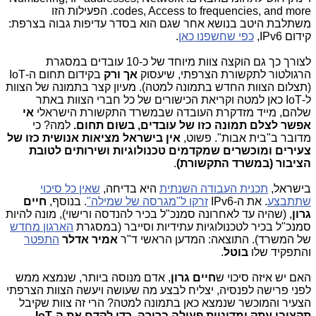
codes, Access to frequencies, and more. הפעילות הזו
משתלבת היטב בנושא אחר שגם הוא בסדר עדיפות גבוה בצרפת:
קידום IPv6,
כפי שחשפנו כאן
.
לצורך כך גם הוקצה צוות מיוחד של כ-10 עובדים במסגרת
הרגולטור לתקשורת הצרפתי, שיעסוק
אך ורק
בקידום תחום ה-IoT
(תצלום הצוות החדש בתמונה למטה). מעיון קצר בתמונה של הצוות
ל-IoT כאן למטה וקריאת הכישורים של כל חברי הצוות באתר
שלהם, מייד מזדקרת העובדה שבמשרד התקשורת הישראלי
אי
אפשר לצלם תמונה כזו של עובדים, בשום תחום.
למה? כי
מדובר ב"בית אבות". פשוט,
אין בישראל מציאות אנושית כזו של
צעירים ומוכשרים שמקדמים טכנולוגיות ושירותים לטובת
הציבור (במשרד התקשורת)
.
בישראל,
תכנית העבודה השנתית
היא בדיחה,
שאין כל סיכוי
שתתבצע
. את ה-IPv6
זרקו ל"מגרסה של שמילה"
. בנוסף,
חיים
גרון
, (שהיה עד לאחרונה סמנכ"ל בכיר להנדסה ורישוי), מונה להיות
סמנכ"ל בכיר לטכנולוגיות עתידיות וסייבר (במסגרת
הארגון מחדש
של המשרד). התוצאה: המדען הראשי ד"ר
אמיר אדלר
התפטר
והתפקיד שלו
בוטל
.
האם יש איזה סיכוי ש
חיים גרון
, אדם מנוסה ביותר, שנמצא ממש
לפני פרישה לפנסיה, יצליח לבצע מה שעושה ויעשה הצוות הצרפתי
הצעיר והמוכשר שנמצא כאן בתמונה למטה? הרי זה צוות שקיבל
תקציבי עתק ומדיניות פעולה ברורה, כדי לקדם את ה-IoT