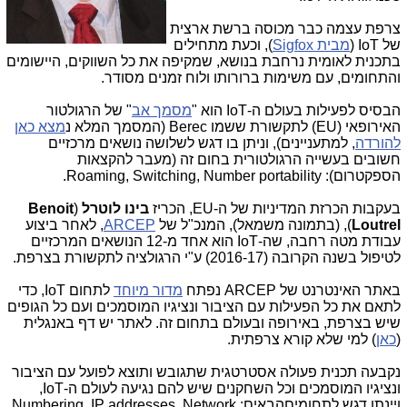
צרפת עצמה כבר מכוסה ברשת ארצית
של IoT (
מבית Sigfox
), וכעת מתחילים
בתכנית לאומית נרחבת בנושא, שמקיפה את כל השווקים, היישומים
והתחומים, עם משימות ברורותו ולוח זמנים מסודר.
הבסיס לפעילות בעולם ה-IoT הוא "
מסמך אב
" של הרגולטור
האירופאי (EU) לתקשורת ששמו Berec (המסמך המלא נ
מצא כאן
להורדה
, למתעניינים), וניתן בו דגש לשלושה נושאים מרכזיים
חשובים בעשייה הרגולטורית בחום זה (מעבר להקצאות
הספקטרום): Roaming, Switching, Number portability.
בעקבות הכרזת המדיניות של ה-EU, הכריז
בינו לוטרל
(
Benoit
Loutrel
), (בתמונה משמאל), המנכ"ל של
ARCEP
, לאחר ביצוע
עבודת מטה רחבה, שה-IoT הוא אחד מ-12 הנושאים המרכזיים
לטיפול בשנה הקרובה (2016-17) ע"י הרגולציה לתקשורת בצרפת.
באתר האינטרנט של ARCEP נפתח
מדור מיוחד
לתחום IoT, כדי
לתאם את כל הפעילות עם הציבור ונציגיו המוסמכים ועם כל הגופים
שיש בצרפת, באירופה ובעולם בתחום זה. לאתר יש דף באנגלית
(
כאן
) למי שלא קורא צרפתית.
נקבעה תכנית פעולה אסטרטגית שתגובש ותוצא לפועל עם הציבור
ונציגיו המוסמכים וכל השחקנים שיש להם נגיעה לעולם ה-IoT,
ויינתן דגש לתחומיםהבאים: Numbering, IP addresses, Network