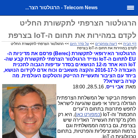
Telecom News - הרגולטור הצר...
הרגולטור הצרפתי לתקשורת החליט
לקדם במהירות את תחום ה-IoT בצרפת
דף הבית
>>
דעות ומחקרים
>>
על סדר היום
>> הרגולטור הצרפתי לתקשורת החליט
לקדם במהירות את תחום ה-IoT בצרפת
הרגולטור האירופאי לתקשורת (Berec) פרסם את מדיניות ה-
EU לתחום ה-IoT ומייד הרגולטור הצרפתי לתקשורת קבע שה-
IoT הוא אחד מ-12 הנושאים בסדר עדיפות הגבוה לתכנית
העבודה ל-2016-17 והקצה משאבים וכוח אדם לקידום הנושא,
ביחד עם הציבור ותעשיית ההייטק והטלקום העולמית. מה
קורה בישראל?
מאת:
אבי וייס
, 28.5.16, 18:00
חשיפת הביקור של המשלחת הצרפתית
הגדולה ביותר אי פעם שהגיעה לישראל
לחפש פתרונות בתחום ה"ערים
החכמות" וה-IoT (
כמפורט כאן
), היא רק
חלק מ"קדחת העשייה" האדירה שיש
בצרפת, גם ברמה הממשלתית וגם
ברמות המוניציפליות והפרטיות, בתחום
טכנולוגיות ה-IoT.