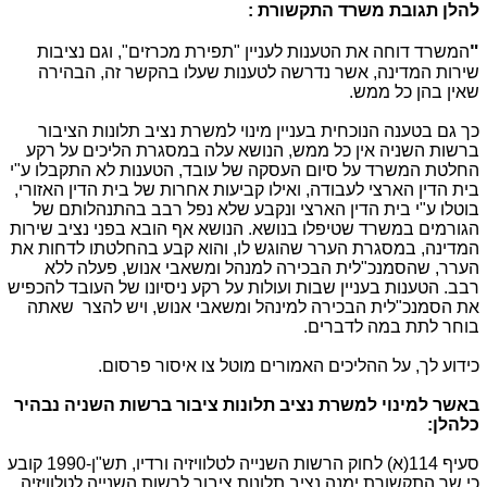
להלן תגובת משרד התקשורת :
"
המשרד דוחה את הטענות לעניין "תפירת מכרזים", וגם נציבות
שירות המדינה, אשר נדרשה לטענות שעלו בהקשר זה, הבהירה
שאין בהן כל ממש.
כך גם בטענה הנוכחית בעניין מינוי למשרת נציב תלונות הציבור
ברשות השניה אין כל ממש, הנושא עלה במסגרת הליכים על רקע
החלטת המשרד על סיום העסקה של עובד, הטענות לא התקבלו ע"י
בית הדין הארצי לעבודה, ואילו קביעות אחרות של בית הדין האזורי,
בוטלו ע"י בית הדין הארצי ונקבע שלא נפל רבב בהתנהלותם של
הגורמים במשרד שטיפלו בנושא. הנושא אף הובא בפני נציב שירות
המדינה, במסגרת הערר שהוגש לו, והוא קבע בהחלטתו לדחות את
הערר, שהסמנכ"לית הבכירה למנהל ומשאבי אנוש, פעלה ללא
רבב. הטענות בעניין שבות ועולות על רקע ניסיונו של העובד להכפיש
את הסמנכ"לית הבכירה למינהל ומשאבי אנוש, ויש להצר שאתה
בוחר לתת במה לדברים.
כידוע לך, על ההליכים האמורים מוטל צו איסור פרסום.
באשר למינוי למשרת נציב תלונות ציבור ברשות השניה נבהיר
כלהלן:
סעיף 114(א) לחוק הרשות השנייה לטלוויזיה ורדיו, תש"ן-1990 קובע
כי שר התקשורת ימנה נציב תלונות ציבור לרשות השנייה לטלוויזיה