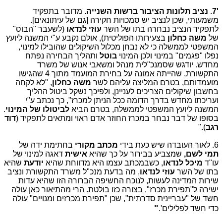
'7
.
נציב תלונות הציבור ברשות השנייה
. מדובר בתפקיד
משמעותי, שכן לנציב יש סמכויות חקירה [גם של עיתונאים].
לתפקיד הנציב נבחרה בתו של השר
עוזי לנדאו
(לשעבר "הבוס"
של
משה כחלון
בצעירותו הפוליטית), אולם נקבע ע"י המשנה ליועץ
המשפטי לממשלה כי לא נבחן מכלול השיקולים שהובילו למינוי,
נפלו "פגמים" במינוי ולכן המינוי
בוטל
ותהליך הבחירה נפתח
מחדש. יודגש שסמנכ"לית מנהל ומשאבי אנוש של משרד
התקשורת, שהייתה אמונה על בחירת המועמד מתוך 4 שהגישו
מועמדותם, בטרם המליצה עליהם לשר
משה כחלון
, "לא לקחה
בחשבון שיקולים הצריכים לעניינן, ולפיכך נשקל ביטול ההליך
ועריכתו מחדש בדרך הדומה ככל הניתן למכרז", כך נכתב ע"י
המשנה ליועץ המשפטי לממשלה, בטרם הביא
לביטולו של המינוי
.
בסופו של דבר נבחר במכרז החוזר אדם ראוי ומתאים לתפקיד (
דוד
רגב
)."
6. לאור העובדה שיש כעת בידי
מכתב מקורי
בחתימת ידה של
תמי לשם,
שמצביע בבירור על כך שהיא
אישית
דאגה למינוי של
עו"ד
מיכל לנדאו
, כשבמכתב עצמו היא מדווחת שהיא
יודעת
שהיא
בתו של השר
עוזי לנדאו
, מה בדעת מנכ"ל משרד התקשורת ונציב
שירות המדינה לעשות, לנוכח החשיפה הברורה הזו שהיא עדות
ישירה ל"תפירת מכרז", בצורה כזו בולטת. הרי מהתיאור כאן עולה
חשד של "עבריינית סדרתית", שכן "תפירת מכרזים ומנויים" עולה
"
כדי חשד לפלילים'.