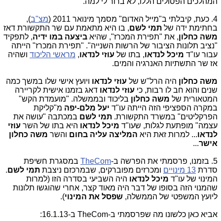
המהלכים הפסולים הללו, לא ברור לי למה.
4. כעת, קיבלתי ב"מייל האדום" מסמך מינואר 2011 (
מצ"ב
),
בחתימת ידה של
תמי לשם
, בו היא מתאמת עם שר התקשורת דאז
משה כחלון
, את "תפירת המכרז", שהיא
ביצעה
במו ידיה
, לתפקיד
"נציב תלונות הציבור של הרשות השנייה". "תפירת המכרז" הייתה
עבור עו"ד
מיכל לנדאו
, בתו של
עוזי לנדאו
,
מראשי הליכוד
ושהיה
אז שר התשתיות האנרגיה והמים.
משה כחלון
היה הרל"ש של
עוזי לנדאו
ויועץ אישי שלו במשך כמה
שנים והוא חב לו רבות, כי
עוזי לנדאו
דאג בזמנו אישית לקריירה
המטאורית של
משה כחלון
בליכוד ובממשלה. "מועמדת הקש"
במקרה הספציפי הזה הייתה עו"ד
יעל מלם-יפה
מ"קליקת
הפרקליטים" במשרד התקשורת.
תמי לשם
במכתבה "עושה את
עצמה" מופתעת לגלות, שעו"ד
מיכל לנדאו
היא בתו של השר
עוזי
לנדאו
... למרות זאת היא
המליצה עליה בחום
והשר
משה כחלון
אישר
...
5. בזמנו, פרסמתי את הפרשה ב-
TheCom
במסגרת חשיפת
סדרת
13 מינויים
ומכרזים מפוברקים, שבמרכזם ניצבת
תמי לשם
.
המינוי של עו"ד
מיכל לנדאו
היה השביעי בסדרה הזו (למרות
שהמנוי הזה בסופו של דבר היה מאוד קצר, אחרי שהוגשו תלונות
ליועץ המשפטי של הממשלה,
שפסל את המינוי
).
אביא כאן כלשונו מה שפרסמתי ב-
TheCom
ב-16.1.13: