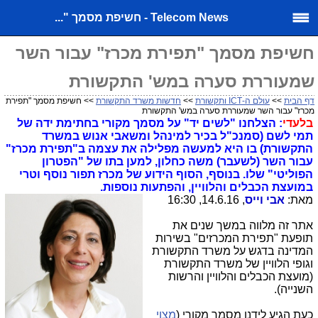
Telecom News - חשיפת מסמך "...
חשיפת מסמך "תפירת מכרז" עבור השר
שמעוררת סערה במש' התקשורת
דף הבית
>>
עולם ה-ICT ותקשורת
>>
חדשות משרד התקשורת
>> חשיפת מסמך "תפירת
מכרז" עבור השר שמעוררת סערה במש' התקשורת
בלעדי
: הצלחנו "לשים יד" על מסמך מקורי בחתימת ידה של
תמי לשם (סמנכ"ל בכיר למינהל ומשאבי אנוש במשרד
התקשורת) בו היא למעשה מפלילה את עצמה ב"תפירת מכרז"
עבור השר (לשעבר) משה כחלון, למען בתו של "הפטרון
הפוליטי" שלו. בנוסף, הסוף הידוע של מכרז תפור נוסף וטרי
במועצת הכבלים והלוויין, והפתעות נוספות.
מאת:
אבי וייס
, 14.6.16, 16:30
אתר זה מלווה במשך שנים את
תופעת "תפירת המכרזים" בשירות
המדינה בדגש על משרד התקשורת
וגופי הלוויין של משרד התקשורת
(מועצת הכבלים והלוויין והרשות
השנייה).
כעת הגיע לידנו מסמך מקורי (
מצוי