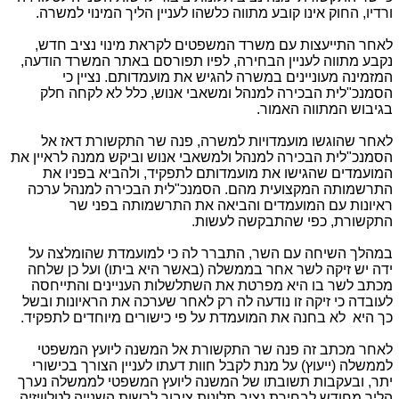
ורדיו, החוק אינו קובע מתווה כלשהו לעניין הליך המינוי למשרה.
לאחר התייעצות עם משרד המשפטים לקראת מינוי נציב חדש,
נקבע מתווה לעניין הבחירה, לפיו תפורסם באתר המשרד הודעה,
המזמינה מעוניינים במשרה להגיש את מועמדותם. נציין כי
הסמנכ"לית הבכירה למנהל ומשאבי אנוש, כלל לא לקחה חלק
בגיבוש המתווה האמור.
לאחר שהוגשו מועמדויות למשרה, פנה שר התקשורת דאז אל
הסמנכ"לית הבכירה למנהל ולמשאבי אנוש וביקש ממנה לראיין את
המועמדים שהגישו את מועמדותם לתפקיד, ולהביא בפניו את
התרשמותה המקצועית מהם. הסמנכ"לית הבכירה למנהל ערכה
ראיונות עם המועמדים והביאה את התרשמותה בפני שר
התקשורת, כפי שהתבקשה לעשות.
במהלך השיחה עם השר, התברר לה כי למועמדת שהומלצה על
ידה יש זיקה לשר אחר בממשלה (באשר היא ביתו) ועל כן שלחה
מכתב לשר בו היא מפרטת את השתלשלות העניינים והתייחסה
לעובדה כי זיקה זו נודעה לה רק לאחר שערכה את הראיונות ובשל
כך היא לא בחנה את המועמדת על פי כישורים מיוחדים לתפקיד.
לאחר מכתב זה פנה שר התקשורת אל המשנה ליועץ המשפטי
לממשלה (ייעוץ) על מנת לקבל חוות דעתו לעניין הצורך בכישורי
יתר, ובעקבות תשובתו של המשנה ליועץ המשפטי לממשלה נערך
הליך מחודש לבחירת נציב תלונות ציבור לרשות השנייה לטלוויזיה