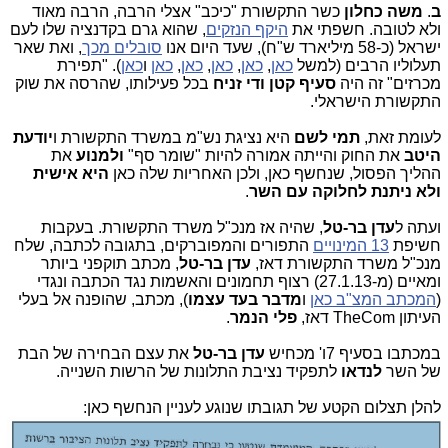
ב
.
משה כחלון
כשר התקשורת "כיכב" אצלי הרבה, הרבה מאוד
ולא לטובה. חשפתי את
היקף הנזקים
, שהוא גרם בקדנציה שלו לעם
ישראל (כ-58 מיליארד ש"ח), שעד היום אנו
סובלים מכך
, ואת שאר
תעלוליו הרבים (למשל
כאן
,
כאן
,
כאן
,
כאן
,
כאן
ו
כאן
). "תפירת
מכרזים" זה היה
סעיף קטן ודי זניח
בכל פעילותו, שהרסה את שוק
התקשורת הישראלי.
לעומת זאת,
תמי לשם
היא נציגת נש"מ במשרד התקשורת ו
יודעת
היטב
את החוק והייתה אמורה להיות "שומר סף"
ולמנוע
את
ההליך הפסול, שנחשף כאן, ולכן האחריות שלה כאן
היא אישית
ולא ניתנת לחלוקה עם השר
.
ועתה ל
עדן בר-טל
, שהיה אז מנכ"ל משרד התקשורת. בעקבות
חשיפת
13 המינויים
התפורים והמפוברקים, בתגובה לכתבה, שלח
מנכ"ל משרד התקשורת דאז,
עדן בר-טל
, מכתב תוקפני ביותר
ומאיים (מ-27.1.13) רצוף תחמונים והאשמות נגד הכתבה ונגדי
(
המכתב המצ"ב כאן
ו
מדבר בעד עצמו
), מכתב, שהופנה אל בעלי
העיתון TheCom דאז,
פלי הנמר
.
במכתבו בסעיף 7ו' מכחיש
עדן בר-טל
את עצם הבחירה של הבת
של השר
לנדאו
לתפקיד נציבת התלונות של הרשות השנייה.
להלן תצלום הקטע של תגובתו שנוגע לעניין הנחשף כאן: