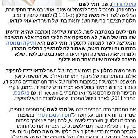
כאן להורדה
), שבו
תמי לשם
(בתמונה), סמנכ"ל בכיר למינהל ומשאבי אנוש במשרד התקשורת,
המליצה לשר דאז
משה כחלון
(ב-3.1.11) למנות לתפקיד נציב
תלונות הציבור ברשות השנייה את בתו של השר דאז
עוזי לנדאו.
תמי לשם במכתבה לשר, למרות שידעה (וכתבה שהיא יודעת)
שזו בתו של השר, לא הפסיקה את הליכי המכרז אלא המשיכה
והמליצה לשר למנותה לתפקיד. תמי לשם היא
ותיקה ומנוסה
בתחום זה וידעה היטב, שאסור לה להמשיך בהליכי המכרז,
ולמרות זאת המשיכה ואף תיעדה זאת במכתב לשר, שלא
תיארה לעצמה שיום אחד הוא ידלוף.
השר
משה כחלון
אכן מינה את בתו של השר
לנדאו
ידידו לתפקיד.
אולם, בהתערבות של מבקר המדינה ואח"כ של המשנה ליועץ
המשפטי לממשלה (בעקבות תלונה של אחד המתמודדים לתפקיד),
כעבור כחודש המינוי בוטל ויצא מכרז חדש לתפקיד. בזמנו, עיקרי
הסיפור הזה פורסם אצלי (אז כתבתי ב-Thecom) וגם
בגלובס
,
במרץ 2011, לאחר ביטול המכרז ויציאה למכרז חדש לתפקיד.
את המסמך הזה בחתימת ידה של
תמי לשם
(ומסמכים נוספים,
שמייד נדווח אודותם, על חשד ל"
תפירת מכרז טרי
" במועצת
הכבלים והלוויין) העברתי ליועמ"ש, לבחון אם יש צורך לפתוח
בחקירה פלילית כנגד
תמי לשם.
כ"כ, העברתי את כל החומר
למבקר המדינה כדי שיחקור את חלקו של
משה כחלון
(כיום שר
האוצר) בפרשה זו, וכן את חלקו של
עדן בר-טל
, שהיה אז מנכ"ל