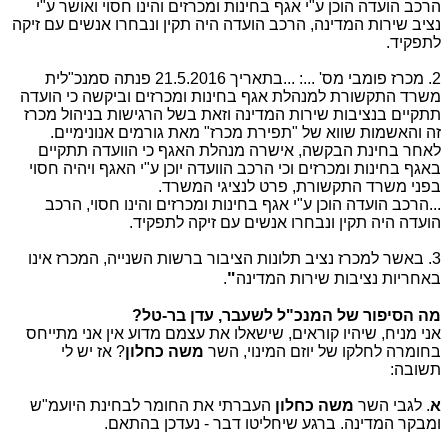
הרכב הועדה הוכן ע"י אגף בחינות ומכרזים והינו חסוי ואושר ע"י
נציב שירות המדינה, הרכב הועדה היה תקין ונבחרו אנשים עם זיקה
לתפקיד.
2. מכרז פומבי מס' ...: ...בתאריך 21.5.2016 פנתה סמנכ"לית
משרד התקשורת למנהלת אגף בחינות ומכרזים וביקשה כי הועדה
תתקיים בנציבות שירות המדינה וזאת בשל הרגישות בניהול מכרז
זה והאשמות שווא של "תפירת מכרז" מאת גורמים אנונימיים.
לאחר בחינת הבקשה, אישרה מנהלת האגף כי הוועדה תתקיים
באגף בחינות ומכרזים וכי הרכב הוועדה יוכן ע"י האגף ויהיה חסוי
בפני משרד התקשורת, פרט לנציגי המשרד.
...הרכב הועדה הוכן ע"י אגף בחינות ומכרזים והינו חסוי, הרכב
הועדה היה תקין ונבחרו אנשים עם זיקה לתפקיד.
3. באשר למכרז נציב תלונות הציבור ברשות השנייה, המכרז אינו
"
באחריות נציבות שירות המדינה
.
מה הסיפור של המנכ"ל לשעבר, עדן בר-טל?
אני מניח, שיהיו קוראים, שישאלו את עצמם מדוע אין אני מתייחס
בחומרה לחלקו של יוזם המינוי, השר
משה כחלון
? אז יש לי
תשובה:
א
. לגבי השר
משה כחלון
העברתי את החומר לבחינת היועמ"ש
ומבקר המדינה. ברגע שיחליטו דבר - נעדכן בהתאם.