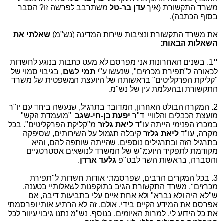
משרד התקשורת (איך
עדן בר-טל
משתרבב לפרשה זו? הסבר
בסוף הכתבה).
את משרד התקשורת ונציבות שירות המדינה (נש"מ)
שאלתי את
השאלות הבאות
:
"
1. בשנים האחרונות אני מפרסם לא מעט כתבות בנוגע לחשדות
לכאורה ל"תפירת מכרזים", שנעשו ע"י
תמי לשם
, בגיבוי סמוי של
"קליקת הפרקליטים" בראשותה של היועצת המשפטית של משרד
התקשורת ובהעלמת עין של נש"מ.
2. המקרה הבולט האחרון, המדובר בתרגיל, שנעשה ביחד עם יו"ר
מועצת הכבלים והלוויין ד"ר
יפעת בן-חי-שגב
. "מועמדת הקש"
במכרז הפנימי הייתה עו"ד
ליאת גלזר
מ"קליקת הפרקליטים". בכל
מקרה, עו"ד
ליאת גלזר
קיבלה תגמול על השירותים, שסיפקה
בתרגיל הזה ובתרגילים נוספים, שהייתה שותפה להם, והיא
מקודמת לתפקיד היועמ"ש של המשרד לנושאים אסטרטגיים
והסברה, בראשות השר לבט"פ
גלעד ארדן
.
3. בכל המקרים הרבים, שפרסמתי אודות חשדות ל"תפירת
מכרזים", משרד התקשורת הגיב בתוקפנות לשאלותיי בטענה,
ש"לא היה ולא נברא" ולא אחת איים עלי בתביעות דיבה, אם
אפרסם את המידע הקיים בידי. אולם, זה לא הרתיע אותי ופרסמתי
את כל הידוע לי, למרות האיומים. בנוסף, נש"מ נתנו גיבוי עיוור לכל