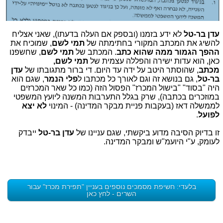
עדן בר-טל
לא ידע בזמנו (ובספק אם העלה בדעתו), שאני אצליח
להשיג את המכתב המקורי בחתימתה של
תמי לשם
, שמוכיח את
ההפך הגמור ממה שהוא כתב
.
המכתב של
תמי לשם
, שחשפנו
כאן, הוא
עדות ישירה והפללה עצמית של
תמי לשם,
מכתב
,
שהוסתר היטב על ידה עד היום.
די ברור מתגובתו של
עדן
בר-טל
, גם בנושא זה וגם לאורך כל מכתבו ל
פלי הנמר
, שגם הוא
היה "בסוד" "בישול המכרז" הפסול הזה (כמו כל שאר המכרזים
במוזכרים בכתבה), שרק בגלל התערבות המשנה ליועץ המשפטי
לממשלה דאז (בעקבות פניית מבקר המדינה) - המינוי
לא יצא
לפועל
.
זו בדיוק הסיבה מדוע ביקשתי, שגם עניינו של
עדן בר-טל
ייבדק
לעומק, ע"י היועמ"ש ומבקר המדינה.
בלעדי: חשיפת מסמכים נוספים בעניין "תפירת מכרז" עבור
השרים - לחץ כאן