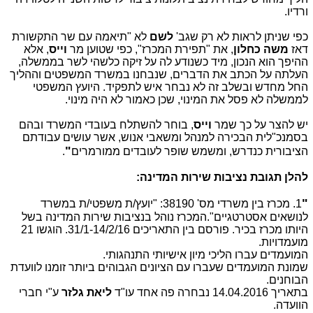
ורדיו.
כפי שניתן לראות לא רק שגב'
לשם
לא "תיאמה עם שר התקשורת
דאז
משה כחלון
, את "תפירת המכרז", כפי שטוען מר
וייס
, אלא
ההיפך הוא הנכון, מיד כשנודע לה על זיקה כלשהי לשר בממשלה,
העלתה על הכתב את הדברים, שנבחנו במשרד המשפטים וההליך
החל מחדש ובשלב זה לא נבחר איש לתפקיד. היועץ המשפטי
לממשלה לא פסל את המינוי, שכן כאמור לא היה מינוי.
יש להצר על כך שמר
וייס
, בוחר להשתלח בעובדי המשרד ובהם
בסמנכ"לית הבכירה למנהל ומשאבי אנוש, אשר עושים עבודתם
"
הציבורית כנדרש, ומשמש שופר לעובדים ממורמרים
.
להלן תגובת נציבות שירות המדינה:
"
1. מכרז בין משרדי מס' 38190: "יועץ/ת משפטי/ת במשרד
לנושאים אסטרטגיים".המכרז נוהל בנציבות שירות המדינה בשל
היותו מכרז בכיר. פורסם בין התאריכים 31/1-14/2/16. הוגשו 21
מועמדויות.
המועמדים עברו הליכי מיון אישיותי התנהגותי.
שמונת המועמדים שעברו עם הציונים הגבוהים ביותר זומנו לוועדת
הבוחנים.
בתאריך 14.04.2016 נבחרה פה אחד עו"ד
ליאת גלזר
ע"י חברי
הוועדה.