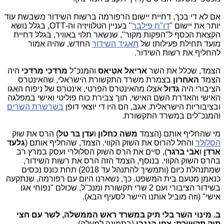
אם לא די בכך, דחיית יישום הרפורמה ברשות השידור משבשת עוד
יותר את יישום "
דו"ח פילבר
" בעניין הטלוויזיה וה-OTT, בגלל נושא
הקצאת הכסף ל"הפקות מקור", שנשאר תלוי באוויר, בגלל דחיית
מועד תחילת פעילותו של
תאגיד השידור
החדש, שהיה אמור
להחליף את רשות השידור.
הצמד, שכלל את השר
אריאל אטיאס
והמנכ"ל
מרדכי מרדכי
היה
הצמד
האחרון
בצמרת משרד התקשורת הישראלי, שהאינטרס
הציבורי היה
גדול
אצלו מהאינטרס הפרטי, אינטרס של ניפוח האגו
האישי והאדרת השם האישי, תוך צבירת כוח פוליטי ואישי במפלגה
ובציבוריות הישראלית. אגב, הם היו די יוצאי דופן
בשרשרת השרים
והמנכ"לים במשרד התקשורת.
מי שהחליף אותם (הצמד
משה כחלון
ו
עדן בר טל
) הרס את שוק
הסלולר
והחל להרוס את השוק הקווי. הצמד, שהחליף אותם (
גלעד
ארדן
ו
אבי ברגר
), סיים את הרס השוק הסלולרי ועסק במרץ רב
בהרס השוק הקווי. בנוסף, הצמד הזה הרס את רשות השידור,
שמתנהלת כיום (ותמשיך להתנהל עד 2018) תחת כונס נכסים
כנאמן מטעם בית המשפט. כך, נשארנו היום עם רפורמה, שנתקעה
בשידור הציבורי ועם 2 שרי תקשורת ומנכ"ל, שכולם "נפוחי אגו
אישי" (וזה מוביל אותנו היישר לסעיף הבא).
ב. מינוי השר בלי תיק במשרד ראש הממשלה, לשר עם חצי
תיק תקשורת: צחי הנגבי
(בתמונה למעלה).