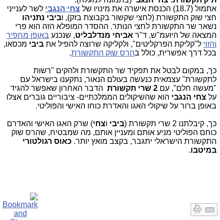
אתמול (18.7) הכנסת אישרה את מינויו של
צחי הנגבי
לשר לענייני
חצי שוק התקשורת (לחצי שקשור בקבוצת בזק), ו
ביבי נתניהו
נשאר שר התקשורת לחצי הנותר. ההסדר המופלא הזה הוא פרי
המצאה של היועמ"ש, ד"ר
אביחי מנדלבליט
, שנכנע
באופן מחפיר
והזוי
ל"קליקת הפרקליטים", ולקליקה שרוצה להפיל את
ביבי
מכסאו,
בכל דרך אפשרית, כולל ב
הרס שוק התקשורת
.
כך, במקום לבטל את תפקיד שר התקשורת ולהקים "רשות
לתקשורת" עצמאית כנעשה בעולם הנאור, נתקענו בישראל עם
"מעשה חלם", עם
2 שרי תקשורת
הדבר האחרון שאפשר להגיד
על
צחי הנגבי
הוא שהשיקולים הממלכתיים- ציבוריים גוברים אצלו
באופן ברור על שיקולי האגו והאדרת כוחו האישי והפוליטי.
כך, קיבלתנו 2 שרי תקשורת (
ביבי
ו
צחי
) שרק האגו האישי והאדרם
כוחם הפוליטי מניע אותם ומעניין אותם, מה שמבטיח, שהרס שוק
התקשורת הישראלי יתגבר, בקצב מואץ יותר.
כאוס רגולטורי
במיטבו
.