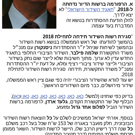
א. הרפורמה ברשות הדיור נדחתה
ל-2018
, "
תאגיד השידור הישראלי
" לא
יצא לדרך.
להלן הודעת ההסתדרות בנושא זה
המדברת בעד עצמה:
"
סגירת רשות השידור תידחה לתחילת 2018
בהמשך להודעתו של ראש הממשלה בנושא רשות השידור
ובהמשך לשיחות שניהל יו״ר ההסתדרות
ניסנקורן
עם מנכ״ל
משרד התקשורת
שלמה פילבר
, השידור הציבורי החלופי בתאגיד
החדש עדין לא ערוך. מתוך חשיבות שלא לייצר שום נתק בשידור
הציבורי ולייצר שידור ציבורי רציף ומלא, על דעת יו״ר ההסתדרות
ומנכ״ל משרד התקשורת, תידחה סגירת רשות השידור לתחילת
2018.
יש עוד לוודא שהשידור הציבורי יהיה כפי שגם ציין ראש הממשלה,
שידור מירושלים, כבר מיום השידורים הראשון".
בדיוק כפי שחזינו (למשל:
כאן
,
כאן
,
כאן
,
כאן
,
כאן
,
כאן
,
כאן
ו
כאן
),
הבלוף של שר התקשורת הקודם,
גלעד ארדן
, לרפורמה ברשות
השידור הוביל
לפלופ אחד גדול
ומזעזע.
בנוסף, אזרחי ישראל ממשיכים לשלם על
כל
הוצאות רשות השידור
הבזבזנית, חלק מועבר באגרה של 153 ש"ח שכל בעל רכב משלם
כל
שנה דרך רישיון הרכב שלו, היישר לרשות השידור. השאר ממומן
מכספי משלמי המיסים (דרך תקציב המדינה).