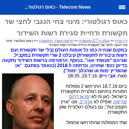
Telecom News - כאוס רגולטור...
כאוס רגולטורי: מינוי צחי הנגבי לחצי שר
תקשורת ודחיית סגירת רשות השידור
דף הבית
>>
עולם ה-ICT ותקשורת
>>
חדשות משרד התקשורת
>> כאוס רגולטורי: מינוי
צחי הנגבי לחצי שר תקשורת ודחיית סגירת רשות השידור
במקום שנהיה כמו כל אומות העולם (בלי שר תקשורת ועם
רשות ציבורית לתקשורת) קיבלנו 2 שרי תקשורת במקביל,
שניהם "מנופחי אגו". בנוסף, הרפורמה ברשות השידור נתקעה
בדיוק ככפי שחזינו, ונדחתה ל-2018 (כנאמר בפתגם: "או
שהפריץ ימות או שהכלב ימות").
מאת:
אבי וייס
, 19.7.16, 08:35
ביום 18.7.16 התרחשו 2 מפולות
חמורות בתחום רגולציית התקשורת
בישראל. כאן זה לא
יפן או דרום
קוריאה
, ואפילו לא
ארה"ב
. אנו "ארץ
הקומבינות", גם בעולם רגולציית שוק
התקשורת.
שתי המפולות שהתרחשו אתמול: