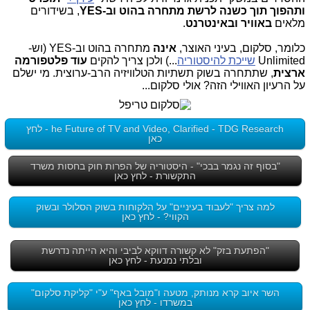
ותהפוך תוך כשנה לרשת מתחרה בהוט וב-YES
, בשידורים
מלאים
באוויר ובאינטרנט
.
כלומר, סלקום, בעיני האוצר,
אינה
מתחרה בהוט וב-YES (וש-
Unlimited
שייכת להיסטוריה
...) ולכן צריך להקים
עוד פלטפורמה
ארצית
, שתתחרה בשוק תשתיות הטלוויזיה הרב-ערוצית. מי ישלם
על הרעיון האווילי הזה? אולי סלקום...
he Future of TV and Video, Clarified - TDG Research - לחץ
כאן
"בסוף זה נגמר בבכי" - היסטוריה של הפרות חוק בחסות משרד
התקשורת - לחץ כאן
למה צריך "לעבוד בעיניים" על הלקוחות בשוק הסלולר ובשוק
הקווי? - לחץ כאן
"הפתעת בזק" לא קשורה דווקא לביבי והיא הייתה נדרשת
ובלתי נמנעת - לחץ כאן
השר איוב קרא מנותק, מטעה ו"מובל באף" ע"י "קליקת סלקום"
במשרדו - לחץ כאן