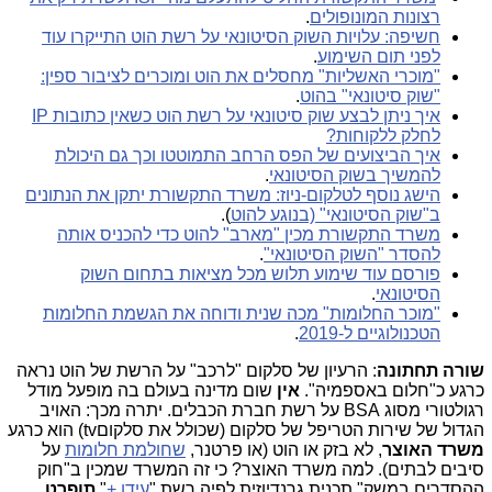
רצונות המונופולים
.
חשיפה: עלויות השוק הסיטונאי על רשת הוט התייקרו עוד
לפני תום השימוע
.
"מוכרי האשליות" מחסלים את הוט ומוכרים לציבור ספין:
"שוק סיטונאי" בהוט
.
איך ניתן לבצע שוק סיטונאי על רשת הוט כשאין כתובות IP
לחלק ללקוחות?
איך הביצועים של הפס הרחב התמוטטו וכך גם היכולת
להמשיך בשוק הסיטונאי
.
הישג נוסף לטלקום-ניוז: משרד התקשורת יתקן את הנתונים
ב"שוק הסיטונאי" (בנוגע להוט
).
משרד התקשורת מכין "מארב" להוט כדי להכניס אותה
להסדר "השוק הסיטונאי"
.
פורסם עוד שימוע תלוש מכל מציאות בתחום השוק
הסיטונאי
.
"מוכר החלומות" מכה שנית ודוחה את הגשמת החלומות
הטכנולוגיים ל-2019
.
שורה תחתונה
: הרעיון של סלקום "לרכב" על הרשת של הוט נראה
כרגע כ"חלום באספמיה".
אין
שום מדינה בעולם בה מופעל מודל
רגולטורי מסוג BSA על רשת חברת הכבלים. יתרה מכך: האויב
הגדול של שירות הטריפל של סלקום (שכולל את סלקוםtv) הוא כרגע
משרד האוצר
, לא בזק או הוט (או פרטנר,
שחולמת חלומות
על
סיבים לבתים). למה משרד האוצר? כי זה המשרד שמכין ב"חוק
ההסדרים במשק" תכנית גרנדיוזית לפיה רשת "
עידן +
"
תופרט