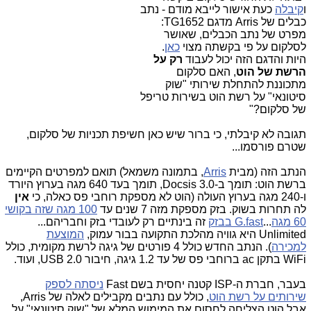
ו
קיבלה
כעת אישור לייבא מודם - נתב
כבלים של
Arris
מדגם
TG1652
:
מפרט של נתב הכבלים, שאושר
לסלקום על פי בקשתה מצוי
כאן
.
היות והדגם הזה יכול לעבוד
רק על
הרשת של הוט
, האם סלקום
מתכוננת להתחלת שירותי "שוק
סיטונאי" על רשת הוט בשירות טריפל
של סלקום?"
תגובה לא קיבלתי, כי ברור שיש כאן חשיפת תכניות של סלקום,
שטרם פורסמו...
הנתב הזה (מבית
Arris
, בתמונה משמאל) תואם למפרטים הקיימים
ברשת הוט: תומך ב-Docsis 3.0, תומך בעד 640 מגה בערוץ היורד
ו-240 מגה בערוץ העולה (הוט לא מספקת רוחבי פס כאלה, כי
אין
לה תחרות בשוק. בזק מספקת מזה 7 שנים עד
100 מגה שזה בקושי
60 מגה
...
G.fast בבזק
זה בינתיים רק לעובדי בזק וחבריהם...
Unlimited היא גוויה מהלכת התקועה בבור עמוק,
המוצעת
למכירה
). הנתב החדש כולל 4 פורטים של גיגה לרשת מקומית, כולל
WiFi בתקן ac ברוחבי פס של עד 1.2 גיגה, חיבור USB 2.0, ועוד.
בעבר, חברת ה-ISP קטנה יחסית בשם Fast
ניסתה לספק
שירותים על רשת הוט
, כולל עם נתבים מקבילים לאלה של Arris,
אבל הוט הצליחה לחסום את המימוש המלא של "שוק סיטונאי" על