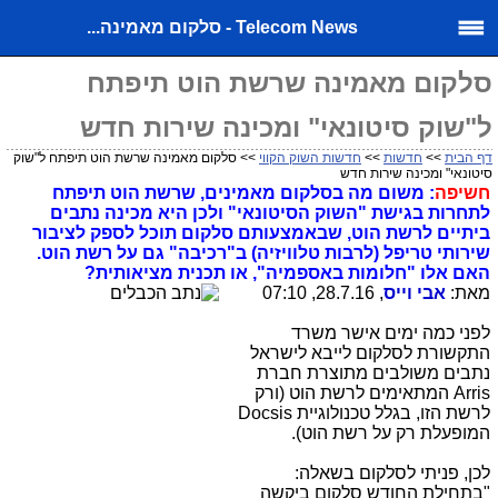
Telecom News - סלקום מאמינה...
סלקום מאמינה שרשת הוט תיפתח
ל"שוק סיטונאי" ומכינה שירות חדש
דף הבית
>>
חדשות
>>
חדשות השוק הקווי
>> סלקום מאמינה שרשת הוט תיפתח ל"שוק
סיטונאי" ומכינה שירות חדש
חשיפה
: משום מה בסלקום מאמינים, שרשת הוט תיפתח
לתחרות בגישת "השוק הסיטונאי" ולכן היא מכינה נתבים
ביתיים לרשת הוט, שבאמצעותם סלקום תוכל לספק לציבור
שירותי טריפל (לרבות טלוויזיה) ב"רכיבה" גם על רשת הוט.
האם אלו "חלומות באספמיה", או תכנית מציאותית?
מאת:
אבי וייס
, 28.7.16, 07:10
לפני כמה ימים אישר משרד
התקשורת לסלקום לייבא לישראל
נתבים משולבים מתוצרת חברת
Arris המתאימים לרשת הוט (ורק
לרשת הזו, בגלל טכנולוגיית Docsis
המופעלת רק על רשת הוט).
לכן, פניתי לסלקום בשאלה:
"בתחילת החודש סלקום ביקשה