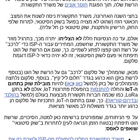
הרשת שלה, תוך הפגנת
חוסר אונים
של משרד התקשורת.
בחצי השנה האחרונה, משרד התקשורת ניסה לשנות את המצב
הכאוטי הזה (שהוט לא מצויה בפועל בשוק הסיטנאי, למרות שלפי
החוק, הרישיון והתקנות, שוק סיטונאי כן חל עליה).
אולם, עד כה הנסיונות הללו
לא הצליחו
. יתרה מכך, בתרגיל מוזר
של משרד התקשורת, שחשפנו, המחירים עבור ה-ISP כדי "לרכב"
על רשת הוט קפצו לפתע לשמיים. כך, שגם אם הרשת של הוט
תיפתח אי פעם לשוק הסיטונאי, זה לא יהיה כדאי ל-ISP דוגמת
סלקום.
מכאן, שהמהלך של סלקום "לרכב" גם על הרשת של הוט (בנוסף
לרשת בזק) הוא כרגע בגדר "חלום ליל קיץ". בנוסף, סלקום נלחצה
מהמהלכים של בזק (למשל
כאן
ו
כאן
) להיות
מובילת שוק בתחום
ה-IoT
והחלה
להתנסות
בהפעלת פתרונות IoT, אולם
לא
בתקן
LoRa, כמו שכמה חברות תקשורת מבצעות בעולם (למשל
בהולנד
ובדרום-קוריאה
). כך, שגם בתחום ה-IoT, התכניות של סלקום הן
כרגע יותר בגדר משאלות לב מאשר מציאות.
על פי הניתוחים, שמפורטים ברשימה כאן למטה, הסיכויים, שרשת
הוט תיפתח (בטווח הזמן הנראה לעין) לתחרות ב"שוק סיטונאי"
שואפים לאפס
:
משרד התקשורת החליט להתעלם מה-ISP ולשרת רק את