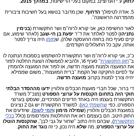
לחוק
ע"י הערוצים, במקום בעלי הרישיונות,
במהלך 2015
.
5. אודה לטיפולך
הדחוף
, שכן מדובר בנושא בעל חשיבות ציבורית
מהמדרגה הראשונה".
לאור החשיפה כאן, אני קורא לרוה"מ ושר התקשורת (
בנימין
נתניהו
) לפטר לאלתר את ד"ר
יפעת בן חי-שגב
(לאחר שימוע, אם
קיים סעיף כזה בחוזה ההעסקה שלה), ש
מזמן
היה צריך לפטר
אותה, עקב כל התעלולים הקודמים.
כ"כ, אני קורא לרוה"מ ושר התקשורת להשתמש בסמכות הנתונה לו
ב"
חוק התקשורת
" סעיף 6ו', ולהביא לממשלה הצעת החלטה לפזר
את המועצה ולמנות מועצה חדשה, או לפזר את המועצה ולהמתין
עד לסיום החקיקה של הקמת "ברית המועצות", משום שממילא
יהיה צורך למנות בקרוב
מועצה חדשה
.
די ברור, שכל חברי מועצת הכבלים והלוויין
ידעו מההסדר הבלתי
חוקי הזה בתחום הקנסות על ערוצי הספורט
(מנכ"ל משרד
התקשורת בעצמו היה באחד הדיונים המרכזיים, שעסקו בערוצי
הספורט, כפי
שחשפתי כאן
). למשרד התקשורת יש גם 2 נציגים
במועצת הכבלים והלוויין (
שמילה מימון
ו
תמי לשם
), שיודעים את
החוק היטב. הם בעצמם ראו את ההחלטות והפרסומים (כולל
בכלי
התקשורת
), שבהם היה כתוב "שחור על גבי לבן",
שהקנסות הוטלו
על ערוצי הספורט
, מה
שלא
היה נכון, כי זה
נוגד את החוק
.