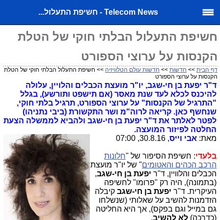
Telecom News - חשיפת התעלול...
חשיפת התעלול הבלתי חוקי של הטלת
הקנסות על ערוצי הספורט
דף הבית
>>
חדשות
>>
חדשות עולם הטלוויזיה
>> חשיפת התעלול הבלתי חוקי של הטלת
הקנסות על ערוצי הספורט
ד"ר יפעת בן חי-שגב, יו"ר מועצת הכבלים והלויין, עלולה
להיכנס לכלא לעד שנת מאסר (אם תישפט ותורשע), בגלל
"התרגיל של הקנסות" על ערוצי הספורט, תרגיל בלתי חוקי,
שנחשף כאן. קריאה לרוה"מ ושר התקשורת (ביבי נתניהו)
לפטר לאלתר את ד"ר יפעת בן חי-שגב ולהביא לממשלה הצעת
החלטה לפיזור המועצה.
מאת:
אבי וייס
, 30.8.16, 07:00
בלעדי
: חשיפת הסיפור של "
חלונות
הרכב הכהים והאטומים
" של יו"ר מועצת
הכבלים והלוויין, ד"ר
יפעת בן חי-שגב
,
(בתמונה), היה רק "פרומו" לחשיפה
העיקרית. ד"ר
יפעת בן חי-שגב
קיבלה
הזדמנות להשיב על שאלותי (שנשלחו
גם במייל וגם בפקס), אך היא החליטה
(כדרכה)
לא להשיב
.