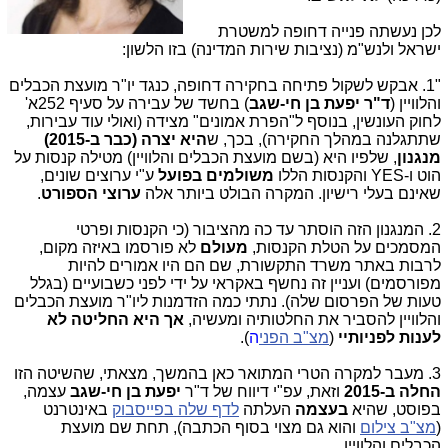
לכן נעשתה פנייה דחופה למשטרת
ישראל ולנש"מ (נציבות שירות המדינה) בזו הלשון:
"1. אבקש לשקול פתיחה בחקירה דחופה, כנגד יו"ר מועצת הכבלים
והלוויין (
ד"ר יפעת בן חי-שגב
) בחשד של עבירה על סעיף 252א'
לחוק העונשין, בנוסף ל"הפרת אמונים" מצידה (ואולי עוד עבירות,
שתתגלנה במהלך החקירה), בכך, ש
היא יצרה (כבר ב-2015)
מנגנון
, שלפיו היא (בשם מועצת הכבלים והלוויין) מטילה קנסות על
הוט ו-
YES
והקנסות הללו
משולמים בפועל
ע"י ערוצים שונים,
שאינם בעלי רישיון. המקרה הבולט ביותר אלה
ערוצי הספורט
.
2. המנגנון הזה הוסתר עד כה מהציבור (כי הקנסות ופרטי
המסמכים על הטלת הקנסות,
מעולם
לא פורסמו באיזה מקום,
לרבות באתר משרד התקשורת, שם הם היו אמורים להיות
מפורסמים) ועניין זה נחשף באקראי על ידי לפני כשבועיים (בגלל
טעות של הפרסום שלה). נתתי כמה הזדמנות ליו"ר מועצת הכבלים
והלוויין להסביר את החלטותיה ומעשיה,
אך היא החליטה
לא
לענות לפניותיי
(
מצ"ב הפני
ה
).
3. מעבר למקרה הטרי המתואר כאן בהמשך, מצאתי, שהשיטה הזו
החלה ב-2015
וזאת, עפ"י דיווח של ד"ר
יפעת בן חי-שגב
עצמה,
בפוסט, שהיא
בעצמה
העלתה
לדף שלה בפייסבוק
באינטרנט
(
מצ"ב צילום
והוא גם מצוי בסוף הכתבה), תחת שם מועצת
הכבלים והלוויין.