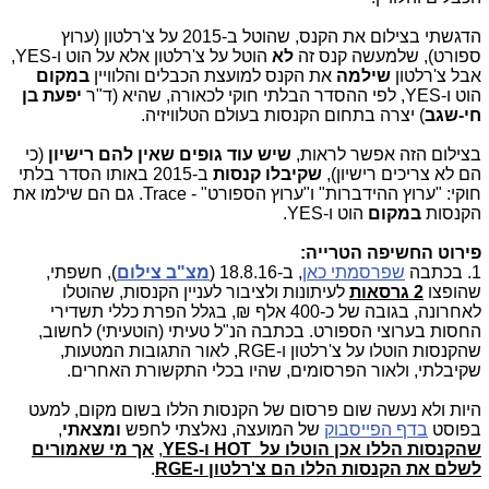
הדגשתי בצילום את הקנס, שהוטל ב-2015 על צ'רלטון (ערוץ
ספורט), שלמעשה קנס זה
לא
הוטל על צ'רלטון אלא על הוט ו-
YES
,
אבל צ'רלטון
שילמה
את הקנס למועצת הכבלים והלוויין
במקום
הוט ו-
YES
, לפי ההסדר הבלתי חוקי לכאורה, שהיא (ד"ר
יפעת בן
חי-שגב
) יצרה בתחום הקנסות בעולם הטלוויזיה.
בצילום הזה אפשר לראות,
שיש עוד גופים שאין להם רישיון
(כי
הם לא צריכים רישיון),
שקיבלו קנסות
ב-2015 באותו הסדר בלתי
חוקי: "ערוץ ההידברות" ו"ערוץ הספורט" -
Trace
. גם הם שילמו את
הקנסות
במקום
הוט ו-
YES
.
פירוט החשיפה הטרייה:
1. בכתבה
שפרסמתי כאן
, ב-18.8.16 (
מצ"ב צילום
), חשפתי,
שהופצו
2 גרסאות
לעיתונות ולציבור לעניין הקנסות, שהוטלו
לאחרונה, בגובה של כ-400 אלף ₪, בגלל הפרת כללי תשדירי
החסות בערוצי הספורט. בכתבה הנ"ל טעיתי (הוטעיתי) לחשוב,
שהקנסות הוטלו על צ'רלטון ו-
RGE
, לאור התגובות המטעות,
שקיבלתי, ולאור הפרסומים, שהיו בכלי התקשורת האחרים.
היות ולא נעשה שום פרסום של הקנסות הללו בשום מקום, למעט
בפוסט
בדף הפייסבוק
של המועצה, נאלצתי לחפש
ומצאתי
,
שהקנסות הללו אכן
הוטלו על
HOT
ו-
YES
,
אך מי שאמורים
לשלם את הקנסות הללו הם צ'רלטון ו-
RGE
.