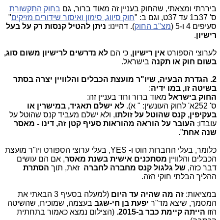
ביררתי ומצאתי, שהחוק בעניין זה מאוד ברור, גם
בחוק התקשורת
ס' 37ב1 עד 37ט, וגם ב: "
חוק סיווג, סימון ואיסור שידורים מזיקים
"
סעיפים 4 ו-5 (
מצ"ב החוק
). דהיינו:
ניתן להטיל קנסות רק על בעל
רישיון
.
לערוצי הספורט
אין רישיון
, כי הם
לא נדרשים לרישיון משום סוג,
בשום חוק או תקנה
בישראל.
2. הגדרת הבעיה, שיו"ר מועצת הכבלים והלוויין יצרה בסתר
בשיטה זו, במו ידיה
:
החוק בישראל
מאוד ברור וחד בעניין זה
:
ס' 252א' לחוק העונשין:
"
א).
לא ישלם תאגיד, במישרין או
בעקיפין,
קנס שהוטל על זולתו
, ולא ישלם מעביד קנס שהוטל על
עובדו;
העובר על הוראה מהוראות סעיף קטן זה, דינו - מאסר
שנה אחת
"
.
כלומר, בעלי החברות הוט
ו-
YES
, בעלי ערוצי הספורט ויו"ר מועצת
הכבלים והלוויין
מסתכנים אישית בשנת מאסר
, אם הם עושים
דבר כזה,
של גלגול קנס מחברה לחברה
זאת, תוך
הסתרת
ההליך הבלתי חוקי הזה
.
במציאות:
זה מה שהיה עד היום
(למעלה בסעיף 3 הבאתי את
המסמך, שיצא מד"ר
יפעת בן חי-שגב
בעצמה, שמוכיח, שהשיטה
הזו
הייתה קיימת כבר ב-2015
. (הצילום נמצא כאמור בתחתית