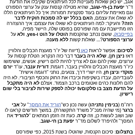
אגב, יש כאן שאלות מעניינות לכל העיתונאים שקיבלו את הודעת
ד"ר
יפעת בן-חי-שגב,
שהיא מטילה קנסות ענק על ערוצי הספורט
וגם מאיימת עליהם בעוד סנקציות חמורות: איך כל העיתונאים הללו
לא שאלו את עצמם,
האם בכלל יש לה סמכות חוקית לדבר
הזה?
והעיקר: למה העיתונאים לא שאלו את עצמם: איך ההצהרה
הזו מתיישבת עם מה שפורסם בפוסט שלה, היישר מפיה,
בפייסבוק
, ששם נכתב שהקנסות
הוטלו על הוט ו-yes
,
ולא
על
ערוצי הספורט
?... שאלות קשות
ללא מענה
.
לסיכום
: אפשר לראות
כאן
(דיווח של יו"ר מועצת הכבלים והלוויין
דאז
ניצן חן
),
שלא היה בעבר
דבר כזה הנקרא: הטלת קנסות על
ערוצים, שאין להם וגם לא צריך להיות להם רישיון. אנשים, ששימשו
כיו"ר מועצת הכבלים והלוויין בעבר, דוגמת:
דורית ענבר
, עו"ד
יורם
מוקדי
ו
ניצן חן
, היו ישרי דרך, צנועים, נותני "דוגמה אישית"
לעובדיהם, עבדו בשקיפות וכיבדו את החוק והכסף הציבורי. לא היה
להם חלונות כהים ואטומים ברכב הצמוד. אצלם
לא היה מתקבל
על הדעת מצב בו סלקוםtv יכולה לספק שירות לציבור בלי שום
רישיון.
רוה"מ (
בנימין נתניהו
) עשה נכון כש"
הוריד את המסך
" על
אבי
ברגר
(מי שהיה מנכ"ל משרד התקשורת). במשך חודשים קראנו לו
שוב ושוב לעשות כן, וזה
קרה
. כעת זה הזמן המתאים "
להוריד
את
המסך" ולהיפרד לשלום מד"ר
יפעת בן חי-שגב
.
בתצלום
: סיכום הקנסות, שהוטלו בשנת 2015, כפי שפורסם