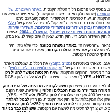
הכתבה).
3. בנוסף לאי פרסום הליך הטלת הקנסות,
באתר האינטרנט של
המועצה
(שהוא חלק מאתר משרד התקשורת), אי אפשר למצוא את
התקנות הנוגעות לפרסומות ולתשדירי חסות (שבגינם ניתנו
הקנסות). אם תחת המגירה "חקיקה" לוחצים על הלינק של
כללי
התקשורת (בזק ושידורים) (תשדירי פרסומת, תשדירי שירות
והודעות חסות בשידורי ערוץ ייעודי), התשס"ד - 2004
מגיעים
ל"חוק השידור הציבורי", חוק חדש, שאין לו שום קשר לנושא בנדון.
נראה, שההטעיה הזו
באתר נעשתה בכוונה
, כדי שלא ניתן יהיה
למצוא
לא רק את עצם הטלת הקנסות
, אלא גם את
הבסיס
החוקי
להטלת הקנסות.
אגב, מצאתי באינטרנט (
מצ"ב בקובץ
) את הכללים, שנעלמו מאתר
משרד התקשורת, בפרק של "
חקיקה > טלוויזיה בכבלים ובלוויין
". די
ברור מניסוחי החוקים והתקנות,
שאת הקנסות אפשר
להטיל רק
על
HOT
ו-
YES
("בעלי רישיון השידורים"
) ולא
על צ'רלטון ו-
RGE
.
4. לאור העובדה, שיש כאן
חשש
לקנוניה מדהימה של הפרת חוק
חמורה מצד יו"ר מועצת הכבלים והלוויין
, שיודעת, שאת הקנס
הטרי של 400 אלף ₪
ישלמו צ'רלטון ו-
RGE
,
ולא
HOT
ו-
YES
,
שהן אלו המקבלות על פי חוק את הקנסות, מן הדין
לבטל לאלתר
את הקנסות הללו,
כדי למנוע הפרת סעיף 252א' לחוק העונשין
!
כ"כ, יש צורך להחליט מה לעשות עם הקנסות,
ששולמו כבר
בניגוד