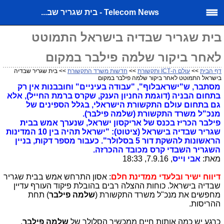
Telecom News - בית שגריר שב...
בית שגריר שבדיה בישראל התמוטט
לאחר ביקור שלמה פילבר במקום
דף הבית
>>
עולם ה-ICT ותקשורת
>>
חדשות משרד התקשורת
>> בית שגריר שבדיה
בישראל התמוטט לאחר ביקור שלמה פילבר במקום
מסתבר, ש"ישראבלוף", "עבודה בעיניים" וחובבנות אין רק
בתחום הבניה (דוגמת החניון הענק, שקרס ברמת החייל), אלא
גם בתחום עולם התקשורת הישראלי, בגלל הספינים של
מנכ"ל משרד התקשורת (שלמה פילבר).
פילבר הכריז בכנס של אריקסון ישראל, שנערך אמש בבית
שגריר שבדיה בישראל (ציטוט): "ישראל תהיה בין 10 המדינות
הראשונות להשקת דור 5 בסלולר". כעבור מספר דקות, בניין
השגריר השבדי קרס מכובד ההכרזה.
מאת:
אבי וייס
, 7.9.16, 18:33
דיווח ישיר ובלעדי ממדינת חלם
: אסון התרחש אמש בבית שגריר
שבדיה בישראל. כוחות ההצלה רבים בהובלת פיקוד העורף עדיין
מחפשים את מנכ"ל משרד התקשורת (
שלמה פילבר
) תחת
ההריסות.
כרגע יש כמה אותות חיים ממכשיר הסלולר של
שלמה פילבר
,