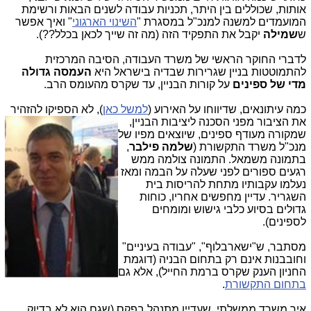
אותות, שכוללים בין היתר, תכניות עבודה לשנים הבאות ורשימת
המועמדים למשנה למנכ"ל במסגרת "
השינוי הארגוני
" ואיך אפשר
ש
שמילה
יקבל את התפקיד הזה (מה זה שייך לכאן בכלל??).
לדברי החוקר הראשי של משרד העבודה, הסיבה המרכזית
להתמוטטות בניין שגרירות שבדיה בישראל היא
העמסה גדולה
מדי של ספינים
על קורות הבניין, עד שקרס מהעומס הרב.
כמה עיתונאים, שדיווחו על האירוע (
למשל כאן
), לא הספיקו ל
הזהיר
את הציבור מפני הסכנה ליציבות הבניין,
שמקורה מעודף ספינים, שיוצאים מפיו של
מנכ"ל משרד התקשורת (
שלמה פילבר
,
בתמונה משמאל. התמונה צולמה ממש
רגעים ספורים לפני שעלה על הבמה ומאז
נעלמו עקבותיו מתחת להריסות בית
השגריר. עדיין מחפשים אחריו, כוחות
גדולים בסיוע כלבי גישוש ומומחים
לספינים).
מסתבר, ש"ישארבלוף", "עבודה בעיניים"
וחובבנות אינם רק בתחום הבניה (דוגמת
החניון הענק שקרס ברמת החייל), אלא גם
בתחום התקשורת
.
איך משרד ממשלתי, שעדיין מתנהל בפקס (שגם הוא לא בדיוק