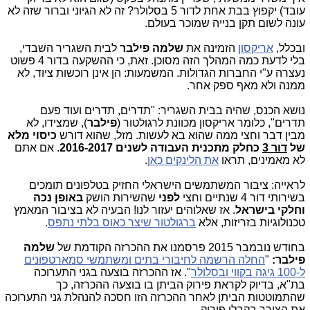
עובד) יקפוץ בבת אחת לדור 5 בסלולר? זה לא הגיוני וברור שזה לא
עונה לשום תקן בנייה שמוכר בעולם.
ובכלל,
אריקסון
הזמינה את
שלמה פילבר
לבית השגריר השבדי,
בלי לדעת כמה המהלך הזה מסוכן. זאת, כי ההשקעה בדור 4 פשוט
נעצרה ע"י החברות הגדולות. המשמעות: הן אינן רוכשות ציוד, לא
ממנה ולא מאף ספק אחר.
נושא הכנס, שהיה בבית השגריר: "תדרים, תדרים ועוד פעם
תדרים", כלומר אריקסון מכוונת לרגולטור (
פילבר
), שמצידו, לא
מבין דבר וחצי ממה שהוא בא לעשות. מזל, שהוא דורש
כיסוי מלא
של
דור 3
כחלק מתכנית העבודה לשנים 2016-2017
. אם אתם
לא מאמינים, תראו
את הלינקים כאן
.
לראייה: ציבור המשתמשים הישראלי החזיק בטלפונים תומכים
בשירותי דור 4 שנתיים וחצי
לפני
שהשירות הושק
באופן נכה
וחלקי בישראל
. אז שאלוהים יעזור לנו! הבעיה לא בציבור המאמץ
טכנולוגיות בזריזות, אלא
ברגולטור שיצר כאוס בלתי נתפס
.
בחודש נובמבר 2015 פרסמנו את ההכרזה הקודמת של
שלמה
פילבר:
"
החלה הרשמה לחיבורי בתים ומשתמשי סמארטפונים
ל-100 גיגה בקווי ובסלולר
". אז ההכרזה בוצעה בגני התערוכה
בת"א, בדיוק לקראת פירוק הביתן בו בוצעה ההכרזה, כך
שהתמוטטות הביתן לאחר ההכרזה הזו חסכה להנהלת גני התערוכה
את הצורך בקבלן פירוק.