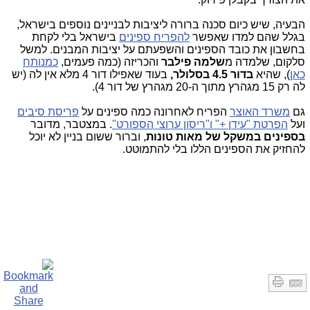
הבעיה, שיש כיום סכנה ברורה ליציבות לבניינים נוספים בישראל,
בגלל שהם למדו שאפשר
להפריח ספינים
בישראל בלי לקחת
בחשבון את כובד הספינים והשפעתם על יציבות המבנים. למשל
סלקום, שלמדה מ
שלמה פילבר
והכריזה (כמה פעמים,
כמנותח
כאן
), שהיא
בדור 4.5 בסלולר,
בעוד שאפילו דור 4 מלא אין לה (יש
לה רק 15 מגהרץ מתוך ה-20 מגהרץ של דור 4).
גם
משרד האוצר
הפריח לאחרונה כמה ספינים על
פריסת סיבים
ועל
הפרטת "עידן +" ו"ריסון ערוצי הספורט"
. במצטבר, מדובר
בספינים במשקל של מאות טונות
, וברור ששום בניין לא יוכל
להחזיק את הספינים הללו בלי להתמוטט.