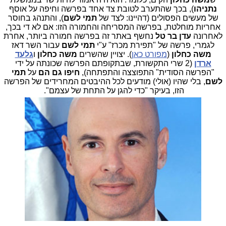
נתניהו
), בכך שהתערב לטובת צד אחד בפרשה וחיפה על אוסף
של מעשים הפסולים (דהיינו: לצד של
תמי לשם
), והתנהג בחוסר
אחריות מוחלטת, בפרשה המסריחה והחמורה הזו: אם לא די בכך,
לאחרונה
עדן בר טל
נחשף באתר זה בפרשה חמורה ביותר, אחרת
לגמרי, פרשה של "תפירת מכרז" ע"י
תמי לשם
עבור השר דאז
משה כחלון
(
מפורט כאן
). יצויין שהשרים
משה כחלון
ו
גלעד
ארדן
(2 שרי התקשורת, שבתקופתם הפרשה שכונתה על ידי
"הפרשה הסודית" התפוצצה והתפתחה),
חיפו גם הם
על
תמי
לשם
, בלי שהיו (אולי) מודעים לכל ההיבטים המחרידים של הפרשה
הזו, בעיקר "כדי להגן על התחת של עצמם".