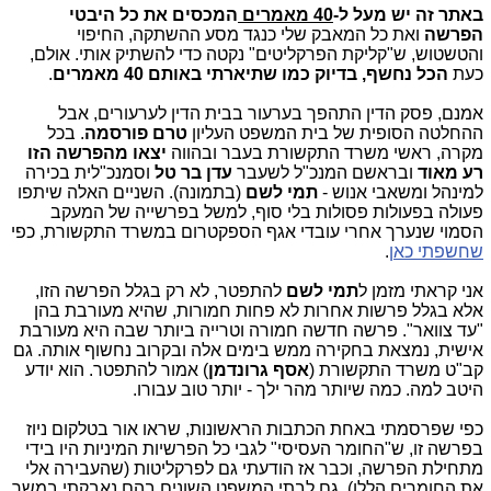
באתר זה יש מעל ל-
40 מאמרים
המכסים את כל היבטי
הפרשה
ואת כל המאבק שלי כנגד מסע ההשתקה, החיפוי
והטשטוש, ש"קליקת הפרקליטים" נקטה כדי להשתיק אותי. אולם,
כעת
הכל נחשף, בדיוק כמו שתיארתי באותם 40 מאמרים
.
אמנם, פסק הדין התהפך בערעור בבית הדין לערעורים, אבל
ההחלטה הסופית של בית המשפט העליון
טרם פורסמה
. בכל
מקרה, ראשי משרד התקשורת בעבר ובהווה
יצאו מהפרשה הזו
רע מאוד
ובראשם המנכ"ל לשעבר
עדן בר טל
וסמנכ"לית בכירה
למינהל ומשאבי אנוש -
תמי לשם
(בתמונה). השניים האלה שיתפו
פעולה בפעולות פסולות בלי סוף, למשל בפרשייה של המעקב
הסמוי שנערך אחרי עובדי אגף הספקטרום במשרד התקשורת, כפי
שחשפתי כאן
.
אני קראתי מזמן ל
תמי
לשם
להתפטר, לא רק בגלל הפרשה הזו,
אלא בגלל פרשות אחרות לא פחות חמורות, שהיא מעורבת בהן
"עד צוואר". פרשה חדשה חמורה וטרייה ביותר שבה היא מעורבת
אישית, נמצאת בחקירה ממש בימים אלה ובקרוב נחשוף אותה. גם
קב"ט משרד התקשורת (
אסף גרונדמן
) אמור להתפטר. הוא יודע
היטב למה. כמה שיותר מהר ילך - יותר טוב עבורו.
כפי שפרסמתי באחת הכתבות הראשונות, שראו אור בטלקום ניוז
בפרשה זו, ש"החומר העסיסי" לגבי כל הפרשיות המיניות היו בידי
מתחילת הפרשה, וכבר אז הודעתי גם לפרקליטות (שהעבירה אלי
את החומרים הללו), גם לבתי המשפט השונים בהם נאבקתי במשך