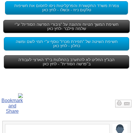
צמרת משרד התקשורת והפרקליטות ניסו לחסום את חשיפות
טלקום ניוז - וכשלו - לחץ כאן
חשיפת המשך הטיוח וההגנה על "גיבורי הפרשה הסודית" ע"י
שלמה פילבר -לחץ כאן
חשיפת השיטה של "תפירת מכרז" נוסף ע"י תמי לשם ומשה
כחלון - לחץ כאן
הבג"ץ החליט לא להתערב בהחלטת בי"ד הארצי לעבודה
ב"פרשה הסודית" - לחץ כאן