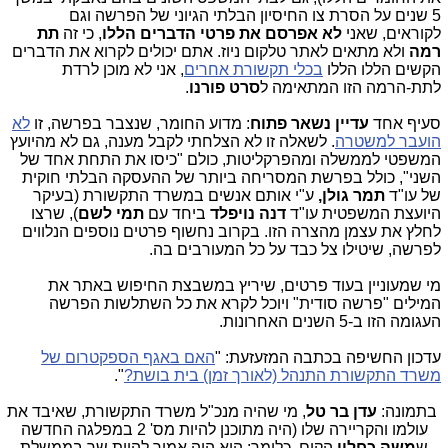
5 שנים על הסרת צו החיסיון הבלתי הגיוני של הפרשה וגם
לקוראים, שאני
לא אפרסם את פרטי הדברים הללו
, כי זה
תת
רמה
ולא מתאים לאתר טלקום ניוז. אתם יכולים לקרוא את הדברים
הקשים הללו הללו
בכלי תקשורת אחרים
, אני לא מוכן לרדת
לתת-הרמה הזו המתאימה ל
סרט פורנו
.
סעיף אחד
עדיין נשאר פתוח
: מדוע החומר, שנצבר בפרשה, זו
לא
הועבר למשטרה
. לשאלה זו לא הצלחתי לקבל מענה, גם לא מהיועץ
המשפטי לממשלה ומהפרקליטות, כולם "כיסו את התחת אחד של
השני", כולל בפרשת המסריחה ביותר של ההעסקה הבלתי חוקית
של עו"ד
תמר גולן,
ע"י אותם אנשים במשרד התקשורת (בעיקר
היועצת המשפטית עו"ד
דנה נויפלד
ביחד עם
תמי לשם
), שרצו
לחלץ את עצמן מהצרה הזו. בקרוב נחשוף פרטים נוספים הנלווים
לפרשה, שיטילו צל כבד על כל המעורבים בה.
מי שמעוניין בעוד פרטים, שיריץ במשבצת החיפוש באתר את
המילים "פרשה סודית" ויוכל לקרא את כל השתלשות הפרשה
העגומה הזו ב-5 השנים האחרונות.
עדכון החשיפה בכתבה המזעזעת: "
האם באגף הספקטרום של
משרד התקשורת התנהל (לאורך זמן) בית בושת?
".
בתמונה:
עדן בר טל
, מי שהיה מנכ"ל משרד התקשורת, שאיבד את
עולמו והקריירה שלו (היה מתוכנן להיות מס' 2 במפלגה החדשה
ש
משה כחלון
הקים, כלומר: הוא היה אמור להיות שר בממשלת