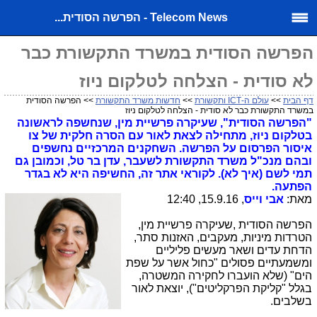
Telecom News - הפרשה הסודית...
הפרשה הסודית במשרד התקשורת כבר
לא סודית - הצלחה לטלקום ניוז
דף הבית
>>
עולם ה-ICT ותקשורת
>>
חדשות משרד התקשורת
>> הפרשה הסודית
במשרד התקשורת כבר לא סודית - הצלחה לטלקום ניוז
"הפרשה הסודית", שעיקרה פרשיית מין, שנחשפה לראשונה
בטלקום ניוז, מתחילה לצאת לאור עם הסרה חלקית של צו
איסור הפרסום על הפרשה. השחקנים המרכזיים נחשפים
ובהם מנכ"ל משרד התקשורת לשעבר, עדן בר טל, וכמובן גם
תמי לשם (איך לא). לקוראי אתר זה, החשיפה היא לא בגדר
הפתעה.
מאת:
אבי וייס
, 15.9.16, 12:40
הפרשה הסודית ,שעיקרה פרשיית מין,
הטרדות מיניות, מעקבים, האזנות סתר,
הדחת עדים ושאר מעשים פליליים
ומשמעתיים פסולים "כחול אשר על שפת
הים" (שלא הועברו לחקירה המשטרה,
בגלל "קליקת הפרקליטים"), יוצאת לאור
בשלבים.