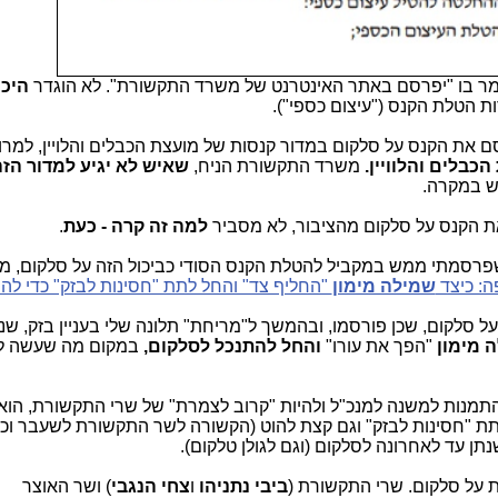
אמר בו "יפרסם באתר האינטרנט של משרד התקשורת". לא הוגדר
היכן
 הטלת הקנס ("עיצום כספי").
את הקנס על סלקום במדור קנסות של מועצת הכבלים והלויין, למר
כבלים והלוויין.
משרד התקשורת הניח,
שאיש לא יגיע למדור הז
את הקנס על סלקום מהציבור, לא מסביר
למה זה קרה - כעת
.
שפרסמתי ממש במקביל להטלת הקנס הסודי כביכול הזה על סלקום, מ
: כיצד
שמילה מימון
"החליף צד" והחל לתת "חסינות לבזק" כדי ל
הראתה, על סמך 2 הקנסות על סלקום, שכן פורסמו, ובהמשך ל"מריחת" תלונה שלי בעניין בזק,
 מימון
"הפך את עורו"
והחל להתנכל לסלקום,
במקום מה שעשה ל
התמנות למשנה למנכ"ל ולהיות "קרוב לצמרת" של שרי התקשורת, הוא
תת "חסינות לבזק" וגם קצת להוט (הקשורה לשר התקשורת לשעבר וכי
נתן עד לאחרונה לסלקום (וגם לגולן טלקום).
על סלקום. שרי התקשורת (
ביבי
נתניהו
ו
צחי הנגבי
) ושר האוצר