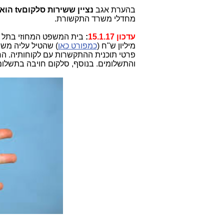
בהערת אגב
נציין ששירות סלקוםtv הוא שירות לא חוקי
מחדלי משרד התקשורת.
עדכון 15.1.17
:
בית המשפט המחוזי בתל 
מיליון ש"ח (
כמפורט כאן
) שהטיל עליה מש
פרטי תוכנית ההתקשרות עם לקוחותיה. הרישי
והתשלומים. בנוסף, סלקום חויבה בתשלום הוצאות בסך 20,000 ש"ח. בהחלט 