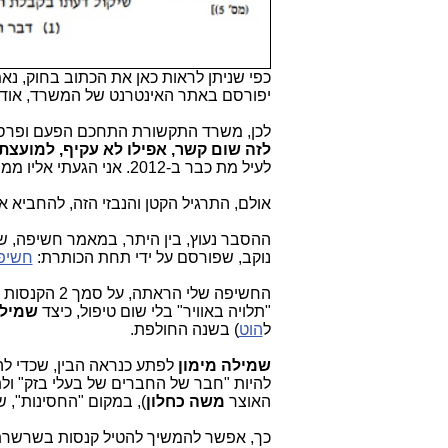
כפי שניתן לראות כאן את הכתוב בחוק, נ
יפורסם באתר האינטרנט של המשרד, אודות
לכן, משרד התקשורת התחכם הפעם ופרסם 
לזה שום קשר, אפילו לא עקיף, למועצת ה
לעיל מת כבר ב-2012. אני הגעתי אליו ממש במקרה.
אולם, התרגיל הקטן והנבזי הזה, להחביא 
ההסבר נעוץ, בין היתר, במאמר חשיפה, 
נוקב, שפורסם על ידי תחת הכותרת:
חשיפה
החשיפה שלי 
"תלויה באוויר" בלי שום טיפול, כיצד
שמילה
ל
הוט
) בשנה החולפת.
שמילה מימון
לפתע כנראה הבין, שכדי ל
להיות "חבר של החברים של בעלי בזק" ול
האוצר
משה כחלון
), במקום "החסינות", ש
כך, אפשר להמשיך להטיל קנסות בשרשרת 