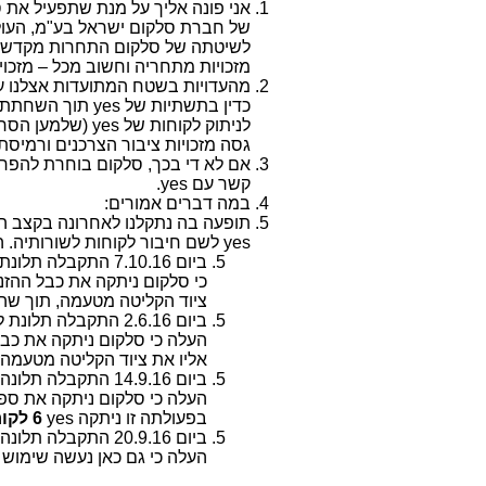
אני פונה אליך על מנת שתפעיל את 
של חברת סלקום ישראל בע"מ, העולה
לשיטתה של סלקום התחרות מקדשת 
מזכויות מתחריה וחשוב מכל – מזכויו
מהעדויות בשטח המתועדות אצלנו ע
כדין בתשתיות של
yes
תוך השחתתם ו
לניתוק לקוחות של
yes
(שלמען הסר 
גסה מזכויות ציבור הצרכנים ורמיסת 
אם לא די בכך, סלקום בוחרת להפר 
קשר עם
yes
.
במה דברים אמורים:
תופעה בה נתקלנו לאחרונה בקצב הו
yes
לשם חיבור לקוחות לשורותיה. 
ביום 7.10.16 התקבלה תלונת לקוח על ניתוקו משידורי
כי סלקום ניתקה את כבל ההזנ
ציוד הקליטה מטעמה, תוך ש
ביום 2.6.16 התקבלה תלונת לקוח על ניתוקו משידורי
העלה כי סלקום ניתקה את כב
אליו את ציוד הקליטה מטעמה
ביום 14.9.16 התקבלה תלונה של לקוח על ניתוק משידורי
העלה כי סלקום ניתקה את ספ
בפעולתה זו ניתקה
yes
6 לקוחות של
ביום 20.9.16 התקבלה תלונה של לקוח על ניתוק משידורי
העלה כי גם כאן נעשה שימוש 