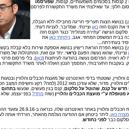
,
שפורסמו
ום חלקי, עד שאילצתי את משרד התקשורת לפרסם
ן
) בנושא ‏הצגת תעריפי‏ חריגה‏ מחבילה ללא ‏הגבלה‏,
חתי את הקנס הזה
כאן
וציינתי, שמדובר, לעניות דעתי,
 סלקום הגישה "עתירה מנהלית" כנגד הקנס הזה
 בה בבית המשפט המחוזי. אגב,
ניתחתי כאן
את
יד בעתירתה....
ן
) בנושא הפרת ‏הוראת ‏רישיון‏ בנושא ‏אספקת ‏שירות‏ בלא ‏קבלת‏ בק
וציינתי, שהוא נעשה הפעם
כראוי
. יחד עם זאת, ההתנהלות של משרד
 לא ראויה: הפרסום נעשה בהודעה לעיתונות (
כאן
), בלי פרסום פרטי
ק. בעקבות התערבותי, המסמך הנכון הועלה לאתר משרד התקשורת 
הלוויין, שוטטתי בדפי האינטרנט של מועצת הכבלים והלוויין ובטעות 
" של מועצת הכבלים והלוויין, מדור, שלא עודכן מאז 2012 (למה? רקע וחשיפת ה
 חדש על קנס, שהוטל על סלקום
, קנס בגין מעשים, שנעשו
בתחום 
מטופלת ע"י מועצת הכבלים והלויין
(שזה
מחדל
בפני עצמו, שלא נ
המדובר בהודעה, שעלתה בחלק של מועצת הכבלים והלוויין באתר האינטרנט שלה
מצויה כאן
, ליתר ביטחון אם ההודעה נעלמת מהאתר, הורדתי אותה לענ
 סלקום כבר
לפני כחודש.