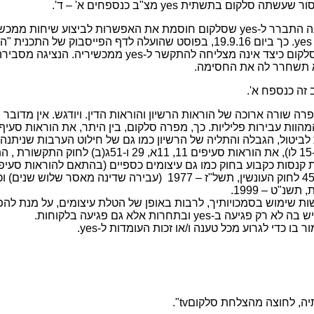
אסור שעשתה סלקום בתשתית
yes
מצ"ב כנספחים א' – ד'.
ה התברר ל-
yes
שסלקום חוסמת את האפשרות לביצוע שיחות ממכשי
yes
. כך ביום 19.9.16, בפוסט שהועלה לדף הפייסבוק של התכנית "
סלקום כיצד אינה מצליחה להתקשר ל-
yes
ממכשיריה. הנציגה מסבירה
א תשחרר לה את החסימה.
ה שורה ארוכה של הוראות הרשיון והוראות הדין. ויודגש. אין מדובר 
ביטול, הגבלה והתליה של הרשיון כמו גם של חילוט הערבות שניתנה 
וזאת בהתאם להוראות סעיפים 14 ו-15 לו), את הוראות סעיפים 11, 11א, 29 ו-51
ו-37א4א לחוק)), את הוראת סעיף 452 לחוק העונשין, תשל"ז – 1977 (עבירה שדינה מאסר שלוש ש
שות שימוש בסמכויותיך, לרבות באופן של הטלת עיצומים, על מנת לה
ש בה לא רק פגיעה ב-
yes
ובתחרות אלא גם פגיעה בלקוחות.
ר בו כדי לגרוע מכל טענה ו/או זכות העומדות ל-
yes
.