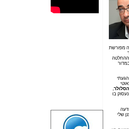
שה‏ מפורשת
 ההחלטה
במדור
הגעתי
מצב הכאוטי
הסלולר
,
עסוק בו
, כנראה ב-26.9.16 ומועד ההודעה
ן שלי
שבוע טוב לכל
הגולשים באשר
הם!!!