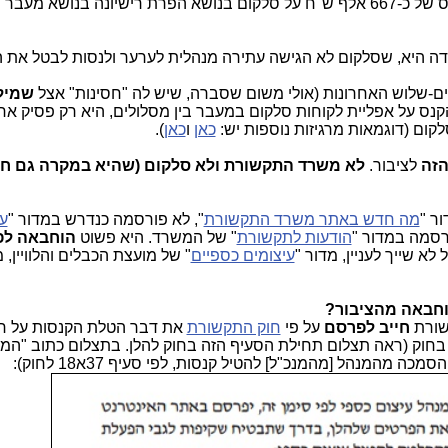
הטיל קנס של כ-667 אלף ש"ח על סלקום בנושא הפרת רישיונה ‏בנושא‏ מעבר ‏
ה היא, שסלקום לא הגישה עתירה מנהלית לערער ולנסות לבטל את ה
ם-שלוש האחרונות (אולי משום שסברה, שיש לה "חסינות" אצל
שמיל
קנס על אפליית לקוחות סלקום במעבר בין מסלולים, היא רק פסיק אח
ום (דוגמאות מרגיזות נוספות יש:
כאן
ו
כאן
).
הזה
לציבור.
לא משרד התקשורת ולא סלקום (שהיא במקרה גם ח
ר "
מה חדש באתר משרד התקשורת
", לא פורסמה כנדרש במדור "
עי
סמה במדור "
הודעות לתקשורת
" של המשרד. היא פשוט
הוחבאה לפ
 שייך לעניין, מדור "
עיצומים כספיים
" של מועצת הכבלים והלוויין,
וחבאה מהציבור?
שורת
חייב לפרסם
על פי
חוק התקשורת
את דבר הטלת הקנסות על ח
חוק (ראה תצלום תחילת הסעיף הזה בחוק להלן. בתצלום כתוב "המנ
 מהמנהל [מהמנכ"ל] להטיל קנסות, לפי סעיף 37א18 לחוק):