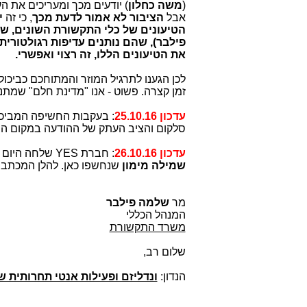
(
משה כחלון
) יודעים מכך ומעריכים את ה
אבל
הציבור לא אמור לדעת מכך
, כי זה
י
הטיעונים של כלי התקשורת השונים, שטו
פילבר), שהם נותנים עדיפות רגולטורית
את הטיעונים הללו, זה רצוי ואפשרי.
לכן הגענו לתרגיל המוזר והמתוחכם כבי
זמן קצרה. פשוט - אנו "מדינת חלם" שמתנ
עדכון 25.10.16
: בעקבות החשיפה המביכ
סלקום והציב העתק של ההודעה במקום הנ
עדכון 26.10.16
: חברת YES שלחה היום מכתב תלונה חריף כנגד סלקום שממשיכה להשתולל, למרות הקנסות של
שמילה מימון
שנחשפו כאן. להלן המכתב המ
26 באוקטובר
מר
שלמה פילבר
המנהל הכללי
משרד התקשורת
שלום רב,
הנדון:
ונדליזם ופעילות אנטי תחרותית 