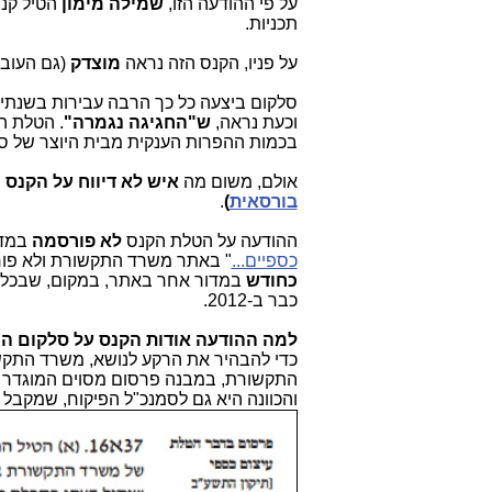
על פי ההודעה הזו,
שמילה מימון
‏תכניות.
על פניו, הקנס הזה נראה
מוצדק
(גם העובד
סלקום ביצעה כל כך הרבה עבירות בשנתיי
וכעת נראה,
ש"החגיגה נגמרה"
. הטלת ה
בכמות ההפרות הענקית מבית היוצר של סלק
אולם, משום מה
איש לא דיווח על הקנס 
בורסאית
)
.
ההודעה על הטלת הקנס
לא פורסמה
במדו
כספיים...
" באתר משרד התקשורת ולא פור
כחודש
במדור אחר באתר, במקום, שבכלל לא
כבר ב-2012.
למה ההודעה אודות הקנס על סלקום ה
כדי להבהיר את הרקע לנושא, משרד התק
התקשורת, במבנה פרסום מסוים המוגדר ב
והכוונה היא גם לסמנכ"ל הפיקוח, שמקבל הסמכה