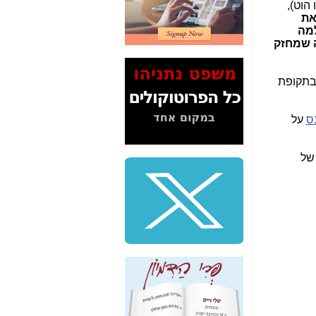
הוט),
2" על תעלולי השר
את
משה כחלון -
כאן
למה
 שמחזק
המשך חשיפת הבלוף
ששמו "מהפיכת
הסלולר" ואיך מסרסים
 בתקופת
את הנתונים לציבור -
כאן
ס
על
סיכום ביקור בסיליקון
ואלי - למה 3 הגדולות
משקיעות ומפתחות
באותם תחומים -
כאן
שלמה פילבר (עד
לאחרונה מנכ"ל משרד
התקשורת) - עד
מדינה? הצחקתם
אותי! -
כאן
"יש אפליה בחקירה"?
חשיפה: למה השר
משה כחלון לא נחקר
עד היום? -
כאן