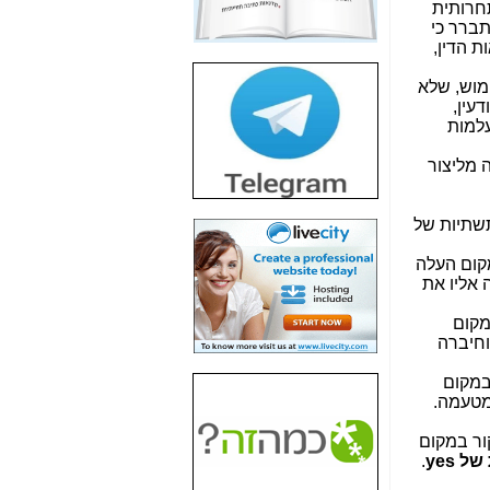
תחרותית
חשיפת חשד לשחיתות
ברר כי
הדומה לזו של "תיק
 הדין,
4000" אך בתחום
הסלולר -
כאן
מוש, שלא
עין,
חשיפת מה שלא
עלמות
רוצים שתדעו בעניין
פריסת אנלימיטד
 מליצור
(בניחוח בלתי נסבל) -
כאן
תשתיות של
חשיפה: איוב קרא
אישר לקבוצת סלקום
קור במקום העלה
בדיוק מה שביבי אישר
 אליו את
ל-Yes ולבזק -
כאן
ר במקום
האם השר איוב קרא
חיברה
היה צריך בכלל לחתום
על האישור, שנתן
קור במקום
לקבוצת סלקום? -
כאן
מטעמה.
האם ביבי וקרא קבלו
ה, ביקור במקום
בכלל תמורה עבור
.
yes
ההטבות הרגולטוריות
שנתנו לסלקום? -
כאן