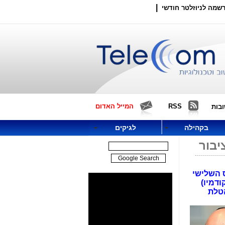
|
שמה לניוזלטר חודשי
RSS
המייל האדום
בות
בקהילה
לגיקים
יבור
ת זה אחר זה תוך 3 חודשים. הקנס השלישי
ודמיו)
הטלת