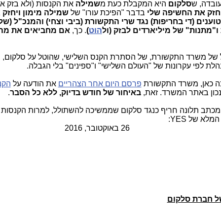
עובדה, ש
סלקום
היא המקבלת כעת מ
שמילה
את הקנסות (ולא בזק או 
חזק את החשיפה שלי
בדבר "הפיכת עורו" של
שמילה מימון ויחזק 
ענים (די בחריפות) נגד שרי התקשורת (ביבי וצחי) והמנכ"ל (ש
 ו"מתנות" של מיליארדים לבזק (ול
הוט
)
. כך,
אם מחביאים את מה
כול של משרד התקשורת, של הסתרת הקנס השלישי, שהוטל על סלקום,
הלת לפי עקרונות של "העולם השלישי" ו"ספינים" בלי הגבלה.
ה כאן, משרד התקשורת
פרסם היום אחר הצהריים
את הודעה על
הקנ
כון באתר המשרד. זאת,
באיחור של
חודש בדיוק, ללא כל הסבר
.
לא של YES:
, 2016
של חברת סלקום