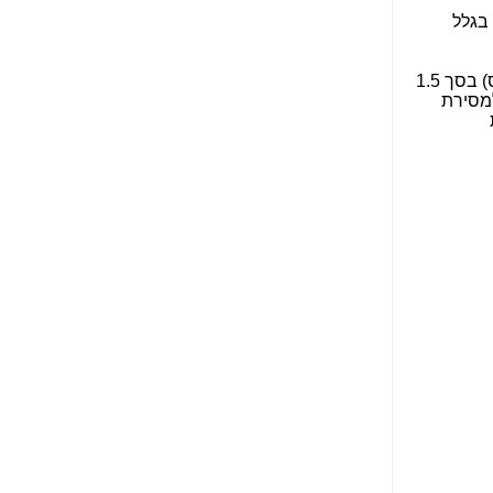
הפכו לפתע לטובת
הנאה שהיא מיסודות
בגלל
עבירת השוחד? -
כאן
שערוריית הקנס הענק
(קנס) בסך 1.5
על בזק וחשיפת
למסירת
"תעודת הביטוח" של
נתניהו בתיק 4000 -
כאן
ערוץ 20: "תיק תפור":
אבי וייס חושף את
מחדלי "תיק 4000" -
כאן
התבלבלתם: גיא פלד
הפך את כחלון, גבאי
ואילת לחשודים
המרכזיים בתיק 4000 -
כאן
פצצות בתיק 4000:
האם היו בכלל
התנגדויות למיזוג
בזק-יס? -
כאן