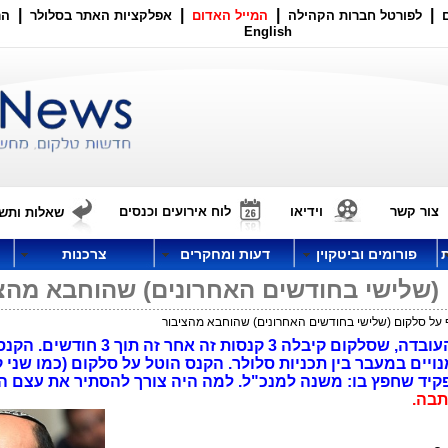
|
|
|
|
לפורטל חברות הקהילה
המייל האדום
אפלקציות האתר בסלולר
הר
English
צור קשר
וידיאו
לוח אירועים וכנסים
שאלות ותשו
פורומים וביטקוין
דעות ומחקרים
צרכנות
 (שלישי בחודשים האחרונים) שהוחבא מהצ
 על סלקום (שלישי בחודשים האחרונים) שהוחבא מהציבור
משרד התקשורת החביא מהציבור את העובדה, שסלקום קיבלה 3 קנסו
ית מנויים במעבר בין תכניות סלולר. הקנס הוטל על סלקום (כמו שני ק
פקיד שחפץ בו: משנה למנכ"ל. למה היה צורך להסתיר את עצם 
תבה.