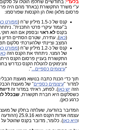
בלעדי
: בחודשיים שחלפו הוטלו על סלקום 2 קנסות בסכומים משמעותיים, קנסות
ע"י משרד התקשורת (באחד מהם היה פרס
פרסום מלא) ואלו הן הקנסות שפורסמו:
קנס של כ-1.5 מיליון ש"ח (
מפורט כא
ב"עמוד ‏עיקרי ‏פרטי ‏התכנית". נית
בקנס
לא ראוי
ובספק אם הוא חוקי.
(
כאן
), עתירה, שטרם הסתיים הדיון
המצב וציינתי שלהערכתי סלקום תפס
קנס של כ-1.2 מיליון ש"ח (
מפורט כא
‏של ‏המנוי. ניתחתי את הקנס הזה
כאן
התקשורת בעניין פרסום הקנס הייתה
והנימוקים להטלת הקנס כנדרש בחו
"
עיצומים כספיים...
".
תוך כדי הכנת כתבה בנושא מועצת הכבלים ו
למדור "
עיצומים כספיים
הזה
יש כאן
). לפתע, ראיתי במדור זה
דיווח
כשסלקום היא חברת תקשורת,
שבכלל לא 
כרגע כאן).
עצמה אודות הקנס הוא 25.9.16 (ההודעה
ו
היא כאן
). כלומר, מדובר בקנס שהוטל על