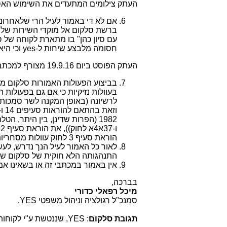
העתק צילומים המתעדים את השימוש ה
אם לא די באמור לעיל הרי שלאחרונ
ברשת סלקום אל מוקדי השירות של
עם סיון כהן" בו מתארת לקוחה של 
חסומה מלבצע שיחות ל-
yes
וכי הי
העתק הפוסט ביום 19.9.16 מצורף למכתב זה כנספח א'.
בביצוע הפעולות האמורות סלקום מפר
לרשיונה (באופן המקנה לשר סמכות ל
הוראת סעיף 3 לחוק עוולות מסחריות, תשנ"ט – 1999.
לאור כל האמור לעיל הנך נדרש, לע
התנהגותה הלא חוקית של סלקום שי
אין באמור במכתבי זה או בשאינו אמו
בברכה,
מיכל רפאלי כדורי
סמנכ"ל רגולציה וניהול משפטי YES.
תגובת סלקום
: YES, שננטשת ע"י לקוחותיה, לחוצה מהצלחת סלקוםtv".