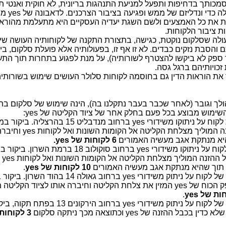
סמכותך בדחיפות ותפעל למניעת התנהגות בריונית, לא חוקית ואנטי 
 כדי ונדליזם של ממש ופגיעה בציבור הצרכנים. לדאבונה של
yes
מת
את כל האמצעים ולשם השגת יעדיה העסקיים היא מתעלמת מהוראות
ת ציבור הלקוחות.
ולה שסלקום נוקטת, כגישה, בתצורת התקנה של לקוחותיה העושה שי
הסבת נזקים כבדים. לא זו אף זו, בפעולותיה אלא פועלת סלקום, ביוד
ספק לא ביקשו להצטרף לשורותיה), על מנת לפגוע בתחרות תוך הת
זכויותיהם ברגל גסה.
את הוראות הדין גם בחוסמה לקוחות סלולר העושים שימוש בשורותיה
לך וגובר (לאחר שכבר בעבר נתקלנו בה), הינה שימוש של סלקום ב
השימוש מבוצע בכל פעם בחלק אחר של ציוד הקליטה של
yes
:
yes
ברחוב מנדבליט 15 בהרצליה. בי
ה המוליך מצלחת הקליטה אל הקומות השונות ואל לקוחות
yes
וחיברה
היא מנתקת אגב מעשיה האמורים
6 לקוחות של
yes
.
yes
ברחוב סוקולוב 18 ברמת השרון. ביקו
ל ההזנה המוליך מצלחת הקליטה אל הקומות השונות ואל לקוחות
yes
ו
 תוך שהיא מנתקת אגב מעשיה האמורים
10 לקוחות של
yes
.
yes
ברחוב גאולה 14 בהוד השרון. בי
ק הכוח של
yes
המזין את צלחת הקליטה וחיברה אותו לציוד הקליטה 
.
yes
yes
ברחוב הירקונים 13 בפתח תקו
שלא כדין בכבל ההזנה של
yes
וכתוצאה מכך ניתקה סלקום
3 לקוחות של