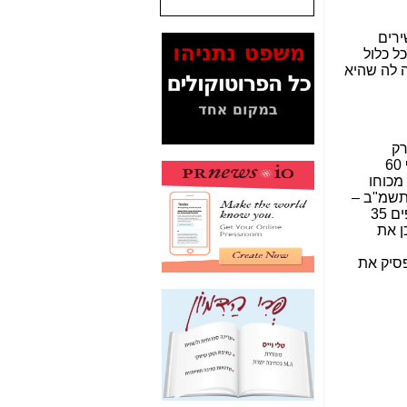
המסמכים בנושא בזק-
רים
Yes (תיק 4000)
הכל כלול
מוכיחים "תפירת תיק"
 לה שהיא
לאיש הלא נכון! -
כאן
עובדות ומסמכים
המוסתרים מהציבור:
האם ביבי כשר
רק
תקשורת עזר לקב'
בעוולות נזיקיות כי אם גם בפעולות המהוות עבירות פליליות. כך, מפרה סלקום, בין היתר, את הוראות סעיף 60
בזק? -
כאן
מכוחו
ג(ב) לחוק התקשורת , התשמ"ב –
מה מקור ה-Fake
1982 (הפרות שדינן, בין היתר, הטלת קנסות כקבוע בחוק כמו גם עיצומים כספיים (בהתאם להוראות סעיפים 35
News שהביא לתפירת
נים) וכן את
תיק לביבי והעלמת
החשודים הנכונים -
כאן
פסיק את
אחת הרגליים של "תיק
4000 התפור"
התמוטטה היום
בניצחון (כפול) של בזק
-
כאן
איך כתבות מפנקות