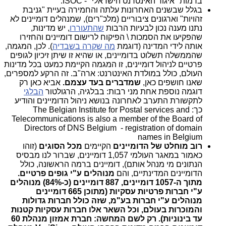
בדמות "איגוד האינטרנט הישראלי" - ISOC.
בגלל שבשנים האחרונות עלתה והחמירה בעיית "גניבת
זהויות" וארגונים ציבוריים (מלכ"רים), שמנהלים דומיינים לא
נתנו מענה נכון לבעיות הרבות
שהתעוררו
, יש מדינות,
שהפקיעו את הסמכות \ הפיקוח לרישום דומיינים והחזירו
אותה לידי המדינה (דוגמת
מה שקרה בשבדיה
). לכן, המגמה,
שהממשלה תשלוט בדומיינים, או שהיא זו שיתן זיכיון לגופים
פרטיים לניהול דומיינים, זו המגמה הקיימת כמעט בכל מדינות
העולם, כולל במולדת האינטרנט: ארה"ב. זה הרקע למספרים,
שאנו חושפים כאן,
שמדברים בעד עצמם.
אביא כאן רק
דוגמה נוספת אחת מני רבות: בבלגיה, הרגולטור
הבלגי
לתקשורת התערב לאחרונה בנושא ניהול הדומיינים והודיע
כך: The Belgian Institute for Postal services and
Telecommunications is also a member of the Board of
Directors of DNS Belgium - registration of domain
names in Belgium
רוב מוחלט של הדומיינים
הקיימים
מכל הסוגים
(זוהו
כאמור במאגר העולמי 1,057 דומיינים, שברור לנו מבסיס
הנתונים מי מנהל אותם), דומיינים ברמה הראשונה,
כולל
הדומיינים המדינתיים
, והם
מנוהלים ע"י גופים פרטיים.
מתוך ה-1057 דומיינים, 887 דומיינים (כ-84%) מנוהלים
ע"י חברות פרטיות עסקיות (מתוכן 665 דומיינים
מנוהלים ע"
י חברות בע"
מ, שזה כולל חברות גדולות
והמוכרות בעולם, וכל השאר אלו חברות עסקיות קטנות
עד בינוניות). רק לשם המחשה: חברת אמזון מנהלת 60