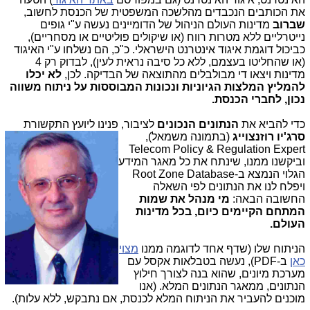
את הכותבים הנכבדים מהלשכה המשפטית של הכנסת לחשוב,
שברוב
מדינות העולם הניהול של הדומיינים נעשה ע"י גופים
נייטרליים ללא מטרות רווח (או שיקולים פוליטיים או מסחריים),
כביכול דוגמת איגוד אינטרנט הישראלי. כ"כ, הם נשלחו ע"י האיגוד
(או שהחליטו בעצמם, ללא כל סיבה נראית לעין), לבדוק רק 4
מדינות ויצאו די מבולבלים מהתוצאה של הבדיקה. לכן,
לא יכלו
להמליץ המלצות הגיוניות ונכונות המבוססות על ניתוח משווה
נכון, לחברי הכנסת.
כדי להביא את
הנתונים הנכונים
לציבור, פנינו
ליועץ התקשורת
סרג'יו רוזנצוייג
(בתמונה משמאל),
Telecom Policy & Regulation Expert
וביקשנו ממנו, שינתח את כל מאגר המידע
הגלוי הנמצא ב-Root Zone Database
ויפלח לנו את הנתונים לפי השאלה
החשובה הבאה:
מי מנהל את שמות
המתחם הקיימים כיום, בכל מדינות
העולם.
הניתוח שלו (שדף אחד לדוגמה ממנו
מצוי
כאן
ב-PDF), נעשה בטבלאות אקסל עם
מערכת מיונים, שהוא בנה לצורך חילוץ
הנתונים, ממאגר הנתונים המלא. (אנו
מוכנים להעביר את הניתוח המלא לכנסת, אם נתבקש, ללא עלות).