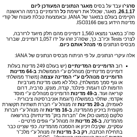
סרגי'ו
עבד על בסיס
מאגר הנתונים המעודכן ליום
26.1.17
, מאגר, שכולל את רשימת
כל
הדומיניים ברמה הראשונה
הקיימים בעולם במאגר של IANA, ובאמצעות טבלת פענוח של קודי
מדינות הידוע בשם ISO3166.
סה"כ במאגר נמצאו 1,560 דומיינים מהם חלק מיועד לרזרבה,
לצרכי Tests וכיו"ב. כך, שסה"כ זוהו על ידו 1,057 דומיינים, שברור
מבסיס הנתונים
מי מנהל אותם כיום
.
אלה עיקרי הנתונים, על פי הניתוח מבסיס הנתונים של IANA:
רוב
הדומיינים המדינתיים
(יש בעולם 249 מדינות בעלות
דומיינים מדינתיים) מנוהלים ע"י הממשלות:
ב-64 מדינות
הדומיינים מנוהלים ע"י המדינה עצמה
(משרד ממשלתי
או גוף סמך ממשלתי), כולל לא מעט מדינות מערביות
הדומות לנו דוגמת: פינלנד, קנדה, מונקו, סרביה, דרום
קוריאה ועוד.
ב-49 מדינות
הדומיינים מנוהלים ע"י מוסד
אקדמי, שתלוי בממשלה (דוגמת אוניברסיטה ציבורית -
לאומית),
ב-20 מדינות
זה מנוהל ע"י חברת תשתיות תקשורת
מקומית בזיכיון מהמדינה,
ב-16 מדינות
זה מנוהל ע"י חברות
טלקום (כמעט כולן אלו "חברות בזק" מדינתיות) בהרשאה
מהמדינה,
ב-26 מדינות
זה מנוהל ע"י גופים פרטיים -
עסקיים, שקיבלו זיכיון או הסמכה מהמדינה. כפי שציינו כבר
בתחילת הכתבה,
רק ב-3 מדינות
זה מנוהל ע"י מלכ"ר