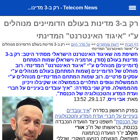
Telecom News - רק ב-3 מדינו...
רק ב-3 מדינות בעולם הדומיינים מנוהלים
ע"י "איגוד האינטרנט" המדינתי
דף הבית
>>
דעות ומחקרים
>>
על סדר היום
>> רק ב-3 מדינות בעולם הדומיינים מנוהלים
ע"י "איגוד האינטרנט" המדינתי
חשיפת מה שאיגוד האינטרנט הישראלי מסתיר היטב: רק ב-3
מדינות בעולם (סודן, ארמניה וישראל) שמות המתחם
(דומיינים) מנוהלים ע"י "איגוד האינטרנט" המדינתי. רוב
מוחלט של הדומיינים (שמות המתחם) בעולם מנוהלים ע"י
עסקים פרטיים. רוב שמות המתחם המדינתיים מנוהלים ע"י
הממשלות וגופים התלויים בממשלה או שקיבלו זיכיון
מהממשלה. פרק שני בסדרה: "איך עובדים בעיניים על חברי
ועדת המדע והטכנולוגיה של הכנסת".
מאת:
אבי וייס
, 29.1.17, 13:52
בפרק הראשון בסדרה "
איך עובדים
בעיניים על חברי ועדת המדע והטכנולוגיה
של הכנסת
" חשפנו כיצד הוועדה הנכבדה
בכנסת, בראשותו של ח"כ
אורי
מקלב
יו"ר הוועדה (בתמונה
משמאל), הוטעתה בטיעון השקרי, שכללי