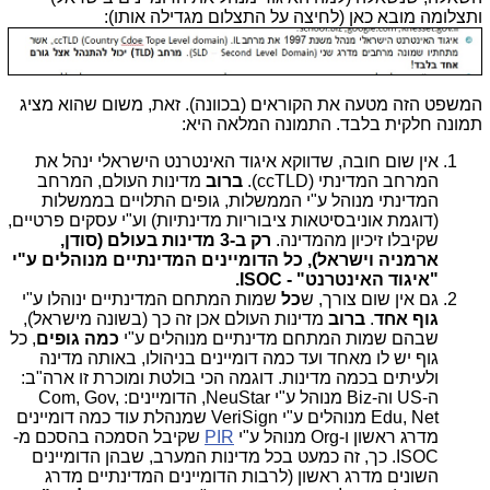
ותצלומה מובא כאן (לחיצה על התצלום מגדילה אותו):
המשפט הזה מטעה את הקוראים (בכוונה). זאת, משום שהוא מציג
תמונה חלקית בלבד. התמונה המלאה היא:
אין שום חובה, שדווקא איגוד האינטרנט הישראלי ינהל את
המרחב המדינתי (ccTLD).
ברוב
מדינות העולם, המרחב
המדינתי מנוהל ע"י הממשלות, גופים התלויים בממשלות
(דוגמת אוניבסיטאות ציבוריות מדינתיות) וע"י עסקים פרטיים,
שקיבלו זיכיון מהמדינה.
רק ב-3 מדינות בעולם (סודן,
ארמניה וישראל), כל הדומיינים המדינתיים מנוהלים ע"י
"איגוד האינטרנט" - ISOC.
גם אין שום צורך, ש
כל
שמות המתחם המדינתיים ינוהלו ע"י
גוף אחד
.
ברוב
מדינות העולם אכן זה כך (בשונה מישראל),
שבהם שמות המתחם מדינתיים מנוהלים ע"י
כמה גופים
, כל
גוף יש לו מאחד ועד כמה דומיינים בניהולו, באותה מדינה
ולעיתים בכמה מדינות. דוגמה הכי בולטת ומוכרת זו ארה"ב:
ה-US וה-Biz מנוהל ע"י NeuStar, הדומיינים: Com, Gov,
Edu, Net מנוהלים ע"י VeriSign שמנהלת עוד כמה דומיינים
מדרג ראשון ו-Org מנוהל ע"י
PIR
שקיבל הסמכה בהסכם מ-
ISOC. כך, זה כמעט בכל מדינות המערב, שבהן הדומיינים
השונים מדרג ראשון (לרבות הדומיינים המדינתיים מדרג