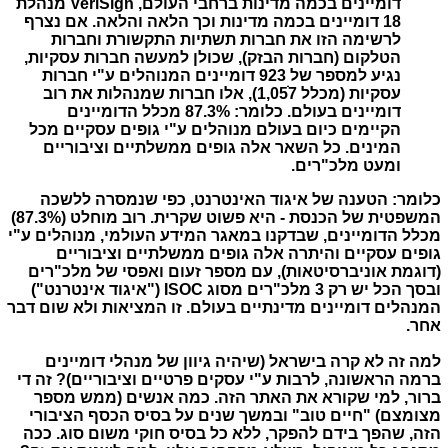
דומיינים בכמה מדינות ברחבי העולם, VeriSign מנהלת
18 דומיינים בכמה מדינות וכך הלאה והלאה. אם נצרף
לרשימה הזו את חברות תשתיות התקשורת וחברות
הטלקום (חברות הבזק), שכולן למעשה חברות עסקיות,
נגיע למספר של 923 דומיינים המנוהלים ע"י חברות
עסקיות (מכלל 1,057ׁׂׂׂ), אלו חברות שמנהלות את רוב
דומיינים בעולם. כלומר: 87.3% מכלל הדומיינים
הקיימים כיום בעולם מנוהלים ע"י גופים עסקיים מכל
המינים. כל השאר אלה גופים ממשלתיים וציבוריים
ומעט מלכ"רים.
​כלומר: הטענה של איגוד האינטרנט, כפי שנמסרה ללשכה
המשפטית של הכנסת - היא פשוט שקרית. רוב מוחלט (87.3%)
מכלל הדומיינים, שבדקנו במאגר המידע העולמי, מנוהלים ע"י
גופים עסקיים והיתרה אלה גופים ממשלתיים וציבוריים
(דוגמת אוניברסיטאות), עם מספר זעום ואפסי של מלכ"רים
ובסך הכל יש רק 3 מלכ"רים מסוג ISOC ("איגוד אינטרנט")
המנהלים דומיינים מדינתיים בעולם. זו המציאות ולא שום דבר
אחר.
למה זה לא קרה בישראל (שיהיה גיוון של מנהלי דומיינים
ברמה הראשונה, לרבות ע"י עסקים פרטיים וציבוריים)? זה די
ברור, למי שקורא את האתר הזה. כמה אנשים (ממש מספר
מצומצם) "חיים טוב" ובמשך שנים על בסיס הכסף הציבורי
הזה, שהפך בידם להפקר, ללא כל בסיס חוקי משום סוג. ככה