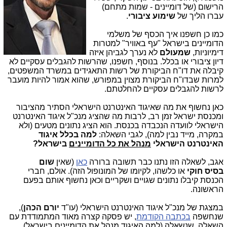
הרישום (של דומיינים - שמות מתחם)
עברו הליך של
שימוע ציבורי
.
כמו כן חשפנו איך הכסף של משלמי
הדומיינים בישראל "עף באוויר" למטרות
דימיוניות,
שמעולם
לא נערך לגביהן איזה
דיון ציבורי או בכלל. בנוסף, חשפנו, שהרשות להגבלים עסקיים לא
קיבלה את דו"ח הביקורת של רשות התאגידים במשרד המשפטים,
למרות שבדו"ח הביקורת מצוין במפורש, שהוא אמור להיות מועבר
לרשות להגבלים עסקיים להחלטתם.
כאן נחשוף את מה שאיגוד האינטרנט הישראלי הסתיר מהציבור
ומכנסת ישראל זמן רב, לרבות מה שהציג מנכ"ל איגוד האינטרנט
הישראלי לוועדה הנכבדה בכנסת. הוא הציג נתונים מטעים (ולא
במקרה, מייד נבין למה), לגבי השאלה:
למה בכלל איגוד
האינטרנט הישראלי
מנהל את כל הדומיינים
בישראל?
אגב, לשאלה הזו נתנו כבר תשובה ברורה
כאן
(שאין
שום
בסיס
חוקי
או כלשהו, לקיומו של המונופול הזה). אולם, חברי
הכנסת קיבלו נתונים שגויים ושקריים וכאן נחשוף אותם בפעם
הראשונה.
במצגת של מנכ"ל איגוד האינטרנט הישראלי (עו"ד
יורם הכהן
),
שנחשפה
בכתבה הקודמת
, יש פסקה קצרה מאוד המתמודדת עם
השאלה, שנשאלה (למה האיגוד מנהל את הדומיינים בישראל)