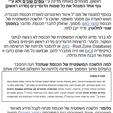
ראשון), מנוהלים באותה מדינה ע"י
גופים שונים
ולא ע"י
גוף אחד המנהל את כל שמות הדומיינים (מדרג ראשון)
.
בנוסף למצגת של מנכ"ל איגוד האינטרנט לוועדת הכנסת הנכבדה,
הוגש לוועדה גם מסמך משפטי, שהוכן ע"י הלשכה המשפטית של
הכנסת (
מצוי כאן
), מסמך, שחולק לחברי הכנסת. מדובר
במסמך
שגוי לחלוטין
, מייד יובן למה.
לא ברור מדוע הלשכה המשפטית של הכנסת לא ניגשה לנתוני
המקור, כלומר: לרשימת הדומיינים מדרג ראשון הקיימים בעולם
(Root Zone Database -
כאן
), או להסבר ולניתוח של הרשימה הזו
בוויקיפדיה (
כאן
) ואז היה מתברר להם, שכמעט כל מה שהם כתבו זו
טעות ואי הבנה אחת גדולה.
למה הלשכה המשפטית של הכנסת שגתה?
הנה ההסבר
בתצלום מתוך המסמך שהפיצה (לחיצה על התצלום מגדילה אותו):
כלומר
: הלשכה משפטית של הכנסת פנתה לקבל מידע מאיגוד
האינטרנט, איגוד האינטרנט (גם במפורסם
באתר האיגוד
) הטעה