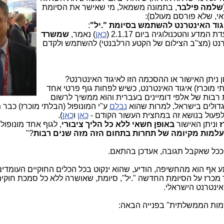
שלמה פילבר
, בתמונה משמאל, מי שאישר את הסיומת
אי, שלא פורסם מעולם):
יגוד האינטרנט להשתמש בסיומת ".יל
"
:
מדע והטכנולוגיה ביום 2.1.17 (
כאן
) נאמר,
שמשרד
רנט (מצ"ב הצילום של הקטע הרלבנטי) להשתמש ולקדם
ון ניתן האישור או ההסכמה הזו לאיגוד האינטרנט?
י מוכרז) איגוד האינטרנט, כשיש לפחות גוף פרטי אחד
רבות של אלפי דומיינים בעברית והוא ממשיך לרשום
דולים בישראל, למרות שהוא
נבלם
 לפעול בנושא זה במחצית העשור הקודם -
כאן
ו
כאן
).
ז
וניתן האישור
באופן חשאי ללא כל הליך ציבורי
, לגוף אחד מונופול
עלמות מקיומה של תחרות בתחום הזה מזה שנים רבות
?"
 ככל שאקבל תגובה, אעדכן בהתאם.
DomainTheNe, שהופתע אף הוא מהחשיפה, הודיע, שהוא ינקוט בכל הכלים החוקיים העומ
 מכרז על הסיומת החדשה ".יל", סיומת, שאושרה ללא כל סמכת חוקית
אינטרנט הישראלי.
מות הממשלתית" בפנייה הבאה: