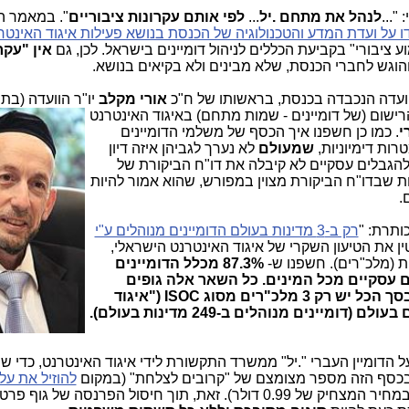
"...
לנהל את מתחם .יל
...
לפי אותם
עקרונות ציבוריים
". במאמר ה
ו על ועדת המדע והטכנולוגיה של הכנסת בנושא פעילות איגוד האינטר
 ציבורי" בקביעת הכללים לניהול דומיינים בישראל. לכן, גם
אין "עקר
והוגש לחברי הכנסת, שלא מבינים ולא בקיאים בנושא.
וועדה הנכבדה בכנסת, בראשותו של ח"כ
אורי מקלב
יו"ר הווע
דה (בתמ
ישום (של דומיינים - שמות מתחם) באיגוד האינטרנט
י
. כמו כן חשפנו איך הכסף של משלמי הדומיינים
שמעולם
לא נערך לגביהן איזה דיון
 להגבלים עסקיים לא קיבלה את דו"ח הביקורת של
שבדו"ח הביקורת מצוין במפורש, שהוא אמור להיות
.
תרת: "
רק ב-3 מדינות בעולם הדומיינים מנוהלים ע"י
ין את הטיעון השקרי של איגוד האינטרנט הישראלי,
ת (מלכ"רים). חשפנו ש-
87.3% מכלל הדומיינים
ים עסקיים מכל המינים. כל השאר אלה גופים
בסך הכל יש רק 3 מלכ"רים מסוג ISOC ("איגוד
אינטרנט") המנהלים דומיינים מדינתיים בעולם (דומיינים מנוהלים ב-249 מדינות בעולם).
הדומיין העברי ".יל" ממשרד התקשורת לידי איגוד האינטרנט, כדי שי
 בכסף הזה מספר מצומצם של "קרובים לצלחת" (במקום
להוזיל את על
. בעולם ניתן לרכוש דומיין .com במחיר המצחיק של 0.99 דולר). זאת, תוך חיסול הפרנסה של