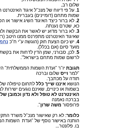
שלום רב,
1
. על פי דיווח של מנכ"ל איגוד האינטרנט
שמות מתחם (דומיינים) בעברית.
2
. לא ברור כיצד האיגוד השיג אישור או
כא, שטרם נענתה.
3
. לא ברור מדוע יש לאשר את הבקשה ולא 
שאיגוד האינטרנט מתפרנס ממנו היטב (
4
. יש כיום הצעת חוק (הוגשה ע"י ח"כ
נחמן
מועד סיום (אם בכלל).
5
. לכן, סבורני, שמן הדין לדחות את בקש
לרשום שמות מתחם בישראל".
תגובת
יו"ר "ועדת השמות הממשלתית" הי
"למר
וייס
שלום וברכה
תודה על מכתבך.
הנושא
איננו שייך כלל
לתחום טיפולה של 
בשמות או כינויים, שאינם נוגעים ישירות ל
האינטרנט
לא טופל ולא נדון וכמובן של
בברכה נאמנה
פרופסור
משה שרון
".
כלומר
: לא רק שאישור מנכ"ל משרד התקש
הותנה באישור נוסף של "ועדת השמות המ
בו. פלונטר...