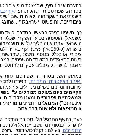
בהערת אגב נוסיף, שבמצגת מופיע הביטוי: 
בסדרה, שפורסם תחת הכותרת: "
איך עבד
חשפתי את השקר הזה:
לא היה
שום "שימוע
ציבוריים"
. זה פשוט "ישראבלוף", שהוצג 
כך, חשפנו בפרק הראשון בסדרה, כיצד ה
משמאל), הוטעתה בטיעון השקרי, שכללי הר
הישראלי עברו איזה הליך של
שימוע ציבור
בישראל (כ-250 אלף איש) "עף באוויר" למטרות דימיוניות,
ציבורי, או בכלל. בנוסף, חשפנו, שהרשות
רשות התאגידים במשרד המשפטים, למרות 
מועבר לרשות להגבלים עסקיים להחלטתם
במאמר השני בסדרה זו, שפורסם תחת הכו
"איגוד האינטרנט" המדינתי
" הפרכנו לחלוט
שרוב הדומיינים בעולם מנוהלים ע"י עמותו
הקיימים כיום בעולם מנוהלים ע"י גופ
ממשלתיים וציבוריים ומעט מלכ"רים.
זו המציאות ולא שום דבר אחר.
כעת, נחשף התרגיל של "מסירת החזקה" על 
להגדיל הכנסותיו מתושבי ישראל ולפרנס
הדומיינים