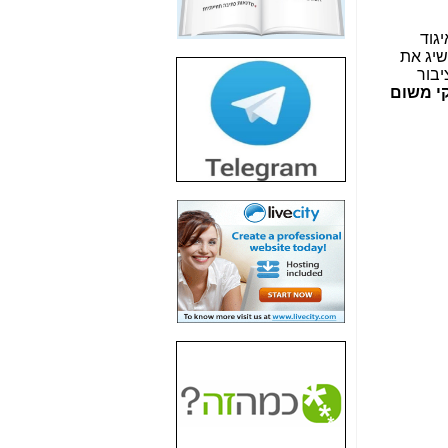
חשיפת חשד לשחיתות
הדומה לזו של "תיק
גוד
4000" אך בתחום
שיג את
הסלולר -
כאן
יבור
קי משום
חשיפת מה שלא
רוצים שתדעו בעניין
פריסת אנלימיטד
(בניחוח בלתי נסבל) -
כאן
חשיפה: איוב קרא
אישר לקבוצת סלקום
בדיוק מה שביבי אישר
ל-Yes ולבזק -
כאן
האם השר איוב קרא
היה צריך בכלל לחתום
על האישור, שנתן
לקבוצת סלקום? -
כאן
האם ביבי וקרא קבלו
בכלל תמורה עבור
ההטבות הרגולטוריות
שנתנו לסלקום? -
כאן