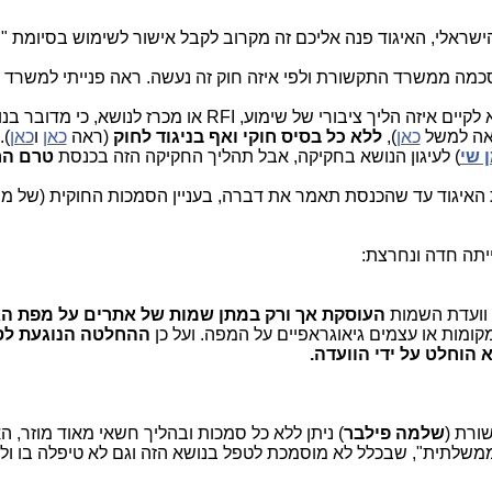
 הישראלי, האיגוד פנה אליכם זה מקרוב לקבל אישור לשימוש בסיומת "י
 הסכמה ממשרד התקשורת ולפי איזה חוק זה נעשה. ראה פנייתי למשרד
לקיים איזה הליך ציבורי של שימוע,
RFI
או מכרז לנושא, כי מדובר בנ
ראה למשל
כאן
),
ללא כל בסיס חוקי ואף בניגוד לחוק
(ראה
כאן
ו
כאן
).
 שי
) לעיגון הנושא בחקיקה, אבל תהליך החקיקה הזה בכנסת
טרם הח
ת האיגוד עד שהכנסת תאמר את דברה, בעניין הסמכות החוקית (של מי 
יתה חדה ונחרצת:
וועדת השמות
העוסקת אך ורק במתן שמות של אתרים על מפת ה
מקומות או עצמים גיאוגראפיים על המפה. ועל כן
ההחלטה הנוגעת לס
א הוחלט על ידי הוועדה.
ורת (
שלמה פילבר
) ניתן ללא כל סמכות ובהליך חשאי מאוד מוזר, ה
משלתית", שבכלל לא מוסמכת לטפל בנושא הזה וגם לא טיפלה בו ול