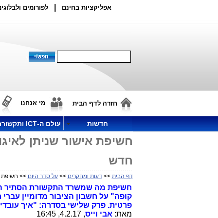
|
אפליקציות בחינם
לפורומים ולבלוגים
מי אנחנו
חזרה לדף הבית
חדשות
עולם ה-ICT ותקשורת
חשיפת אישור שניתן לאיגו
חדש
דף הבית
>>
דעות ומחקרים
>>
על סדר היום
>> חשיפת אי
חשיפת מה שמשרד התקשורת הסתיר היטב
קופה" על חשבון הציבור מדומיין עברי 
פרטית.
פרק שלישי בסדרה: "איך עובדי
מאת:
אבי וייס
, 4.2.17, 16:45