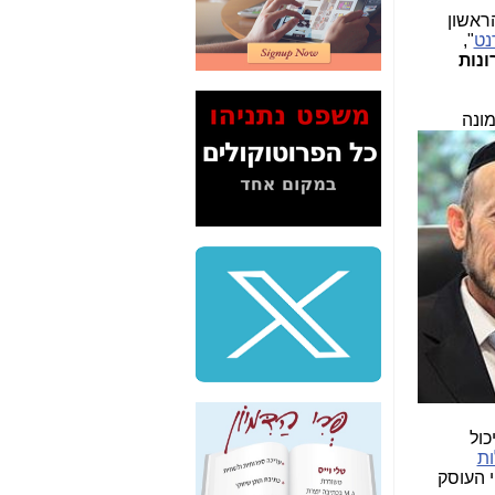
2" על תעלולי השר
ראשון
משה כחלון -
כאן
נט
",
ונות
המשך חשיפת הבלוף
ששמו "מהפיכת
הסלולר" ואיך מסרסים
ונה
את הנתונים לציבור -
כאן
סיכום ביקור בסיליקון
ואלי - למה 3 הגדולות
משקיעות ומפתחות
באותם תחומים -
כאן
שלמה פילבר (עד
לאחרונה מנכ"ל משרד
התקשורת) - עד
מדינה? הצחקתם
אותי! -
כאן
"יש אפליה בחקירה"?
חשיפה: למה השר
כול
משה כחלון לא נחקר
ות
עד היום? -
כאן
 גוף פרטי העוסק