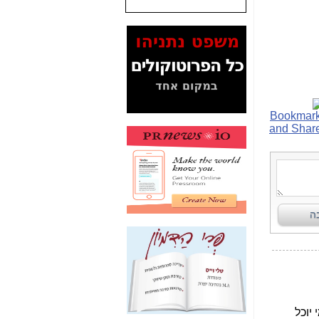
המסמכים בנושא בזק-
Yes (תיק 4000)
מוכיחים "תפירת תיק"
לאיש הלא נכון! -
כאן
עובדות ומסמכים
המוסתרים מהציבור:
האם ביבי כשר
תקשורת עזר לקב'
בזק? -
כאן
מה מקור ה-Fake
News שהביא לתפירת
תיק לביבי והעלמת
החשודים הנכונים -
כאן
אחת הרגליים של "תיק
4000 התפור"
התמוטטה היום
בניצחון (כפול) של בזק
-
כאן
איך כתבות מפנקות
הפכו לפתע לטובת