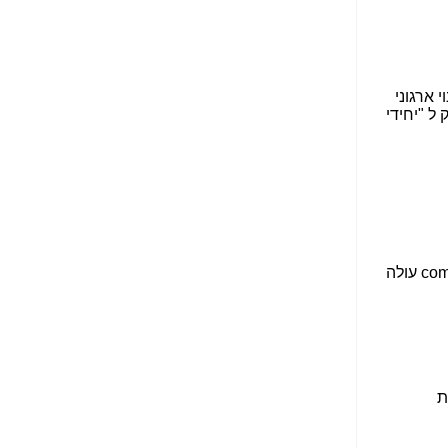
הנאה שהיא מיסודות
עבירת השוחד? -
כאן
שערוריית הקנס הענק
על בזק וחשיפת
"תעודת הביטוח" של
נתניהו בתיק 4000 -
כאן
ערוץ 20: "תיק תפור":
אבי וייס חושף את
מחדלי "תיק 4000" -
כאן
התבלבלתם: גיא פלד
הפך את כחלון, גבאי
ואילת לחשודים
המרכזיים בתיק 4000 -
כאן
פצצות בתיק 4000:
האם היו בכלל
התנגדויות למיזוג
בזק-יס? -
כאן