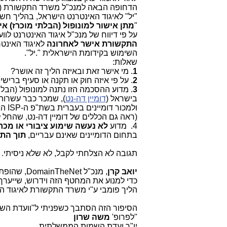
הדחופה הבאה למנכ"ל משרד התקשורת (
"יל" לאיגוד האינטרנט הישראל, בהליך חש
"
מתן אישור למונופול (הבלתי מוכרז) א
על פי דיווח של מנכ"ל איגוד האינטרנט לוועדת ה
התקשורת אישר לאחרונה
לאיגוד האינט
השימוש בקידומת הישראלית ".יל".
שאלות:
1
. מי אישר זאת ובאיזה הליך זה אושר?
2
. על פי איזה חוק או תקנה או סעיף ברישי
3
. מדוע ההסכמה הזו נתנה למונופול (הבלת
בישראל (
דומיין דה-נט
), שמכר כבר עשרות 
ולמכור דומיינים בעברית בשת"פ ה-
ISP
הג
(ראה גם הכללים של דומיין דה-נט, שהחל
4. מדוע
לא נעשה
שימוע ציבורי או מכר
בתחום הדומיינים שאינם עבריים,
תוך הת
תגובה לא הצלחתי לקבל, לא שלא ניסיתי.
יואב קרן
, מנכ"ל t
כדי למנוע את המחטף הזה וידרוש, שייערך
הליך פומבי ע"י משרד התקשורת לאיגוד ה
הסיפור הזה הסתבך כשפניתי ל"וועדת הש
"לפרופ'
משה שרון
יו"ר ועדת השמות הממשלתית,