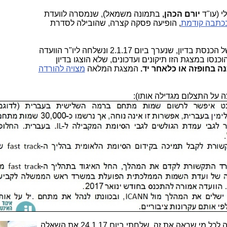
י (עו"ד
יורם הכהן,
בתמונה משמאל), שנמסרה לוועדת
כתבה קודמת
, הופיעה פסקה קצרה, שהובילה לסדרת
המצגת הזו הוצגה בחלקה לוועדת המדע של הכנסת בדיון, שנערך ביום 2.1.17 ונשלחה ליו"ר הוועדה
כנסו במצגת הזו תיקונים ועדכונים, שלא הוצגו בדיון
נה בחופזה או כלאחר יד.
המצגת המלאה
מצויה להורדה
 על התצלום מגדילה אותו):
 לכ
ל מי שראה את זה, שלחתי ביום 24.1.17 את השאלה