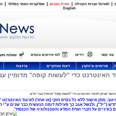
|
|
|
|
לפורטל חברות הקהילה
המייל האדום
אפלקציות האתר בסלולר
הר
English
צור קשר
וידיאו
לוח אירועים וכנסים
שאלות ותשו
פורומים וביטקוין
דעות ומחקרים
צרכנות
ד האינטרנט כדי "לעשות קופה" מדומיין עב
שור שניתן לאיגוד האינטרנט כדי "לעשות קופה" מדומיין עברי חדש
: מתן אישור ללא כל בסיס חוקי (או אחר) לאיגוד האינטרנט 
חדש ("יל"), ולנשל אגב כך פעילות דומה הנעשית כבר שנים ע"י 
ם בעיניים על חברי ועדת המדע והטכנולוגיה של הכנסת".