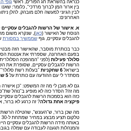
כנראה בהשראת חג הפורים, ראשי
גופי ה
בין ארור המן לברוך מרדכי", כלומר: שאנו אי
לבין הגיוני למעשה חלם מובהק. להלן נית
האחרונים:
א. אישור של הרשות להגבלים עסקיים ל
הנוסח של האישור (
כאן
), שנקרא משום מה
להגבלים עסקיים, גוף
שממשיך במסורת
ש
כבר בכותרת מוסבר, שהאישור הזה מבטיח
בפעם האחרונה, שספרתי את אנטנות הסל
סלולר פעילות
(לפני "המהפכה הסלולרית" 
הרשות להגבלים עסקיים, שסופרת את השת
בישראל
6 שחקניות
"בעלות רשת סלולר": פ
מסתדר לי עם ההודעה עם כותרת על
5 שחקניות בעלות רשת.
גם לא מובן לי מה זה המשפט: "כן אישרה
מה זה? הסדר כזה לא מופיע ב"נוהל שת"פ 
כזה הוא בסמכות הרשות להגבלים עסקיים.
פיקציה אחת גדולה
? זה כרגע לא ברור,
מה שכן ברור, ש"העונש", שהטילה הרשות 
ט
באותה מידה הרשות להגבלים עסקיים הייתה
והמנהלות תגענה לעבודה עם שמלה בגובה 