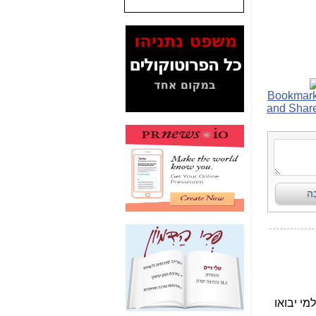
המסמכים בנושא בזק-
Yes (תיק 4000)
מוכיחים "תפירת תיק"
לאיש הלא נכון! -
כאן
עובדות ומסמכים
המוסתרים מהציבור:
האם ביבי כשר
תקשורת עזר לקב'
בזק? -
כאן
מה מקור ה-Fake
News שהביא לתפירת
תיק לביבי והעלמת
החשודים הנכונים -
כאן
אחת הרגליים של "תיק
4000 התפור"
התמוטטה היום
בניצחון (כפול) של בזק
-
כאן
איך כתבות מפנקות
הפכו לפתע לטובת