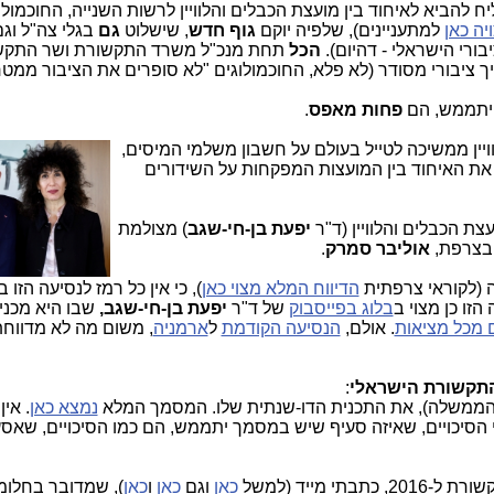
יה כאן
למתעניינים), שלפיה יוקם
גוף חדש
, שישלוט
גם
בגלי צה"ל וג
בורי הישראלי - דהיום).
הכל
תחת מנכ"ל משרד התקשורת ושר התקשו
ך ציבורי מסודר (לא פלא, החוכמולוגים "לא סופרים את הציבור ממטר
א יתממש, הם
פחות מאפס
.
ויין ממשיכה לטייל בעולם על חשבון משלמי המיסים,
 את האיחוד בין המועצות המפקחות על השידורים
ת הכבלים והלוויין (ד"ר
יפעת בן-חי-שגב
) מצולמת
ם בצרפת,
אוליבר סמרק
.
 (לקוראי צרפתית
הדיווח המלא מצוי כאן
), כי אין כל רמז לנסיעה הזו 
זו כן מצוי ב
בלוג בפייסבוק
של ד"ר
יפעת בן-חי-שגב,
שבו היא מכני
 מכל מציאות
. אולם,
הנסיעה הקודמת
ל
ארמניה
, משום מה לא מדווח
:
ממשלה), את התכנית הדו-שנתית שלו. המסמך המלא
נמצא כאן
. אין
הסיכויים, שאיזה סעיף שיש במסמך יתממש, הם כמו הסיכויים, שאס
 מייד (למשל
כאן
וגם
כאן
ו
כאן
), שמדובר בחלומ