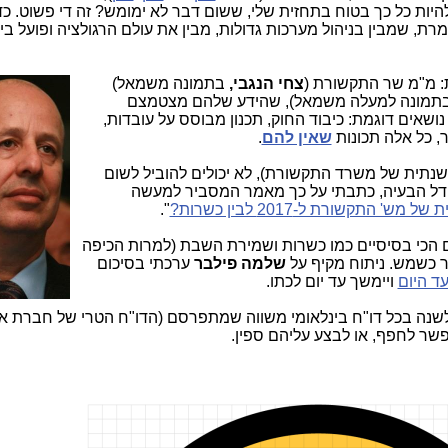
להיות כל כך בטוח בתחזית שלי, ששום דבר לא ימומש? זה די פשוט. כ
רת, שמבין בניהול מערכות גדולות, מבין את עולם הרגולציה ופועל בי
: מ"מ שר התק
שורת (
צחי הנגבי,
בתמונה משמאל)
בתמונה למעלה משמאל), שהידע שלהם מצטמצם
ושאים דוגמת: כיבוד החוק, תכנון מבוסס על עובדות,
, כל אלה תכונות
שאין להם
.
שנתית של משרד התקשורת), לא יכולים להוביל לשום
 גודל הבעיה, כתבתי על כך מאמר המסביר למעשה
התקשורת ל-2017 לבין כשרות?
".
ם הכי בסיסיים כמו כשרות ושמירת השבת (למרות הכיפה
 כשמש. ניתוח מקיף על
שלמה פילבר
ערכתי בסיכום
ד היום
ויימשך עד יום לכתו.
שנה בכל דו"ח בינלאומי משווה שמתפרסם (הדו"ח הטרי של חברת א
אפשר לחפף, או לבצע עליהם ספין.