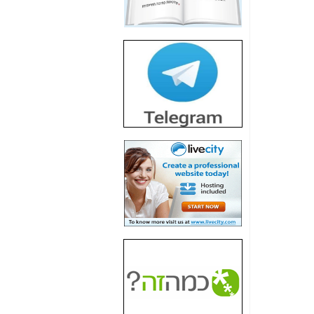
חשיפת חשד לשחיתות
הדומה לזו של "תיק
4000" אך בתחום
הסלולר -
כאן
חשיפת מה שלא
רוצים שתדעו בעניין
פריסת אנלימיטד
(בניחוח בלתי נסבל) -
כאן
חשיפה: איוב קרא
אישר לקבוצת סלקום
בדיוק מה שביבי אישר
ל-Yes ולבזק -
כאן
האם השר איוב קרא
היה צריך בכלל לחתום
על האישור, שנתן
לקבוצת סלקום? -
כאן
האם ביבי וקרא קבלו
בכלל תמורה עבור
ההטבות הרגולטוריות
שנתנו לסלקום? -
כאן