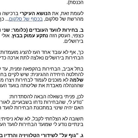
הכנסת).
לעומת זאת, את
הנושא העיקרי
ברכישה הז
מהרשת של סלקום,
בכסף של סלקום
... 
ב. בחירות לוועד העובדים (כלומר: שני
כצפוי, העסק הזה
נתקע עמוק בבוץ
. אולי
בירושלים.
כך, אף לא עובד אחד העז להציג מועמדות 
הבחירות בירושלים נאלצה לתת ארכה כדי ל
בתל אביב, הבחירות בהקפאה זמנית, עד
להחלטה היחידה ההגיונית: שיש לקיים בחי
שלמה
שההנהלה מאבדת את שליטתה בוועד העובד
לכן, פניתי בשאלה הבאה להסתדרות:
"נודע לי, שהבחירות נדחו בשבועיים, לא
האם יהיה שינוי במתכונת הבחירות לוועד 
תשובה לא הצלחתי לקבל, לא שלא ניסיתי
בינתיים נודע לי שמועד הבחירות לוועד העובדים ב
ג. "גוף על" לשידורי הטלוויזיה והרדיו