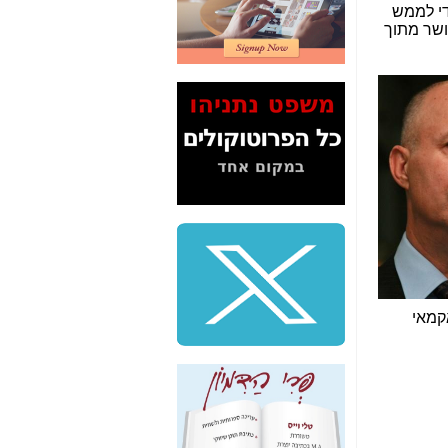
2" על תעלולי השר
די לממש
משה כחלון -
כאן
ושר מתוך
המשך חשיפת הבלוף
ששמו "מהפיכת
הסלולר" ואיך מסרסים
את הנתונים לציבור -
כאן
סיכום ביקור בסיליקון
ואלי - למה 3 הגדולות
משקיעות ומפתחות
באותם תחומים -
כאן
שלמה פילבר (עד
לאחרונה מנכ"ל משרד
התקשורת) - עד
מדינה? הצחקתם
קמאי
אותי! -
כאן
"יש אפליה בחקירה"?
חשיפה: למה השר
משה כחלון לא נחקר
עד היום? -
כאן