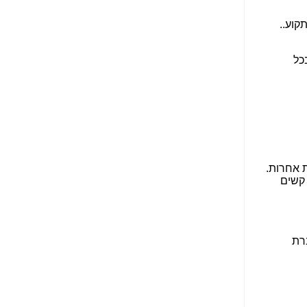
הנאה שהיא מיסודות
עבירת השוחד? -
כאן
שערוריית הקנס הענק
על בזק וחשיפת
"תעודת הביטוח" של
נתניהו בתיק 4000 -
כאן
ערוץ 20: "תיק תפור":
אבי וייס חושף את
מחדלי "תיק 4000" -
כאן
התבלבלתם: גיא פלד
הפך את כחלון, גבאי
ואילת לחשודים
המרכזיים בתיק 4000 -
כאן
פצצות בתיק 4000:
האם היו בכלל
התנגדויות למיזוג
בזק-יס? -
כאן