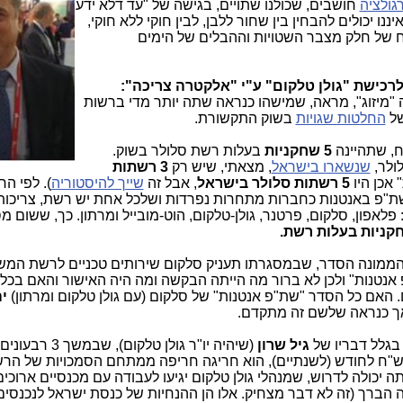
רגולציה
חושבים, שכולנו שתויים, בגישה של "עד דלא ידע
ננו יכולים להבחין בין שחור ללבן, לבין חוקי ללא חוקי,
וח של חלק מצבר השטויות וההבלים של הימים
רכישת "גולן טלקום" ע"י "אלקטרה צריכה":
 "מיזוג", מראה, שמישהו כנראה שתה יותר מדי ברשות
ל
החלטות שגויות
בשוק התקשורת.
, שתהיינה
5 שחקניות
בעלות רשת סלולר בשוק.
ולר,
שנשארו בישראל
, מצאתי, שיש רק
3 רשתות
אכן היו
5 רשתות סלולר בישראל
, אבל זה
שייך להיסטוריה
). לפי ה
"פ באנטנות כחברות מתחרות נפרדות ושלכל אחת יש רשת, צריכות 
לאפון, סלקום, פרטנר, גולן-טלקום, הוט-מובייל ומרתון. כך, ששום מ
 הממונה הסדר, שבמסגרתו תעניק סלקום שירותים טכניים לרשת המש
אנטנות" ולכן לא ברור מה הייתה הבקשה ומה היה האישור והאם בכלל
 האם כל הסדר "שת"פ אנטנות" של סלקום (עם גולן טלקום ומרתון)
י
 אך כנראה שלשם זה מתקדם.
בגלל דבריו של
גיל שרון
(שיהיה יו"ר גולן טלקום), שבמשך 
לקום תציע מבצע במחיר שמתחת ל-30 ש"ח לחודש (לשנתיים), הוא חריגה חריפה ממתחם הסמכויות של ה
 יכולה לדרוש, שמנהלי גולן טלקום יגיעו לעבודה עם מכנסיים ארוכים
הברך (זה לא דבר מצחיק. אלו הן ההנחיות של כנסת ישראל לנכנסי