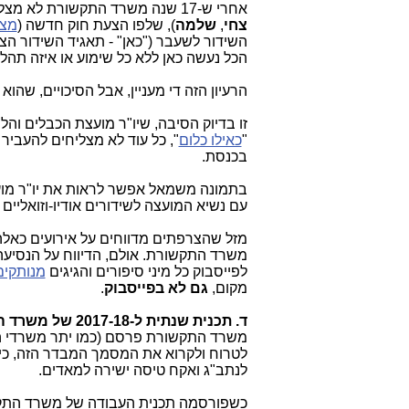
אחרי ש-17 שנה משרד התקשורת לא מצליח להביא לאיחוד בין מועצת הכבלים והלוויין לרשות השנייה, החוכמולוגים (
צחי
,
שלמה
), שלפו הצעת חוק חדשה (
מצו
השידור לשעבר ("כאן" - תאגיד השידור הצי
הכל נעשה כאן ללא כל שימוע או איזה תהלי
הרעיון הזה די מעניין, אבל הסיכויים, שהו
זו בדיוק הסי
בה, שיו"ר מועצת הכבלים והלו
"
כאילו כלום
", כל עוד לא מצליחים להעביר
בכנסת.
בתמונה משמאל אפשר לראות את יו"ר מועצ
עם נשיא המועצה לשידורים אודיו-וזואליי
מזל שהצרפתים מדווחים על אירועים כאלה
משרד התקשורת. אולם, הדיווח על הנסיעה ה
לפייסבוק כל מיני סיפורים והגיגים
מנותקים
מקום,
גם לא בפייסבוק
.
ד. תכנית שנתית ל-2017-18 של משרד התקשורת הישראלי
משרד התקשורת פרסם (כמו יתר משרדי ה
לטרוח ולקרוא את המסמך המבדר הזה, כי 
לנתב"ג ואקח טיסה ישירה למאדים.
כשפורסמה תכנית העבודה של משרד התקשורת ל-2016, כתבתי