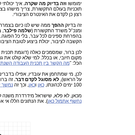
ימומשו
וזה בדיוק מה שקרה.
איך יכולתי 
תוכניות בעולם התקשורת, צריך מישהו בצמ
רצון כן לקדם את האינטרס הציבורי.
זה בדיוק
ההפך
ממה שיש לנו כיום בצמרת
ומנכ"ל משרד התקשורת (
שלמה פילבר
, 
בהפרחת ספינים לכל עבר, בלי כל הפוגה. נ
הקשבה לציבור, יכולת ביצוע לטובת הציבור
לכן ברור, שמסמכים כאלה (דוגמת תכנית 
מקום חיובי, או בכלל. למי שלא קולט את
הכל: "
מה הקשר בין תכנית העבודה השנתית של מש' 
לכן, מי שמתחמן את עובדיו, אפילו בדברי
על הראש),
לא מסוגל לקדם דבר.
זה ברור
100 ימים לכהונתו,
כאן
ו
כאן
, וכך זה
נמשך ע
מכאן, לא פלא, שישראל מידרדרת משנה ל
נחשף אתמול כאן
). את הנתונים הללו אי 