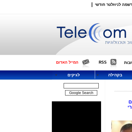
|
שמה לניוזלטר חודשי
RSS
המייל האדום
בות
בקהילה
לגיקים
ם
י