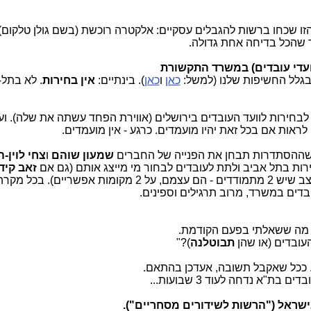
ו שכחו ברשות להגבלים עסקיים: אלקטרה רוכשת (בשם גולן טלקום)
כך שהכל בדיחה אחת גדולה.
 ועדי עובדים) במשרד התקשורת
 בגלל החשיפות שלנו (למשל:
כאן
ו
כאן
). בינתיים:
אין בחירות
. לא בתל-
לבחירות לוועד העובדים בירושלים (אווירת הפחד עשתה את שלה). ו
ראות אם בכל זאת יהיו מועמדים. כרגע - אין מועמדים.
 שההסתדרות תבחן את הפנייה של החברים
שמעון שוהם
ו
צחי לוין-ה
רות בתל אביב ולתת לעובדים לבחור מי מייצג אותם (גם אם
זאב קיד
לא מוכנים לעמוד לבחירות ויצרו מצב שיש 2 מתמודדים - הם עצמם, על 2 מקומות אפשרי
ים במשרד, מרוב תרגילים וספינים.
ור מה ששאלתי בפעם הקודמת.
העובדים (או שהן
תבוטלנה
)?"
. ככל שאקבל תשובה, אעדכן בהתאם.
ת"א נדחה לעוד 3 שבועות...
 בישראל ("הרשות לשידורים מסחריים").