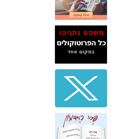
2" על תעלולי השר
משה כחלון -
כאן
המשך חשיפת הבלוף
ששמו "מהפיכת
הסלולר" ואיך מסרסים
את הנתונים לציבור -
כאן
סיכום ביקור בסיליקון
ואלי - למה 3 הגדולות
משקיעות ומפתחות
באותם תחומים -
כאן
שלמה פילבר (עד
לאחרונה מנכ"ל משרד
התקשורת) - עד
מדינה? הצחקתם
אותי! -
כאן
"יש אפליה בחקירה"?
חשיפה: למה השר
משה כחלון לא נחקר
עד היום? -
כאן