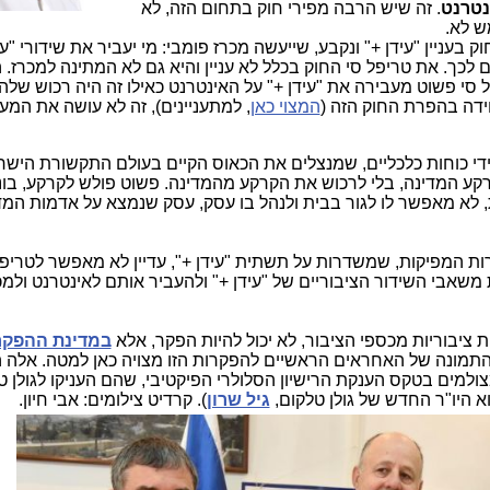
. זה שיש הרבה מפירי חוק בתחום הזה, לא
מש לא.
ק בעניין "עידן +" ונקבע, שייעשה מכרז פומבי: מי יעביר את שידורי "עי
לכך. את טריפל סי החוק בכלל לא עניין והיא גם לא המתינה למכרז. 
 סי פשוט מעבירה את "עידן +" על האינטרנט כאילו זה היה רכוש שלה 
ידה בהפרת החוק הזה (
המצוי כאן
, למתעניינים), זה לא עושה את המ
י כוחות כלכליים, שמנצלים את הכאוס הקיים בעולם התקשורת הישרא
קרקע המדינה, בלי לרכוש את הקרקע מהמדינה. פשוט פולש לקרקע, בונ
, לא מאפשר לו לגור בבית ולנהל בו עסק, עסק שנמצא על אדמות המד
ת המפיקות, שמשדרות על תשתית "עידן +", עדיין לא מאפשר לטריפל 
גמת סלקוםtv), לקחת את משאבי השידור הציבוריים של "עידן +" ולהעביר אותם לאינטרנט ו
 ציבוריות מכספי הציבור, לא יכול להיות הפקר, אלא
במדינת ההפקר
מים בטקס הענקת הרישיון הסלולרי הפיקטיבי, שהם העניקו לגולן ט
א היו"ר החדש של גולן טלקום,
גיל שרון
). קרדיט צילומים: אבי חיון.