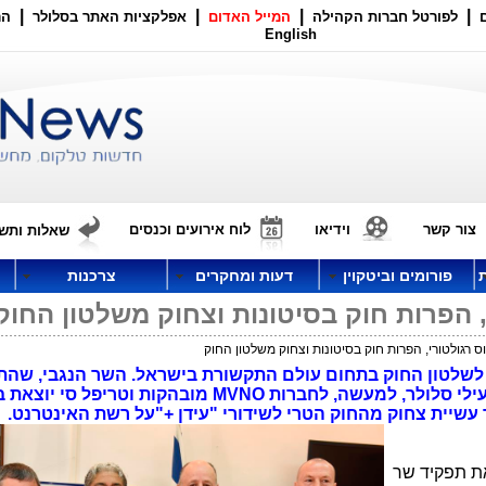
|
|
|
|
לפורטל חברות הקהילה
המייל האדום
אפלקציות האתר בסלולר
הר
English
צור קשר
וידיאו
לוח אירועים וכנסים
שאלות ותשו
פורומים וביטקוין
דעות ומחקרים
צרכנות
 הפרות חוק בסיטונות וצחוק משלטון החוק
רגולטורי, הפרות חוק בסיטונות וצחוק משלטון החוק
 "יום שחור" לשלטון החוק בתחום עולם התקשורת בישראל. השר הנגבי, ש
בכך, מעניק 2 רישיונות פיקטיביים למפעילי סלולר, למעשה, לחברות MVNO מובהקות וטר
ך עשיית צחוק מהחוק הטרי לשידורי "עידן +"על רשת האינטרנט.
 את תפקיד שר