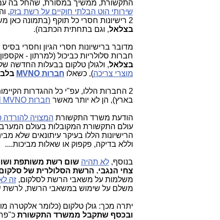
התקשורת, ממשיך במסורת, שהחל בה ע
שירותי הוט הבלתי חוקיים על רשת בזק
, וה
2 רישיונות חסרי כל תוקף (בתמונה כאן משמאל עם
בצלאל
, וגם בתחתית הכתבה).
חברות סלולריות כביכול (למרתון - אקספו
בצלאל
, ולגולן טלקום בבעלות החדשה של
מוצרי צריכה
), כשאלו
חברות MVNO
בלבד
2 החברות הללו, עפ"י כל ההגדרות הקיימו
בארץ), הן לא יותר מאשר
חברות Full MVNO
הודעת משרד התקשורת
המצויה להורדה כ
עולם התקשורת המקובלות בעולם המערבי 
הרישיונות הללו בעיקר עיתונאים שלא מבי
וללא בדיקה, פקפוק או שאלות מביכות....
בנוסף,
לא תהיה
שום רשת משותפת ושום
צחי הנגבי.
הרשת הסלולרית של סלקום ת
משלמות על משאבי הרשת לסלקום,
זה לא
משלם על שימוש במשאבי הרשת, לרשת שע
יתרה מכך: גולן טלקום (כלומר אלקטרה מו
ובכסף שתקבל ממשרד התקשורת
כ"פרס