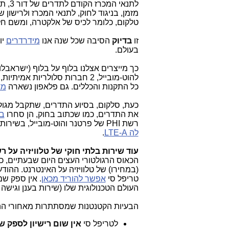
לתנאי המכרז הקודם לתדרים של דור 3, תדרים שניתנו לה לרשת דור 3
מזמן, בניגוד לחוק, לתנאי המכרז ולרישון של
טלקום, כלומר לכיס של אלקטרה, ומשם חלק י
זו
בדיוק
הסיבה שכל שנה אנו
מידרדרים
יו
בעולם.
להוט-מובייל, 2 חברות סלולריו
כל התקנות והכללים. גם פלאפון נשארה
מא
כעת, סלקום, בסיוע התדרים, שתקבל מגולן
את התדרים, כמו שכתוב בחוק, הן סחרו
ב
רשת PHI של פרטנר והוט-מובייל, בשירותי LTE-A אמיתיים, לא כמו שסלקום הטעתה את הציבור לפני כשנתיים, כאילו
לה LTE-A
.
עוד שירות בלתי חוקי של טלוויזיה על 
הכאוס הרגולטורי העצים היום שבעתיים, 
(במחירו) של טלוויזיה על האינטרנט. ההו
טריפל סי
אפשר להוריד מכאן
. אין ספק ש
העולם הטכנולוגית שלו (שירות בענן וגישה קלה מ
הבעיות הקטנטנות שמסתתרות מאחורי ההכ
לטריפל סי
אין שום רישיון לספק 