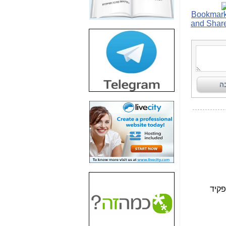
חשיפת חשד לשחיתות
הדומה לזו של "תיק
4000" אך בתחום
הסלולר -
כאן
חשיפת מה שלא
רוצים שתדעו בעניין
פריסת אנלימיטד
(בניחוח בלתי נסבל) -
כאן
חשיפה: איוב קרא
אישר לקבוצת סלקום
בדיוק מה שביבי אישר
ל-Yes ולבזק -
כאן
האם השר איוב קרא
היה צריך בכלל לחתום
על האישור, שנתן
לקבוצת סלקום? -
כאן
האם ביבי וקרא קבלו
בכלל תמורה עבור
ההטבות הרגולטוריות
שנתנו לסלקום? -
כאן