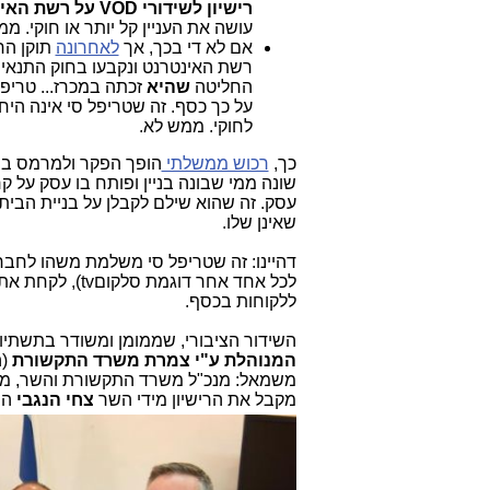
רישיון לשידורי VOD על רשת האינטרנט
עושה את העניין קל יותר או חוקי. מ
אם לא די בכך, אך
לאחרונה
תוקן החו
רשת האינטרנט ונקבעו בחוק התנאים 
החליטה
שהיא
זכתה במכרז... טריפל
על כך כסף. זה שטריפל סי אינה היח
לחוקי. ממש לא.
כך,
רכוש ממשלתי
הופך הפקר ולמרמס ביד
שונה ממי שבונה בניין ופותח בו עסק על 
עסק. זה שהוא שילם לקבלן על בניית הבית
שאינן שלו.
דהיינו: זה שטריפל סי משלמת משהו לחברו
לכל אחד אחר דו
ללקוחות בכסף.
השידור הציבורי, שממומן ומשודר בתשתיות
המנוהלת ע"י צמרת משרד התקשורת
משמאל: מנכ"ל משרד התקשורת והשר, מצול
מקבל את הרישיון מידי השר
צחי הנגבי
הו