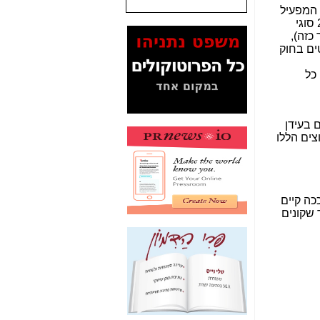
המסמכים בנושא בזק-
Yes (תיק 4000)
מוכיחים "תפירת תיק"
לאיש הלא נכון! -
כאן
עובדות ומסמכים
המוסתרים מהציבור:
האם ביבי כשר
תקשורת עזר לקב'
בזק? -
כאן
מה מקור ה-Fake
News שהביא לתפירת
תיק לביבי והעלמת
החשודים הנכונים -
כאן
אחת הרגליים של "תיק
4000 התפור"
התמוטטה היום
בניצחון (כפול) של בזק
-
כאן
איך כתבות מפנקות
הפכו לפתע לטובת