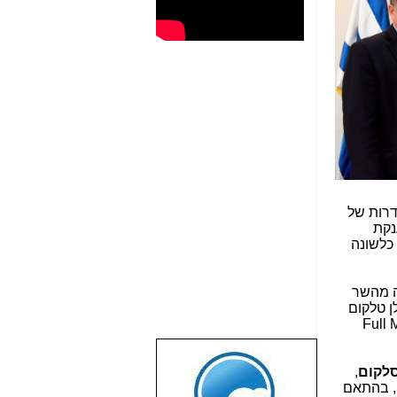
דרות של
נקת
 כלשונה
ה מהשר
ן טלקום
כולל Full MVNO
שבוע טוב לכל
סלקום
,
הגולשים באשר
, בהתאם
הם!!!