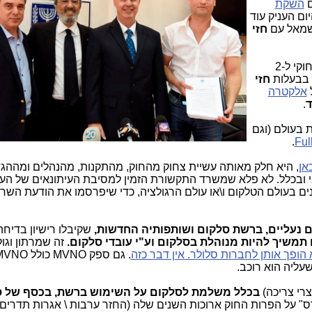
ם
השקת
יום העניק עוד
חזי
מדובר ברישיונות חסרי הגיון וחסרי בסיס חוקי ל-2
ן בבעלות
חזי
אלקטרה
.
ת בעולם (וגם
.
אן
, היא חלק מאותה עשיית צחוק מהחוק, מהתקנות, מהנהלים ומההג
ובכלל. לא פלא שמשרד התקשורת הזמין למסיבת העיתונאים של הע
נים בעולם הטלקום ו\או עולם הרגולציה, כדי שיפרסמו את הודעת השר
 נעליים, ברשת סלקום ושותפותיה החדשות,
שקיבלו רישיון בדיח
משיך להיות מנוהלת בסלקום וע"י עובדי סלקום.
זה שמרתון וגול
 הופך אותן לחברות סלולר. אין דבר כזה
. גם ספק MVNO 
ליה הוא רוכב.
צרי צריכה)
בכלל משלמת לסלקום על השימוש ברשת, בכסף של 
" על הפרות החוק ארוכות השנים שלה (החזר ערבות \ אגרות תדרים