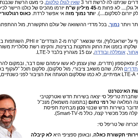
שאין לגולן טלקום
, כי מעט הרשת שנבנתה
 גולן.... לא פחות מ-
45 מיליון ש"ח
יזרמו מהכיס של כולנו היישר לכיס
זרום לסלקום....). י
ותר נמוך מזה
אי אפשר לרדת.
כאוס רגולטורי
תר ויותר
נמוך
, בכל מדדי ההשוואה של עולם התקשורת, מול ההתפתח
כך מייצרים אצלנו בלוף על בלוף (ישראבלוף על ישראבלוף), ומי שנשאר 
ת אמיתיות, שלקחו בזמנו את החוק והתקנות ברצינות, והקימו רשת סלולרית מש
חור
,
אומללה ובודדה
, עם 15 מגהרץ בלבד ל-LTE.
 ומאקספון (תדרים, שהן עצמן לא עשו עימהם שום דבר, ובמקום להח
תדרים
הללו, שהם משאב ציבורי, מול סלקום), סלקום תוכל "לעקוף בס
רשת האינטרנט
כשחברת טריפל סי יצאה בש
ירות חדש ואטרקטיבי
דעה המלאה של
רמי נחום
(בתמונה משמאל) מנכ"ל
מדובר בשירות חדש שבנוי
נכון
מבחינת תפיסת
כל מכשיר קצה, כולל מ-Smart-TV).
רזה של טריפל סי:
שירותי תקשורת כאלה
, ובאופן ספציפי היא
לא קיבלה