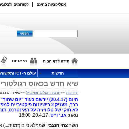
|
אפליקציות בחינם
לפורומים ולבלוגים
מי אנחנו
חזרה לדף הבית
חדשות
עולם ה-ICT ותקשורת
שיא חדש בכאוס רגולטורי,
דף הבית
>>
חדשות הסלולר והמובייל
>> שיא חדש בכאוס 
היום (20.4.17) יירשם כעוד
לא חוקי של טלוויזיה על האינטרנט, תו
מאת:
אבי וייס
, 20.4.17, 18:00
השר
צחי הנגבי
, שממלא כיום (זמנית...)