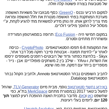
של מטבעות בצורה פשוטה קלה וזולה.
למקום הרביעי נכנס -
GreenQ
: כסף מבוזבז על משאיות האשפה:
מערכת המותקנת בפחי האשפה מנטרת את חלל האשפה ומראה
מתי צריך לרוקן אותו. זה נותן מידע למשאיות מתי להגיע לקחת, ע"י
מסלול יעיל החוסך מיליוני דולרים.
במקום חמישי היה -
Eco Fusion
: תרופה בסמארטפון המורידה
ומשחררת מתחים וסטרס.
את המקומות 6-8 תפסו הסטארטאפים:
CryptoPhoto
- כניסה
לאתר ע"י לחיצת תמונה - אבטחת סייבר חזקה מכל דבר אחר,
Skyx
- בלחיצת כפתור גדוד של רובוטים-רחפנים מעופפים ירססו
את השדות, ו-
- YAru
שילב בין 2 משחקים פופולריים: אבן - נייר -
מספריים ביחד עם דמקה, וזה מה שיצא.
לחביב השופטים נבחר הסטארטאפ
Annoto
, ולחביב הקהל נבחר
הסטארטאפ
Dataloop
.
באירוע נחשף סטארטאפ
נוסף, מבית מיזם
TLV-Generator
,
שהחל
לפעול בינואר 2017 (במסגרת מתחם
MerkSpace
בת"א, כפי
שחשפנו
כאן
ו
כאן
).
מדובר בתכנית האצה ההופכת רעיון למוצר
תוך
120 יום
, ליזמים בעלי רעיונות.
הסטארטאפ, שנחשף בכנס, הוא
-
Umatch Analytics
.