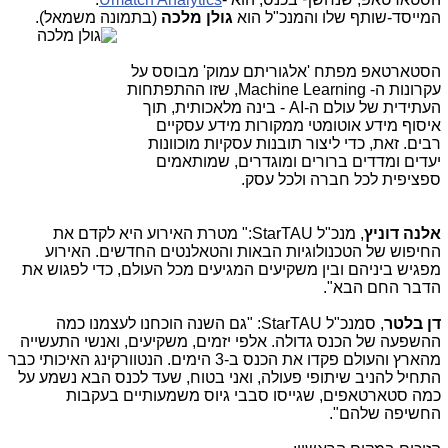
המייסד-שותף שלו והמנכ"ל הוא
גולן מלכה
(בתמונה משמאל).
הסטארטאפ מפתח 'אלגוריתם עמוק' מבוסס על
עקרונות ה-
,Machine Learning
שזו ההתפתחות
העתידית של
עולם ה-AI
-
בינה מלאכותית, תוך
איסוף מידע אוטומטי ממקורות מידע עסקיים
רבים. זאת, כדי ליצור תובנות עסקיות מוכוונות
יעדים ומדדים ברורים ומוגדרים, שמותאמים
ספציפית לכל חברה ולכל עסק
.
אלנה דוניץ
, מנכ"ל
StarTAU
:
"
מטרת האירוע היא לקדם את
החיפוש של הטכנולוגיות הבאות והטאלנטים החדשים. האירוע
מפגיש ביניהם ובין משקיעים המגיעים מכל העולם, כדי לפגוש את
הדבר החם הבא".
דן בלטר
, סמנכ"ל
StarTAU
: "גם השנה הוכחנו לעצמנו כמה
ההשפעה של הכנס גדולה. אלפי יזמים, משקיעים, ואנשי התעשייה
מהארץ והעולם פקדו את הכנס ב-3 הימים. הנטוורקינג האיכותי כבר
התחיל להניב שיתופי פעולה, ואני בטוח, שעד לכנס הבא נשמע על
כמה סטארטאפים, שגייסו סבבי גיוס משמעותיים בעקבות
החשיפה שלהם".