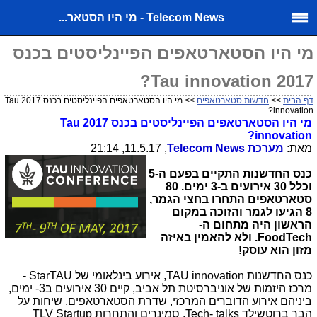
Telecom News - מי היו הסטאר...
מי היו הסטארטאפים הפיינליסטים בכנס
2017 Tau innovation?
דף הבית
>>
חדשות סטארטאפים
>> מי היו הסטארטאפים הפיינליסטים בכנס 2017 Tau
innovation?
מי היו הסטארטאפים הפיינליסטים בכנס 2017
Tau
?
innovation
מאת:
מערכת
Telecom News
, 11.5.17, 21:14
כנס החדשנות התקיים בפעם ה-5
וכלל 30 אירועים ב-3 ימים. 80
סטארטאפים התחרו בחצי הגמר,
8 הגיעו לגמר והזוכה במקום
הראשון היה מתחום ה-
.FoodTech
ולא להאמין באיזה
מזון הוא עוסק!
כנס החדשנות
TAU innovation
, אירוע בינלאומי של
StarTAU
-
מרכז היזמות של אוניברסיטת תל אביב, קיים 30 אירועים ב
-3
ימים,
ביניהם אירוע הדוברים המרכזי, שדרת הסטארטאפים, שיחות על
הבר ברוטשילד
Tech- talks
, סמינרים והתחרות
TLV Startup