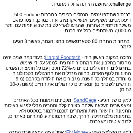
challenge
, שהשנה הייתה גדולה מתמיד.
בכנס השתתפו יזמים, מנהלים בכירים בחברות
Fortune
500,
דיפלומטים, משקיעים, אנשי אקדמיה, ועוד. כמו כן, הצטרפו גם
משלחות יזמיות אחרות, שהגיעו לארץ לטובת שבוע יזמות עם יותר
מ-7,000 משתתפים בכל ימי הכנס.
בתחרות התחרו 80 סטארטאפים בחצי הגמר, כאשר 8 הגיעו
לגמר.
הזוכה במקום ראשון היה -
Hargol Foodtech
: בעוד כמה שנים יהיה
מחסור בחלבון. את המחסור הזה ניתן למנוע על ידי שימוש
ב
חרגולים
. החרגולים בנויים מ-72% חלבון עם כל חומצות האמינו
החיוניות לגוף האדם. בחווה מגדלים את החרגולים בטכנולוגיה
מיוחדת במהלך כל השנה. מגבירים את הילודה בקרבם (מ 9
חודשים לשבועיים) ומאריכים לחרגולים את החיים (משנה ל-10
שנים).
למקום שני הגיע -
SandCage
: מקטינים תמונות בכל האתרים
ומאפשרים העלאה שלהם בצורה קלה ומהריה מבלי לפגוע באיכות
התמונה. זה עוזר, היות והאתרים תוכננו לתמוך בטקסט ולא
בתמונות מלכתחילה והדרך, שבה התמונות עולות היום באתרים,
לרוב איטית ומעצבנת.
למקום השלישי הגיע -
Fly Money
: אפליקציה המאפשרת המרה