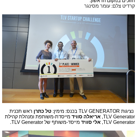
הזוכים במקום הראשון:
קרדיט צלם: עומר מסינגר
נציגות TLV GENERATOR בכנס: מימין:
טל כתרן
ראש תכנית
TLV Generator,
אריאלה סוויד
מייסדת-משותפת ומנהלת קהילת
TLV Generator,
אלי סוויד
מייסד-משותף של TLV Generator.