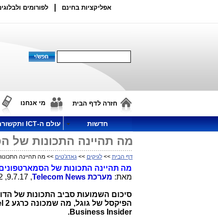
|
אפליקציות בחינם
לפורומים ולבלוגים
מי אנחנו
חזרה לדף הבית
חדשות
עולם ה-ICT ותקשורת
מה תהיינה התכונות של הסמאר
דף הבית
>>
לגיקים
>>
גאדג'טים
>> מה תהיינה התכונות של
מה תהיינה התכונות של הסמארטפונים ה
מאת:
מערכת
Telecom News
, 9.7.17, 20:52
סיכום השמועות סביב התכונות של הדו
הפיקסל של גוגל, מה שמכונה כרגע
l 2
.Business Insider