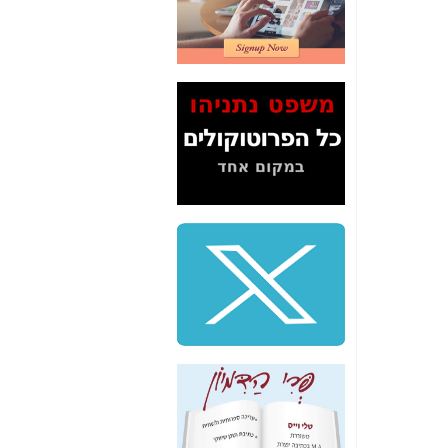
2" על תעלולי השר
משה כחלון -
כאן
המשך חשיפת הבלוף
ששמו "מהפיכת
הסלולר" ואיך מסרסים
את הנתונים לציבור -
כאן
סיכום ביקור בסיליקון
ואלי - למה 3 הגדולות
משקיעות ומפתחות
באותם תחומים -
כאן
שלמה פילבר (עד
לאחרונה מנכ"ל משרד
התקשורת) - עד
מדינה? הצחקתם
אותי! -
כאן
"יש אפליה בחקירה"?
חשיפה: למה השר
משה כחלון לא נחקר
עד היום? -
כאן