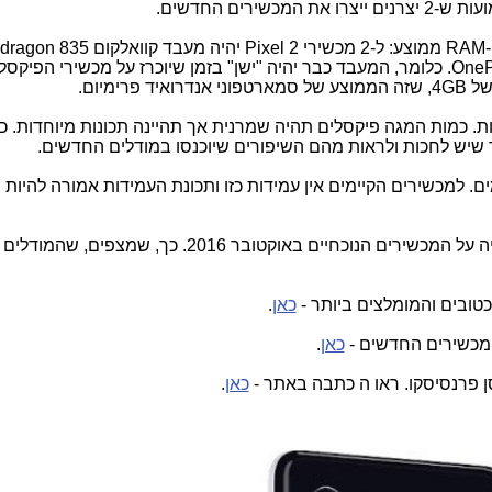
RAM
ממוצע: ל-2 מכשירי
Pixel 2
יהיה מעבד קוואלקום
dragon 835
OneP
. כלומר, המעבד כבר יהיה "ישן" בזמן שיוכרז על מכשירי הפיקס
ל
4GB
, שזה הממוצע של סמארטפוני אנדרואיד פרימיום.
. כמות המגה פיקסלים תהיה שמרנית אך תהיינה תכונות מיוחדות. כי
 שיש לחכות ולראות מהם השיפורים שיוכנסו במודלים החדשים.
ים. למכשירים הקיימים אין עמידות כזו ותכונת העמידות אמורה להיות
11) המכשירים יוכרזו באוקטובר. גוגל הכריה על המכשירים הנוכחיים באוקטובר 2016. כ
כאן
.
המכשירים החדשים -
כאן
.
ן פרנסיסקו. ראו ה כתבה באתר -
כאן
.