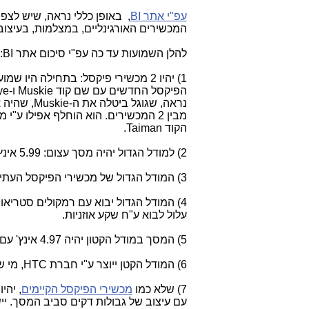
עפ"י אתר
BI
, באופן כללי נראה, שיש לצפ
המכשירים האורגינליים, במצלמות, בעיצוב 
להלן השמועות עד כה עפ
"
י סיכום אתר
BI
:
הפיקסל החדשים עם שם קוד
Muskie
ו-
ye
נראה, שגוגל ביטלה את ה-
Muskie
, שהיה 
מבין 2 המכשירים. הוא הוחלף אפילו ע"י
הקוד
Taiman
.
2) למודל הגדול יהיה מסך עצום: 5.99 אינץ' ברזולוציה
3) המודל הגדול של מכשירי הפיקסל העתידיים ייוצר ע"י
עלול לבוא ע"ח שקע אוזניות.
5) המסך במודל הקטון יהיה 4.97 אינץ' עם רזולוציה
6) המודל הקטן ייוצר ע"י חברת
HTC
, מי 
7) שלא כמו
מכשירי הפיקסל הקיימים
, יהי
עם עיצוב של גבולות דקים סביב המסך. יי