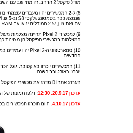
מודל פיקסל 2 הרחב. זה מתיישב עם השמועות ש-2 יצרנים ייצרו את המכשירים החדשים.
8) ל-2 המכשירים יהיו מעבדים עוצמתיים ו-
שנמצא כבר בסמסונג גלקסי
S8
וב-
lus 5
עם זאת צוין, ש-2 המודלים יגיעו עם
RAM
ש
9) למכשירי
Pixel 2
תהיינה מצלמות מעולות
המצלמות במכשירי הפיקסל הן מצוינות כך
10) סמארטפוני ה-
Pixel 2
יהיו עמידים במ
החדשים.
יוכרזו באוקטובר השנה.
הערה: אתר BI מדרג את מכשירי הפיקסל כטובים והמומלצים ביותר -
עדכון 20.9.17, 12:30
: דלפו תמונות של 
עדכון 4.10.17:
היום הוכרזו המכשירים בס