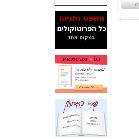
שנתנו לסלקום? -
כאן
המסמכים בנושא בזק-
Yes (תיק 4000)
מוכיחים "תפירת תיק"
לאיש הלא נכון! -
כאן
עובדות ומסמכים
המוסתרים מהציבור:
האם ביבי כשר
תקשורת עזר לקב'
בזק? -
כאן
מה מקור ה-Fake
News שהביא לתפירת
תיק לביבי והעלמת
החשודים הנכונים -
כאן
אחת הרגליים של "תיק
4000 התפור"
התמוטטה היום
בניצחון (כפול) של בזק
-
כאן
איך כתבות מפנקות