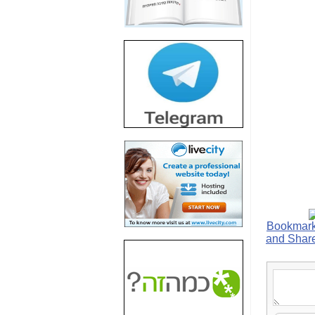
חשיפת חשד לשחיתות
הדומה לזו של "תיק
4000" אך בתחום
הסלולר -
כאן
חשיפת מה שלא
רוצים שתדעו בעניין
פריסת אנלימיטד
(בניחוח בלתי נסבל) -
כאן
חשיפה: איוב קרא
אישר לקבוצת סלקום
בדיוק מה שביבי אישר
ל-Yes ולבזק -
כאן
האם השר איוב קרא
היה צריך בכלל לחתום
על האישור, שנתן
לקבוצת סלקום? -
כאן
האם ביבי וקרא קבלו
בכלל תמורה עבור
ההטבות הרגולטוריות