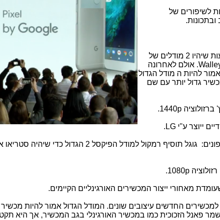
ות לשיפורים של
ובתכונות.
1) יהיו 2 מכשירי פיקסל: בתחילה היו שמועות שיהיו 2 מודלים של
Walle
. אולם לאחרונה
אמור להיות ה מודל הגדול
 מכשיר גדול יותר עם שם
.
1440p
.
LG
4) המודל הגדול יבוא עם רמקולים סטריאופונים: גוגל תוסיף רמקול למודל הפיקסל 2 הגדול כדי 
.
1080p
שעומדת מאחורי ייצור המכשירים האורגינליים הקיימים.
ו למכשירים החדשים עיצובים שונים. המודל הגדול אמור להיות מכשיר
שמר פאנל הזכוכית כמו במכשיר האורגינלי בגב המכשיר, אך היא תקטין