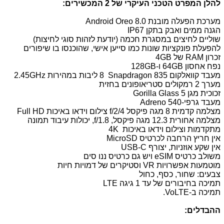
להלן המפרט הטכני העיקרי של 2 המכשירים:
מערכת הפעלה מובנת
Android Oreo 8.0
הגנה ממים ואבק בתקן
IP67
שוליים לחיצים במסגרת חכמה (יודעת לזהות סוגי לחיצות)
להפעלת פונקציות שונות כמו סייען אישי, שהוכנסו בו שיפורים
זכרון
RAM
של
4GB
נפח אחסון
64GB
ו-
128GB
מעבד קוואלקום
Snapdragon 835
8 ליבות במהירות
2.45GHz
מערך 2 רמקולים סטריאופונים בחזית
זכוכית מגן
Gorilla Glass 5
Adreno 540-מעבד גרפי
מצלמה קדמית 8 מגה פיקסל
f/2/4
צילום וידאו באיכות
Full HD
מצלמה אחורית 12.3 מגה פיקסל,
f/1.8
, יכולות עיבוד תמונה
מתקדמות וצילום וידאו באיכות
4K
אין חריץ הרחבה לכרטיס
MicroSD
אין שקע אוזניות, יצורף
USB-C
משולב כרטיס
eSIM
ויש גם כרטיס ננו סים
מוטמעות אפשרויות VR וסטיקרים של דמויות חיות
צבעים: שחור, כסף, כחול
תמיכה בחיבורים של עד 1 גיגה LTE
תמיכה ב-VoLTE.
ההבדלים: