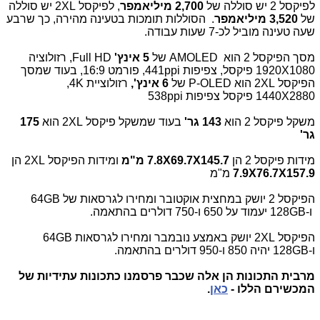
לפיקסל 2 יש סוללה של
2,700 מיליאמפר
, לפיקסל
2XL
יש סוללה
של
3,520 מיליאמפר
. הסוללות תומכות בטעינה מהירה, כך שרבע
שעה טעינה מוביל לכ-7 שעות עבודה.
מסך הפיקסל 2 הוא
AMOLED
של
5 אינץ'
Full HD
, רזולוציה
1080
X
1920 פיקסל, צפיפות
441ppi
, פורמט 16:9, בעוד שמסך
הפיקסל
2XL
הוא
P-OLED
של
6 אינץ',
רזולוציית
4K
,
2880
X
1440 פיקסל צפיפות
538ppi
משקל פיקסל 2 הוא
143 גר'
בעוד שמשקל פיקסל
2XL
הוא
175
גר'
מידות פיקסל 2 הן
145.7
X
69.7
X
7.8 מ"מ
ומידות הפיקסל
2XL
הן
157.9
X
76.7
X
7.9
מ"מ
הפיקסל 2 יושק במחצית אוקטובר ומחירו לגרסאות של
64GB
ו-
128GB
יעמוד על 650 ו-750 דולרים בהתאמה.
הפיקסל
2XL
יושק באמצע נובמבר ומחירו לגרסאות
64GB
ו-
128GB
יהיה 850 ו-950 דולרים בהתאמה.
מרבית התכונות הן אלה שכבר פרסמנו כתכונות עתידיות של
המכשירם הללו -
כאן
.