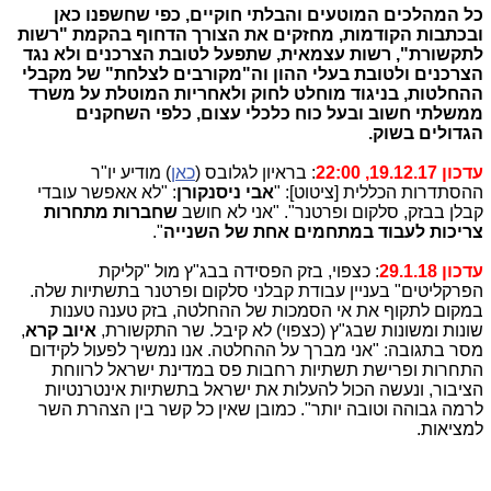
כל המהלכים המוטעים והבלתי חוקיים, כפי שחשפנו כאן
ובכתבות הקודמות, מחזקים את הצורך הדחוף בהקמת "רשות
לתקשורת", רשות עצמאית, שתפעל לטובת הצרכנים ולא נגד
הצרכנים ולטובת בעלי ההון וה"מקורבים לצלחת" של מקבלי
ההחלטות, בניגוד מוחלט לחוק ולאחריות המוטלת על משרד
ממשלתי חשוב ובעל כוח כלכלי עצום, כלפי השחקנים
הגדולים בשוק.
עדכון 19.12.17, 22:00
: בראיון לגלובס (
כאן
) מודיע יו"ר
ההסתדרות הכללית [ציטוט]: "
אבי ניסנקורן
: "לא אאפשר עובדי
קבלן בבזק, סלקום ופרטנר". "אני לא חושב
שחברות מתחרות
צריכות לעבוד במתחמים אחת של השנייה
".
עדכון 29.1.18
: כצפוי, בזק הפסידה בבג"ץ מול "קליקת
הפרקליטים" בעניין עבודת קבלני סלקום ופרטנר בתשתיות שלה.
במקום לתקוף את אי הסמכות של ההחלטה, בזק טענה טענות
שונות ומשונות שבג"ץ (כצפוי) לא קיבל. שר התקשורת,
איוב קרא
,
מסר בתגובה: "אני מברך על ההחלטה. אנו נמשיך לפעול לקידום
התחרות ופרישת תשתיות רחבות פס במדינת ישראל לרווחת
הציבור, ונעשה הכול להעלות את ישראל בתשתיות אינטרנטיות
לרמה גבוהה וטובה יותר". כמובן שאין כל קשר בין הצהרת השר
למציאות.