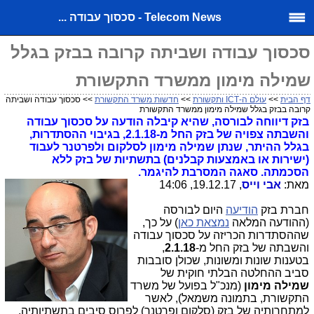
Telecom News - סכסוך עבודה ...
סכסוך עבודה ושביתה קרובה בבזק בגלל
שמילה מימון ממשרד התקשורת
דף הבית
>>
עולם ה-ICT ותקשורת
>>
חדשות משרד התקשורת
>> סכסוך עבודה ושביתה
קרובה בבזק בגלל שמילה מימון ממשרד התקשורת
בזק דיווחה לבורסה, שהיא קיבלה הודעה על סכסוך עבודה
והשבתה צפויה של בזק החל מ-2.1.18, בגיבוי ההסתדרות,
בגלל ההיתר, שנתן שמילה מימון לסלקום ולפרטנר לעבוד
(ישירות או באמצעות קבלנים) בתשתיות של בזק ללא
הסכמתה. סאגה המסרבת להיגמר.
מאת:
אבי וייס
, 19.12.17, 14:06
חברת בזק
הודיעה
היום לבורסה
(ההודעה המלאה
נמצאת כאן
) על כך,
שההסתדרות הכריזה על סכסוך עבודה
והשבתה של בזק החל מ-
2.1.18
,
בטענות שונות ומשונות, שכולן סובבות
סביב ההחלטה הבלתי חוקית של
שמילה מימון
(מנכ"ל בפועל של משרד
התקשורת, בתמונה משמאל), לאשר
למתחרותיה של בזק (סלקום ופרטנר) לפרוס סיבים בתשתיותיה,