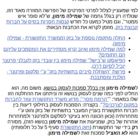
למי שמעוניין לצלול לפרטי הפרטים של הפרשה המוזרה מאוד הזו,
שנולדה רק בגלל גחמה של
שמילה מימון,
ש"לא סופר איש
ממטר", וגם מטיל כמעט כל חודש
קנסות חסרות בסיס על חברות
קבוצת בזק
, מוזמן לקרוא את הכתבות הבאות:
החלה מתקפה נוספת על בזק (ממשרד התקשורת - שמילה
מימון)
.
למה שמילה מימון ואיוב קרא מסתירים את המסמכים עליהם
הם חתומים?
הפיאסקו ש"בישל" שמילה מימון בין עובדי בזק לקבלני פרטנר
יוביל לסיום דרכו
.
פרשת "השחלת סיבים בתשתיות בזק" ע"י סלקום ופרטנר -
הולכת ומסתבכת
.
ל
שמילה מימון
אין בכלל סמכות לעסוק בנושא
. משום מה, הוא
החליט לפני כמה שנים לעסוק בנושא זה וניתחנו את ההחלטה הזו
שלו במאמר: "
"הרמת מסך": מדוע משרד התקשורת עוזר לחברות
במקום לצרכנים?
". בקצרה: הסמכות לעסוק בחילוקי דיעות בין
חברות התקשורת בעניין המעבר בתשתיות של בזק והוט ע"י
מתחרותיה (וכאן הכוונה היא בעיקר לסלקום ולפרטנר ולמתחרות
אחרות של בזק, שמניעות את
שמילה מימון
בנושא הזה), מסורה
רק
בידי שר התקשורת (
חוק התקשורת
סעיף 5 על כל חלופותיו)
והוא
לא האציל
סמכות זאת ל
שמילה מימון
.