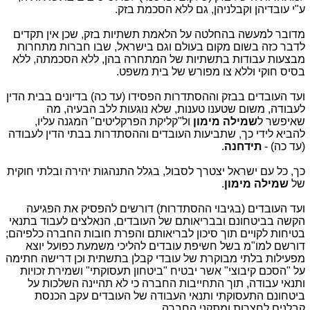
ע"י עובדיהן וקבלניהן, גם ללא הסכמת בזק.
מדובר למעשה בהחלטה על הלאמת תשתיות בזק, שכן אין תקדים
לדבר כזה בשום מקום בעולם וגם בישראל, שבו חברות מתחרות
מבצעות עבודות בתשתיות של המתחרה בהן, ללא הסכמתה, ללא
בסיס חוקי וללא צו מפורש של בית משפט.
ועד העובדים בבזק וההסתדרות הפסידו (עד כה) בדיונים בבית הדין
לעבודה, משום שטענו טענות, שלא נוגעות ללב הבעיה, מה
שאיפשר ל
שמילה מימון
ול"קליקת הפרקליטים" המגנה עליו,
להביא לידי כך, שתביעות העובדים וההסתדרות בבתי הדין לעבודה
(עד כה) -
תידחנה
.
כך, כל עם ישראל יצטרך לסבול, בגלל התנהגות יהירה ובלתי חוקית
של
שמילה מימון
.
ועד העובדים (בגיבוי ההסתדרות) דורשים להפסיק את הפגיעה
הקשה בביטחונם ובבריאותם של העובדים, הנאלצים לעבוד בתנאי
בטיחות לקויים תוך סיכון לבריאותם והפרת חובות החברה כלפיהם;
דורשם למו"מ בשל חשיפת עובדים להליכי משמעת כפועל יוצא
מפעילות בלתי מבוקרת של עובדי קבלן בתשתית וכן דרישה חתימה
על "הסכם קיבוצי" אשר יבטיח "ביטחון תעסוקתי" ושמירת זכויות
ותנאי עבודה, תוך התחייבות החברה כי לא תהיינה השלכות על
ביטחונם התעסוקתי ותנאי העבודה של העובדים עקב הכנסת
קבלנים לחצרות ומתקני החברה.