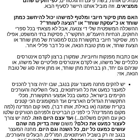
מנהלים אותה, בשת"פ עם הרגולטורים,
לפי חוקים שהם
ממציאים
. וזה מוביל אותנו היישר לסעיף הבא.
האם מתן סיקור חיובי ומלטף למישהו יכול להיחשב כמתן
שוחד או כ"עסקת שוחד" או "הצעה לשוחד"?
ההשכלה המשפטית שלי די צנועה, אבל לא מצאתי בכל ספרי
החוקים, הנחיות היועמ"ש, התקשי"ר, פסיקות בתי המשפט, אפילו
רמז, שסיקור חיובי בתקשורת נכנס למסגרת של מתן שוחד או
הצעת שוחד, או מתן טובת הנאה, או כל דבר פלילי אחר.
אם כתבות מפנקות וחיוביות, שמקורן ברצון לקדם אינטרסים
כלכליים של מישהו, או לקדם אינטרסים פוליטיים של מישהו, או
שניהם גם יחד, הן בבחינת מתן שוחד, או מתן איזה סוג של טובת
הנאה, אזי:
יש להקים מחנה מעצר ענק בנגב, שבו יהיה צורך להכניס
למעצר כמעט את כל העיתונאים, בעלי השליטה והעורכים
הקיימים בישראל, כמעט בכל אמצעי התקשורת, מכלי
התקשורת הגדולים הארציים ועד המקומונים הכי קטנים
בקרית שמונה (או באילת, אותו דבר), מאז קום המדינה (למה
מקום מהמדינה? כי לפני כן הבריטים ולפניהם הטורקים שלטו
כאן עם חוקים משלהם...)
ועד עצם היום הזה
. למה יש צורך
לעצור כמעט את כולם?
משום
שזה בדיוק מה שהם
עושים כמעט כל יום, כל השנה וגם היום
. מחנה המעצר
בנגב זה רק בשביל העיתונאים, המו"לים, הבעלים והעורכים,