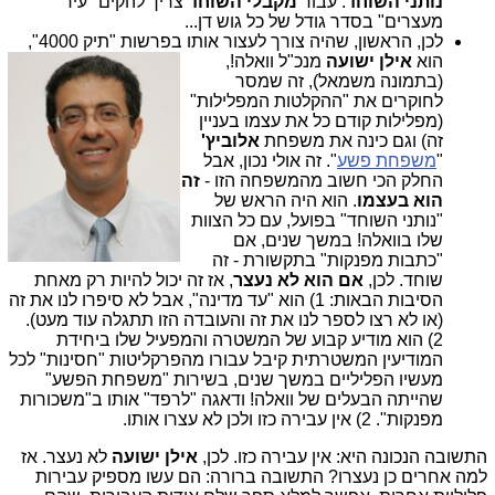
נותני השוחד
. עבור
מקבלי השוחד
צריך להקים "עיר
מעצרים" בסדר גודל של כל גוש דן...
לכן, הראשון, שהיה צורך לעצור אותו בפרשות "תיק 4000",
הוא
אילן ישו
עה
מנכ"ל וואלה!,
(בתמונה משמאל), זה שמסר
לחוקרים את "ההקלטות המפלילות"
(מפלילות קודם כל את עצמו בעניין
זה) וגם כינה את משפחת
אלוביץ'
"
משפחת פשע
". זה אולי נכון, אבל
החלק הכי חשוב מהמשפחה הזו -
זה
הוא בעצמו
. הוא היה הראש של
"נותני השוחד" בפועל, עם כל הצוות
שלו בוואלה! במשך שנים, אם
"כתבות מפנקות" בתקשורת - זה
שוחד. לכן,
אם הוא לא נעצר
, אז זה יכול להיות רק מאחת
הסיבות הבאות: 1) הוא "עד מדינה", אבל לא סיפרו לנו את זה
(או לא רצו לספר לנו את זה והעובדה הזו תתגלה עוד מעט).
2) הוא מודיע קבוע של המשטרה והמפעיל שלו ביחידת
המודיעין המשטרתית קיבל עבורו מהפרקליטות "חסינות" לכל
מעשיו הפליליים במשך שנים, בשירות "משפחת הפשע"
שהייתה הבעלים של וואלה! ודאגה "לרפד" אותו ב"משכורות
מפנקות". 2) אין עבירה כזו ולכן לא עצרו אותו.
התשובה הנכונה היא: אין עבירה כזו. לכן,
אילן ישועה
לא נעצר. אז
למה אחרים כן נעצרו? התשובה ברורה: הם עשו מספיק עבירות