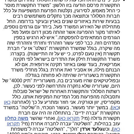
התקשורת פרסם הודעה בזו הלשון: "משרד התקשורת מוסר
כי החל מאמש, לסירוגין, נקלטות הפרעות המשפיעות על כלל
חברות הסלולר וכתוצאה מכך נתקלים משתמשים רבים
בבעיות שירות באיזורים שונים בארץ ובעיקר בדרומה. החל
מתחילתו של האירוע המשרד פעל, ביחד עם גורמים נוספים,
לאיתור מקור ההפרעה אשר זוהתה מכוון דרום ופועל מול
הגורמים המתאימים להפסקתה." איש לא הרגיש בספין
המדהים הזה. כבר לפני עשור הזהרתי וחזרתי והזהרתי שזה
מה שיקרה, בגלל שמשרד התקשורת "נשלט" אז ע"י חברת
תקשורת (אין טעם לפרט, כי יש על זה התיישנות). בקצרה:
משרד התקשורת חילק את התדרים בישראל לפי תקינה
אמריקאית, בעוד שאנו באיזור תקינה אירופאית. אם לא
הבנתם מילה, אז אסביר זאת אחרת: בגלל מחדלי משרד
התקשורת בשערורייה שהיתה לא פחותה בגודלה
ובפוליטיקאים שהיו מעורבים בה, משערוריית "תיק 4000" של
היום, שערוריה שלא נחקרה והתרחשה לפני כעשור. לכן,
רשתות הסלולר והתקשורת האחרות של ישראל סובלות
ותסבולנה מהפרעות מכל המדינות המקיפות אותנו, כולל
מקפריסין, יוון וטורקיה. אני חוזר ומתריע על כך (לאחרונה
כאן
ו
כאן
), במשך יותר מעשור. בעשור הנוכחי, ה"שליטה" במשרד
התקשורת "עברה ידיים". בהתחלה זה היה עם חברת
תקשורת גדולה (מי?
תקראו כאן
), ואחרי שהשר
משה כחלון
עזב בבהילות, "השליטה" עברה לחברה אחרת (מי?
תקראו
כאן
), וכש
גלעד ארדן
"הלך", "השליטה" עברה ל"משפחת