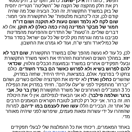
הפשע", כהגדרת
אילן ישועה
. כרגע, חוקרים ב"תיק 4000"
רק את חלק מהקצה של הקצה של "השליטה" הטרייה יחסית
של בזק במשרד התקשורת. זה הכל. הבעיה שכל מה שהיה
קודם לכן, זכה ל"כתבות מלטפות" של התקשורת והכי חמור:
שום לקח לא נלמד ושום טעות לא תוקנה ושום דו"ח
חמור של מבקר המדינה (והיו כמה כאלו) לא תוקן
. אלו לא
דברים שוליים. ה"טעות" של התדרים וההפרעות מהמדינות
סביבנו גרמה וגורמת נזק לכיס של כל עם ישראל בסדר גודל
של כמיליארד וחצי ש"ח, ועוד לא גמרנו את החשבון.
לכן, כל עוד לא נעשה מהפך שלם במשרד התקשורת,
שום דבר לא
יזוז
. במהלך השנים האחרונות הזהרתי את ראשי משרד התקשורת
ובעלי תפקידים אחרים במשרד ובמועצת הכבלים והלווין,
שכדאי
להם לפרוש בשיא ולא לפרוש כאשר הם בגדר חשודים
. כולם
צחקו לי בפרצוף. אולם, במציאות, הייתי היחיד, שחזה במדויק,
שהשרים
כחלון
ו
ארדן
לא יסיימו את הקדנציה שלהם כשרים, ושהם
"יברחו" מהתפקיד לפני ש"יעלו עליהם". חזיתי במדויק את הנפילת
כל 3 המנכ"לים האחרונים של משרד התקשורת (
עדן בר טל
,
אבי
ברגר
ו
שלמה פילבר
). לא אני הבאתי לנפילתם. אין לי את היכולת
הזו. זה ברור. אני יכול רק לכתוב לטובת הקוראים הנאמנים הרבים
של אתר זה. הבכירים הללו
עשו זאת לעצמם במו ידיהם
, למרות
שהוזהרו על ידי עשרות ומאות פעמים, שיפרשו לפני שיהיה מאוחר
מדי.
באחד המאמרים, ריכזתי את כל ההמלצות שלי לבעלי תפקידים