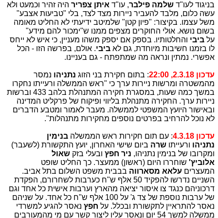
בניגוד לעו"ד
שלמה פילבר
, עו"ד
איתן צפריר
היה זהיר וכמעט ולא
עשה כלום, מלבד להעביר ניירות מצד לצד, בלי "טביעות אצבע"
משל עצמו. בקיצור: "פיון קטן" שלמיטב ידיעתי לא החליט מאומה
בשום נושא. אולי החוקרים מצפים ממנו ש"ימכור להם מידע"
על
ביבי
והחלטותיו. בספק אם יספק משהו מעניין, כי איש לא ייחס
לו בזמנו חשיבות מיוחדת, גם לא
ביבי
. אולם, בפרשה הזו - הכל
אפשרי. נמתין ונראה מה שמתפתח - גם בעניינו.
עדכון 2.3.18, 22:00
: בתום חקירת בני הזוג
נתניהו
נמסר
מהמשטרה ומרשות ניירות ערך כי "ראש הממשלה ורעייתו נחקרו
במשך כמה שעות, במסגרת חקירה המתנהלת בלהב 433 וברשות
ניירות ערך. החקירה מתנהלת בליווי ופיקוח של פרקליט המדינה
ובאישור היועץ המשפטי לממשלה. מעבר לאמור ומטבע הדברים
לא נוכל להרחיב בפרטים נוספים מחקירות מתנהלות".
עדכון 4.3.18
: עם תום חקירות ראש הממשלה
בנימין
נתניהו
ורעייתו
שרה
ביום שישי האחרון, יועץ התקשורת (לשעבר)
ומקרובו של בנימין נתניהו,
ניר חפץ
ובעלי בזק
שאול
אלוביץ'
שוחררו היום (ראשון) ממעצר. כך החליט שופט
המעצרים
עלאא מסארווה
בבבית משפט השלום בתל אביב.
השניים נדרשו להפקיד 50 אלף ש"ח כערבות לשחרורם, הפקדת
דרכוניהם כנגד צו איסור יציאה מהארץ וערבות אישית כל אחד וגם
של ערבות נוספת של צד ג' על 100 אלף ש"ח כל אחד. על שניהם
נאסר להתראיין לתקשורת ובכלל. על
חפץ
נאסר להגיע למשרדי
ממשלה למשך 54 יום ונאסר עליו ליצור קשר עם מי מהמעורבים