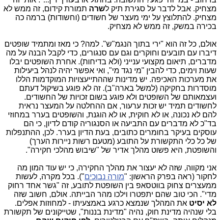
מצחיק. אבל לדבר על סגירת תיק ל
שרה
תמורת קידום, זה ממש לא
מצחיק. להתלוצץ על ימי מעצר של חשודים (וחשודות) ברמה כה
בכירה במשק, זה ממש לא מצחיק.
אולם, כל זה הוא "ירי בתוך הנגמ"ש". למה? כי מאז ומתמיד שופטים
דיברו עם תובעים וחוקרים וגם עם סנגורים, כדי לקבל הבנה על מה
מדברים, תיאום מקצועי ענייני (ולא בדיחות). אחרת השופטים יבלו
שעות וימים, כדי להבין "מי נגד מי", ואי אפשר יהיה לנהל ביעילות
את מערכות האכיפה. יש מדינות שההתייעצויות המוקדמות הללו
מוסדרות בחקיקה (למשל בארה"ב). זה לא פוגע בשיקול דעתם
ועצמאותם של השופטים ולא פוגע בשום זכויות של החשודים.
לחשודים תמיד יש זכות ערעור, אם ההחלטה על המעצר נראית
להם לא נכונה, או לא חוקית, או לא הוגנת, והשופטים בערר במחוזי
בד"כ לא מדברים עם התביעה או הסנגוריה קודם לדיון, כי הם
עוסקים בעיקר בחומרים כתובים, בעת הדיון בערר. לכן, ההתנפלות
של כל כלי התקשורת על התובע (מטעם רשות ניירות הערך)
והשופטת, היא פשוט מהלך אדיר של "שיבוש מהלכי חקירה".
אני מקווה, שזה לא יעצור את מהלך החקירה, כי יש עוד המון מה
לחקור (ראה בפרק הראשון: "
מורה נבוכים
"). בכל מקרה, לעשות
ממעצרים צחוק בווטסאפ בין השופטת לתובע, זה "גשר אחד רחוק
מדי". הכי טוב שהם יתפטרו וילכו מהר הבייתה. אולם, חשוב שזה
לא יסיט
את המהלך שנמצא כרגע באמצעיתו - למחוזות אפלים.
בלי שנהיה מדינת חוק, נהיה "מדינת בננות", שטייקונים של תקשורת