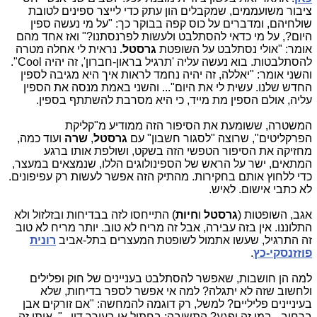
ציבור משועממים, שמקבלים הון עתק כדי לייצר ספינים לטובת
שולחיהם, ומדברים על כוס קפה בבוקר כך: "על מי נעשה ספין
היום?, על מי כדאי להסתלבט ולעשות לפרנסתנו?" ואז אחד מהם
אומר: "אולי נסתלבט על השופטת
גרסטל.
נראית לי אחלה מטרה
להסתלבטות. בוא נעשה עליה 'תרגיל בראון-חברון', זה יהיה Cool".
והשני אומר: "יאללה, זה יהיה נחמד לראות איך היא מגיבה לספין
החדש שלנו. עשית לי את היום"... והשני באמת מנסה את הספין
עליה, אולם הספין מת מייד, כי היא מסרבת להשתתף בספין.
המשטרה, ששומעת את הסיפור הזה ממודיע מ"קליקת
הפרקליטים", שרוצה "לסגור חשבון" עם
גרסטל
,
שרה
ועוד כמה,
מחזיקה את הסיפור הטפשי הזה בשקט, ושולפת אותו ברגע
המתאים, ישר על הראש של הספינולוגים הללו, שנמצאים במעצר,
כדי ללחוץ אותם בחקירות. מהתיק הזה אפשר לעשות רק עפיפונים.
לא כתבי אישום. לאיש.
אגב, השופטות (
גרסטל
ו
חיות
) התייחסו לזה בבדיחות ובזלזול ולא
התלוננו. אין בזה עבירה, אבל זה מריח לא טוב. יותר מריח לא טוב
זה התרגיל, שעשו אתמול לשופטת המעצרים בתל-אביב
רונית
פוזזנסקי-כץ
.
למה הן חושבות, שאפשר להסתלבט בעניינים של חוק ופלילים
ולחשוב שזה לא יתגלה? למה אי אפשר לספר בדיחות, שלא
בעיניינים פליליים? למשל, רק דוגמה להמחשה: "אם זורקים אבן
ברחוב - במי זה יפגע? התשובה: בחתול או בעורך דין...". אותי זה