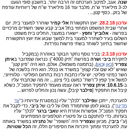
שנה
. אגב, למיטב הערכתנו זה הרבה יותר, בחשבון סופי הגענו
לכ-3 מיליארד ש"ח, מלבד עוד 16 מיליארד ש"ח של ריווחיות עודפת
של בזק.. כסף קטן... .
עדכון 28.2.18
: יועץ התקשורת
אלי קמיר
שוחרר למעצר בית. יום
אחרי שבית המשפט המחוזי בתל אביב קבע ששני חשודים מרכזיים
בפרשה -
אלוביץ' וחפץ
- יישארו במעצר, החליט בית משפט
השלום בעיר לשחרר למעצר בית למשך שבוע את יועץ התקשורת
שחשוד בתיווך לשוחד בשתי פרשות נפרדות.
עדכון 2.3.18
: בכיר נוסף נחקר הבוקר באזהרה (במקביל
לחקירת
ביבי
ו
שרה
בפרשת "תיק 4000"): כנראה שמדובר ב
איתן
צפריר
(
כאן
ו
כאן
), (בתמונה משמאל). אולם, הוא היה "פיון קטן"
שאיש "לא שם עליו קצוץ" במשרד או בכלל. הוא היה בלשכה של
השר כמינוי פוליטי, יש עליו כתבות רבות בתחום הפוליטי - טלוויזיוני,
למשל איך קפץ ל"רשת" כמעט בלי צינון.... זה מה שכתבתי עליו
ב-
10.6.15
:
איתן צפריר
ראה עצמו מועמד לתפקיד המנכ"ל, כשלא
קיבל את התפקיד [
פילבר
קיבל], עשה נכון והחליט לפרוש....
להערכתי, ייתכן ש
פילבר
"לכלך" עליו (במסגרת עדויותיו כ"
עד
מדינה
"), בנוגע לזמן שהתמודד מולו על ליבו של
ביבי
, כדי לקבל את
תפקיד המנכ"ל. אפשרות אחרת היא ש
אבי ברגר
"לכלך" עליו
בעדותו, כדי להתנקם בו על פיטוריו הטלפוניים המפתיעים
(ע"י
ביבי
), מכיוון ש
צפריר
היה "השופר" של
נתניהו
במשרד באותה
עת. להערכתי ומתוך היכרות את הסיפורים הללו, זה
הכל שטויות
.