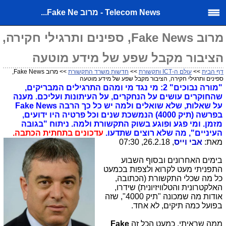
Telecom News - מרוב Fake Ne...
מרוב Fake News, ספינים ותרגילי חקירה,
הציבור מקבל שפע של מידע מוטעה
דף הבית
>>
עולם ה-ICT ותקשורת
>>
חדשות משרד התקשורת
>> מרוב Fake News,
ספינים ותרגילי חקירה, הציבור מקבל שפע של מידע מוטעה
"מורה נבוכים" 2: מי נגד מי ומהם התרגילים המבריקים,
שהחוקרים עושים על הנחקרים, על העיתונות ועליכם. מענה
על שאלות, שלא שואלים ולמה יש כל כך הרבה Fake News
בפרשה (תיק 4000) הנמשכת שנים וכל פרטיה היו ידועים,
מזמן. ומי פגע ופוגע בשוק התקשורת ולמה. ניתוח "בגובה
העיניים", מה שלא רוצים שתדעו.
עדכונים בתחתית הכתבה.
מאת:
אבי וייס
, 26.2.18, 07:30
בימים האחרונים ובסוף השבוע
התפניתי מעט לקרוא ולצפות בכמעט
כל מה שכלי התקשורת (הכתובה,
האלקטרונית והטלוויזיונית) שידרו,
אודות מה שמכונה "תיק 4000", שזה
בפועל כמה תיקים, לא אחד.
ממה שראיתי, כמעט הכל זה
Fake