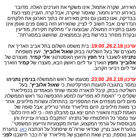
האירוע, שקרה אתמול, אינו משקף את הערכים האלה. מדובר
באירוע חריג וחמור, שאסור שיקרה, אבל קרה. העניין מצוי כעת
בבדיקה, ואנו כמובן גם נפיק מאירוע זה בתוך הארגון את הלקחים
הנדרשים. אבל חשוב לי לציין, שהאירוע הזה בשום פנים ואופן אינו
פוגם בחקירה המעולה, שבוצעה ע"י מחלקת חקירות, מודיעין
ובקרת מסחר בפרשת בזק ובממצאים, שהושגו במסגרתה".
עדכון 26.2.18, 19:00
: בית משפט השלום בתל אביב האריך את
מעצרם של בעל השליטה בבזק
שאול אלוביץ'
, יועץ משפחת
נתניהו
לשעבר
ניר חפץ
והיועץ האסטרטגי
אלי קמיר
. מעצרם של
אלוביץ' וחפץ
הוארך עד ליום ראשון הבא, מעצרו של
קמיר
הוארך
עד ליום רביעי הקרוב.
עדכון 26.2.18, 23:00
: מטעמו של ראש הממשלה
בנימין נתניהו
נמסר בתגובה לטענות הפרקליטות, כי
שאול אלוביץ'
, בעל
השליטה בבזק, קיבל לכאורה סכומי שוחד הנאמדים בכמיליארד
שקלים כי "האמת לא מפריעה למסע ההכפשה נגד ראש הממשלה.
מיום ליום מנפחים את המספרים: בהתחלה עשרות מיליונים, אחר
כך מאות מיליונים, היום מיליארד ומחר טריליון. אבל סופה של
האמת לנצח והאוויר החם יצא גם מהבלון הזה - כי לא היה כלום".
עוד נמסר כל החלטותיו של נתניהו "התקבלו בצורה עניינית והן
מבוססות על גורמי המקצוע, ועדות מקצועיות והייעוץ המשפטי".
בהערת אגב נציין, שכדאי שרוה"מ שיסתכל על הכתבה
כאן
. בהערת
אגב נוספת, נציין שאת החשבון של מיליארד ש"ח כבר חישבנו
לפני