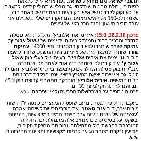
תושבי ישראל וגם מחוץ לישראל.
כעת אני אולי יכול לצאת
לפנסיה... כולם מבינים שצדקתי, גם מבלי שיתנו לי קרדיט. למעשה,
אני לא זקוק לקרדיט של איש. הקוראים הנאמנים של האתר הזה,
שצמחו לכ-150 אלף איש מאפס,
הם הקרדיט שלי
. בשבילם אני
עובד סביב השעון ונהנה מכל רגע של עשייה.
עדכון 26.2.18, 15:0
:
איריס
ו
אור אלוביץ'
, מנכ"לית בזק
סטלה
הנדל
ר והבכיר בבזק (סמנכ"ל פיתוח ויד ימינו של
שאול אלוביץ'
)
עמיקם שורר
שוחררו ללא דיון במסגרת "תיק 4000".
עמיקם
שורר
שוחרר למעצר בית של 5 ימים. בית המשפט שחרר למעצר
בית בן 10 ימים את
איריס אלוביץ'
, רעייתו של בעלי בזק
שאול
אלוביץ'
. עוד קודם לכן שוחרר בנה
אור
. לאחר מכן שוחררה
מנכ"לית בזק
סטלה הנדלר
גם כן למעצר בית. על
אלוביץ' והנדלר
הוטלו גם צוי עיכוב יציאה מהארץ לחצי שנה והפקדת דרכוניהם
בבית המשפט.
איריס אלוביץ'
הורחקה ממשרדי קבוצת בזק ל-45
יום, ו
הנדלר
תורחק למשך 30 יום.
פרטים נוספים על השתלשלות הפרשה (למי שפספס) -
כאן
.
בעקבות חילופי המסרונים עם שופטת המעצרים כינסה יו"ר רשות
ניירות ערך, ד"ר
ענת גואטה
, את חוקרי הרשות לשיחה ואמרה:
"עוצמתה של רשות ניירות ערך הייתה תמיד במקצועיות, בהגינות
ובשקט. ‏‎על בסיס ערכים מנחים אלה מתנהלת גם החקירה
המורכבת בפרשת בזק מתחילתה, ובזכותם מחלקת חקירות,
מודיעין ובקרת מסחר הגיעה לרמות מקצועיות ומצוינות מהגבוהות
שיש.