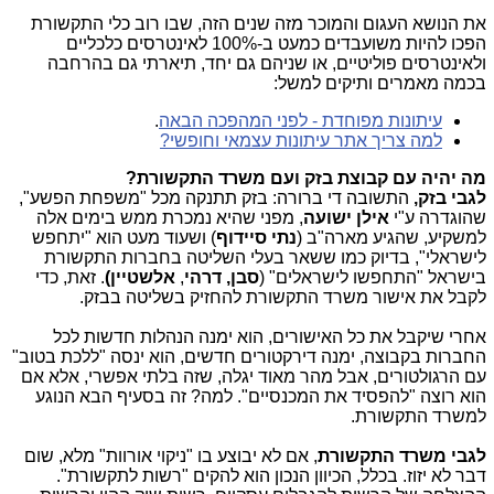
את הנושא העגום והמוכר מזה שנים הזה, שבו רוב כלי התקשורת
הפכו להיות משועבדים כמעט ב-100% לאינטרסים כלכליים
ולאינטרסים פוליטיים, או שניהם גם יחד, תיארתי גם בהרחבה
בכמה מאמרים ותיקים למשל:
עיתונות מפוחדת - לפני המהפכה הבאה
.
למה צריך אתר עיתונות עצמאי וחופשי?
מה יהיה עם קבוצת בזק ועם משרד התקשורת?
לגבי בזק,
התשובה די ברורה: בזק תתנקה מכל "משפחת הפשע",
שהוגדרה ע"י
אילן ישועה
, מפני שהיא נמכרת ממש בימים אלה
למשקיע, שהגיע מארה"ב (
נתי סיידוף
) ושעוד מעט הוא "יתחפש
לישראלי", בדיוק כמו ששאר בעלי השליטה בחברות התקשורת
בישראל "התחפשו לישראלים" (
סבן,
דרהי
,
אלשטיין)
. זאת, כדי
לקבל את אישור משרד התקשורת להחזיק בשליטה בבזק.
אחרי שיקבל את כל האישורים, הוא ימנה הנהלות חדשות לכל
החברות בקבוצה, ימנה דירקטורים חדשים, הוא ינסה "ללכת בטוב"
עם הרגולטורים, אבל מהר מאוד יגלה, שזה בלתי אפשרי, אלא אם
הוא רוצה "להפסיד את המכנסיים". למה? זה בסעיף הבא הנוגע
למשרד התקשורת.
לגבי משרד התקשורת
, אם לא יבוצע בו "ניקוי אורוות" מלא, שום
דבר לא יזוז. בכלל, הכיוון הנכון הוא להקים "רשות לתקשורת".