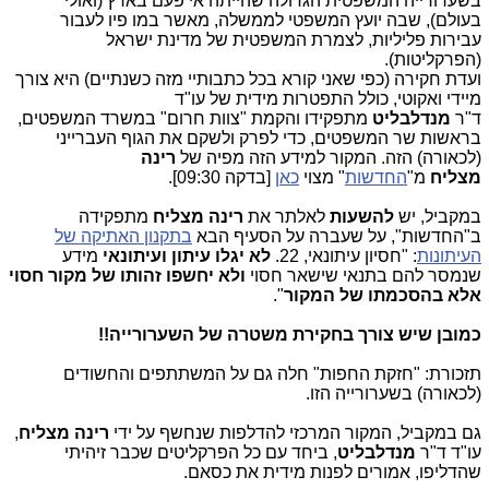
בשערורייה המשפטית הגדולה שהייתה אי פעם בארץ (ואולי
בעולם), שבה יועץ המשפטי לממשלה, מאשר במו פיו לעבור
עבירות פליליות, לצמרת המשפטית של מדינת ישראל
(הפרקליטות).
ועדת חקירה (כפי שאני קורא בכל כתבותיי מזה כשנתיים) היא צורך
מיידי ואקוטי, כולל התפטרות מידית של עו"ד
ד"ר
מנדלבליט
מתפקידו והקמת "צוות חרום" במשרד המשפטים,
בראשות שר המשפטים, כדי לפרק ולשקם את הגוף העברייני
(לכאורה) הזה. המקור למידע הזה מפיה של
רינה
מצליח
מ"
החדשות
" מצוי
כאן
[בדקה 09:30].
במקביל, יש
להשעות
לאלתר את
רינה מצליח
מתפקידה
ב"החדשות", על שעברה על הסעיף הבא
בתקנון האתיקה של
העיתונות
: "חסיון עיתונאי, 22.
לא יגלו עיתון ועיתונאי
מידע
שנמסר להם בתנאי שישאר חסוי
ולא יחשפו זהותו של מקור חסוי
אלא בהסכמתו של המקור
".
כמובן שיש צורך בחקירת משטרה של השערורייה!!
תזכורת: "חזקת החפות" חלה גם על המשתתפים והחשודים
(לכאורה) בשערורייה הזו.
גם במקביל, המקור המרכזי להדלפות שנחשף על ידי
רינה מצליח
,
עו"ד ד"ר
מנדלבליט
, ביחד עם כל הפרקליטים שכבר זיהיתי
שהדליפו, אמורים לפנות מידית את כסאם.