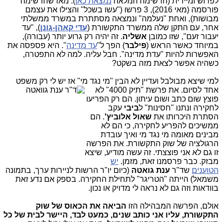
לפרוש ומיידית (הרשימה המלאה
נמצאת כאן
). מאז שהרשימה
פורסמה (מאי 2016), 3 פרשו ("עשו בשכל" והצילו את עצמם
מבושות), ואחת "נעלמה" ונמצאה מסתתרת במשרד ממשלתי
אחר, עם התקן שלה ממשרד התקשורת (
עדי קאהן-גונן
), "עד
יעבור זעם", שזו כמובן
אשליה
. זה יהיה רק גרוע יותר (עבורה),
במיוחד כאשר הראש (
פילבר
) הפך ל"
עד מדינה
". היא פספסה את
האפשרות להיות "עדת מדינה". חבל עליה. למה לא התפטרה,
כשהיה אפשר לצאת מזה בשקט?
למי שיצא מבולבל ועדיין לא הבין "מי נגד מי" אז יש לי רק משפט
אחד לסיום. את פר
שת "תיק 4000" לא
פוצץ שום כתב ושום עיתון. הם רק הפריעו
לחקירה ונתנו "חסינות" ל
ביבי
עקב
הסתרת היכרותו את
שאול אלוביץ'
. הם
ממשיכים להפריע לחקירה, כי הם לא
מבינים מאומה מי נגד מי ואיך עובדת
הרגולציה של שוק התקשורת. את הפרשה
זו גם לא אני פוצצתי. זה עשה מודיע, שיצא
מבזק. כבר פרסמנו זאת, מזמן.
יש
הטוענים
שד"ר
ענת גואטה
(כיום יו"ר הרשות לניירות ערך, בתמונה
משמאל) הייתה "הטריגר" לתחילת החקירה. בספק אם נדע זאת
בוודאות וזה גם לא נראה לי מדויק או נכון.
אולם, הפרשה המבהילה הזו
הביאה את הכאוס של שוק
התקשורת, עליו אני כותב שנים, כמעט לבד, היישר לבית של כל