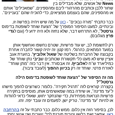
News
של אנשים, שלא מבדילים בין
שחור ללבן וכותבים מהרהורי ליבם ומהספינים, "שמאכילים" אותם
או מהספינים, שהם בעצמם ממציאים, כדי להוכיח שהם "בעניינים".
כבר כתבתי "מורה נבוכים" -
כאן
על מה שיש ויהיה בפרשה זו,
ובינתיים, למעט הסיפור המופרך של "הצעת שוחד לשופטת בדימוס
גרסטל
", לא התרחש דבר, שלא נחזה ולא היה ידוע לי (וגם ל
גדי
פרץ
מגלובס).
רק לתשומת לב, יש עוד פרשיות, שטרם נחשפו ואחשוף אותן
במועד המתאים, כהרגלי. רמז קטן: זה יהיה קשור לחברה אחרת
בקבוצה של החברות בשליטה של
שאול אלוביץ'
. בהערת אגב
אציין שיש לא מעט כלי תקשורת שכותבים ש
ביבי
נתן שוחד של
כמיליארד ש"ח ל
אלוביץ/
. זה אבסורד. אין דבר כזה "מתן שוחד"
לאזרח פרטי. שוחד זה רק
בכיוון ההפוך
(לעובד ציבור).
מה זה הסיפור של "הצעת שוחד לשופטת בדימוס הילה
גרסטל"?
בקצרה: קוראים לזה "תרגיל חקירה". כלומר: כשרוצים להפוך מישהו
ל"עד מדינה", או שיודה במה שמאשימים אותו, מוסיפים בחקירה
פרשיות הנראות מפחידות, כדי שהנחקר יחוש, שאולי כדאי להודות
או להיות "עד מדינה". טריק ישן. לפעמים זה עובד יפה. זהו.
לכן, בסיפור הזה אין כלום. ממש כלום. כבר כתבתי על זה
בהרחבה
כאן
. אתאר זאת בלשון ציורית מובנת לכל: יושבים שני אנשי יחסי