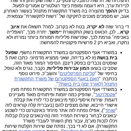
ההצלחה של הרשות להגבלים עסקיים, רשות שוק ההון והרשות
לניירות ערך, היא דוגמה ומופת כיצד רגולטורים אמורים לפעול.
בדיוק
ההפך
מהצורה בה משרד התקשורת מתנהל בעשור האחרון.
אגב, יש מסמכים מוכנים לחקיקה של "רשות לתקשורת" עצמאית.
די ברור שזה
לא יקרה
, בטח לא בקרוב. למה? תשאלו את
איוב
קרא
... לכן, הכאוס בשוק התקשורת
יימשך
. יתרה מכך, "האפלייה
באכיפה" גורמת לכך, שפרשות פליליות חמורות ביותר נמרחו ולא
נחקרו, ואביא רק 2 פרשיות פיקנטיות להמחשה:
במשרדי אגף הספקטרום במשרד התקשורת נחשף,
שפעל
בית בושת
(זו לא בדיחה, שאני ממציא מדמיוני. כתבו זאת 5
שופטים נכבדים בפסק דינם). הסיפור המוזר מאוד הזה,
שסביבו בוצעו
המון עבירות פליליות
, נקבר, נגרס ולא טופל,
בחיפוי של "
קליקת הפרקליטים
" והשב"כ. פירוט נוסף
בכתבה: "
האם באגף הספקטרום של משרד התקשורת
התנהל (לאורך זמן) בית בושת?
".
במשרדי אגף הספקטרום במשרד התקשורת נפתח מעין
"
אקסלרטור
", שהפיק כמה יוזמות ופיתוחים מאוד מעניינים
דוגמת: שירות איסוף כסף מיבואנים כדי לזרז את קבלת
אישורי הייבוא, שהם מצפים להם (בעברית קלה קוראים לזה
"
שוחד
"), אפילו נפתח לזה אתר מיוחד באינטרנט כדי לשכנע
יבואנים לבחור בשירות המהיר הזה (והיבואנים קיבלו קבלות
ויכלו לנכות מע"מ, עבור מתן השוחד לעובדי משרד
התקשורת). אם לא די בכך, נפתח שם שירות הקלטת שיחות