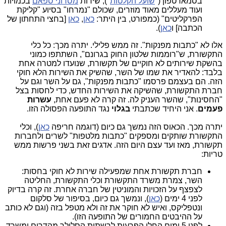
בסמארטפון ("
שועל הקלטות
"), שירות
מסרוני ספאם
בכמויות
ועוד מעללים מאוד מוזרים, שכולם "נמרחו" בסיוע "קליקת
הפרקליטים" (כמפורט, בין היתר:
כאן
,
כאן
[בחצי התחתון של
הכתבה] ו
כאן
).
אלו לא "כתבות מפנקות". זה ממש פלילי. יתרה מכך: כל כלי
התקשורת, ש"רוממות שלטון החוק בגרונם", השתתפו כמוני
בהשקת שירותים לא חוקיים של תקשורת, שנועדו למטרה אחת
בלבד: להאדיר את שמו של השר, שהשיק את השירות הלא חוקי
הזה. הם בעצמם פרסמו "כתבות מפנקות", גם על השר וגם על
חברת התקשורת, שהשיקה את השירות החדש, כדי לחסות בצל
"החסינות", שהשר העניק לה. זה קרה לא פעם אחת,
עשרות
פעמים
. אני היחיד שכתבתי
בגלוי
נגד התופעה הפסולה הזו.
יתרה מכך. הכאוס הזה נמשך גם כיום (דוגמה חריפה
כאן
), וכלי
התקשורת שותקים ומספקים "כתבות מלטפות" לשרים ולחברות
תקשורת, מאז ועד עצם היום הזה. אדגים זאת בשני פרשות ממש
טריות:
חברת תקשורת אחת שמפעילה שירות לא חוקי בחסות:
השר, צמרת משרד התקשורת וכלי התקשורת, החליטה
לצפצף על הזכויות והמוניטין של חברה אחרת. זה קרה בדיוק
לפני 4 ימים (
כאן
), ונמשך גם כיום, בסיפור של סלקום
ונטפליקס, ואיש לא חוקר את זה ולא מטפל בזה (וגם לא כותב
על ההיבטים החמורים של התופעה הזו).
לפני 5 ימים החלו הפרעות לרשתות הסלולר מהדרום ומשרד