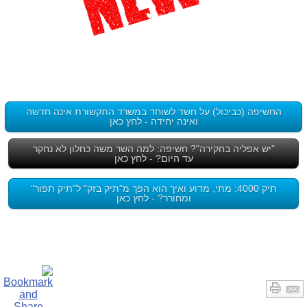
החשיפה (כביכול) על חשד לשוחד במשרד התקשורת אינה חדשה
ואינה יחידה - לחץ כאן
"יש אפליה בחקירה"? חשיפה: למה השר משה כחלון לא נחקר
עד היום? - לחץ כאן
תיק 4000: מתי, מדוע ואיך הוא הפך מ"תיק בזק" ל"תיק תפור"
ומחורר? - לחץ כאן