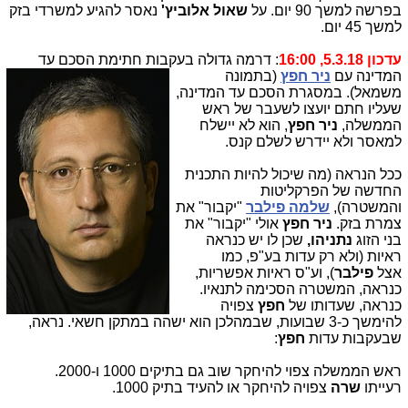
בפרשה למשך 90 יום. על
שאול אלוביץ'
נאסר להגיע למשרדי בזק
למשך 45 יום.
עדכון 5.3.18, 16:00
: דרמה גדולה בעקבות חתימת הסכם
עד
המדינה עם
ניר חפץ
(בתמונה
משמאל). במסגרת הסכם עד המדינה,
שעליו חתם יועצו לשעבר של ראש
הממשלה,
ניר חפץ
, הוא לא יישלח
למאסר ולא יידרש לשלם קנס.
ככל הנראה (מה שיכול להיות התכנית
החדשה של הפרקליטות
והמשטרה),
שלמה פילבר
"יקבור" את
צמרת בזק.
ניר חפץ
אולי "יקבור" את
בני הזוג
נתניהו,
שכן לו יש כנראה
ראיות (ולא רק עדות בע"פ, כמו
אצל
פילבר
), וע"ס ראיות אפשריות,
כנראה, המשטרה הסכימה לתנאיו.
כנראה, שעדותו של
חפץ
צפויה
להימשך כ-3 שבועות, שבמהלכן הוא ישהה במתקן חשאי. נראה,
שבעקבות עדות
חפץ
:
ראש הממשלה צפוי להיחקר שוב גם בתיקים 1000 ו-2000.
רעייתו
שרה
צפויה להיחקר או להעיד בתיק 1000.