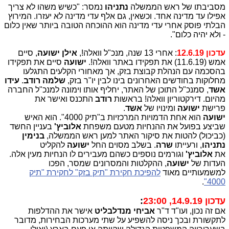
מסביבתו של ראש הממשלה
נתניהו
נמסר: "כשיש משהו לא צריך
אפילו עד מדינה אחד. וכשאין, גם אלף עדי מדינה לא יעזרו. המירוץ
הבלתי פוסק אחרי עדי מדינה הוא ההוכחה הטובה ביותר שאין כלום
- ולא יהיה כלום".
עדכון 12.6.19
: אחרי 13 שנה, מנכ"ל וואלה!,
אילן ישועה
, סיים
אמש (11.6.19) את תפקידו באתר וואלה!.
ישועה
סיים את תפקידו
בהסכמה עם הנהלת קבוצת בזק, אך מאחורי הקלעים התגלעו
מחלוקות בחודשים האחרונים בינו לבין יו"ר בזק,
שלמה רודב
.
עידו
אשד
, סמנכ"ל התוכן של האתר, יחליף אותו וימונה למנכ"ל החברה
מהיום. דירקטוריון וואלה! בראשות
רודב
התכנס ואישר את
פרישת
ישועה
ומינויו של
אשד
.
ישועה
הוא אחת הדמויות המרכזיות ב"תיק 4000". הוא האיש
שביצע בפועל את ההנחיות מטעם משפחת
אלוביץ'
בעניין החשד
(כביכול) להטות את סיקור האתר למען ראש הממשלה,
בנימין
נתניהו
, ורעייתו
שרה
. בשלב מסוים החל
ישועה
להקליט
את
אלוביץ'
וגורמים נוספים כשהם מעבירים לו הנחיות מעין אלה.
העדות של
ישועה
, ההקלטות והמסרונים שמסר, הפכו
למשמעותיים מאוד
להפיכת חקירת "תיק בזק" לחקירת "תיק
.
4000"
עדכון 14.9.19, 23:00
:
אם זה נכון, ועו"ד ד"ר
אביחי מנדלבליט
אישר את ההדלפות
לתקשורת ובכך ניסה להשפיע על שתי מערכות הבחירות, מדובר