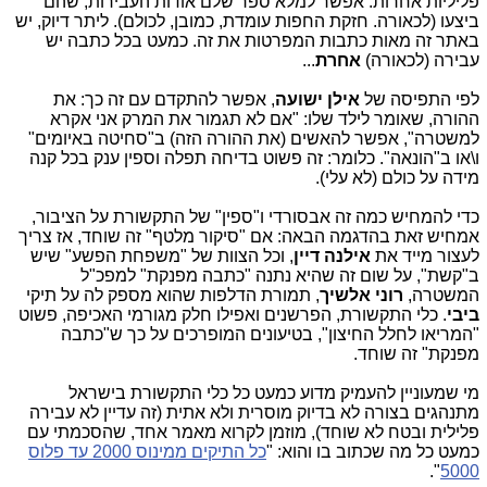
פליליות אחרות. אפשר למלא ספר שלם אודות העבירות, שהם
ביצעו (לכאורה. חזקת החפות עומדת, כמובן, לכולם). ליתר דיוק, יש
באתר זה מאות כתבות המפרטות את זה. כמעט בכל כתבה יש
עבירה (לכאורה)
אחרת
...
לפי התפיסה של
אילן ישועה
, אפשר להתקדם עם זה כך: את
ההורה, שאומר לילד שלו: "אם לא תגמור את המרק אני אקרא
למשטרה", אפשר להאשים (את ההורה הזה) ב"סחיטה באיומים"
ו\או ב"הונאה". כלומר: זה פשוט בדיחה תפלה וספין ענק בכל קנה
מידה על כולם (לא עלי).
כדי להמחיש כמה זה אבסורדי ו"ספין" של התקשורת על הציבור,
אמחיש זאת בהדגמה הבאה: אם "סיקור מלטף" זה שוחד, אז צריך
לעצור מייד את
אילנה דיין
, וכל הצוות של "משפחת הפשע" שיש
ב"קשת", על שום זה שהיא נתנה "כתבה מפנקת" למפכ"ל
המשטרה,
רוני אלשיך
, תמורת הדלפות שהוא מספק לה על תיקי
ביבי
. כלי התקשורת, הפרשנים ואפילו חלק מגורמי האכיפה, פשוט
"המריאו לחלל החיצון", בטיעונים המופרכים על כך ש"כתבה
מפנקת" זה שוחד.
מי שמעוניין להעמיק מדוע כמעט כל כלי התקשורת בישראל
מתנהגים בצורה לא בדיוק מוסרית ולא אתית (זה עדיין לא עבירה
פלילית ובטח לא שוחד), מוזמן לקרוא מאמר אחד, שהסכמתי עם
כמעט כל מה שכתוב בו והוא: "
כל התיקים ממינוס 2000 עד פלוס
".
5000