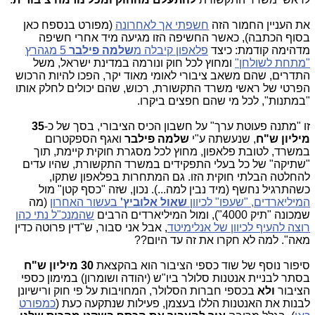
את העניין החמור הזה
חשפתי אך לאחרונה
(מפורט בנספח כאן
בסוף הכתבה), כאשר החשיפה הזו מגיעה מיד אחרי חשיפה
מדהימה קודמת: כיצד
פלאפון קיבלה מ
שלמה פילבר
5 מגהרץ
"מתחת לשולחן"
ומחוץ לכל חוק ונורמה במדינת ישראל, משל
התדרים, שהם משאב ציבורי לאומי מאוד יקר, הפכו להיות הרכוש
הפרטי של ראשי משרד התקשורת, רכוש, שהם יכולים לחלק אותו
"במתנות", לכל מי שהם חפצים ביקרו.
זו "מתנה פעוטת ערך" על חשבון הכיס הציבורי, בסך של כ-
35
מיליון ש"ח
, שנעשתה ע"י
שלמה פילבר
ואגף הספקטרום
במשרד, לטובת פלאפון, מחוץ לכל מסגרת חוקית קיימת, תוך
"שתיקה" של כל בעלי התפקידים במשרד התקשורת, שהיו עדים
להחלטה הבלתי חוקית הזו. גם המתחרות בפלאפון שתקו,
כשהתרגיל נחשף (מיד נבין למה...). נכון, שזה "כסף קטן" מול
המיליארדים, "שעפו" לכיוון
שאול אלוביץ'
בעשור האחרון
(מה
שמכונה "תיק 4000"), ומול המיליארדים הרבים
שהמנכ"ל נתי כהן
רוצה להעיף לכיוון של אנלימיטד
, אבל אני סבור, ש"דין פרוטה כדין
מאה". למה לא חקרו את זה עד היום??
סיפור נוסף של שוד כספי הציבור הוא בהקצאת
30 מיליון ש"ח
בסתר לבניית אנטנות סלולר ביו"ש (יהודה ושומרון) במימון כספי
הציבור
ולא
בכספי חברות הסלולר, המחויבות על פי חוק ורישיונן
לבנות את האנטנות הללו בעצמן, פעילות שנתקעה כעת (
כמפורט