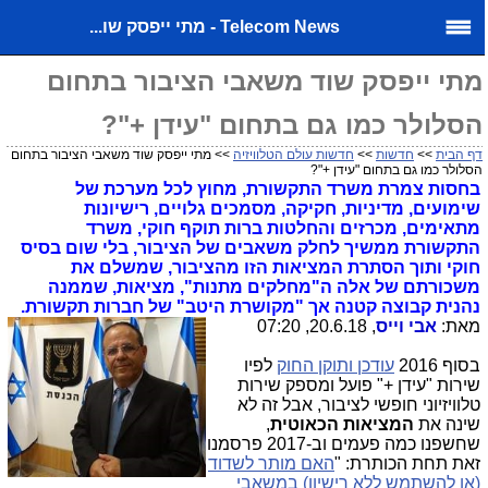
Telecom News - מתי ייפסק שו...
מתי ייפסק שוד משאבי הציבור בתחום
הסלולר כמו גם בתחום "עידן +"?
דף הבית
>>
חדשות
>>
חדשות עולם הטלוויזיה
>> מתי ייפסק שוד משאבי הציבור בתחום
הסלולר כמו גם בתחום "עידן +"?
בחסות צמרת משרד התקשורת, מחוץ לכל מערכת של
שימועים, מדיניות, חקיקה, מסמכים גלויים, רישיונות
מתאימים, מכרזים והחלטות ברות תוקף חוקי, משרד
התקשורת ממשיך לחלק משאבים של הציבור, בלי שום בסיס
חוקי ותוך הסתרת המציאות הזו מהציבור, שמשלם את
משכורתם של אלה ה"מחלקים מתנות", מציאות, שממנה
נהנית קבוצה קטנה אך "מקושרת היטב" של חברות תקשורת.
מאת:
אבי וייס
, 20.6.18, 07:20
בסוף 2016
עודכן ותוקן החוק
לפיו
שירות "עידן +" פועל ומספק שירות
טלוויזיוני חופשי לציבור, אבל זה לא
שינה את
המציאות הכאוטית
,
שחשפנו כמה פעמים וב-2017 פרסמנו
זאת תחת הכותרת: "
האם מותר לשדוד
(או להשתמש ללא רישיון) במשאבי