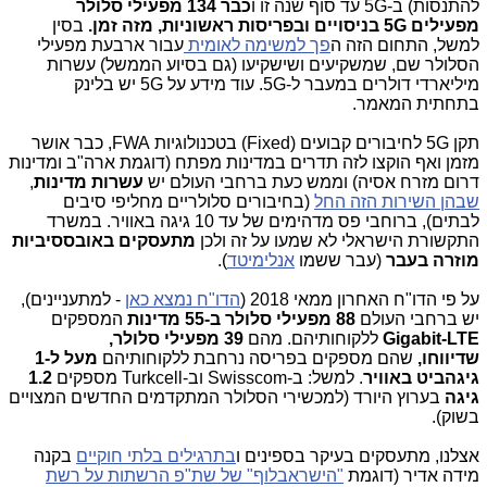
להתנסות) ב-5G עד סוף שנה זו ו
כבר 134 מפעילי סלולר
מפעילים 5G בניסויים ובפריסות ראשוניות, מזה זמן.
בסין
למשל, התחום הזה ה
פך למשימה לאומית
עבור ארבעת מפעילי
הסלולר שם, שמשקיעים ושישקיעו (גם בסיוע הממשל) עשרות
מיליארדי דולרים במעבר ל-5G. עוד מידע על 5G יש בלינק
בתחתית המאמר.
תקן 5G לחיבורים קבועים (Fixed) בטכנולוגיות FWA, כבר אושר
מזמן ואף הוקצו לזה תדרים במדינות מפתח (דוגמת ארה"ב ומדינות
דרום מזרח אסיה) וממש כעת ברחבי העולם יש
עשרות מדינות
,
שבהן השירות הזה החל
(בחיבורים סלולריים מחליפי סיבים
לבתים), ברוחבי פס מדהימים של עד 10 גיגה באוויר. במשרד
התקשורת הישראלי לא שמעו על זה ולכן
מתעסקים באובססיביות
מוזרה בעבר
(עבר ששמו
אנלימיטד
).
על פי הדו"ח האחרון ממאי 2018 (
הדו"ח נמצא כאן
- למתעניינים),
יש ברחבי העולם
88 מפעילי סלולר ב-55 מדינות
המספקים
Gigabit-LTE
ללקוחותיהם. מהם
39 מפעילי סלולר,
שדיווחו,
שהם מספקים בפריסה נרחבת ללקוחותיהם
מעל ל-1
גיגהביט באוויר
. למשל: ב-Swisscom וב-Turkcell מספקים
1.2
גיגה
בערוץ היורד (למכשירי הסלולר המתקדמים החדשים המצויים
בשוק).
אצלנו, מתעסקים בעיקר בספינים ו
בתרגילים בלתי חוקיים
בקנה
מידה אדיר (דוגמת
"הישראבלוף" של שת"פ הרשתות על רשת