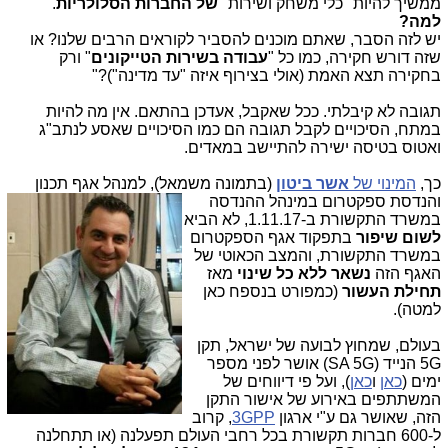
ממשיך להיות "כלי משחק ושירות"
של החברות הסלולריות
.
למה?
יש לזה הסבר, שאתם מוכנים להסביר לקוראים הרבים שלנו? או
שזה דורש חקירה, כמו כל "
עבודה בשירות הטייקונים
" ורק
בחקירה תצא האמת (אולי בצירוף איזה "עד מדינה")?"
תגובה לא קיבלתי. ככל שאקבל, אעדכן בהתאם. אין מה להיות
במתח, הסיכויים לקבל תגובה הם כמו הסיכויים שאסע לנתב"ג
ואטוס בטיסה ישירה להתיישב במאדים.
כך,
המינוי של
אשר ביטון
(בתמונה משמאל),
למנהל אגף תכנון
והנדסת ספקטרום במינהל ההנדסה
במשרד התקשורת ב-1.11.17, לא הביא
לשום שיפור
בתפקוד אגף הספקטרום
במשרד התקשורת, והמצב הכאוטי של
האגף הזה
נשאר ללא כל שינוי
מאז
תחילת העשור
(כמפורט בנספח כאן
למטה).
בעולם, שמחוץ לבועה של ישראל, תקן
5G הנייד (SA 5G) אושר לפני מספר
ימים (
כאן
ו
כאן
), ועל פי דיווחים של
המשתתפים באירוע של אישור התקן
הזה, שאושר גם ע"י ארגון
3GPP
, קרוב
ל-600 חברות תקשורת בכל רחבי העולם תפעלנה (או תתחלנה