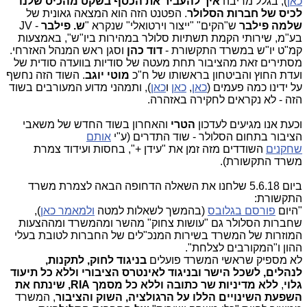
כאן
), בגלל מריבה
איך להעביר את הכסף בשקט מהכיס שלנו
לכיס של חברות הסלולר
. הפטנט הזה הוא המצאה גאונית של
שלמה פילבר
ש"הקים" "ייצור וירטואלי" שנקרא "
ש. פילבר
- JV
בע"מ, שירותי הקמת תשתיות סלולר במהירות ביו"ש", באמצעות
קמ"ט יו"ש במשרד התקשורת -
דוד כהן
וסגן ראש המנהל האזרחי.
מסתירים זאת מהציבור תחת מעטה של סודיות בוועדה סודית של
ועדת החוץ והביטחון בראשותו של ח"כ
מוטי יוגב
. השוד הזה נחשף
על ידינו כמה פעמים (
כאן
,
כאן
ו
כאן
), ותמהני מדוע המעורבים בשוד
הזה - לא נקראים לחקירה באזהרה.
וכעת אנו מגיעים לעדכון
הטרי
והאחרון בשוד החדש של משאבי
הציבור בתחום הסלולר - שוד התדרים (ע"י
אותם
שחקנים
השודדים מזה זמן את "עידן +", בחסות ועידוד צמרת
משרד התקשורת).
ביום 5.6.18 שלחנו את השאלה הדחופה הבאה לצמרת משרד
התקשורת:
"היום
פורסם בגלובס
(בהמשך לשאלות למטה
ולמאמר כאן
),
שחברות הסלולר גם "עושות צחוק" מהשר ומהמשרד ומההצעות
המוזרות של המשרד בשירות המנכ"לים של החברות לטובת בעלי
ההון ו"המקורבים לצלחת".
לא מספיק שראשי המשרד פועלים
בניגוד לחוק, לתקנות,
לנהלים, לשכל הישר ובניגוד לאינטרס הציבורי
וללא כל תיעוד
גלוי
,
ללא מדיניות שר כתובה וללא כל מסמך
RIA
, שינתח את
השפעת השינויים הללו על הרגולציה, השוק והציבור
, המשרד