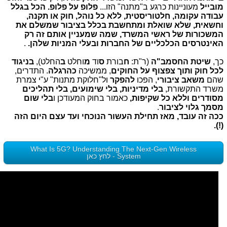
מובייל
מעוניינות כרגע ב"מתנה" הזו...
פלופ על פלופ. הכל בגלל
עבודה עקומה, חלטוריסטית, ללא כל נוהל, חוק או תקנה,
וחשאית, שלא שואלת ומתחשבת בכלל בציבור שמשלם את
המשכורות של ראשי המשרד, שמה שמעניין אותם זה רק
האינטרסים הכלכליים של החברות ובעלי המניות שלהן.
.
כך,
שיטת החסמב"ה
(ר"ת:
ח
בורת
ס
וד
מ
וחלט
ב
החלט),
בניגוד
לכל חוק ותוך צפצוף על החוקים
, ממשיכה
כהרגלה
. התדרים,
שהם
משאב ציבורי
, הפכו
להפקר
ול"חלוקת מתנות" ע"י צמרת
משרד התקשורת,
בלי מדיניות, בלי שימועים, בלי תהליכים
מסודרים וללא כל שקיפות,
כאמור בחוק המעודכן ו
בלי שום
מסמך גלוי לציבור
.
ככה זה עובד, מאז תחילת העשור הנוכחי ועד עצם היום הזה
(!).
What Is 5G? Understanding The Next-Gen Wireless
System - לחץ כאן