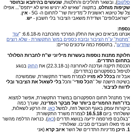
סלקום
), ובשאר תהליכים והחלטות,
שנעשים בהיחבא ובחוסר
שקיפות מוחלט
, בתקווה "שאיש לא ירגיש ואיש לא ייתפס"... אפילו
צל של טיוטא ראשונית ל"מדיניות שר" לתחום ה- 5G -
אין
.
"ישראבלופים" ושדידת משאבי הציבור בלי חשבון -
יש
.
נספח
:
אנחנו מביאים כאן את החלק המרכזי מהכתבה מ-6.6.18: "
עוד
"מתנות" ע"ח הציבור ובזבוז כספים במש' התקשורת - שלא רוצים
שתדעו
", בתוספת כמה עדכונים טריים:
חלוקת מתנות נוספות בעשרות מיליוני ש"ח לחברות הסלולר
בתחום התדרים.
הכנסת תיקנה ועדכנה לאחרונה (ב-22.3.18) את
החוק
בנוגע
לטיפול בספקטרום (בתדרים).
אבל זה
בכלל לא מזיז
לצמרת משרד התקשורת, שממשיכה
בשיטה הישנה של "
הכל סודי
" והכל
בלי לשאול את הציבור ובלי
לדווח לציבור
.
איך מתנהל תחום הספקטרום במשרד התקשורת, אפשר למצוא
בדו"חות החמורים ביותר של מבקר המדינה
, שערך כמה
ביקורות עומק באגף הכושל הזה, למשל
כאן
. זה הרקע לשאלות,
ששלחתי ביום
16.5.18
לצמרת משרד התקשורת:
"בגלובס פורסמה ידיעה בנושא תדרים (
כאן
). כנראה הדלפה מהשר
או מי מאלו העובדים סביבו. שאלותיי:
1
.
היכן
מדיניות התדרים של השר
איוב קרא
(אני