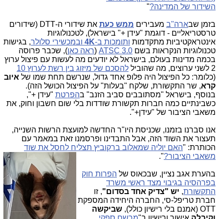
השידור של המדינה?
"
בזמן שב
ארה"ב
מעבירים
ממש כעת
את שידורי ה-DTT (שידורים
טרסטריאליים - דוגמת "עידן +" בישראל), לטכנולוגיות
אינטראקטיביות מתקדמות
ותומכות ב-
4K
ובמכשירי סלולר
, בגישות
טכנולוגיות הנקראות בשם
ATSC 3.0
(
ראה כאן
), שכבר פרוסה
בכמה מדינות בעולם, בישראל לא יודעים מה לעשות עם פיצול ערוץ
2 לשני ערוצים, מה שהוביל
להסכם של מיזוג בין רשת לערוץ 10
(כלומר: כל הפיצול היה פלופ אחד גדול, שנרשם תחת שמו של
איוב
קרא
, שר התקשורת, שלקח "בעלות" על הפיצול הכושל הזה).
בנוסף, בישראל "מסתובבים סביב הזנב" ב
הפרטת
"עידן +",
כשבינתיים כמה חברות תקשורת שודדות בלי שום חשבון וחוק, את
משאבי הציבור של "עידן+".
אנו סברנו בזמנו, שכניסת היו"ר החדשה למועצת הרשות השנייה,
תעצור את השוד הזה, אבל התבדינו ופרסמנו זאת במאמר עם
הכותרת: "
האם יוליה שמאלוב ברקוביץ תצליח לחסל את שוד
משאבי הציבור?
".
בהערת אגב נציין, שבכאוס של
הפרות חוק
בפרהסיה בגיבוי מצד ראשי משרד
התקשורת
,
יש "צדיק אחד בסדום"
, זו
חברת טריפל-סי, החברה היחידה המספקת
OTT (אמנם בלי רישיון כולל),
שביקשה
וקיבלה
אישור ורישיון ב"
מרשם ספקי