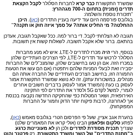
שמשרד התקשורת
כבר קרא
לחברות הסלולר
לקבל הקצאת
תדרים (זמנית) בתחום ה-700 מגההרץ
:
"תזכורת נוספת והשלמה:
בגלובס פורסמה היום עוד ידיעה בעניין התדרים (
כאן
).
היכן
ההחלטה? מי החליט אותה? על סמך איזה חוק או תקנה?
"
תגובה לא הצלחתי לקבל. די ברור למה. ככל שאקבל תגובה, אעדכן
בהתאם. ברור שלא אקבל תשובה. לשאלות קשות אין תשובות.
בנוסף, הרי
היה
מכרז לתדרים ל-LTE. איש לא מנע מחברות
הסלולר לרכוש עוד תדרים ל-LTE, לפי הצרכים העתידיים שלהן
במכרז הזה. אם הן טעו בחישובים שלהן, שהמנכ"לים של החברות
יסבירו זאת לבעלי המניות שלהם ויתפטרו (אם הם עשו את הטעות
החמורה הזו, בחישוב הצרכים העתידיים של החברה אותה הם
מנהלים, במשכורות עתק). זה לא נושא שמשרד התקשורת אמור
לעסוק בו כעת (המשרד אמור לעסוק בדברים חשובים אחרים
לגמרי, למשל לקדם 5G ולסדר את התדרים לפי התקינה
האירופאית, ושאר המטלות כפי שהחקיקה החדשה נקבעה בכנסת
אך לאחרונה, לרבות פיקוח יותר הדוק וחמור על החברות
המפוקחות).
בהערת אגב אציין, שעל פי הפרסום הטרי בגלובס מאמש (
כאן
),
לפתע
סלקום ופלאפון
הבינו (אולי קראו את המאמרים שלנו)
שצריך
תכנית מסודרת לתדרים
ולכן הן
לא מעוניינות כרגע
ב"מתנת התדרים" של השר ומשרד התקשורת
, רק
פרטנר והוט