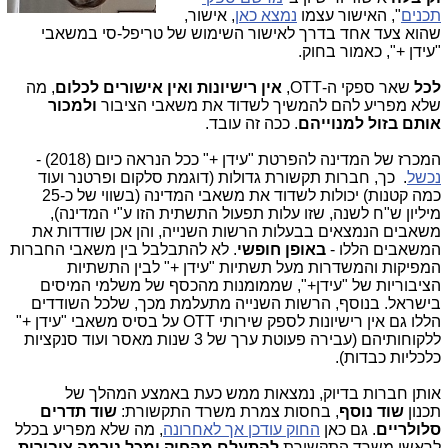
תכנים
", האישור עצמו
נמצא כאן
, אישור,
שהוא צעד אחד בדרך לאישור השימוש של טריפל-סי במשאבי
"עידן +", כאמור בחוק.
לכל
שאר ספקי ה-OTT,
אין רישיונות ואין אישורים לכלום
, מה
שלא מפריע להם להמשיך לשדוד את משאבי הציבור
ולמכור
אותם בזול למנוייהם
. ככה זה עובד.
המכרז של המדינה להפרטת "עידן +" ככל הנראה כיום (2018) -
נכשל
. כך, חברות תקשורת גדולות (דוגמת סלקום ופרטנר ועוד
כמה קטנות) יכולות לשדוד את משאבי המדינה (בשווי של כ-25
מיליון ש"ח לשנה, שזו עלות תפעול התשתית הזו ע"י המדינה),
משאבים הנמצאים בבעלות הרשות השנייה, והן אכן שודדות את
המשאבים הללו -
באופן חופשי
. לא להתבלבל בין משאבי החברות
המפיקות והמשדרות מעל תשתיות "עידן +" לבין התשתיות
הציבוריות של "עידן+", שממומנות מהכסף של משלמי המיסים
בישראל. בנוסף, הרשות השנייה מתעלמת מכך, שלכל השודדים
הללו גם אין רישיונות לספק שירותי OTT על בסיס משאבי "עידן +"
ללקוחותיהם (עבירה פעוטת ערך של 3 שנות מאסר ועוד סנקציות
כלכליות כבדות).
אותן חברות בדיוק, נמצאות ממש כעת באמצע המהלך של
תכנון
שוד נוסף
, בחסות צמרת משרד התקשורת:
שוד תדרים
סלולריים
. גם כאן
החוק עודכן אך לאחרונה
, מה שלא מפריע בכלל
לראשי משרד התקשורת
להתעלם מהחוק ומכל נורמה ציבורית
.