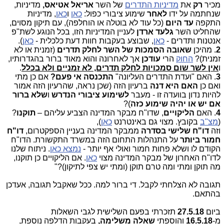
מכיר
רק
את
מדיניות התדרים
של השר
אריאל אטיאס,
מדיניות,
שנחתמה על ידו
לאחר
שימוע ציבורי כפול:
כאן
ו
כאן
, מדיניות
התקפה
עד היום
(כל עוד לא בוטלה או הוחלפה), עם תיקון מסוים,
שהחליט השר
גלעד ארדן
לעניין המדיניות הזו, בכל הנוגע לשת"פ
אנטנות ותדרים -
כאן
, שבוצע בעקבות חוות דעת כלכלית -
כאן
).
2
. מהיכן
שאובה הסמכות של השר
לחלק תדרים
(זמנית או לא
זמנית)?
החוק
הרי
עודכן
אך לאחרונה והוא מאוד ברור בהגדרותיו,
ו
אין לשר שום סמכויות לחלק תדרים, לא זמניים ולא בכלל
.
3
. האם "ועדת התדרים העליונה"
התכנסה אי פעם?
אם כן מתי
ואם כן
האם היא דנה
ברעיון הזה (שכן נראה, שהרעיון הזה אמור
להיות נדון בוועדה זו - מעבר
לשימוע ציבורי הנדרש
ו
שלא ברור
אם יש או יהיה שימוע כזה
)?
4
. האם
הליקויים
, שדו"ח מבקר המדינה הצביע עליהם –
תוקנו
?
(
מצ"ב
בקובץ. מצוי גם באינטרנט
כאן
),
וזה
דו"ח
שלישי
בסדרה
ממבקר המדינה בעניין הספקטרום,
דו"ח
חמור ביותר
על התנהלות התחום הזה במשרד התקשורת. הדו"ח
הקודם לו ושלא פחות חמור ואולי אף יותר -
נמצא כאן
. ניתוח שלנו
לדו"ח האחרון של מבקר המדינה מצוי
כאן
. אם הליקויים כן תוקנו,
מה תוקן ומתי ומה טרם תוקן (ומתי יש צפי לתיקון)?"
תגובה לא הצלחתי לקבל. די ברור למה. ככל שאקבל תגובה, אעדכן
בהתאם.
ביום
27.5.18
תזכרתי בפעם השלישית לגבי השאלות
מ-
16.5.18
והוספתי
שאלה משלימה,
בעקבות הדלפה נוספת,