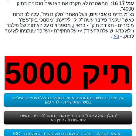
עמ' 16-17:
"המשטרה לא חקרה את האנשים הנכונים בתיק
4000".
נצ"מ בדימוס
אבי וייס
, בעל האתר "טלקום ניוז", עלה לכותרות
כאשר שלמה פילבר עשה "לייק" לידיעה: "מסמכי בזק־YES
מוכיחים - תפירת תיק" • בראיון, מספר וייס על האיתות של פילבר
("לא כדאי שיעלה להעיד") √• על החקירה • ועל כך שנתניהו לא עזר
לבזק. -
כאן
.
תיק 5000
איך איבדנו עשור בתחומים הקווי והסלולרי בגלל מינויים כושלים
במש' התקשורת - לחץ כאן
"המלך הוא עירום" גרסת חיים גרון, סמנכ"ל בכיר במשרד
התקשורת! - לחץ כאן
"הפשע משתלם" בגרסה המעודכנת של משרד התקשורת - IBC