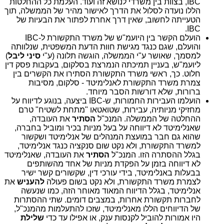
IBC, בצוות בין משרדי לנושא זה ועוד. העלמת כל ההחלטות
הללו נועדה לסלול את הדרך לאישור מהיר של הממשלה, תוך
הטעייתה לחשוב, שאין דרך אחרת לפתור את הבעיות של
IBC.
הועלם הקשר בין היועמ"ש של משרד התקשורת ל-IBC
והועלם, שגם כנגד מגישת חוות הדעת המשפטית, שנלוותה
למסמך, שאושר ע"י הממשלה, הוגשה תלונה (ע"י
סיני ליבל
)
ליועמ"ש, בעניין תמיכתה הנמרצת בסלקום, בעקבות פסק דין
חלוט. כך, ראשי משרד התקשורת
הסתירו את הקשרים בין
צמרת משרד התקשורת לאנלימיטד - סלקום, מסיבות
ברורות, שלא דורשות הסבר מיוחד.
הועלמו העבירות החמורות, ש-IBC ביצעה, בנוגע לדיווח על
מחזיקי מניותיה, עבירות, שטואטאו "מתחת לשטיח" טרם
ההחלטה של הממשלה. המנכ"ל
הסתיר
את העובדה,
שאנלימיטד לא דיווחה על בעל מניות בכיר ומוביל בחברה,
שהוא גם חבר במועצת המנהלים של אנלימיטד ושקשור
למשרד התקשורת, ולא נקט שום סנקציה כנגד אנלימיטד,
בגלל ההסתרה הזו. המנכ"ל
הסתיר
את העובדה, שאנלימיטד
לא דיווחה בזמן על הפקדת מניות של אחד מהשותפים
בבעלות באנלימיטד, בידי עורכי דין, שקשורים קשר ישיר
לצמרת משרד התקשורת, ולא נקט בשום פעולה
להעניש
את
אנלימיטד, בגלל הדיווח המאוד מאוחר הזה, כמו שנעשה
לחברות תקשורת אחרות, במצבים דומים. שתי ההסתרות
של הדיווחים הללו מאנלימיטד, שזכו להתעלמות מהמנכ"ל,
היו אמורות להוביל לקנסות ענק, או אפילו עד כדי
שלילת