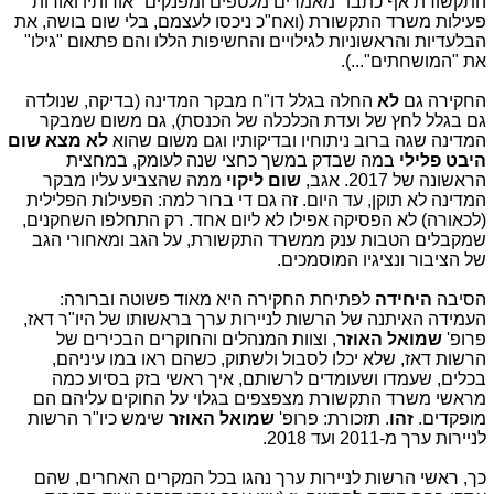
התקשורת אף כתבו "מאמרים מלטפים ומפנקים" אודותיו ואודות
פעילות משרד התקשורת (ואח"כ ניכסו לעצמם, בלי שום בושה, את
הבלעדיות והראשוניות לגילויים והחשיפות הללו והם פתאום "גילו"
את "המושחתים"...).
החקירה גם
לא
החלה בגלל דו"ח מבקר המדינה (בדיקה, שנולדה
גם בגלל לחץ של ועדת הכלכלה של הכנסת), גם משום שמבקר
המדינה שגה ברוב ניתוחיו ובדיקותיו וגם משום שהוא
לא מצא שום
היבט פלילי
במה שבדק במשך כחצי שנה לעומק, במחצית
הראשונה של 2017. אגב,
שום ליקוי
ממה שהצביע עליו מבקר
המדינה לא תוקן, עד היום. זה גם די ברור למה: הפעילות הפלילית
(לכאורה) לא הפסיקה אפילו לא ליום אחד. רק התחלפו השחקנים,
שמקבלים הטבות ענק ממשרד התקשורת, על הגב ומאחורי הגב
של הציבור ונציגיו המוסמכים.
הסיבה
היחידה
לפתיחת החקירה היא מאוד פשוטה וברורה:
העמידה האיתנה של הרשות לניירות ערך בראשותו של היו"ר דאז,
פרופ'
שמואל האוזר
, וצוות המנהלים והחוקרים הבכירים של
הרשות דאז, שלא יכלו לסבול ולשתוק, כשהם ראו במו עיניהם,
בכלים, שעמדו ושעומדים לרשותם, איך ראשי בזק בסיוע כמה
מראשי משרד התקשורת מצפצפים בגלוי על החוקים עליהם הם
מופקדים.
זהו
. תזכורת: פרופ'
שמואל האוזר
שימש כיו"ר הרשות
לניירות ערך מ-2011 ועד 2018.
כך, ראשי הרשות לניירות ערך נהגו בכל המקרים האחרים, שהם