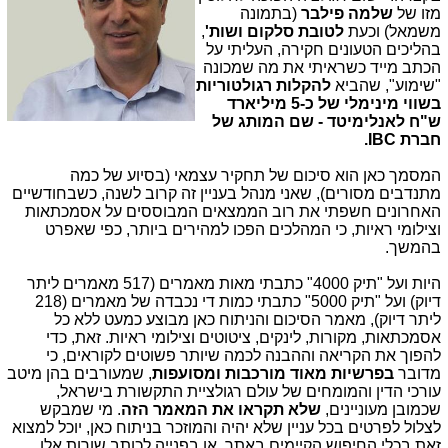
מזו של
שלמה פילבר
(בתמונה
משמאל) וכעת
לטובת סלקום ושות'
,
בהליכים הטעונים חקירה, העליתי על
הכתב מייד כשראיתי את מה שמכונה
"שימוע", שהביא
להקלות רגולטוריות
בשווי מינימלי של כ-5 מיליארד
ש"ח לאנלימיטד - שם המותג של
חברת IBC.
המסמך כאן הוא סיכום של תחקיר עצמאי (בסיוע של כמה
מתנדבים מסורים), שאני מנהל בעניין זה קרוב לשנה, כשבחודשיים
האחרונים חשפתי את רוב הממצאים המבוססים על אסמכתאות
וצילומי ראיות, כי המהלכים הפכו למהירים ביותר, כפי שאפרט
בהמשך.
היות ועל "תיק 4000" כתבתי מאות מאמרים (517 מאמרים ליתר
דיוק) ועל "תיק 5000" כתבתי כמות די נכבדה של מאמרים (218
ליתר דיוק), מאמר הסיכום והניתוח כאן מבוצע כמעט ללא כל
אסמכתאות, מקורות, לינקים, ציטוטים וצילומי ראיות. זאת, כדי
להפוך את הקריאה וההבנה לכמה שיותר פשוטים לקוראים, כי
מדובר
בפרשיות מאוד מורכבות ומסועפות
, שמעורבים בהן מיטב
עורכי הדין והמומחים של עולם רגולציית התקשורת בישראל,
שכמובן מעוניינים,
שלא תקראו את המאמר הזה
. מי שמבקש
לצלול לפרטים בכל עניין שלא יהיה והמוזכר בניתוח כאן, יוכל למצוא
זאת בכלי החיפוש הקיימים באתר, או בפנייה לכותב שורות אלו.