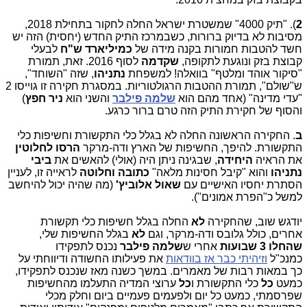
2
). "תיק 4000" שמשטרת ישראל החלה לחקור בתחילת 2018,
מסיבות לא בדיוק ברורות, כשבמרכז התיק החדש (יחסית) הזה יש
חשד להטבות חמורות בקנה מידה של
כמיליארד ש"ח
לבעלי
קבוצת בזק ונוגעת לתקופה,
שקדמה
לסוף 2016. זאת, תמורת
"סיקור אוהד ומלטף" בוואלה! למשפחת
נתניהו
, שזה "השוחד",
ש"שולם", תמורת ההטבות הרגולטוריות. במסגרת חקירה זו גוייסו 2
"עדי מדינה" (אחד מהם הוא
שלמה פילבר
והשני הוא
ניר חפץ
)
והסוף של חקירת התיק הזה טרם ברור כרגע.
ב
. החקירה הראשונה החלה לא בגלל כלי התקשורת וחשיפות כלי
התקשורת. להיפך, החשיפות של הארץ ודה-מרקר
הרסו לחלוטין
את הראיה
היחידה
,
שבגינה ניתן היה (אולי) להאשים את
ביבי
נתניהו
והוא "קיבל חסינות מלאה"
כתובה וחלוטה
לראייה זו, לעניין
הסתרת יחסיו האישיים עם
שאול אלוביץ'
(מה שהיה יכול להיחשב
למשל כ"הפרת אמונים").
יודגש שוב, שהחקירה
לא
החלה בגלל חשיפות כלי תקשורת
אחרים, כולל גלובס ודה-מרקר, וגם
לא
בגלל החשיפות שלי,
שהחלו 3 שבועות
אחרי ש
שלמה פילבר
נכנס לתפקידו
כמנכ"ל
וזיהיתי כבר אז בוודאות
את פעילותו החשודה ודיווחתי על
כך במאות רבות של מאמרים. במשך כשנה מאז שנכנס לתפקידו,
כמעט
כל
כלי התקשורת ו
כל
ערוצי המדיה התעלמו מהחשיפות
שפרסמתי, כמעט כל יום ולפעמים פעמיים ביום וחלק מכלי