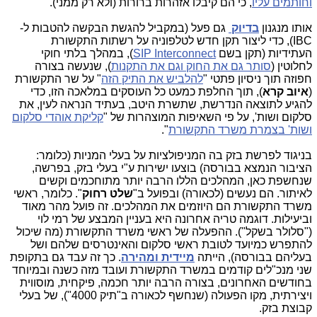
וחותמים עליו
, כי הם קיבלו אזהרות ברורות (ולא רק ממני).
אותו מנגנון
בדיוק
גם פעל (במקביל להגשת הבקשה להטבות ל-
IBC), כדי ליצור תקן חדש לטלפוניה על רשתות התקשורת
העתידיות (תקן בשם
SIP Interconnect
), במהלך בלתי חוקי
לחלוטין (
סותר גם את החוק וגם את התקנות
), שנעשה בצורה
חפוזה תוך ניסיון פתטי "
להלביש את התיק הזה
" על שר התקשורת
(
איוב קרא
), תוך החלפת כמעט כל העוסקים במלאכה הזו, כדי
להגיע לתוצאה הנדרשת, שתשרת היטב, בעתיד הנראה לעין, את
סלקום ושות', על פי השאיפות המוצהרות של "
קליקת אוהדי סלקום
ושות' בצמרת משרד התקשורת
".
בניגוד לפרשת בזק בה המניפולציות על בעלי המניות (כלומר:
הציבור הנמצא בבורסה) בוצעו ישירות ע"י בעלי בזק, בפרשה,
שנחשפת כאן, המהלכים הללו הרבה יותר מתוחכמים וקשים
לאיתור. הם נעשים (לכאורה) ובפועל ב"
שלט רחוק
". כלומר, ראשי
משרד התקשורת הם היוזמים את המהלכים. זה פועל מהר מאוד
וביעילות. דוגמה טריה אחרונה היא בעניין המבצע של רמי לוי
("סלולר בשקל"). ההפעלה של ראשי משרד התקשורת (מה שיכול
להתפרש כמיועד לטובת ראשי סלקום והאינטרסים שלהם ושל
בעליהם בבורסה), הייתה
מיידית ומהירה
. כך זה עבד גם בתקופת
שני מנכ"לים קודמים במשרד התקשורת ועובד מזה כשנה ובמיוחד
בחודשים האחרונים, בצורה הרבה יותר חכמה, פיקחית, מוסווית
ויצירתית, מקו הפעולה (שנחשף לכאורה ב"תיק 4000"), של בעלי
קבוצת בזק.