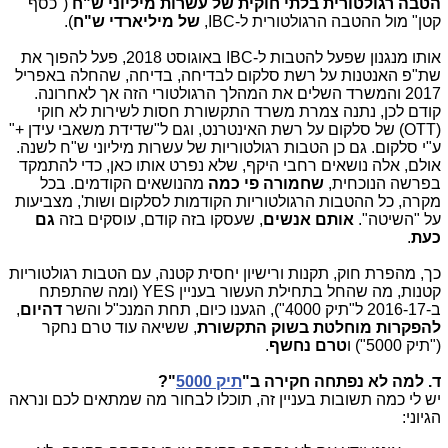
הטבה רגולטורית בלתי חוקית של עשרות מיליוני ש"ח
("כסף
קטן" מול ההטבה הרגולטורית ל-IBC,
של מיליארדי ש"ח
).
אותו מנגנון שפעל להטבות ל-IBC באוגוסט 2018, פעל להפוך את
שת"פ האנטנות על רשת סלקום לבדיחה, בדיחה, שהחלה באפריל
2017 והמשרד השלים את המהלך הרגולטורי הזה אך לאחרונה.
קודם לכן, נתנה צמרת משרד התקשורת חסות לשירות לא חוקי
(OTT) של סלקום על רשת האינטרנט, וגם ל"שדידת משאבי עידן +"
ע"י סלקום. גם כן הטבות רגולטוריות של עשרות מיליוני ש"ח לשנה.
אולם, אלה נושאים רחבי היקף, שלא נפרט אותו כאן, כדי להתמקד
בפרשה הנוכחית,
שחמורה פי כמה
מהנושאים הקודמים. בכל
מקרה, כל ההטבות הרגולטוריות הקודמות לסלקום ושות', מצביעות
על "השיטה".
אותם אנשים
, שעסקו בזה קודם, עוסקים בזה
גם
כעת
.
כך, מהפרת חוק, תקנות ורישיון יחסית קטנה, עם הטבות רגולטוריות
קטנות, מה שהחל בתחילת העשור בעניין YES (ומה שהתפתח
ב-2016-17 ל"תיק 4000"), הגענו כיום, תחת המנכ"ל והשר
דהיום
,
להפקרות מוחלטת בשוק התקשורת
, ששיאה עוד טרם נחקר
("תיק 5000") ו
טרם נחשף
.
ד. למה לא נפתחה חקירה ב"
תיק 5000
"?
יש לי כמה תשובות בעניין זה, תוכלו לבחור מה שמתאים לכם ונראה
הגיוני: