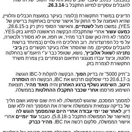
להגבלים עסקיים למיזוג התקבל ב-
26.3.14
.
הדיונים במשרד התקשורת (כלומר: בעיקר במועצת הכבלים והלוויין,
שהיא האמונה על פי החוק על אישור שינויים באחזקות ברישיון של
YES), נמשכו מעל
לשנתיים
, והאישור הסופי ניתן רק ב-28.6.15,
כמעט עשור
אחרי שהתקבלה הבקשה הראשונה למיזוג בזק-YES.
כלומר: לא היה כאן שום דבר מהיר, או חפוז, או לא מסודר ולכאורה,
על פי כל הפרוצדורות. רוב ההליכים היו גלויים (במיוחד ברשות
להגבלים עסקיים). מה שהוסתר אלה בעיקר הקשרים בין
ביבי
נתניהו
ל
שאול אלוביץ'
, נושא, שטופל כבר ע"י היועמ"ש בהחלטה
חלוטה, וכיצד עבדו מנגנוני התיאום הנסתרים בין צמרת משרד
התקשורת לצמרת בזק.
ב"תיק 5000" זה בדיוק
הפוך
. הבקשה להקלות ל-IBC הוגשה
ב-20.6.17 כדי שסלקום תרכוש את IBC, הבקשה הזו
הוסתרה
היטב
,
השימוע נשלף ברגע האחרון
והיה
מאוד מהיר
, תוצאות
השימוע פורסמו
אחרי
שכבר התקבלו ההחלטות
בממשלה.
למסמך המסכם, שהוגש לממשלה, לא היה שום שימוע ושום הליך
של בדיקה עצמאית והממשלה אישרה את המסמך הזה ללא שום
דיון,
לאחר שני ימי עבודה אחרי היום שהמסמך הוגש לה
(האישור של הממשלה התקבל ב-5.8.18). כעבור
עוד יומיים
אחרי
אישור הממשלה, סלקום רכשה את IBC.
מהיר כברק
.