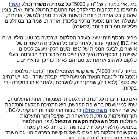
בזק, אזי במקרה של "תיק 5000"
כל צמרת המשרד
(כולל
השר
)
התגייסו בהתלהבות כדי לקדם את ההטבות הרגולטוריות. זאת, בזמן
שהם קיבלו אזהרות חוזרות ונשנות, ולא רק ממני (למשל - אזהרות,
שנשלחו אליהם מפעיל מרכזי בליכוד), אזהרות, שמדובר במהלכים
פליליים חמורים ביותר (לכאורה).
מהיכן הכסף הזה יגיע? בעיקר מסלקום, שרכשה בכ-100 מיליון ש"ח
את IBC (הכסף יעבור, לאחר סיום כל ההליכים הרשמיים של
אישורים, לבעלי המניות של IBC ומשם חלק יגיע גם לכיסים
שציינתי). הכסף הזה (איך לא) גוייס מהציבור דרך הבורסה. בעלי
סלקום
לא
הוציאו זאת מכיסם. הם לא עד כדי כך פראיירים...
בניגוד ל"תיק 4000", שיש קושי משפטי להפוך "כתבות מלטפות
ומפנקות" ל"טובת הנאה" המגיעה לכדי "קבלת שוחד", כאן יש "נתיב
של כסף" (לכאורה), שניתן יהיה, להערכתי, לאתר אותו בחקירה - די
בקלות.
ואם כבר דיברנו על "כתבות מלטפות ומפנקות", אחת התעלומות,
שהיו למי שעסק בחשיפת הפרשה, היא התמיכה המלאה והנלהבת
של שר האוצר
משה כחלון
בהטבות הרגולטוריות הענקיות ל-IBC,
תוך התעלמות מוחלטת מהאזהרות, שקיבל ותוך התעלמות
מוחלטת
מכל השאלות הקשות שנשאל
(לפני ההחלטות
בממשלה) ולא רק על ידי. בפרשה הנוכחית, לא רק משרד
התקשורת וסלקום לא הגיבו לשאלות קשות בפרשה הזו, גם משרד
האוצר בחר בדרך "בת היענה" הזו.