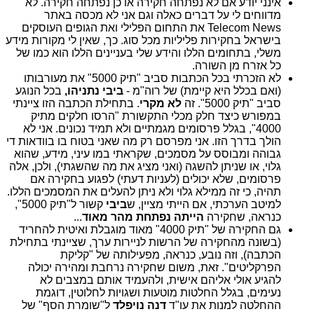
אינני יודע אם לא נפתחה חקירה או כן נפתחה חקירה. לא
מדווחים לי על דברים כאלה וגם אני לא מכסה באתר
Telecom News את התחום הפלילי ואת הגופים העוסקים
בישראל בחקירות פליליות מכל סוג. כך, שאין לי מקורות מידע
משלי, בתחומים הללו והידע שלי בעניינים הללו הוא כמו של
כל אזרח מן השורה.
לא הזכרתי בכל הכתבות סביב "תיק 5000" את מעורבותו
(ואם בכלל היא קיימת) של רוה"מ -
ביבי נתניהו,
בכל הנוגע
סביב "תיק 5000". זה
לא מקרי
. בתחילת הכתבה הזו ציינתי
במפורש כיצד חלק מכלי התקשורת "הרסו חלקים מתיק
4000", בגלל פרסומים מגמתיים ולא תמיד נכונים. אני לא
הולך בדרך הזו. אני מפרסם רק מה שאני בטוח בו בוודאות די
גבוהה ומבוסס על מסמכים, שקראתי במו עיני, מידע, שהוא
גלוי, או שניתן להשגה (ואני מציג את מה שהשגתי), ולכן, אלה
פרסומים, שלא יכולים (לעניות דעתי) לפגוע בחקירה אם
תהיה, כי זה ממילא גלוי ולא ניתן להעלים את המסמכים הללו.
למיטב הערכתי, אם הייתי מציין, ש
ביבי
קשור ל"תיק 5000",
כנראה, שחקירה
הייתה נפתחת מהר מאוד
...
גם החקירה של "תיק 4000" מאוד מוגבלת ואיטית להחריד
(בשונה מהחקירה של הרשות לניירות ערך, שציינתי בתחילת
הכתבה), וזה נובע, כנראה, מפעילותה של "קליקת
הפרקליטים". זאת, משום שחקירה נרחבת ומהירה יכולה
להגיע אולי אליהם אישית, ולהעמיד אותם במצבים לא
נעימים, בגלל החלטות מוטעות ושגויות לחלוטין, דוגמת
ההחלטה למנות את עו"ד
דנה נויפלד
ל"שומרת הסף" של