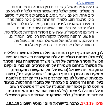
שהוענק לה
.
העלימו מהממשלה, שיוצרים כאן מונופול חדש ותחרות בין
מונופולים, משום שלכל בית אפשר וכדאי כלכלית להגיע עם
סיב אחד, ולא עם 3 עד 5 סיבים במקביל: אנלימיטד, סלקום,
בזק, פרטנר והוט. כלומר: התחרות בשוק יכולה למות מהר,
מהיעדר משאבים לפריסה נרחבת, מקבילה ובלתי נשלטת.
כולם יתחרו על הלקוחות והאיזורים היותר מבוססים.
העלימו מהממשלה, שאין שום הסדרי התניידות מאנלימיטד.
זו פשוט "חתונה קתולית" ללקוחותיה הקיימים והעתידיים.
העלימו, שההחלטה של הממשלה מנציחה בפועל את
המונופול של בזק בפריפרייה - באופן מוחלט וסופי.
לכן, מה שנחשף כאן בתחום הטיפול הכושל והנחשד בפלילים
(לכאורה) בתחום רגולציית עולם התקשורת בישראל והטיפול
הכושל וחסר האחריות של ראשי משרד התקשורת וגופי הסמך
של המשרד בתחום השמירה על האינטרסים הציבוריים וקיום
החוק במדינת ישראל (בדגש על חוק התקשורת ותקנותיו),
מחזקים את הצורך הדחוף בהקמת "רשות לתקשורת", רשות
עצמאית, שתפעל לטובת הצרכנים ולא נגד הצרכנים ולטובת
בעלי ההון וה"מקורבים לצלחת" של מקבלי ההחלטות, בניגוד
מוחלט לחוק ולאחריות המוטלת על משרד ממשלתי חשוב
ובעל כוח כלכלי עצום (ש"לא סופר את הציבור והאינטרסים
הציבוריים ממטר"), כלפי השחקנים הגדולים בשוק הישראלי
.
עדכון 17.1.19
: כתבה ב"ישראל היום" מוסף השבוע 18.1.19,