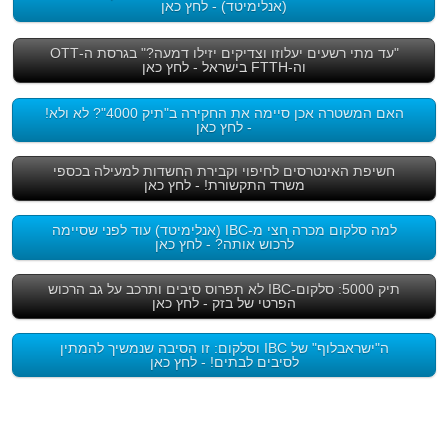
(אנלימיטד) - לחץ כאן
"עד מתי רשעים יעלוזו וצדיקים יזילו דמעה?" בגרסת ה-OTT
וה-FTTH בישראל - לחץ כאן
האם המשטרה אכן סיימה את החקירה ב"תיק 4000"? לא ולא!
- לחץ כאן
חשיפת האינטרסים לחיפוי וקבירת החשדות למעילה בכספי
משרד התקשורת! - לחץ כאן
למה סלקום מכרה חצי מ-IBC (אנלימיטד) עוד לפני שסיימה
לרכוש אותה? - לחץ כאן
תיק 5000: סלקום-IBC לא תפרוס סיבים ותרכב על גב הרכוש
הפרטי של בזק - לחץ כאן
ה"ישראבלוף" של IBC וסלקום: זו הסיבה שנמשיך להמתין
לסיבים לבתים! - לחץ כאן