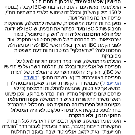
הרישיון של אנלימיטד
, אבל הן הוסתרו היטב.
הועלמו מה נעשה עם ההטבות הרבות ש-IBC קיבלה (בנוסף
ל-150 מיליון הש"ח) ובכלל זה שימוש בלעדי בתשתיות חח"י,
פריסה ארוכה מהרגיל ועוד.
נטען בחוות הדעת המשפטית, שהוגשה לממשלה, שההקלות
המבוקשות ל-IBC נועדו לפתור את הבעיה, ש-IBC
לא ידעה
עליה ולא התכוננה אליה
והיא "השוק הסיטונאי", בעוד
שבמציאות - כל ההחלטות של השוק הסיטונאי התקבלו עוד
לפני
הקמת IBC. אז איך בעלי וראשי IBC לא ידעו מזה ולא
התכוננו לזה? "ישראבלוף" במיטבו וחוות דעת משפטית
מפוברקת.
הועלמו מהממשלה, שהיו כמה דרכים חוקיות להקל על
הפריסה של אנלימיטד ובכלל זה: החלטת השר (על פי הרישיון
של IBC), והעיקר: החלטת השר על פי המלצות של "ועדת
הפריסה האוניברסלית" (או בשמה החוקי: "
הוועדה
המייעצת
") שבמשרד התקשורת, ועדה, שאכן התכנסה לדון
בנושא אך לא בטוח, שהגיעה להחלטות והמלצות (כי לא
פורסם שום פרוטוקול מהדיון הזה, כנדרש בחוק), ולכן פשוט
ראשי משרד התקשורת באישור הממשלה
עקפו והתעלמו
מקיומה של הפרוצדורה החוקית הזו
.
המסלול, שהמנכ"ל
בחר לטפל בבקשת אנלימיטד- סלקום,
לא היה המסלול
החוקי הנכון, ולא במקרה
.
העלימו מהממשלה, שהקלות בפריסה הארצית לכל חברות
התקשורת חייבות (בעבר, בהווה ובעתיד) לעבור דרך "הוועדה
המייעצת". זאת, למעט אנלימיטד, שבה, בעקבות החלטת