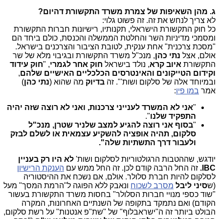
ג. מהן השאיפות של צמרת משרד התקשורת דהיום?
לא צריך לנחש את זה. זה פשוט גלוי:
כל חוק התקשורת הישראלי, תקנותיו, רישיונות חברות התקשורת
ומסמכי מדיניות השר והחלטת הממשלה והכנסת, כולם ביחד הם
"מסכת צרכנית" אחת ענקית, לטובת הציבור והצרכנים בישראל.
אולם, אצל
נתי כהן
, מנכ"ל משרד התקשורת ובגיבוי מלא של שר
התקשורת
איוב קרא
, נולד בישראל
חוק אחר לגמרי
, "
חוק עידוד
וקידום הטייקונים והאינטרסים הכלכליים האישיים שלהם
,
ובמיוחד אלה של סלקום ושות'". זה
בדיוק
מה שהוא (
נתי כהן
)
אמר
במו פיו
:
"
אני לא המשרד לענייני צרכנות, ואני לא רוצה שזה יהיה
התפקיד שלנו
".
"
בסוף אני רוצה להגיע למצב שלניר שטרן, מנכ"ל
סלקום, תהיה אופציה להשקיע עצמאית או לשלם לבזק
ולעבור דרך התשתיות שלה".
יודגש, שההטבות הרגולטוריות לסלקום ושות'
לא היו רק בעניין
IBC.
זה החל הרבה קודם לכן. זה החל ממש עם
הענקת הרישיון
לסלקום להיות חברת סלולר. אולם, אם נשכח את ההיסטוריה
(ש
סיני
ליבל
מסרב לשכוח
ונאבק ללא הפוגה ל"הרמת המסך" מעל
"שוד כספי מנויי חברות הסלולר" בחסות משרד התקשורת בעשור
הקודם) ואם נתמקד בתקופה של השנתיים האחרונות, המקרה
הבולט ביותר זה ה"ישראבלוף" של "שת"פ אנטנות" על רשת סלקום,