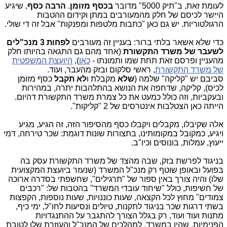
לעומת זאת, ב"תיק 5000" מדובר
בכסף מזומן
.
הרבה כסף
, שיגיע
היישר לכיסם של חלק מהמעורבים במתן וקידום ההטבות
הרגולטוריות. יש גם כאן "כתבות מלטפות ומפנקות" אבל זה די שולי.
כדי שלא אשאר בלתי ברור: בעניין זה מעורבים
לפחות 3 מנכ"לים
לשעבר של משרד התקשורת
(אחד מהם גם התגאה בהיותו חלק
מהעניין ופרסם זאת תחת שמו ותמונתו -
כאן
),
היועצת המשפטית
של משרד התקשורת
, ראשי סלקום ובזק מהעבר, ועוד.
סביבם יש "קליקה" שלמה (
שלא
מקבלת ו
לא תקבל
כסף מזומן
לכיס), קליקה, שדחפה את הנושא בהתלהבות יתרה, במהירות
ובעקביות, וזה כולל כמעט את כל צמרת משרד התקשורת דהיום.
הייתה כאן הצטלבות אינטרסים של 2 "קליקות".
אלה שקיבלו, מקבלים ויקבלו כסף מהסיפור הזה, זה הגיע, מגיע
ויגיע, כמקובל במקומותינו, בתצורות שונות דוגמת: שכר טירחה, דמי
ייעוץ, עמלות, בונוסים וכיו"ב.
בניגוד לפרשת בזק, שבה מהצד של משרד התקשורת עסק בה
בפועל ובאופן שוטף רק מנכ"ל המשרד (שנעזר ביועצת המקצועית
שלו) והיה צורך באין ספור של "תרגילים", שחשפתי בסדרה ארוכה
של חשיפות, כולל "שיחוד עובדי המשרד" בהטבות של: "רכבים
צמודים" מחוץ לכל הקצאה, שעות כוננויות, שעות נוספות, הקפצות
בשתי דרגות שכר בניגוד לתקנות, טיולים ונסיעות לחו"ל, ימי כיף,
מתנות ועוד ועוד, רק בגלל הצורך להתגבר על ההתנגדויות
הפנימיות, שהיו במשרד, למהלכים של המנכ"ל והעוזרת שלו לטובת