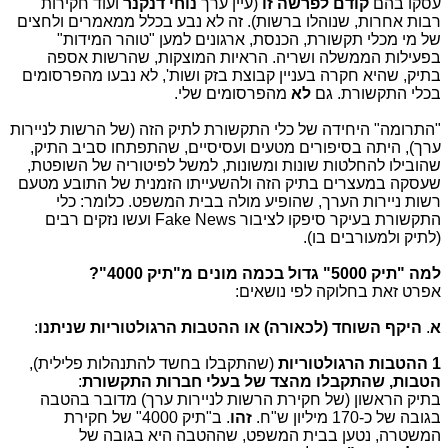
עסקו בהם
קודם לפרשה זו
(עיין ערך
נוחי דנקנר
ועוד חקירות
רבות אחרות, שנוהלו ברשות). זה לא נבע בכלל ממאמרים ולחצים
של מי מכלי תקשורת, הכנסת, ארגונים למען "טוהר המידות"
בפעילות הממשלה ושריה. הראיות המוצקות, שהרשות אספה
בתיק, שהיא חקרה בעניין קבוצת בזק ושות', לא נבעו מהפרסומים
בכלי התקשורת. גם
לא
מהפרסומים שלי.
"התרומה" היחידה של כלי התקשורת לתיק הזה (של הרשות לניירות
ערך), היתה בסיפורים מטעים ועסיסיים, שהתפתחו סביב התיק,
שהובילו להחלטות שונות ומשונות, למשל לפיטוריה של השופטת,
שעסקה במעצרים בתיק הזה ולהשעייתו הזמנית של התובע מטעם
רשות ניירות הערך, שהופיע מולה בבית המשפט. כלומר: כלי
התקשורת בעיקר סיפקו לציבור Fake News ועשו נזקים רבים
(לתיק ולמעורבים בו).
למה "תיק 5000" גדול בכמה מונים מ"תיק 4000"?
אפרט זאת בחלוקה לפי נושאים:
א
.
היקף השוחד (לכאורה) או ההטבות הרגולטוריות שניתנו
:
1 ההטבות הרגולטוריות
(שהתקבלו בחשד להתנהלות פלילית),
הטבות, שהתקבלו מהצד של בעלי חברות התקשורת
:
בתיק הראשון (של חקירת הרשות לניירות ערך) מדובר בהטבה
בגובה של כ-170 מיליון ש"ח.
זהו
. ב"תיק 4000" של חקירת
המשטרה, נטען בבית המשפט, שההטבה היא בגובה של