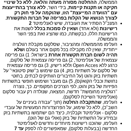
הממשלה,
ההחלטה מסורה
מעתה והלאה
,
ללא כל שינויי
חקיקה או תקנות קיימות,
בידי השר,
ללא צורך בהתייעצות
עם "הוועדה המייעצת" הזו, שהוקמה על פי חוק רק
לצורך הנושא של הקלות בפריסה של חברות התקשורת
.
המנכ"ל הסתיר את העובדה, שיש לאנלימיטד
2
רישיונות
(ולא אחד) ו
שאין לו סמכות בכלל
לשנות את
הרישיונות הללו, כבקשתה, כמו שהציג זאת בפני השר
והממשלה.
העלימו מהממשלה ומהציבור, שסלקום מקבלת רגולציה
ייחודית, שאין לה מקבילה בכל מקום אחר בעולם ו
שלא
תהיה לשום חברת תקשורת אחרת
בישראל: 1) גם פריסה
עצמאית של אנלימיטד, 2) גם פריסה עצמאית של סלקום,
כרגע ללא Open Acces וללא רישיון, 3) גם פריסה עצמאית
של סלקום על תשתיות בזק, 4) גם שימוש ב"שוק סיטונאי" על
תשתיות בזק והוט (על החיבורים הוותיקים לבתים, בחוטי
נחושת וכבלי הקואקס), 5) גם מעבר ושימוש חופשי בתשתיות
הפיזיות של בזק והוט, לפי הצרכים המקומיים. כך, נוצרה
"רגולציה מחומשת" חדשה, המצאה, שנולדה רק עבור סלקום
(ואנלימיטד השייכת לסלקום).
העלימו,
שהתקבלה החלטה
(תוך "עבודה בעיניים על
השב"כ), ללא כל שימוע, על הפרוצדורות המעשיות של עובדי
סלקום - אנלימיטד וקבלניה, כיצד הם ישתמשו בתשתיות בזק
ובמידע על התשתיות של בזק (ואולי גם של הוט).
העלימו, שהוכנו רישיונות מיוחדים וחדשים לאנלימיטד
החדשה (בבעלות סלקום), שמאפשרים לה לספק
עד 7