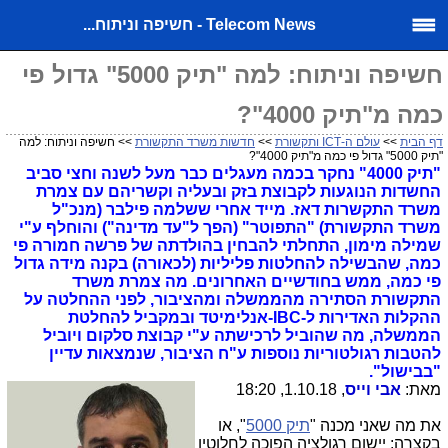
Telecom News - חשיפה וניתוח...
חשיפה וניתוח: למה "תיק 5000" גדול פי
כמה מ"תיק 4000"?
דף הבית
>>
עולם ה-ICT ותקשורת
>>
חדשות משרד התקשורת
>> חשיפה וניתוח: למה
"תיק 5000" גדול פי כמה מ"תיק 4000"?
"תיק 4000" נחקר בכמה מעגלים כבר מעל לשנה וחצי סביב
החשדות הנוגעות לקבוצת בזק ובעליה וקשריהם עם צמרת
משרד התקשרות דאז. מייד אחרי ששלמה פילבר (מנכ"ל
משרד התקשורת) "התפוטר" (הפך ל"עד מדינה") והוחלף ע"י
שמילה מימון, התחלתי להבחין בהולדתה של פרשה חמורה פי
כמה, שהבשילה להחלטות פליליות (לכאורה) בקנה מידה גדול
פי כמה, ממש בחודשיים האחרונים.
מה צמרת משרד
התקשורת הסתירה מהממשלה ומהציבור,
לפני ההחלטה על
ההקלות האדירות ל-IBC-אנלימיטד ובמקביל להחלטת
הממשלה, מה שהוביל לרכישתה ע"י קבוצת סלקום ויוביל
להטבות רגולטוריות נוספות ע"ח הציבור, שנמצאות עדיין
"בבישול".
מאת:
אבי וייס
, 1.10.18, 18:20
את מה שאני מכנה "
תיק 5000
", או
בקצרה: יישום רגולציה הפוכה לחלוטין