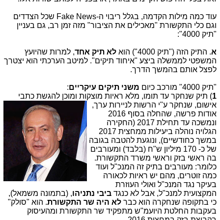
עוד כמה מילות הקדמה, בגלל ריבוי ה-Fake News שכל הצדדים
וגם כלי התקשורת "מאכילים את הציבור" מזה זמן רב, גם בעניין
"תיק 4000":
א
. התיק הזה ("תיק 4000") הוא
לא תיק אחד
, למרות שהיועץ
המשפטי לממשלה ביצע "איחוד תיקים". למיטב הערכתי הוא יצטרך
לפצל אותם בהמשך הדרך.
"תיק 4000" מורכב כיום
משני תיקים עיקריים
:
1
) תיק שנחקר עד תומו, מלא ראיות מוצקות ומוכן להגש
ת כתבי
אישום, שנחקר ע"י הרשות לניירות ערך,
אודות פרשה, שהחלה בסוף 2016
ונמשכה עד תחילת 2017 (החקירה
הגלויה נוהלה ביעילות ממחצית 2017
במשך כחודשיים), ונוגעת להטבה בגובה
של כ- 170 מיליון ש"ח (בלבד) ומעורבים
בה ראשי בזק וראשי משרד התקשורת.
כלומר: מעורבים בתיק זה המנכ"ל ועוד
כמה זוטרים, מהם יש ראיות לכאורה
בעיקר נגד המנכ"ל ואולי העוזרת
המקצועית למנכ"ל, אבל לא כנגד
ביבי נתניהו
, (בתמונה משמאל),
כי בתקופה שנחקרה הוא כבר
לא היה שר התקשורת
. הוא "סולק"
בעקבות החלטת היועמ"ש מתפקיד שר התקשורת ומהעיסוק
בקבוצת בזק במחצית 2016.