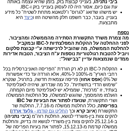
ביבי נתניהו,
בענייני קבוצת בזק, בזמן שהיא עצמה באותה
עת וגם כיום, אסור היה לה לעסוק בענייני בזק ו-IBC.
יש מישהו שדואג "לגרוס" ו"לטאטא מתחת לשטיח" כל מידע
בעניין. בעבר, כבר חשפנו חלק מהשיטה הזו ו
כיצד
היא
מתבצעת.
נספח
מה צמרת משרד התקשורת הסתירה מהממשלה ומהציבור,
לפני ההחלטה על ההקלות המפלצתיות ל-IBC ובמקביל
להחלטת הממשלה, מה שהוביל לרכישתה ע"י קבוצת סלקום
ויוביל להטבות רגולטוריות נוספות ע"ח הציבור, הטבות אדירות
ממדים שנמצאות עדיין "בבישול":
ההקלות ל-IBC הן לא רק הורדת "הפריסה האוניברסלית בכל
רחבי הארץ" מ-100% ל-40%, אלא הורדה עד כדי אפשרות
של 0% (
אפס אחוז
) פריסה עצמאית חדשה, בתרגיל, שנקרא
"שימוש הדדי בתשתיות". כל מה שנדרש, שיהיה לאנלימיטד
בעתיד, זו "מרכזת", שממילא יש לאנלימיטד מיום הקמתה.
הועלמו מהמסמך, שהוגש לממשלה,
כל
החלטות הממשלה
ושרי התקשורת,
שנועדו לפתור את הבעיות של IBC
בפריסתה
, כולל החלטת ממשלה מ-7.7.16, החלטת שר
התקשורת (
איוב קרא
וכך
החליט גם קודמו -
גלעד ארדן
)
להקים צוות בין-משרדי לנושא, החלטת רוה"מ (
ביבי נתניהו
)
ב-25.12.14 להקים צוות בין-משרדי לנושא זה בדיוק, והחלטת
ממשלה קודמת מ-15.12.13, לפתור את בעיות הפריסה של