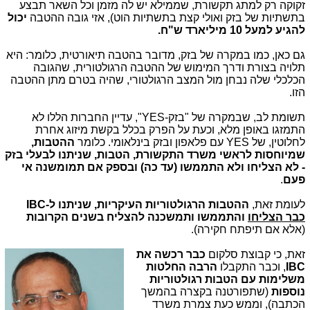
זקוקה רק למתג תקשורת, שממילא יש לה מזמן וכל השאר תבצע
בתשתיות של בזק ואולי קצת בתשתיות הוט), אזי גובה ההטבה
יכול
להגיע למעל 10 מיליארד ש"ח.
גם כאן, כמו במקרה של בזק, מדובר בהטבה תיאורטית, כלומר: היא
תלויה בצורת ודרך המימוש של ההטבה הרגולטורית, שהגובה
הכלכלי שלה נבחן מול המצב הרגולטורי, שהיה בטרם מתן ההטבה
הזו.
תשומת לב, שבמקרה של "בזק-YES", עדיין החברות הללו לא
התמזגו באופן מלא, וכעת על הפרק בכלל בקשת מיזוג אחרת
לחלוטין, של YES עם פלאפון ובזק בינלאומי. כלומר
ההטבות,
שמיוחסות לראשי משרד התקשורת, הטבות, שניתנו לבעלי בזק
- לא הצליחו ולא התממשו (עד כה) ובספק אם תמומשנה אי
פעם
.
לעומת זאת,
ההטבות הרגולטוריות העיקריות, שניתנו ל-IBC
כבר הצליחו
והתממשו ותמשכנה להצליח בשנים הקרובות
(אלא אם תיפתח חקירה).
זאת, כי קבוצת סלק
ום
כבר רכשה את
IBC
, וכבר התקבלו
הרבה החלטות
משלימות עם הטבות רגולטוריות
נוספות
(שתפורטנה בקצרה בהמשך
הכתבה), וממש כעת צמרת משרד