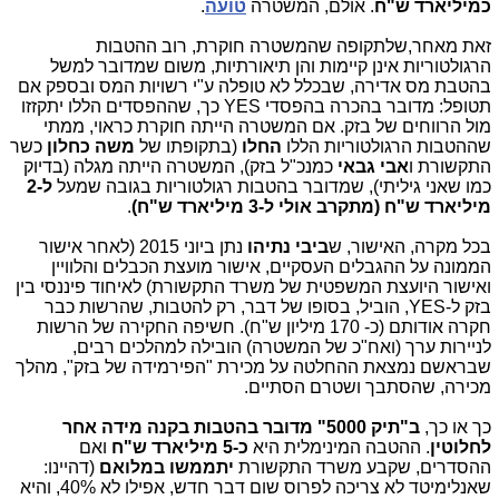
כמיליארד ש"ח
. אולם, המשטרה
טועה
.
זאת מאחר,שלתקופה שהמשטרה חוקרת, רוב ההטבות
הרגולטוריות אינן קיימות והן תיאורתיות, משום שמדובר למשל
בהטבת מס אדירה, שבכלל לא טופלה ע"י רשויות המס ובספק אם
תטופל: מדובר בהכרה בהפסדי YES כך, שההפסדים הללו יתקזזו
מול הרווחים של בזק. אם המשטרה הייתה חוקרת כראוי, ממתי
שההטבות הרגולטוריות הללו
החלו
(בתקופתו של
משה כחלון
כשר
התקשורת ו
אבי
גבאי
כמנכ"ל בזק), המשטרה הייתה מגלה (בדיוק
כמו שאני גיליתי), שמדובר בהטבות רגולטוריות בגובה שמעל
ל-2
מיליארד ש"ח (מתקרב אולי ל-3 מיליארד ש"ח)
.
בכל מקרה, האישור, ש
ביבי נתיהו
נתן ביוני 2015 (לאחר אישור
הממונה על ההגבלים העסקיים, אישור מועצת הכבלים והלוויין
ואישור היועצת המשפטית של משרד התקשורת) לאיחוד פיננסי בין
בזק ל-YES, הוביל, בסופו של דבר, רק להטבות, שהרשות כבר
חקרה אודותם (כ- 170 מיליון ש"ח). חשיפה החקירה של הרשות
לניירות ערך (ואח"כ של המשטרה) הובילה למהלכים רבים,
שבראשם נמצאת ההחלטה על מכירת "הפירמידה של בזק", מהלך
מכירה, שהסתבך ושטרם הסתיים.
כך או כך,
ב"תיק 5000" מדובר בהטבות בקנה מידה אחר
לחלוטין
. ההטבה המינימלית היא
כ-5 מיליארד ש"ח
ואם
ההסדרים, שקבע משרד התקשורת
יתממשו במלואם
(דהיינו:
שאנלימיטד לא צריכה לפרוס שום דבר חדש, אפילו לא 40%, והיא