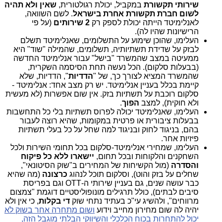
שירותי תקשורת
במקביל, יכולת רגולטורית,
שאין ולא תהיה
לשום חברת תקשורת אחרת בישראל
. לשם השוואה,
לאנלימיטד הייתה יכולת לספק רק
2 שירותים
(על פי
הרישיונות שהיו לה).
העלימו, שהוכן שימוע על התשלומים, שאנלימיטד תשלם
לבזק על שדידת תשתיותיה, תשלומים, שהמילה "שוד" היא
ממעיטה במצב שהמשרד "בישל" עבור אנלימיטד החדשה
(בבעלות סלקום). הכל נעשה תחת הסיסמה השקרית,
שהמשרד המציא לצורך כך, של "
הדדיות
", הדדיות, שלא
קיימת בכלל בעניין אנלימיטד. יש רק מצב אחד: אנלימיטד -
סלקום רוכבת על תשתיות בזק. אין שום אפשרות (לא מעשית
ולא חוקית), למצב
הפוך
.
העלימו, שאנלימיטד יכולה לפרוס תשתיות בלי כל התחשבות
בבעלות ציבורית או פרטית במקומות, שהיא רוצה לעבור
בהם, בניגוד לחוק ובניגוד למה שחל על כל בעלי תשתיות
פיזיות אחר.
העלימו, שמחירי אנלימיטד-סלקום בכל תחומי השירות ולכל
השחקנים והלקוחות ובכל תחום,
יישארו ללא כל פיקוח
והסדרה
(מול הקשיחות של המחירים ב"שוק הסיטונאי",
שחלים על בזק והוט), וסלקום תוכל לנהוג
כרצונה
(מה שהיא
כבר עושה שנים, גם בעניין שירותי ה-OTT וגם בפריסת
סיבים לבתים), כולל תרגילים מונופוליסטיים דוגמת "צמצום
מרווחים", ולהשיג עי"כ בעתיד נתחי שוק
די בקלות
, כי אין ולא
יהיה לה שום מחירון מחייב וידוע
ושום מתחרה אחר בשוק לא
יכול להתחרות בכוח הכלכלי והשיווקי הבלתי מוגבל הזה,