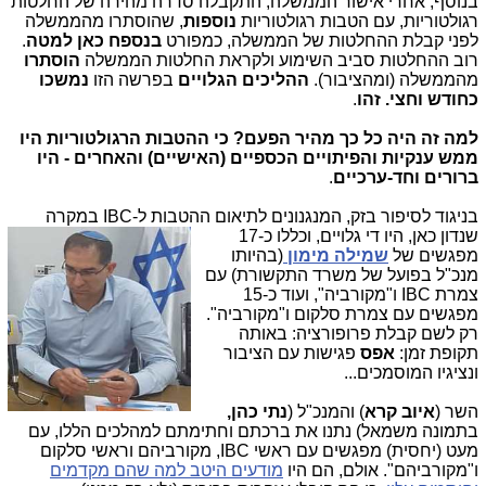
בנוסף, אחרי אישור הממשלה, התקבלה סדרה מהירה של החלטות
רגולטוריות, עם הטבות רגולטוריות
נוספות
,
שהוסתרו מהממשלה
לפני קבלת ההחלטות של הממשלה, כמפורט
בנספח כאן למטה
.
רוב ההחלטות סביב השימוע ולקראת החלטות הממשלה
הוסתרו
מהממשלה (ומהציבור).
ההליכים הגלויים
בפרשה הזו
נמשכו
כחודש וחצי. זהו
.
למה זה היה כל כך מהיר הפעם? כי ההטבות הרגולטוריות היו
ממש ענקיות והפיתויים הכספיים (האישיים) והאחרים - היו
ברורים וחד-ערכיים
.
בניגוד לסיפור בזק, המנגנונים לתיאום ההטבות ל-IBC במקרה
שנדון כאן, היו ד
י גלויים, וכללו כ-17
מפגשים של
שמילה מימון
(בהיותו
מנכ"ל בפועל של משרד התקשורת) עם
צמרת IBC ו"מקורביה", ועוד כ-15
מפגשים עם צמרת סלקום ו"מקורביה".
רק לשם קבלת פרופורציה: באותה
תקופת זמן:
אפס
פגישות עם הציבור
ונציגיו המוסמכים...
השר (
איוב קרא
) והמנכ"ל (
נתי כהן,
בתמונה משמאל) נתנו את ברכתם וחתימתם למהלכים הללו, עם
מעט (יחסית) מפגשים עם ראשי IBC, מקורביהם וראשי סלקום
ו"מקורביהם". אולם, הם היו
מודעים היטב למה שהם מקדמים