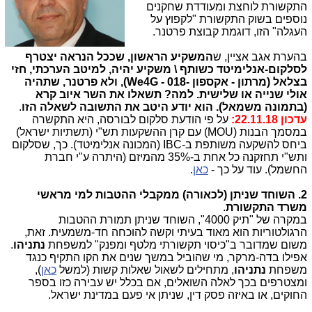
התקשורת לוחצת ומעודדת שחקנים
נוספים בשוק התקשורת "לקפוץ על
העגלה" הזו, דוגמת קבוצת פרטנר.
בהערת אגב אציין, ש
המשקיע הראשון, שככל הנראה יצטרף
לסלקום-אנלימיטד כשותף \ משקיע יהיה, למיטב הערכתי, חזי
בצלאל (מרתון - אקספון -018 - We4G), ולא פרטנר, שתהיה
אולי שנייה או שלישית. למה? תשאלו את השר איוב קרא
(בתמונה משמאל). הוא יודע היטב את התשובה לשאלה הזו
.
עדכון 22.11.18:
על פי הודעת סלקום לבורסה, היא התקשרה
במסמך הבנות (MOU) עם קרן ההשקעות תש"י (תשתיות ישראל)
ביחס להשקעה משותפת ב-IBC (המכונה אנלימיטד). כך, שסלקום
ותש"י תחזקנה כל אחת ב-35% מהמיזם (היתרה ע"י חברת
החשמל). עוד על כך -
כאן
.
2. השוחד שניתן (לכאורה) ממקבלי ההטבות למי מראשי
משרד התקשורת
.
במקרה של "תיק 4000", השוחד שניתן תמורת ההטבות
הרגולטוריות הוא מאוד בעיתי וקשה להוכחה חד-משמעית. זאת,
משום שמדובר ב"כיסוי תקשורתי מלטף ומפנק" למשפחת
נתניהו
.
אפילו בדה-מרקר, מי שהוביל במשך שנים את הקו התקיף כנגד
משפחת
נתניהו
, מתחילים לשאול שאלות קשות (למשל
כאן
),
ומצטרפים בכך לאלה השואלים, אם בכלל יש עבירה כזו בספר
החוקים, או באיזה פסק דין, שניתן אי פעם במדינת ישראל.