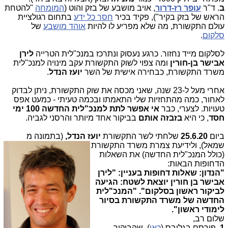
ב
. ד"ר
עופר רז-דרור
, אויב מושבע של בזק והוט (
המומחה
"להטחת
הראש של בזק בקיר"), פקיד בכיר
חסר כל ידע
בתחום רגולציית
עולם התקשורת, מה שלא מפריע לו להיות
אוהד מושבע
של
סלקום
.
לסלקום מייד נחזור. כרגע נעסוק ונתרכז במנכ"לית הטרייה
לירן
אבישר בן-חורין
ומה צפוי לשוק התקשורת עקב מינויה למנכ"לית
משרד התקשורת, כבחירה אישית של השר
יועז הנדל
.
אחרי מעל ל-23 שנה, שאני מכסה את שוק התקשורת, ניתן לבדוק
לאחור, כמה מהתחזיות שלי התאמתו ובכמה טעיתי - כמעט אפס
טעויות. לצערי, כבר
אי אפשר לתת למנכ"לית החדשה 100 ימי
חסד
, כי היא
בזבזה אותם
בביקור אחד מיותר והרסני לגביה.
ביום
25.6.20
שלחתי לשר התקשורת
יועז הנדל,
(בתמונה מ
שמאל), ולידיעת צמרת משרד התקשורת
(כולל המנכ"לית החדשה) את השאלות
הדחופות הבאות:
"הנדון: שאלות דחופות בעניין: "לירן
אבישר בן חורין יוצאת לשטח: הגיעה
לביקור ראשון בסלקום". "המנכ"לית
החדשה של משרד התקשורת בסיור
לימודי ראשון".
שלום רב,
1
. פורסם בגלובס (
כאן
), שהביקור