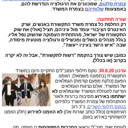
צמרת סלקום
, שמכוונים את הרגולציה הנדרשת להם,
באמצעוות
שלוחיהם
בצמרת המשרד
.
שורה תחתונה
:
רק החלפת כל צמרת משרד התקשורת באנשים, שרק
האינטרס הציבורי עומד מול עיניהם, תציל (אולי) את שוק
התקשורת של ישראל, מהתחתית העמוקה שהשוק נפל אליו,
בגלל מנהלים כושלים ומכשילים ורגולציה מוטעית מיסודה,
שבה "איש הישר בעיניו ייעשה".
כמובן שיש צורך בהקמת "רשות לתקשורת", אבל זה לא יקרה
בקרוב (או בכלל).
עדכון 30.6.20
: טקס חילופי המנכ"לים התקיים היום במשרד
התקשורת (בתמונה משמאל)
. הוזמנו
הפעם (כלקח מפעם קודמת) הגמלאים
של המשרד, אולם נציגות הגמלאים
הודיעה להנהלת המשרד שהגמלאים
לא
ישתתפו באירוע
מסיבות ברורות ולאור
ההתנהלות של צמרת המשרד כלפיהם
בטקס חילופי השרים
, כ"כ רוב
העיתונאים (כולל כותב שורות אלו)
לא הוזמנו לאירוע
(חלק הוזמנו
להשתתף באירוע בזום).
לעומת זאת, מנכ"לי וראשי
החברות המפוקחות
כן הוזמנו, מה