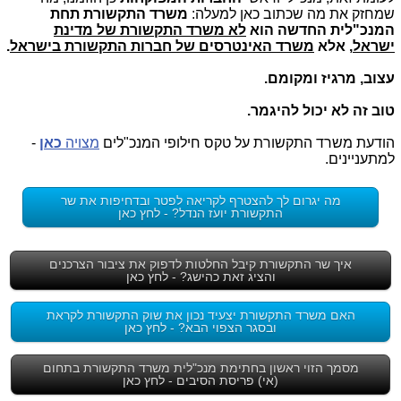
שמחזק את מה שכתוב כאן למעלה:
משרד התקשורת תחת
המנכ"לית החדשה הוא
לא משרד התקשורת של מדינת
ישראל
, אלא
משרד האינטרסים של חברות התקשורת בישראל
.
עצוב, מרגיז ומקומם.
טוב זה לא יכול להיגמר.
הודעת משרד התקשורת על טקס חילופי המנכ"לים
מצויה
כאן
-
למתעניינים.
מה יגרום לך להצטרף לקריאה לפטר ובדחיפות את שר
התקשורת יועז הנדל? - לחץ כאן
איך שר התקשורת קיבל החלטות לדפוק את ציבור הצרכנים
והציג זאת כהישג? - לחץ כאן
האם משרד התקשורת יצעיד נכון את שוק התקשורת לקראת
ובסגר הצפוי הבא? - לחץ כאן
מסמך הזוי ראשון בחתימת מנכ"לית משרד התקשורת בתחום
(אי) פריסת הסיבים - לחץ כאן