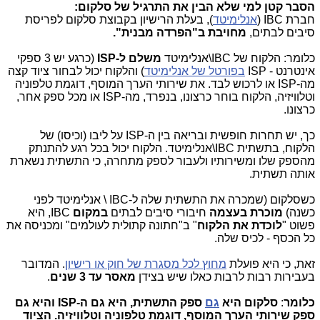
הסבר קטן למי שלא הבין את התרגיל של סלקום:
חברת IBC (
אנלימיטד
), בעלת הרישיון בקבוצת סלקום לפריסת
סיבים לבתים,
מחויבת ב"הפרדה מבנית".
כלומר: הלקוח של IBC\אנלימיטד
משלם ל-ISP
(כרגע יש 3 ספקי
אינטרנט - ISP
בפורטל של אנלימיטד
) והלקוח יכול לבחור ציוד קצה
מה-ISP או לרכוש לבד. את שירותי הערך המוסף, דוגמת טלפוניה
וטלוויזיה, הלקוח בוחר כרצונו, בנפרד, מה-ISP או מכל ספק אחר,
כרצונו.
כך, יש תחרות חופשית ובריאה בין ה-ISP על ליבו (וכיסו) של
הלקוח, בתשתית IBC\אנלימיטד. הלקוח יכול בכל רגע להתנתק
מהספק שלו ומשירותיו ולעבור לספק מתחרה, כי התשתית נשארת
אותה תשתית.
כשסלקום (שמכרה את התשתית שלה ל-IBC \ אנלימיטד לפני
כשנה)
מוכרת בעצמה
חיבורי סיבים לבתים
במקום
IBC, היא
פשוט "
לוכדת את הלקוח
" ב"חתונה קתולית לעולמים" ומכניסה את
כל הכסף - לכיס שלה.
זאת, כי היא פועלת
מחוץ לכל מסגרת של חוק או רישיון
. המדובר
בעבירות רבות לרבות כאלו שיש בצידן
מאסר עד 3 שנים
.
כלומר
:
סלקום היא
גם
ספק התשתית, היא גם ה-ISP והיא גם
ספק שירותי הערך המוסף, דוגמת טלפוניה וטלוויזיה. הציוד