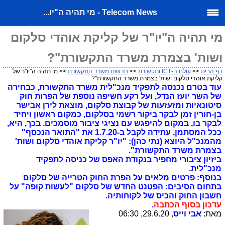
Telecom News - מי תהיה ה"יו...
מי תהיה ה"יו"ר של קליקת אוהדי סלקום
ושות' בצמרת משרד התקשורת"?
דף הבית
>>
עולם ה-ICT ותקשורת
>>
חדשות משרד התקשורת
>> מי תהיה ה"יו"ר של
קליקת אוהדי סלקום ושות' בצמרת משרד התקשורת"?
עוד בטרם נכנסה לתפקיד מנכ"לית משרד התקשורת, כבחירה
של השר יועז הנדל, ועל רקע חשיפה נוספת של הפרות חוק
סיטונאיות ומזעזעות של קבוצת סלקום, מוצאת לירן אבישר
בן-חורין זמן לבקר ביקור רשמי בסלקום, כמקום ראשון ויחיד
לבקר בו, במקום להיפגש עם נציגי ציבור מוסמכים. בכך, היא,
ככל המסתמן, עתידה לקבל ב-1.7.20 את "התואר הנכסף"
מהמנכ"ל היוצא (נתי כהן): "יו"ר קליקת אוהדי סלקום ושות'
בצמרת משרד התקשורת".
ביזיון ציבורי מחפיר בנקודת האפס של כניסה לתפקיד
מנכ"לית.
בנוסף: פרטים מלאים על הפרת החוק הטרייה של סלקום
בתחום הסיבים: הפטנט החדש של סלקום "לעשות קופה" על
חשבון החוק והכיס של לקוחותיה.
עדכון בסוף הכתבה
.
מאת:
אבי וייס
, 29.6.20, 06:30