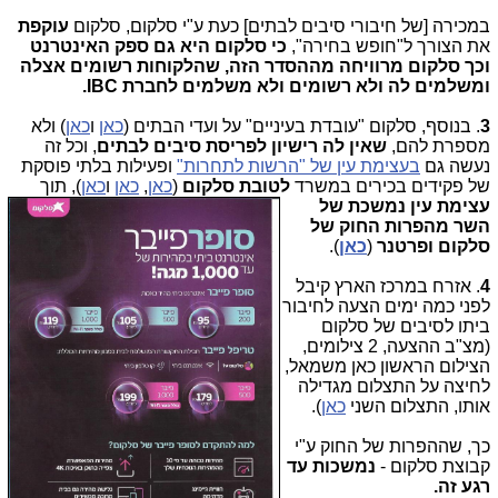
במכירה [של חיבורי סיבים לבתים] כעת ע"י סלקום, סלקום
עוקפת
את הצורך ל"חופש בחירה",
כי סלקום היא גם ספק האינטרנט
וכך סלקום מרוויחה מההסדר הזה, שהלקוחות רשומים אצלה
ומשלמים לה ולא רשומים ולא משלמים לחברת
IBC
.
3
. בנוסף, סלקום "עובדת בעיניים" על ועדי הבתים (
כאן
ו
כאן
) ולא
מספרת להם,
שאין לה רישיון לפריסת סיבים לבתים
, וכל זה
נעשה גם
בעצימת עין של "הרשות לתחרות"
ופעילות בלתי פוסקת
של פקידים בכירים במשרד
לטובת סלקום
(
כאן
,
כאן
ו
כאן
), תוך
עצימת עין נמשכת של
השר מהפרות החוק של
סלקום ופרטנר
(
כאן
).
4
. אזרח במרכז הארץ קיבל
לפני כמה ימים הצעה לחיבור
ביתו לסיבים של סלקום
(מצ"ב ההצעה, 2 צילומים,
הצילום הראשון כאן משמאל,
לחיצה על התצלום מגדילה
אותו, התצלום השני
כאן
).
כך, שההפרות של החוק ע"י
קבוצת סלקום -
נמשכות עד
רגע זה.