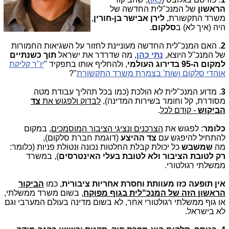
הראשון
של המנכ"לית החדשה של
משרד התקשורת,
לירן אבישר בן-חורין
,
היה (איך לא) ב
סלקום.
2
. האם המנכ"לית החדשה מעוניינת לחזור על השגיאות החמורות
של המנכ"ל היוצא,
נתי כהן
, מה שדרדר את ישראל
תוך כשנתיים
למקום ה-95 בדירוג העולמי
, ולהחליף אותו בתפקיד "
יו"ר קליקת
אוהדי סלקום ושות' בצמרת משרד התקשורת
"?
3
. מדוע המנכ"לית לא הולכת (כמו בכל תהליך עבודת מטה
מסודרת, קל וחומר בשירות המדינה),
לבדוק ולפגוש את
צד
הביקוש
- קודם לכל
.
כלומר
: לפגוש את
הצרכנים ונציגי הציבור המוסמכים
, במקום
להתחיל להיפגש עם
צד ההיצע
(דוגמת חברת סלקום),
מה
שמשבש
כל יכולת קבלת החלטות נכונה ונטולת פניות (כלומר:
רק לטובת הציבור ולא לטובת בעלי האינטרסים
), במשרד
ממשלתי רגולטורי.
אין תופעה כזו מעוותת וחסרת אחריות ציבורית
, כמו
הביקור
הראשון הזה של המנכ"לית בגוף מפוקח
, בשום משרד ממשלתי,
או גוף ממשלתי רגולטורי אחר, לא בשום מדינה בעולם המערבי וגם
לא בישראל.