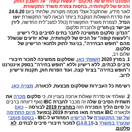
הפטנט החדש של סלקום "לעשות קופה" על חשבון החוק
והכיס של לקוחותיה, בחסות צמרת משרד התקשורת.
לאור מידע, שהתקבל אצלי מכמה מקורות, שלחתי ביום
24.6.20
את סדרת השאלות הנוקבת ביותר הבאה לשר התקשורת
יועז
הנדל
, לצמרת משרד התקשורת (כולל למנכ"לית החדשה,
לירן
אבישר בן-חורין
) ולחברת סלקום:
"הנדון: סלקום ממשיכה לחבר בתים לסיבים בלי רישיון
ו"לעשות קופה" על הכיס של לקוחותיה, שלא יודעים שנשלל
מהם "חופש הבחירה", בניגוד לחוק ולתנאי הרישיון של
סלקום.
שלום רב,
1
.
במרץ 2020
חשפתי כאן
, שסלקום
ממשיכה למכור חיבורי
סיבים לבתים, ללא רישיון וללא "חופש בחירה" בספק אינטרנט
ו"חופש בחירה" בציוד קצה, ועוד הפרות חוק, תקנות ורישיון
לרוב.
רשימת כל העבירות שסלקום מבצעת, לכאורה,
מצויה כאן
.
2
. שאלתי אז סדרת שאלות ארוכה בעניין זה, כי
סלקום
מכרה
את
תשתית הסיבים שלה
זה מכבר
לחברת
IBC
(ואף דיווחה ברבים
על
סיום הליך המכירה
הזה
במחצית 2019
לבורסה
–
כאן
)
ולכאורה
IBC
אמורה מאז מחצית 2019 (בפועל
מיום החתימה
של שר התקשורת
על
הרישיון
המחודש ל-
IBC
-
בטקס פומבי
שנערך במשרד
ב-
14.8.19
) למכור חיבורי סיבים לבתים.
לא
סלקום
.