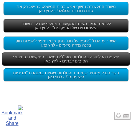
משרד התקשורת נחשף אמש בבית המשפט כמייצג רק את
טובת חברות הסלולר! - לחץ כאן
לקראת הסגר משרד התקשורת מחליף שם ל: "משרד
האינטרסים של הטייקונים" - לחץ כאן
השר יועז הנדל "נתפס על חם" נותן גיבוי וחיפוי להפרות חוק
בקנה מידה מזעזע! - לחץ כאן
חשיפת החלטורה בהחלטות מנכ"לית משרד התקשורת בחיבורי
הסיבים לבתים - לחץ כאן
השר הנדל מסתיר שחיתות והחלטות שגויות במסגרת "מדיניות
השקיפות"! - לחץ כאן