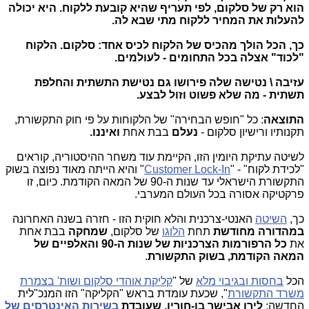
הוא רק של סלקום, לפי תעריף שהיא קובעת ללקוח. היא יכולה
להעלות את המחיר ללקוח מתי שבא לה.
כך, הכל הולך מהכיס של הלקוח לכיס אחד: סלקום. הלקוח
"לכוד" אצלה בכל התחומים - לעולמים.
עזיבה \ נטישה שלה פירושו גם נטישת התשתית והחלפת
תשתית - מה שלא פשוט וזול לבצע.
התוצאה
: כל "חופש הבחירה" של הלקוחות על פי חוק התקשורת,
תקנותיו ורישיון סלקום -
נעלם
בבת אחת
ואיננו.
לשיטה עתיקת היומין הזו, הקיימת עוד משחר ההיסטוריה, קוראים
"לכידת לקוח" - "
Customer Lock-In
" והיא הייתה מאוד נפוצה בשוק
התקשורת הישראלי עד שנות ה-90 של המאה הקודמת. כיום, זו
פרקטיקה אסורה בכל העולם המערבי.
כך,
השיטה
האנטי-צרכנית והלא חוקית הזו - חזרה בשנה האחרונה
במהדורה מחודשת
תחת
הלוגו
של סלקום,
שמחקה
בבת אחת
את
כל הרפורמות הצרכניות של שנות ה-90 והאלפיים של
המאה הקודמת, בשוק התקשורת
.
הכל
בחסות ובגיבוי מלא
של "
קליקת אוהדי סלקום ושות' בצמרת
משרד התקשורת
", שכעת עומדת בראש "הקליקה" הזו המנכ"לית
החדשה:
לירן אבישר בן-חורין, שעובדת
בשירות האינטרסים של