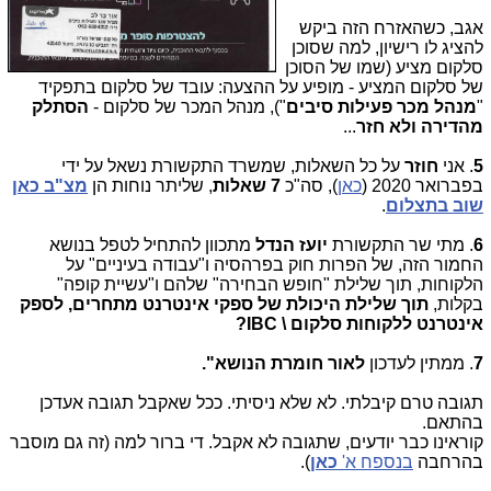
אגב, כשהאזרח הזה ביקש
להציג לו רישיון, למה שסוכן
סלקום מציע (שמו של הסוכן
של סלקום המציע - מופיע על ההצעה: עובד של סלקום בתפקיד
"
מנהל מכר פעילות סיבים
"), מנהל המכר של סלקום -
הסתלק
מהדירה ולא חזר
...
5
. אני
חוזר
על כל השאלות, שמשרד התקשורת נשאל על ידי
בפברואר 2020 (
כאן
), סה"כ
7 שאלות
, שליתר נוחות הן
מצ"ב כאן
שוב בתצלום
.
6
. מתי שר התקשורת
יועז הנדל
מתכוון להתחיל לטפל בנושא
החמור הזה, של הפרות חוק בפרהסיה ו"עבודה בעיניים" על
הלקוחות, תוך שלילת "חופש הבחירה" שלהם ו"עשיית קופה"
בקלות,
תוך שלילת היכולת של ספקי אינטרנט מתחרים, לספק
אינטרנט ללקוחות סלקום \
IBC
?
7
. ממתין לעדכון
לאור חומרת הנושא".
תגובה טרם קיבלתי. לא שלא ניסיתי. ככל שאקבל תגובה אעדכן
בהתאם.
קוראינו כבר יודעים, שתגובה לא אקבל. די ברור למה (זה גם מוסבר
בהרחבה
בנספח א'
כאן
).