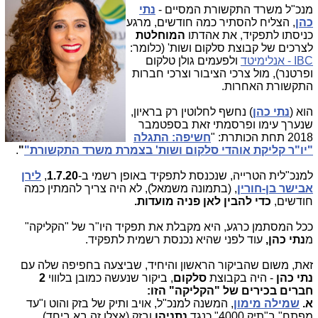
מנכ"ל משרד התקשורת המסיים -
נתי
כהן
, הצליח להסתיר כמה חודשים, מרגע
כניסתו לתפקיד, את אהדתו
המוחלטת
לצרכים של קבוצת סלקום ושות' (כלומר:
IBC - אנלימיטד
ולפעמים גולן טלקום
ופרטנר), מול צרכי הציבור וצרכי חברות
התקשורת האחרות.
הוא (
נתי כהן
) נחשף לחלוטין רק בראיון,
שנערך עימו ופרסמתי זאת בספטמבר
2018 תחת הכותרת: "
חשיפה: התגלה
"יו"ר קליקת אוהדי סלקום ושות' בצמרת משרד התקשורת"
"
.
למנכ"לית הטרייה, שנכנסת לתפקיד באופן רשמי ב-
1.7.20
,
לירן
אבישר בן-חורין
, (בתמונה משמאל), לא היה צריך להמתין כמה
חודשים,
כדי להבין לאן פניה מועדות.
ככל המסתמן כרגע, היא מקבלת את תפקיד היו"ר של "הקליקה"
מ
נתי כהן,
עוד לפני שהיא נכנסת רשמית לתפקיד.
זאת, משום שהביקור הראשון והיחיד, שביצעה בחפיפה שלה עם
נתי כהן
- היה בקבוצת
סלקום
, ביקור שנעשה כמובן בלוווי
2
חברים בכירים של "הקליקה" הזו:
א.
שמילה מימון
, המשנה למנכ"ל, אויב ותיק של בזק והוט ו"עד
מפתח" ב"תיק 4000" כנגד
נתניהו
ובזק (אצלו זה בא ביחד).