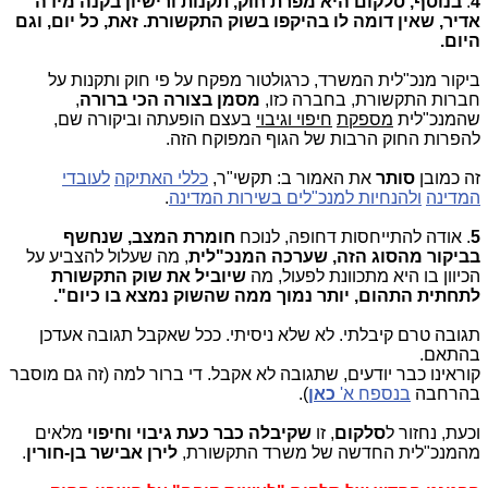
4
.
בנוסף, סלקום היא
מפרת חוק, תקנות ורישיון בקנה מידה
אדיר, שאין דומה לו בהיקפו בשוק התקשורת.
זאת,
כל יום, וגם
היום.
ביקור מנכ"לית המשרד, כרגולטור מפקח על פי חוק ותקנות על
חברות התקשורת, בחברה כזו,
מסמן בצורה הכי ברורה
,
שהמנכ"לית
מספקת
חיפוי וגיבוי
בעצם הופעתה וביקורה שם,
להפרות החוק הרבות של הגוף המפוקח הזה.
זה כמובן
סותר
את האמור ב: תקשי"ר,
כללי האתיקה
לעובדי
המדינה
ולהנחיות למנכ"לים בשירות המדינה
.
5
. אודה להתייחסות דחופה, לנוכח
חומרת המצב, שנחשף
בביקור מהסוג הזה, שערכה המנכ"לית
, מה שעלול להצביע על
הכיוון בו היא מתכוונת לפעול, מה
שיוביל את שוק התקשורת
לתחתית התהום, יותר נמוך ממה שהשוק נמצא בו כיום".
תגובה טרם קיבלתי. לא שלא ניסיתי. ככל שאקבל תגובה אעדכן
בהתאם.
קוראינו כבר יודעים, שתגובה לא אקבל. די ברור למה (זה גם מוסבר
בהרחבה
בנספח א'
כאן
).
וכעת, נחזור ל
סלקום
, זו
שקיבלה כבר כעת גיבוי וחיפוי
מלאים
מהמנכ"לית החדשה של משרד התקשורת,
לירן אבישר בן-חורין
.