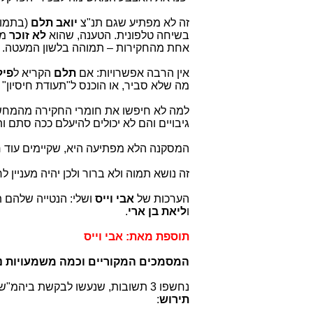
זה לא מפתיע שגם תנ"צ
יואב תלם
(בתמו
בשיחה טלפונית. הטענה, שהוא
לא זוכר
מה
אחת מהחקירות – תמוהה בלשון המעטה
.
אין הרבה אפשרויות: אם
תלם
הקריא ל
פיל
מה שלא סביר, או הוכנס ל"תעודת חיסיון" 
למה לא חיפשו את חומרי החקירה מהמחשב
גיבויים והם לא יכולים להיעלם ככה סתם ו
המסקנה הלא מפתיעה היא, שקיימים עוד ח
זה נושא תמוה ולא ברור ולכן יהיה מעניין
הערכות של
אבי וייס
ושלי: הנטייה שלהם 
ו
ליאת בן ארי
.
תוספת מאת: אבי וייס
המסמכים המקוריים וכמה משמעויות נ
נחשפו 3 תשובות, שנעשו לבקשת ביהמ"ש המחוזי בי-ם (בעקבות בקשות עו"ד
תירוש
: