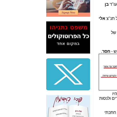
2" על תעלולי השר
עו"ד
בן
משה כחלון -
כאן
המשך חשיפת הבלוף
אלי
ששמו "מהפיכת
הסלולר" ואיך מסרסים
את הנתונים לציבור -
ש מענה של
כאן
סיכום ביקור בסיליקון
ואלי - למה 3 הגדולות
ש -
חסר
.
משקיעות ומפתחות
באותם תחומים -
כאן
שלמה פילבר (עד
לאחרונה מנכ"ל משרד
התקשורת) - עד
מדינה? הצחקתם
אותי! -
כאן
יו
"יש אפליה בחקירה"?
ים ולנסות
חשיפה: למה השר
משה כחלון לא נחקר
עד היום? -
כאן
מנו חתכתי