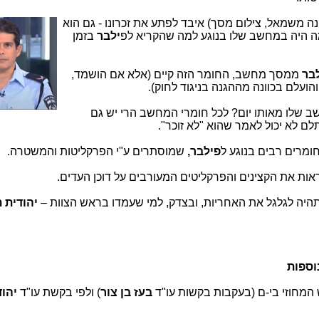
נה משמאל, צילום
מסך) איבד לפתע את זכרונו - גם הוא
 היה במחשב שלו בנוגע למה שהקריא לפ
ילבר
בזמן
בר
ממסך מחשב, החומר הזה קיים (אלא אם הושמד,
והועלם בכוונה מההגנה בניגוד לחוק)
.
 שלו מאותו יום? לכל חומרי המחשב הרי יש גם
תלם לא יכול לאמר שהוא "לא זוכר
"
.
ומרים רבים בנוגע ל
פילבר,
שמוסתרים ע"י הפרקליטות והמשטרה
.
 לראות את הקצינים והפרקליטים המעורבים על דוכן העדים
.
תהיה לגלגל את האחריות, ובצדק, למי שעמדו בראש הצוות –
יהודית 
וספות
בעז בן צור
) ולפי בקשת עו"ד
יהוד