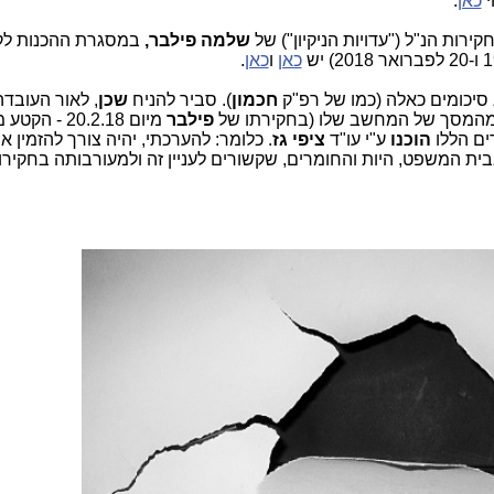
י
כאן
.
קירות הנ"ל ("עדויות הניקיון") של
שלמה פילבר,
במסגרת ההכנות ל
כאן
ו
כאן
.
סיכומים כאלה (כמו של רפ"ק
חכמון
). סביר להניח
שכן
, לאור העובדה
המסך של המחשב שלו (בחקירתו של
פילבר
מיום 20.2.18 - הקטע מהתמליל
ם הללו
הוכנו
ע"י עו"ד
ציפי גז
. כלומר: להערכתי, יהיה צורך להזמין א
ית המשפט, היות והחומרים, שקשורים לעניין זה ולמעורבותה בחקירו