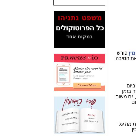
המסמכים בנושא בזק-
Yes (תיק 4000)
מוכיחים "תפירת תיק"
לאיש הלא נכון! -
כאן
עובדות ומסמכים
המוסתרים מהציבור:
האם ביבי כשר
מין
פורש
תקשורת עזר לקב'
זאת הסיבה
בזק? -
כאן
מה מקור ה-Fake
News שהביא לתפירת
תיק לביבי והעלמת
ביום
החשודים הנכונים -
כאן
עדה בזמן
, גם משום
אחת הרגליים של "תיק
ום
4000 התפור"
התמוטטה היום
בניצחון (כפול) של בזק
-
כאן
ימה על
ין
איך כתבות מפנקות
הפכו לפתע לטובת