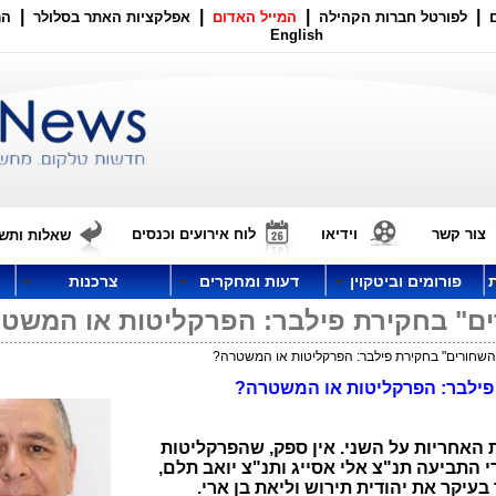
|
|
|
|
לפורטל חברות הקהילה
המייל האדום
אפלקציות האתר בסלולר
הר
English
צור קשר
וידיאו
לוח אירועים וכנסים
שאלות ותשו
פורומים וביטקוין
דעות ומחקרים
צרכנות
ים" בחקירת פילבר: הפרקליטות או המשט
 השחורים" בחקירת פילבר: הפרקליטות או המשטרה?
פילבר: הפרקליטות או המשטרה?
 האחריות על השני.
אין ספק, שהפרקליטות
התביעה תנ"צ אלי אסייג ותנ"צ יואב תלם,
בעיקר את יהודית תירוש וליאת בן ארי
.