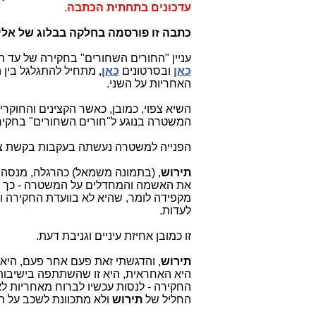
עדכונים בתחתית הכתבה
.
כתבה זו פורסמה בחלקה בבלוג של אלי 
עניין "החורים השחורים" בחקירה של עד 
כאן
ובסרטונים
כאן
,
מתחיל להתגלגל בין 
האחריות על השני.
השיא צפוי, כמובן, כאשר הקצינים והחוקרים
המשטרה בנוגע ל"חורים השחורים" בחקי
הפנייה למשטרה נעשתה בעקבות בקשת צוו
תירוש
, (בתמונה משמאל)
כהרגלה, מנסה
את האשמה והמחדלים על המשטרה - כך גם
מקפידה לומר, שהיא לא בוועדת החקירה ומ
לעדות
.
זו כמובן אחיזת עיניים וגניבת דעת.
תירוש
, והדגשתי זאת פעם אחר פעם, היא הפרקלי
החקירה - לנסות עכשיו לברוח מאחריות ל
החליל של
תירוש
ולא מתכוונת לשכב על ה