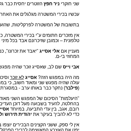
שני חוקרי
ניר חפץ
הזוטרים יחסית כבר גל
עכשיו בכירי המשטרה מגלגלים את האחרי
בתשובות של המשטרה לפרקליטות, שהועברו
אין מזכרים חתומים ע"י בכירי המשטרה, כ
טלפונית – וכמובן שזיכרונם אבד בכל מיני
מעניין אם
אלי אסייג
"יאבד את זכרונו", 
המחוזי בי-ם.
אבי וייס
שם לב, שאסייג זוכר שהיה מפגש 
מה היה במפגש הזה?
אסייג
לא זוכר
וסיכו
עולה שהיה מפגש שני ומאוד חשוב, כי במ
(
פילבר
) נחקר כבר באותו ערב - במסגרת ה
"
היעלמות" הסיכום של המפגש השני מאוד ב
בהחלטה, להעיד בשבועה מעל דוכן העדים
רובם, אגב, בין עדי התביעה, במיוחד
אסיי
כדי לא להביך בעיקר את
יהודית תירוש
ו
ל
אין לי ספק, ששני הקצינים הבכירים יוצפו
יפנו את האצבע המאשימה לבכירי הפרקלי