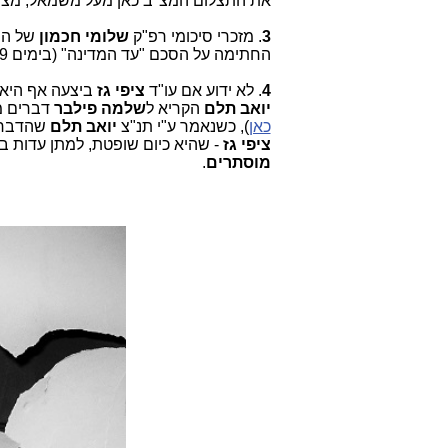
את התצלום המצ"ב כאן מעל משמאל, מצו
3
. מזכרי סיכומי רפ"ק
שלומי חכמון
של הח
החתימה על הסכם "עד המדינה" (בימים 19 ו-20 לפברואר 2018) יש
4
. לא ידוע אם עו"ד
ציפי גז
ביצעה אף היא 
יואב תלם
הקריא ל
שלמה פילבר
דברים מ
כאן
), כשנאמר ע"י תנ"צ
יואב תלם
שהדברי
ציפי גז
- שהיא כיום שופטת, למתן עדות בב
מוסתרים
.