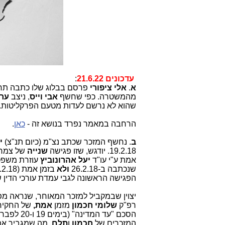
עדכונים
21.6.22
:
א
.
אלי ציפורי
פרסם בבלוג שלו כתבה תחת 
מהמשטרה. כפי שחשף
אבי וייס
, ניצב
ערן
שהוא לא נרשם לעדות מטעם הפרקליטות. מצ
הרחבה במאמר נפרד בנושא זה -
כאן
.
ב
. נחשף המזכר שכתב נצ"מ (כיום תנ"צ)
י
19.2.18. יודגש, שזו פגישה
שנייה
אמת ע"י עו"ד
יעל אהרונוביץ
עוזרת משפטית בי
שנכתבה ב-26.2.18
ולא
הפגישה הראשונה לגבי עמדת עורכי הדין 
יצוין שבמקביל למזכר המאוחר, שנראה מפ
רפ"ק
שלומי חכמון
מזמן
אמת,
של החקירו
הסכם "עד המדינה" (בימים 19 ו-20 לפברואר 2018) והמזכרים הללו נמצאים:
המזכרים של
חכמון
ו
תלם
, מה שמגביר א