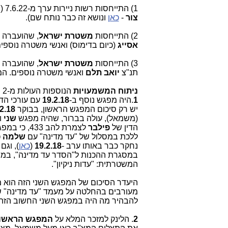
1) התייחסות רשות ניירות ערך מ-7.6.22 (המסמך
צור
-
כאן
ונושא זה כבר נותח שם).
2) התייחסות
משטרת ישראל
, שהועברה ישירות לסנ
אסייג
(כיום בדימוס) ואנשי משטרה נוספי
3) התייחסות
משטרת ישראל
תנ"צ
יואב תלם
ואנשי משטרה נוספים. ה
ניתוח המשמעויות
הנוספות העולות מ-2 המזכרים החדשים של
1
.היה מפגש נוסף ב-
19.2.18
עם עורכי הד
יש רק סיכום המפגש הראשון, בבוקר
2.18
(משמאל), עולה בברור, שהיה מפגש
שני
ו
הדין של
פילבר
לצמרת להב 433, כי במפגש השני הזה
ללכת במסלול של "עד מדינה" עם
שלמה פ
נחקר כבר באותו ערב -
19.2.18
(
כאן
), וג
במסגרת ההכנות ל"הסדר עד מדינה", במה
המשטרתית: "עדות ניקיון".
היעדר הסיכום של המפגש השני הזה הוא 
מעורבים בהחלטה על מעמד "עד מדינה" ש
להבהיר מה היה במפגש השני החשוב הזה ו
2
. הלינק למזכר המלא על
המפגש הראשו