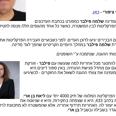
ציפורי -
כאן
.
המדינה
שלמה פילבר
כמפורט בכתבת העדכונים
הפרקליטות לבין המשטרה, כאשר כל אחד מהגופים הללו מנסה להטיל
 הבכירים יגיעו לדוכן העדים.
לפני כשבועיים העבירה הפרקליטות את
רת
שלמה פילבר
במהלך היומיים הקריטיים שהפך לעד מדינה.
תי ההגנה, שנתמכה ע"י השופטים
.
 להתנער מכל אחריות למה שנעשה עם
פילבר
- וזורקת
 עם מחדל פגישת ההנחיה. באין ספור דיונים היא
זמינה את צוותי ההגנה לשאול את החוקרים - לכשיגיעו
טה המלווה של תיק 4000 יחד עם
ליאת בן ארי
.
היא האחראית, היא זו שהשתתפה בישיבות בלהב 433, היא זו שצפתה בחקירות, והיא זו שניווטה את
א יעזור לה. האחריות תרדוף אחריה. אלא שהמשטרה לא מתכוונת לרקו
גדר בשבילה ובשביל
בן ארי
.