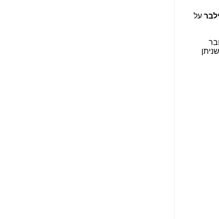
הנאה שהיא מיסודות
לבר
על
עבירת השוחד? -
כאן
שערוריית הקנס הענק
בר
על בזק וחשיפת
ניתן
"תעודת הביטוח" של
נתניהו בתיק 4000 -
כאן
ערוץ 20: "תיק תפור":
אבי וייס חושף את
מחדלי "תיק 4000" -
כאן
התבלבלתם: גיא פלד
הפך את כחלון, גבאי
ואילת לחשודים
המרכזיים בתיק 4000 -
כאן
פצצות בתיק 4000:
האם היו בכלל
התנגדויות למיזוג
בזק-יס? -
כאן