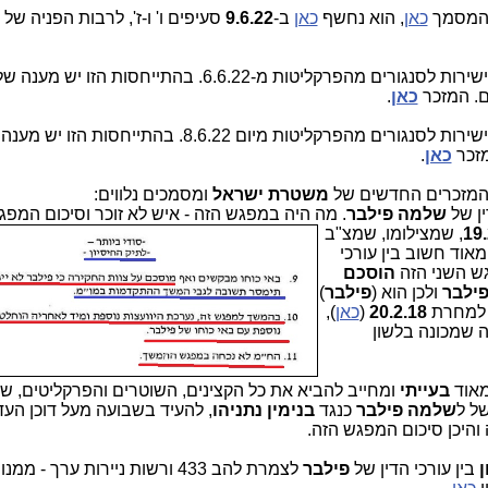
כאן
, הוא נחשף
כאן
ב-
9.6.22
סעיפים ו' ו-ז', לרבות הפניה של 
גורים מהפרקליטות מ-6.6.22. בהתייחסות הזו יש מענה של תנ"צ
ם. המזכר
כאן
.
, שהועברה ישירות לסנגורים מהפרקליטות מיום 8.6.22. בהתייחסות הזו י
מזכר
כאן
.
משטרת ישראל
ומסמכים נלווים:
ין של
שלמה פילבר
. מה היה במפגש הזה - איש לא זוכר וסיכום המפג
19.
, שמצילומ
ו, שמצ"ב
מאוד חשוב בין עורכי
הוסכם
ילבר
ולכן הוא (
פילבר
)
ם למחרת
20.2.18
(
כאן
),
 שמכונה בלשון
מאוד
בעייתי
ומחייב להביא את כל הקצינים, השוטרים והפרקליטים, שה
ל ל
שלמה פילבר
כנגד
בנימין נתניהו
, להעיד בשבועה מעל דוכן העד
היכן סיכום המפגש הזה.
ן
בין עורכי הדין של
פילבר
לצמרת להב 433 ורשות ניירות ערך - מ