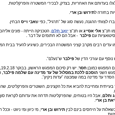
גלו בעדותם את האחריות, בצדק, לבכירי המשטרה והפרקליטות
.
ות בחזרה ל
תירוש
ו
בן ארי
.
 לצוותי ההגנה, נעשה סוג של "תרגיל", כפי ש
אבי וייס
הבחין
.
מו תנ"צ
אלי אסייג
או תנ"צ
יואב תלם
. הטכניקה הייתה - פונים אליה
 סיטואציות עם
פילבר
- אבל הם לא חתומים על דבר
.
כמו עדים רבים מקרב קציני המשטרה הבכירים, כשיגיע להעיד בבית ה
נוסף עם עורכי הדין של
פילבר
ש"נעלם".
ם המפגש כמובן
חסר
. יש
פגש השני
הוסכם ללכת במסלול של עד מדינה עם שלמה פילבר,
ו
סדר עד מדינה במה שמכונה "עדות ניקיון".
עייתית ומחייבת להביא את כל הקצינים, השוטרים והפרקליטים, שהי
.
ג
ו
תלם
, אבל היו בטוחים, שהפרקליטות תדחה את עדותם לקראת סו
יאת בן ארי
.
 בשאלות על היחסים בינם לבין
תירוש
ו
בן ארי
, מי כיוון ומי ניווט - וככ
טות
.