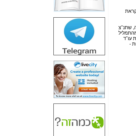
חשיפת חשד לשחיתות
הדומה לזו של "תיק
קראת
4000" אך בתחום
הסלולר -
כאן
, שתנ"צ
חשיפת מה שלא
רוצים שתדעו בעניין
ת עו"ד
פריסת אנלימיטד
ת -
(בניחוח בלתי נסבל) -
כאן
חשיפה: איוב קרא
אישר לקבוצת סלקום
בדיוק מה שביבי אישר
ל-Yes ולבזק -
כאן
האם השר איוב קרא
היה צריך בכלל לחתום
על האישור, שנתן
לקבוצת סלקום? -
כאן
האם ביבי וקרא קבלו
בכלל תמורה עבור
ההטבות הרגולטוריות
שנתנו לסלקום? -
כאן