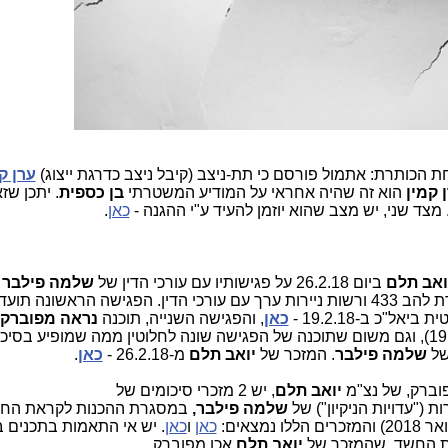
הכותרת: אתמול פורסם כי תת-ניצב (קיבל ניצב כדרגת ייצוג)
ערן ק
 קמין
הוא זה שהיה אחראי על המודיע המשטרתי
בן כספית
. יתכן ש
ד שני, יש מצב שהוא יוזמן להעיד ע"י ההגנה -
כאן
.
ואב תלם
ביום 26.2.18 על פגישותיו עם עורכי הדין של
שלמה פילבר
של צמרת להב 433 ורשות ניירות ערך עם עורכי הדין. הפגישה הראשונה תו
אל"כ ב-19.2.18 -
כאן
, והפגישה השנייה, תוכנה
נראה מפוברק
בזמן אמת (19.2.18), וגם משום שתוכנה של הפגישה שונה לחלוטין ממה שמופיע בסיכ
של
שלמה פילבר
. המזכר של
יואב תלם
מ-26.2.18 -
כאן
.
וברק, של נצ"מ
יואב תלם
, יש 2 מזכרי סיכומים של
ת ("עדויות הניקיון") של
שלמה פילבר,
במסגרת ההכנות לקראת החת
כאן
ו
כאן
. יש אי התאמות בתכנים ב
ת החשד, שהמזכר של
יואב תלם
אכן מפוברק.