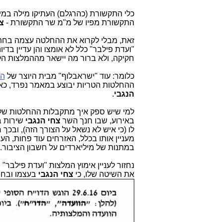
כלי התקשורת (כהרגלם) העתיקו מילה במ
התקשורת מפיו של מ"מ שר התקשורת -
צ
זאת, מבלי לקרוא את ההחלטה עצמה בחת
"ועדת פילבר" כלל לא אומצו והן עדיין בדי
חקיקה, ולא ברור מה יישאר מההמלצות הלל
כלומר: עוד "ישראבלוף" מבית היוצר של
הס
ההחלטות הטריות יבוצע במאמר נפרד, כא
הנגבי
.
למי שיש ספק איך מתקבלות ההחלטות של 
באירוע, שבו חנך השר
צחי הנגבי
שירות ב
לו (כי איש לא נשאל על הצורך הזה), ובכ
מעניין אותו בכלל, האזרחים עוד פחות, הע
במתנות של מיליארדים על חשבון הציבור.
נחזור לעניין אימוץ המלצות "ועדת פילבר"
את השיטה שלו, כי
צחי הנגבי
בעצמו ובחת