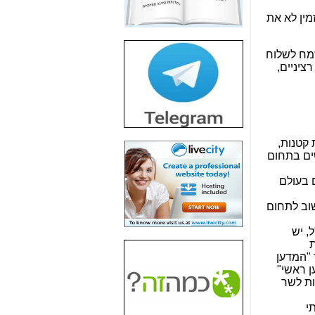
חשיפת חשד לשחיתות
מין לא את
הדומה לזו של "תיק
4000" אך בתחום
הסלולר -
כאן
שמח לשלוח
ציניים,
חשיפת מה שלא
רוצים שתדעו בעניין
פריסת אנלימיטד
(בניחוח בלתי נסבל) -
כאן
 קטנות,
חשיפה: איוב קרא
ים בתחום
אישר לקבוצת סלקום
בדיוק מה שביבי אישר
 בעולם
ל-Yes ולבזק -
כאן
שוב לתחום
האם השר איוב קרא
היה צריך בכלל לחתום
, יש
על האישור, שנתן
ת
לקבוצת סלקום? -
כאן
 "המדען
ן ראשי"
האם ביבי וקרא קבלו
ות לשר
בכלל תמורה עבור
ההטבות הרגולטוריות
י
שנתנו לסלקום? -
כאן