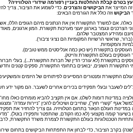
עץ בטרם קבלת ההחלטות בעניין רפורמה שידורי הטלוויזיה?
 זה המייצר את
הביקושים והצרכים
. כדי לשמוע את הציבור, צריך להז
ד
הביקוש
וזה כולל את הגורמים הבאים:
ים כאלה. אם למשרד התקשורת אין את הנתונים מיהם הגופים הללו, א
 הצרכנים ונגמר בארגון יועצי מערכות תקשורת. המון ארגונים, מאוד ר
סיונם ומהידע המצטבר שלהם.
 (ברור, שראשי הרשויות המקומיות הם נציגי ציבור).
יות והמקומיות.
 העוסקים בתקשורת (יש כאן כמה אנליסטים ממש טובים).
העוסקים בעולם התקשורת והייטק.
סקים בתקשורת (לא עורכי הדין של חברות התקשורת...), בעלי חברות
 התקשורת השונים, יבואנים בתחומי התקשורת, ספקים קטנים וחדש
עולם התקשורת ומנטורים המסייעים לפיתוחים של היזמים והמשקיעים
"לים לשעבר ובעלי תפקידים בכירים אחרים לשעבר. הם מקור ידע ח
לציה במדינות דומות לשלנו. אם אין תקציב להביא מומחים כאלו מחו"ל
 אגף "קשרי חוץ"), שחייבים ושיכולים להכין "ניירות עמדה" ומצגו
במדינות העולם הנאור בתחום הטלוויזיה. גם צריך להחזיר את תפקיד
יעור קומה מקצועי (לא כמו הקודם, שהתפטר ותפקידו בוטל). "מדע
 התחזיות הטכנולוגיות בעולם התקשורת לצמרת משרד התקשורת, לרב
שנה) בקרב הציבור, כדי לבחון את התפתחות הביקושים בתחום שירות