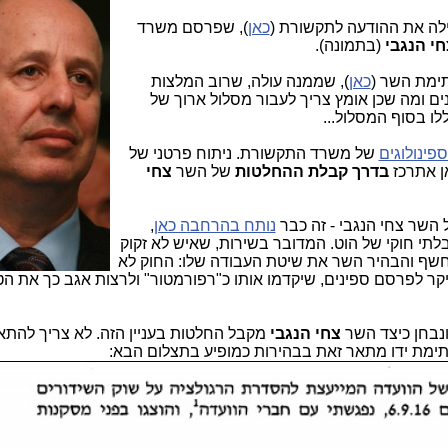
ילה את ההודעה לתקשורת (
כאן
), שפרסם משרד
חי הנגבי
(בתמונה).
ימת השר (
כאן
), שממנה עולה, שרוב המלצות
ונים ומה שכן אומץ צריך לעבור מסלול ארוך של
ו בסוף המסלול...
פינולוגים
של משרד התקשורת. ניתוח פרטני של
ן אתרכז
בדרך קבלת ההחלטות
של השר
צחי
השר צחי הנגבי - זה כבר
נותח בהרחבה כאן
,
לתי חוקי של הוט. המדובר בשירות, שאיש לא זקוק
ך חשף והבהיר השר את שיטת העבודה שלו: החוק לא
יקר לפרסם ספינים, שיקדמו אותו כ"רפורמטור" ולרצות אגב כך את הטי
 ונבחן כיצד השר
צחי הנגבי
מקבל החלטות בעניין הזה. לא צריך להת
ימת ידו מתאר זאת בבהירות כמופיע בתצלום הבא: