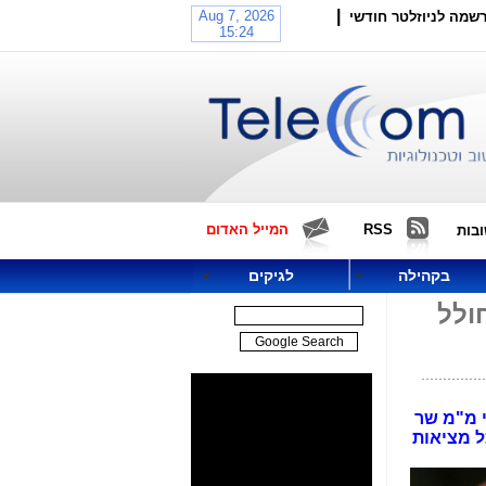
|
שמה לניוזלטר חודשי
RSS
המייל האדום
בות
בקהילה
לגיקים
ולל
י מ"מ שר
ל מציאות