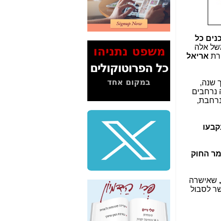
2" על תעלולי השר
משה כחלון -
כאן
המשך חשיפת הבלוף
ים כל
ששמו "מהפיכת
משל אלה
הסלולר" ואיך מסרסים
ורת
אריאל
את הנתונים לציבור -
כאן
ך שנה,
סיכום ביקור בסיליקון
ה נרחבים
ואלי - למה 3 הגדולות
רחבת,
משקיעות ומפתחות
באותם תחומים -
כאן
נה נקבעו
שלמה פילבר (עד
לאחרונה מנכ"ל משרד
התקשורת) - עד
אומר החוק
מדינה? הצחקתם
אותי! -
כאן
שאישרה
"יש אפליה בחקירה"?
ר לסבול
חשיפה: למה השר
משה כחלון לא נחקר
עד היום? -
כאן