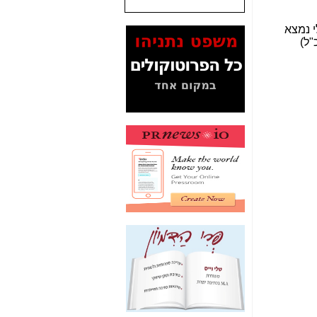
המסמכים בנושא בזק-
י נמצא
Yes (תיק 4000)
"ל)
מוכיחים "תפירת תיק"
לאיש הלא נכון! -
כאן
עובדות ומסמכים
המוסתרים מהציבור:
האם ביבי כשר
תקשורת עזר לקב'
בזק? -
כאן
מה מקור ה-Fake
News שהביא לתפירת
תיק לביבי והעלמת
החשודים הנכונים -
כאן
אחת הרגליים של "תיק
4000 התפור"
התמוטטה היום
בניצחון (כפול) של בזק
-
כאן
איך כתבות מפנקות
הפכו לפתע לטובת