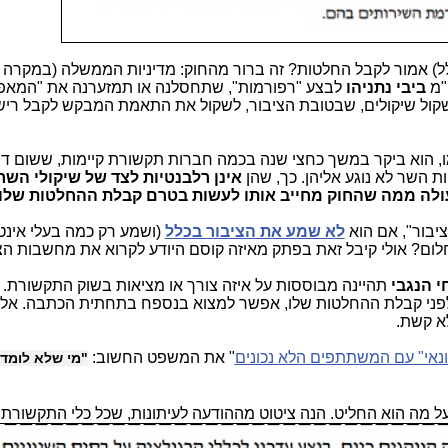
) אמור לקבל החלטות? זה ברור מהחוק: מדיניות הממשלה (במקרה של
ה"מ
ביבי נתניהו
לבצע "רפורמות", שתחסלנה או תמזערנה את "המאפי
שקול שיקולים, שבטובת הציבור, לשקול את התאמת המבקש לקבל רישי
, הוא ביקר במשך כחצי שנה בכמה חברות תקשורת קיימות, ששום ד
ת השר לא נוגע אליהן. כך, שהן
אינן רלבנטיות לצד של שיקולי השר
לה ממה שהחוק מחייב אותו לעשות בטרם קבלת ההחלטות שלו.
יבור", אם הוא
לא שמע את הציבור בכלל
(ושמע רק כמה בעלי אינ
חלום? אולי קיבל זאת בפתק מאיזה קוסם היודע לקרוא את מחשבות הצ
י הנגבי
תהיינה מבוססות על איזה צורך או מציאות בשוק התקשורת. 
לפני קבלת ההחלטות שלו, אפשר למצוא בנספח בתחתית הכתבה. אלה 
לא קשת.
ונאי" עם המשתתפים הלא נכונים
" את המשפט החשוב:
"מי שלא לומד
על מה הוא החליט. הנה ציטוט מההודעה לעיתונות, שכל כלי התקשורת 