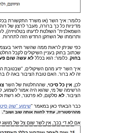
כלומר: איך השר (או משרד התקשורת בכלל
מדיניות כל כך ברורה, מעבר לרצון של רו
השמאלנית" השולטת לדעתו בטלוויזיה), ל
ותרומתו של השחקן החדש הזה לתחרות.
כפי שניתן לראות ממה שהשר תיאר בעצמו
שכתוב בחוק בעניין השיקולים לקבל החלטו
בחוק
. כלומר: הוא בכלל
לא עשה שום פעו
איך השר ידע מהם השיקולים, "שבטובת הצ
זה לא ברור. האם טובת הציבור באה לו ב
לכן,
אין כל סיכוי
, שההחלטות של השר
צח
הרשימה של מי, שהוא היה אמור לשמוע, 
הציבור.
לא
סלקום, לא פרטנר, לא רשת ו
כבר הבאתי כאן במאמר "
שימוע "שוק סיט
מההיסטוריה, עתיד לחוות אותה שוב ושוב"
.
אם לא די בכך, אין לשר שום צל של מושג 