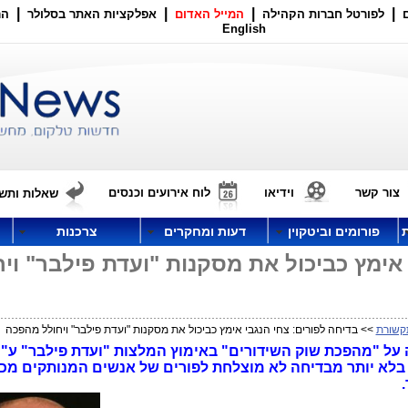
|
|
|
|
לפורטל חברות הקהילה
המייל האדום
אפלקציות האתר בסלולר
הר
English
צור קשר
וידיאו
לוח אירועים וכנסים
שאלות ותשו
פורומים וביטקוין
דעות ומחקרים
צרכנות
אימץ כביכול את מסקנות "ועדת פילבר" ויח
קשורת
>> בדיחה לפורים: צחי הנגבי אימץ כביכול את מסקנות "ועדת פילבר" ויחולל מהפכה
 על "מהפכת שוק השידורים" באימוץ המלצות "ועדת פילבר" ע"
 בלא יותר מבדיחה לא מוצלחת לפורים של אנשים המנותקים מכ
.