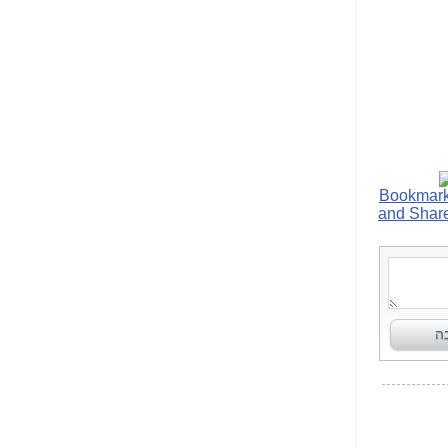
הנאה שהיא מיסודות
עבירת השוחד? -
כאן
שערוריית הקנס הענק
על בזק וחשיפת
"תעודת הביטוח" של
נתניהו בתיק 4000 -
כאן
ערוץ 20: "תיק תפור":
אבי וייס חושף את
מחדלי "תיק 4000" -
כאן
התבלבלתם: גיא פלד
הפך את כחלון, גבאי
ואילת לחשודים
המרכזיים בתיק 4000 -
כאן
פצצות בתיק 4000:
האם היו בכלל
התנגדויות למיזוג
בזק-יס? -
כאן