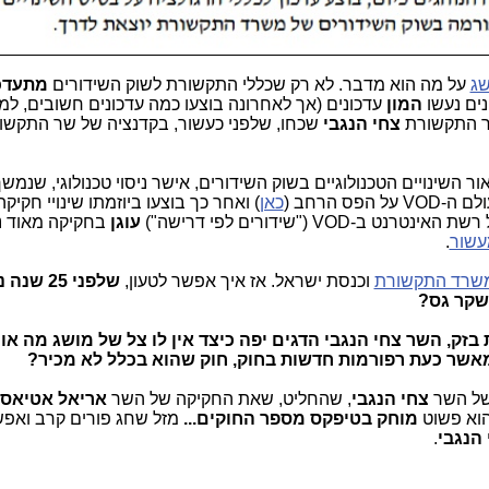
שג
על מה הוא מדבר. לא רק שכללי התקשורת לשוק השידורים
מתעדכנ
ים נעשו
המון
עדכונים (אך לאחרונה בוצעו כמה עדכונים חשובים, ל
 שר התקשורת
צחי הנגבי
שכחו, שלפני כעשור, בקדנציה של שר התקש
ר השינויים הטכנולוגיים בשוק השידורים, אישר ניסוי טכנולוגי, שנמש
ס הרחב (
כאן
) ואחר כך בוצעו ביוזמתו שינויי חקיק
VOD ("שידורים לפי דרישה")
עוגן
בחקיקה מאוד נ
עשור
.
שרד התקשורת
וכנסת ישראל. אז איך אפשר לטעון,
שלפני 25 ש
שקר גס?
 של הוט על רשת בזק, השר צחי הנגבי הדגים יפה כיצד אין לו צל של מושג מה 
 מאשר כעת רפורמות חדשות בחוק, חוק שהוא בכלל לא מכיר?
 של השר
צחי הנגבי
, שהחליט, שאת החקיקה של השר
אריאל אטיאס,
הוא פשוט
מוחק בטיפקס מספר החוקים...
מזל שחג פורים קרב ואפש
 הנגבי
.