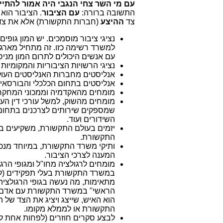
עם מי השר צחי הנגבי היה אמור להתיי
התשובה ברורה:
עם הציבור
. הציבור הוא
צד
ההיצע
(חברות התקשורת) אלא את צ
נציגי ציבור מוסמכים. יש המון גופ
למשרד רשימה כזו. זה מתחיל מארגוני
עם אנשים היכולים לתרום המון מני
נציגי הרשויות הציבוריות והמקומיות
אנליסטים מחברות האנליסטים העולמ
אנליסטים בתחום הכלכלי והבורסאי
מומחים מהאקדמיה וממכוני המחקר 
מומחים מהשוק, למשל עורכי דין העו
שמספקים שירותים לצרכנים בתחומי
השידורים ועוד.
יזמים בעולם התקשורת, משקיעים ב
התקשורת.
ותיקי משרד התקשורת, במיוחד מנכ
המענה לצרכי הציבור.
מומחים לרגולציה מחו"ל ומגופי הרגו
במשרד התקשורת בעלי תפקידים (למשל
מתאימות, מה נעשה בגופי הרגולציה 
הראשי" במשרד התקשורת עם אדם בש
הוא האיש, שייצג ויציג את הצד של
התקשורת או לממלא מקומו.
לבצע סקרים חוזרים (לפחות אחת ל