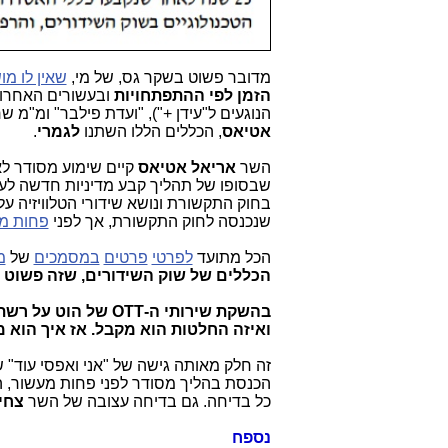
מדובר פשוט בשקר גס, של מי,
שאין לו מו
הזמן לפי ההתפתחויות
ובעשורים האחרונ
הנוגעים ל"עידן +"), "ועדת פילבר" ומ"מ
אטיאס
, הכללים הללו השתנו
לגמרי
.
השר
אריאל אטיאס
קיים שימוע מסודר לאו
שבסופו של תהליך קבע מדיניות חדשה לעולם ה-VOD על הפ
בחוק התקשורת ונושא שידורי הטלוויזיה על רשת האינטרנט ב-
שנכנסה לחוק התקשורת, אך לפני
פחות מ
הכל מתועד
לפרטי
פרטים
במסמכים
של
מ
הכללים של שוק השידורים, שזה פשוט 
בהשקת שירותי ה-OTT
ואיזה החלטות הוא מקבל. אז איך הוא
זה חלק מאותה גישה של "אני ואפסי עוד"
הכנסת בהליך מסודר לפני פחות מעשור, 
כל בדיחה. גם בדיחה עצובה של השר
צחי
נספח