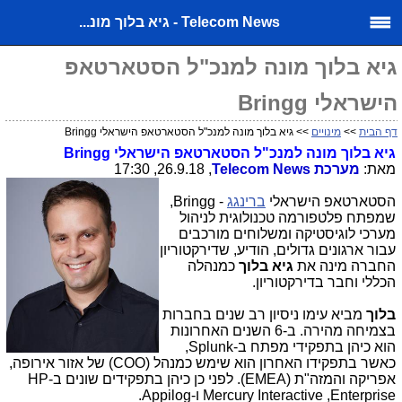
Telecom News - גיא בלוך מונ...
גיא בלוך מונה למנכ"ל הסטארטאפ
הישראלי Bringg
דף הבית
>>
מינויים
>> גיא בלוך מונה למנכ"ל הסטארטאפ הישראלי Bringg
גיא בלוך מונה למנכ"ל הסטארטאפ הישראלי
Bringg
מאת:
מערכת
Telecom News
, 26.9.18, 17:30
הסטארטאפ הישראלי
ברינגג
-
Bringg
,
שמפתח פלטפורמה טכנולוגית לניהול
מערכי לוגיסטיקה ומשלוחים מורכבים
עבור ארגונים גדולים, הודיע, שדירקטוריון
החברה מינה את
גיא בלוך
כמנהלה
הכללי וחבר בדירקטוריון.
בלוך
מביא עימו ניסיון רב שנים בחברות
בצמיחה מהירה. ב-6 השנים האחרונות
הוא כיהן בתפקידי מפתח ב-
Splunk
,
כאשר בתפקידו האחרון הוא שימש כמנהל (
COO
) של אזור אירופה,
אפריקה והמזה"ת (
EMEA
). לפני כן כיהן בתפקידים שונים ב-
HP
Enterprise
,
Mercury Interactive
ו-
Appilog
.