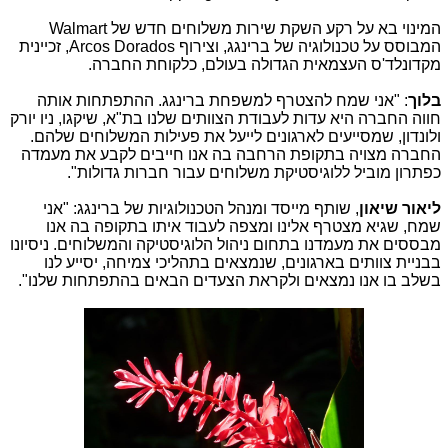
המינוי בא על רקע השקת שירות משלוחים חדש של
Walmart
המבוסס על טכנולוגיה של ברינגג, וצירוף
Arcos Dorados
, זכיינית
מקדונלד'ס העצמאית הגדולה בעולם, כלקוחת החברה.
בלוך
: "אני שמח להצטרף למשפחת ברינגג. ההתפתחות אותה
חווה החברה היא עדות לעבודת הצוותים שלנו בת"א, שיקגו, ניו יורק
ולונדון, שמסייעים לארגונים לייעל את פעילות המשלוחים שלהם.
החברה מצויה בתקופת הרחבה בה אנו חייבים לקבע את מעמדה
כפתרון מוביל ללוגיסטיקת משלוחים עבור חברות גדולות".
ליאור שיאון
, שותף מייסד ומנהל הטכנולוגיות של ברינגג: "אני
שמח, שגיא מצטרף אלינו ומצפה לעבוד איתו בתקופה בה אנו
מבססים את מעמדנו בתחום ניהול הלוגיסטיקה והמשלוחים. ניסיונו
בבניית צוותים בארגונים, שנמצאים בתהליכי צמיחה, יסייע לנו
בשלב בו אנו נמצאים ולקראת הצעדים הבאים בהתפתחות שלנו".