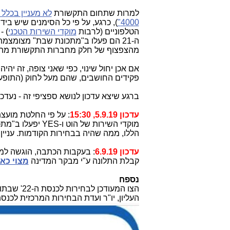
למרות שתחום התקשורת
לא מעניין בכלל
4000"
), כרגע, על פי כל הסימנים שיש בידי, נדמה
הטלפוניים (לרבות
מוקדי השירות הטכני
) -
ה-21 הם פעלו ב"מתכונת שבת" מצומצ
מהצפצוף של חלק מחברות התקשורת מהחוק
אם אכן יחול שינוי, כפי שאני צופה, זה יהי
פקידים החושבים, שהם מעל לחוק (התופעה החמורה
ברגע שיצא עדכון לנושא ספציפי זה - נעדכן
עדכון 5.9.19, 15:30
: על פי החלטת מועצת 
מוקדי השירות של הוט ו-YES יפעלו ב"מתכונת שבת"
הללו, ממה שהיה בבחירות הקודמות. עניי
עדכון 6.9.19
: בעקבות הכתבה, הוגשה למ
קבלת התלונה ע"י מבקר המדינה
מצוי כאן
נספח
הצו המעודכן לבחירות לכנסת ה-22' שבתוקף מיום 8.8.19 בחתימת כבוד השופט
העליון, יו"ר ועדת הבחירות המרכזית לכנסת ה