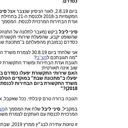
כסדרם.
ביום 2.8.19, לאור הניסיון שנצבר אצל
סינ
המקומיות ב-2018 ולכנסת ה-21 בתחילת 2019), הוא פנה שוב לכבוד השופט
ועדת הבחירות המרכזית לכנסת. המסמך ה
סיני ליבל
שהשופט יקבע, שהפעלת שירותי תקשורת כ
כסדרם (במובחן מהפעלתם ב"מתכונת שב
אני שלחתי ביום 30.8.19 לצמרת משרד התקשורת ולשר התקשורת את השאלות הדחופות הבאות:
"
מה תגובתכם ל
מצ"ב
?
תגובת ועדת הבחירות ומשרד התקשורת לפ
שוב אינה תאורטית:
יפעלו ב"מתכונת שבת" במוקדים הטלפונ
2018)?"
תגובה ברורה טרם קיבלתי. ככל שאקבל, 
במקביל,
סיני ליבל
שלח את המסמך ה
מצ
המרכזית לכנסת עם העתקים לצמרת משר
זו טיוטת עתירה לבג״ץ ממרץ 2019, שבתוכה הטענה ל"הפרת אמונים" של המשיב 1 (