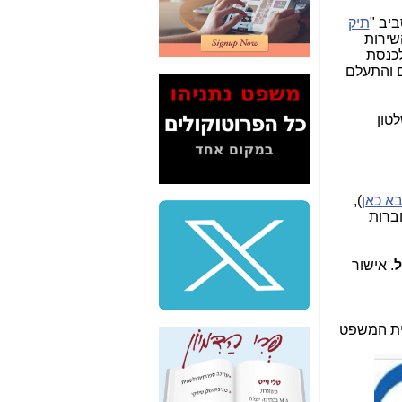
2" על תעלולי השר
תיק
משה כחלון -
כאן
השירות
ירות לכנסת
המשך חשיפת הבלוף
ם והתעלם
ששמו "מהפיכת
הסלולר" ואיך מסרסים
את הנתונים לציבור -
לטון
כאן
סיכום ביקור בסיליקון
ואלי - למה 3 הגדולות
משקיעות ומפתחות
א כאן
),
באותם תחומים -
כאן
ברות
שלמה פילבר (עד
לאחרונה מנכ"ל משרד
ל
. אישור
התקשורת) - עד
מדינה? הצחקתם
אותי! -
כאן
ית המשפט
"יש אפליה בחקירה"?
חשיפה: למה השר
משה כחלון לא נחקר
עד היום? -
כאן