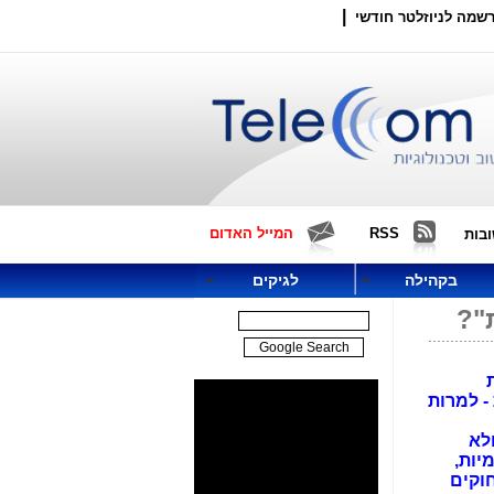
|
שמה לניוזלטר חודשי
RSS
המייל האדום
בות
בקהילה
לגיקים
רת
- למרות
ם ולא
ויות המקומיות,
חוקים