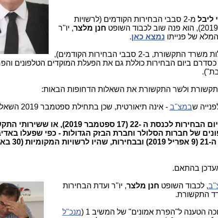
י ליבל
מ-2 סבבי הבחירות הקודמים (לרשויות
חנן מלצר
, יו"ר
מלא של פנייתו
נמצא כאן
.
ביקש (מעבר לתלונה על התנהלות משרד התקשורת, ב-2 סבבי הבחירות הקודמים),
סדרם ביום הבחירות כוללת גם את הפעלת המוקדים הטלפונים והפרו
ת").
נייה ש
במצ"ב
- אינה תיאורטית, שכן ב
האם שירותי התקשורת יפעלו כסדרם ביום הבחירות לכנסת ה -22 (17 ספטמבר 2019),
ים של חברות הסלולר וחברת הבזק הגדולות - כפי שפעלו באדי
משרד התקשורת ביום הבחירות לכנסת 
אעדכן בהתאם.
"ב
, לכבוד השופט
חנן מלצר
, יו"ר ועדת הבחי
רות
ד התקשורת.
מנכ"ל