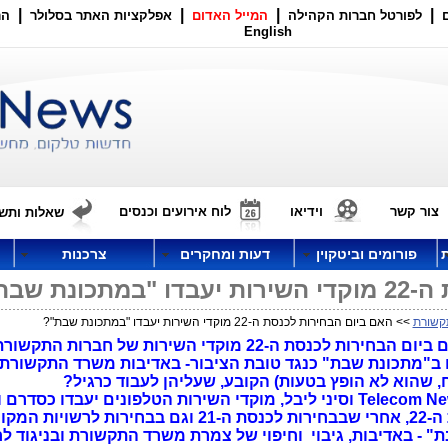
|
|
|
|
לפורטל חברות הקהילה
המייל האדום
אפלקציות האתר בסלולר
הר
English
צור קשר
וידיאו
לוח אירועים וכנסים
שאלות ותשו
פורומים וביטקוין
דעות ומחקרים
צרכנות
ת שבת"?
קשורת
>> האם ביום הבחירות לכנסת ה-22 מוקדי השירות יעבדו "במתכונת שבת"?
תעלומה, שתיפתר בימים הקרובים: האם ביום הבחירות לכנסת ה-22 מוקדי השירות של חברות התקשו
ו ב"מתכונת שבת" כנגד טובת הציבור
- באדיבות משרד התקשורת 
, שהוא לא הופץ בטעות) הקובע, שעליהן לעבוד כרגיל?
למיטב הערכתי, בעקבות פניית אתר Telecom News וסיני ליבל, מוקדי השירות הטלפונים יעבדו כסדר
ב"מתכונת שבת" ביום הבחירות לכנסת ה-22, אחרי שבבחירות לכנסת ה-21 וגם בבחירות לרש
 - באדיבות, גיבוי וחיפוי של צמרת משרד התקשורת ובניגוד ל