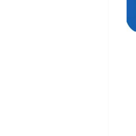
הנאה שהיא מיסודות
עבירת השוחד? -
כאן
שערוריית הקנס הענק
על בזק וחשיפת
"תעודת הביטוח" של
נתניהו בתיק 4000 -
כאן
ערוץ 20: "תיק תפור":
אבי וייס חושף את
מחדלי "תיק 4000" -
כאן
התבלבלתם: גיא פלד
הפך את כחלון, גבאי
ואילת לחשודים
המרכזיים בתיק 4000 -
כאן
פצצות בתיק 4000:
האם היו בכלל
התנגדויות למיזוג
בזק-יס? -
כאן