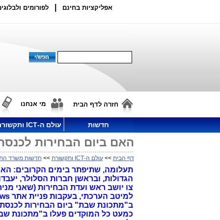
|
אפליקציות בחינם
לפורומים ולבלוגים
מי אנחנו
חזרה לדף הבית
חדשות
עולם ה-ICT ותקשורת
האם ביום הבחירות לכנסת ה-22 מוקדי השירות יעבדו "במתכונ
דף הבית
>>
עולם ה-ICT ותקשורת
>>
חדשות משרד הת
הגדולות, ובראשן חברות הסלולר, יעבד
צו יושב ראש ועדת הבחירות (שאני מניח
כמעט כל המוקדים פעלו ב"מתכונת שבת"