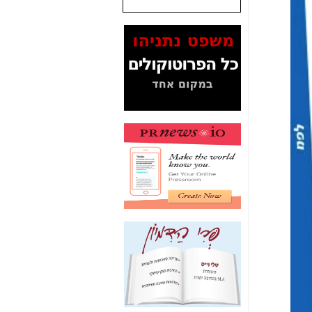
המסמכים בנושא בזק-
Yes (תיק 4000)
מוכיחים "תפירת תיק"
לאיש הלא נכון! -
כאן
עובדות ומסמכים
המוסתרים מהציבור:
האם ביבי כשר
תקשורת עזר לקב'
בזק? -
כאן
מה מקור ה-Fake
News שהביא לתפירת
תיק לביבי והעלמת
החשודים הנכונים -
כאן
אחת הרגליים של "תיק
4000 התפור"
התמוטטה היום
בניצחון (כפול) של בזק
-
כאן
איך כתבות מפנקות
הפכו לפתע לטובת