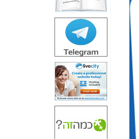
חשיפת חשד לשחיתות
הדומה לזו של "תיק
4000" אך בתחום
הסלולר -
כאן
חשיפת מה שלא
רוצים שתדעו בעניין
פריסת אנלימיטד
(בניחוח בלתי נסבל) -
כאן
חשיפה: איוב קרא
אישר לקבוצת סלקום
בדיוק מה שביבי אישר
ל-Yes ולבזק -
כאן
האם השר איוב קרא
היה צריך בכלל לחתום
על האישור, שנתן
לקבוצת סלקום? -
כאן
האם ביבי וקרא קבלו
בכלל תמורה עבור
ההטבות הרגולטוריות
שנתנו לסלקום? -
כאן