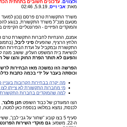
ולצווים.
עדכונים חשובים בתחתית הכת
מאת:
אבי וייס
, 5.9.19, 02:46
משרד התקשורת טרם פרסם (נכון למועד פ
מטעם מנכ"ל משרד התקשורת, בנוגע להפעל
והמוקדים הפיזיים - הפרונטליים הקיימים 
אמנם, ההנחיות לחברות התקשורת טרם הופ
הלחץ הרציף, שהפעילו
סיני ליבל,
התקשורת ובמקביל על ועדת הבחירות המ
לנשיאת בית המשפט העליון, ששוב מונה לי
והפעם לא תותר הפרת החוק והצו של ה
וכוסתה בעבר על ידי בכמה כתבות כדלה
מה יקרה בבחירות הקרובות בעניין
מי מחברות התקשורת לא צייתו לצו 
למה שהמוקדים בחברות התקשורת לא
הצו המעודכן של כבוד השופט
חנן מלצר
, 
לכנסת, נמצא במלואו בנספח כאן למטה, א
סעיף 5 בצו קובע "שחור על גבי לבן", ששירותי התקשורת
ה-22. משמע:
גם מוקדי השירות הפרונט