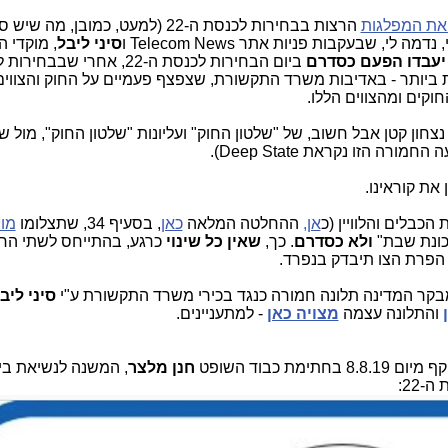
 את המפלגות
הרצות בבחירות לכנסת ה-22 (למעט, כמובן, מה שיש סביב "
 לי, שבעקבות פניות אתר Telecom News ו
סיני ליבל
, מוקדי 
יעבדו הפעם
כסדרם
ביום הבחירות לכנסת ה-22, אחרי שבבח
מת ביותר - באדיבות משרד התקשורת, שצפצף פעמיים על החוק והצווי
ים ומהצווים הללו.
ה נצחון קטן אבל חשוב, של "שלטון החוק" ועליונות "שלטון החוק", מול ש
 הזו נקראת Deep State).
 את קוראינו.
הכבלים והלוויין (כ
אן,
ההחלטה המלאה
כאן
, בסעיף 34, שתצלומו
מוב
ולא כסדרם
. כך,
שאין כל שינוי
כרגע, בהתייחס לשתי הח
ן הפרת הצו תיבדק בנפרד.
בקר המדינה תלונה חמורה כנגד בכירי משרד התקשורת ע"י
סיני ליב
והתלונה עצמה
מצויה כאן
- למתעניינים.
חנן מלצר
, המשנה לנשיאת ב
-22: