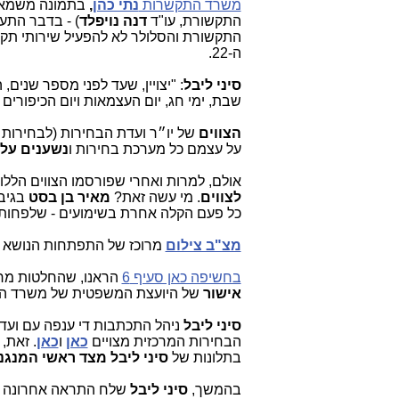
משרד התקשרות
נתי כהן
,
התקשורת, עו"ד
דנה נויפלד
) - בדבר התע
ה-22.
סיני ליבל
: "יצויין, שעד לפני מספר שנים,
שבת, ימי חג, יום העצמאות ויום הכיפורים 
הצווים
של יו״ר ועדת הבחירות (לבחירות 
על עצמם כל מערכת בחירות ו
נשענים על 
אולם, למרות ואחרי שפורסמו הצווים הלל
לצווים
. מי עשה זאת?
מאיר בן בסט
בגיב
כל פעם הקלה אחרת בשימועים - שלפחות ב
מצ"ב צילום
מרוכז של התפתחות הנושא ה
בחשיפה כאן סעיף 6
הראנו, שהחלטות מרכ
אישור
של היועצת המשפטית של משרד ה
סיני ליבל
ניהל התכתבות די ענפה עם ועד
הבחירות המרכזית מצויים
כאן
ו
כאן
. זאת,
בתלונות של
סיני ליבל מצד ראשי המנגנו
בהמשך,
סיני ליבל
שלח התראה אחרונה 