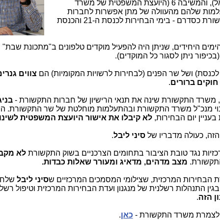
בתמונה משמאל), והמשיבה 6 (היועצת המשפטית של משרד
למות שלהם מהעוולה של מתן אפשרות לחברות
התקשורת והסלולר לא להפעיל שירותי תקשורת כסדרם - בימי הבחירות לכנסת ה-21 והכנסת
 הימים היחידים, שניתן היה להפעיל מוקדים טלפונים ב"מתכונת שבת" הי
(בכיפור ניתן לסגור כל המוקדים).
לכנסת) ושל שר הפנים (לבחירות לרשויות המקומיות) הם
צווים גנרי
חוקים ברורים
.
ו, משרד התקשורת שינה את תנאי הרישיון של חברות התקשורת -
בניג
וי מנכ"ל משרד התקשורת ובהתעלמות מוחלטת של שר התקשורת. הו
עניין יום הבחירות,
לא קיבלו את אישור היועצת המשפטית לשינוי
זה, כעולה מדבריו של
סיני ליבל
.
זיות נגד טובת הציבור בתחומים הצרכניים בשוק התקשורת
לא מקב
תקשורת.
מצב מדהים, מדאיג ומעורר שאלות כבדות.
ת הבחירות המרכזית, שצילומי המסמכים המרכזיים ש
סיני ליבל
שלח 
 בגין התנהלות רשלנית של מנגנון ועדת הבחירות המרכזית וטיפול רשל
ן הזה
.
לצמרת משרד התקשורת -
כאן
.