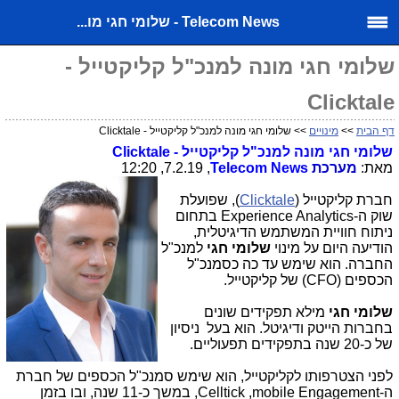
Telecom News - שלומי חגי מו...
שלומי חגי מונה למנכ"ל קליקטייל -
Clicktale
דף הבית
>>
מינויים
>> שלומי חגי מונה למנכ"ל קליקטייל - Clicktale
שלומי חגי מונה למנכ"ל קליקטייל - Clicktale
מאת:
מערכת
Telecom News
, 7.2.19, 12:20
חברת קליקטייל
)
Clicktale
(
, שפועלת
שוק ה-
Experience Analytics
בתחום
ניתוח חוויית המשתמש הדיגיטלית,
הודיעה היום על מינוי
שלומי חגי
למנכ"ל
החברה. הוא שימש עד כה כסמנכ"ל
הכספים
(CFO)
של קליקטייל.
שלומי חגי
מילא תפקידים שונים
בחברות הייטק ודיגיטל. הוא בעל ניסיון
של כ-20 שנה בתפקידים תפעוליים.
לפני הצטרפותו לקליקטייל, הוא שימש סמנכ"ל הכספים של חברת
ה-
mobile Engagement
,
Celltick
, במשך כ-11 שנה, ובו בזמן